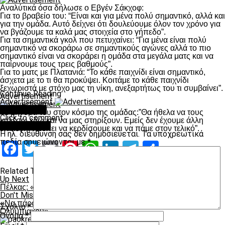
Αναλύτικά όσα δήλωσε ο Εβγέν Σάκχοφ:
Για το βραβείο του: “Είναι και για μένα πολύ σημαντικό, αλλά και
για την ομάδα. Αυτό δείχνει ότι δουλεύουμε όλον τον χρόνο για
να βγάζουμε τα καλά μας στοιχεία στο γήπεδο”.
Για τα σημαντικά γκολ που πετυχαίνει: “Για μένα είναι πολύ
σημαντικό να σκοράρω σε σημαντικούς αγώνες αλλά το πιο
σημαντικό είναι να σκοράρει η ομάδα στα μεγάλα ματς και να
παίρνουμε τους τρεις βαθμούς”.
Για το ματς με Πλατανιά: “Το κάθε παιχνίδι είναι σημαντικό,
άσχετα με το τι θα προκύψει. Κοιτάμε το κάθε παιχνίδι
ξεχωριστά με στόχο μας τη νίκη, ανεξαρτήτως του τι συμβαίνει”.
Continue Reading
Advertisement
Advertisement
You may like
Το μήνυμά του στον κόσμο της ομάδας:”Θα ήθελα να τους
Click to comment
καλέσω εδώ και να μας στηρίξουν. Εμείς δεν έχουμε άλλη
Leave a Reply
επιλογή, πρέπει να κερδίσουμε και να πάμε στον τελικό”.
Η ηλ. διεύθυνση σας δεν δημοσιεύεται.
Τα υποχρεωτικά
πεδία σημειώνονται με
*
Facebook
Twitter
Email
Pinterest
WhatsApp
LinkedIn
Telegram
Μοιραστ
Related Topics:
Up Next
Πέλκας: «Πρώτα ο Πλατανιάς»
Don't Miss
«Να πάρουμε τις δύο νίκες, δε μας επηρεάζει το θέμα του
Σχόλιο
*
Ολυμπιακού»
Όνομα
*