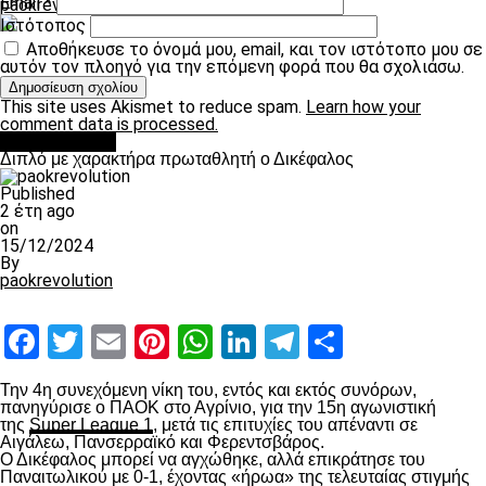
Email
*
paokrevolution
Ιστότοπος
Αποθήκευσε το όνομά μου, email, και τον ιστότοπο μου σε
αυτόν τον πλοηγό για την επόμενη φορά που θα σχολιάσω.
This site uses Akismet to reduce spam.
Learn how your
comment data is processed.
πρωτοσέλιδο
Διπλό με χαρακτήρα πρωταθλητή ο Δικέφαλος
Published
2 έτη ago
on
15/12/2024
By
paokrevolution
Facebook
Twitter
Email
Pinterest
WhatsApp
LinkedIn
Telegram
Μοιραστ
Την 4
η
συνεχόμενη νίκη του, εντός και εκτός συνόρων,
πανηγύρισε ο ΠΑΟΚ στο Αγρίνιο, για την 15
η
αγωνιστική
της
Super League 1
, μετά τις επιτυχίες του απέναντι σε
Αιγάλεω, Πανσερραϊκό και Φερεντσβάρος.
Ο Δικέφαλος μπορεί να αγχώθηκε, αλλά επικράτησε του
Παναιτωλικού με 0-1, έχοντας «ήρωα» της τελευταίας στιγμής