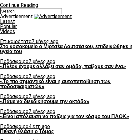
Continue Reading
Advertisement
Latest
Popular
Videos
Επικαιρότητα
7 μήνες ago
Στο νοσοκομείο ο Μιρτσέα Λουτσέσκου, επιδεινώθηκε η
υγεία του
Ποδόσφαιρο
7 μήνες ago
«Πλέον έχουμε αλλάξει σαν ομάδα, παίξαμε σαν ένα»
Ποδόσφαιρο
7 μήνες ago
«Το πιο σημαντικό είναι η αυτοπεποίθηση των
ποδοσφαιριστών»
Ποδόσφαιρο
7 μήνες ago
«Πάμε να διεκδικήσουμε την οκτάδα»
Ποδόσφαιρο
7 μήνες ago
«Είναι απόλαυση να παίζεις για τον κόσμο του ΠΑΟΚ»
Ποδόσφαιρο
4 έτη ago
Πιθανή θλάση ο Τόμας