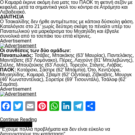
Ο Καμαρά έκρινε ακόμη ένα ματς του ΠΑΟΚ τη φετινή σεζόν με
κεφαλιά, μετά τα σημαντικά γκολ του κόντρα σε Ατρόμητο και
Λεβαδειακό.
ΔΙΑΙΤΗΣΙΑ
Ο Τσακαλίδης δεν ήρθε αντιμέτωπος με κάποια δύσκολη φάση.
Καταλόγισε στο 21’ χωρίς δεύτερη σκέψη το πέναλτι υπέρ του
Παναιτωλικού για μαρκάρισμα του Μιχαηλίδη και έβγαλε
συνολικά από το τσεπάκι του επτά κίτρινες.
Advertisement
Οι συνθέσεις των δύο ομάδων:
Παναιτωλικός:
Τσάβες, Μπακάκης (63’ Μαυρίας), Παντελάκης,
Μαιντέβατς (63’ Λομόνακο), Πέρες, Λαχούντ (81’ Μπελεβώνης),
Σιέλης, Μπουζούκης (63΄Λουίς), Τορεχόν, Στάγιτς, Λιάβας.
ΠΑΟΚ:
Κοτάρσκι, Σάστρε (62’ Μπάμπα), Ότο, Κεντζιόρα,
Μιχαηλίδης, Καμαρά, Σβαμπ (62’ Οζντόεφ), Ζίβκοβιτς, Μουργκ
(46’ Κωνστσντέλιας), Σορετίρε (69’ Τισουντάλι), Τσάλοφ (62’
Σαμάτα).
Advertisement
Facebook
Twitter
Email
Pinterest
WhatsApp
LinkedIn
Telegram
Μοιραστ
Continue Reading
πρωτοσέλιδο
“Έχουμε πολλά προβλήματα και δεν είναι εύκολο να
διαχειριστούμε την κατάσταση”