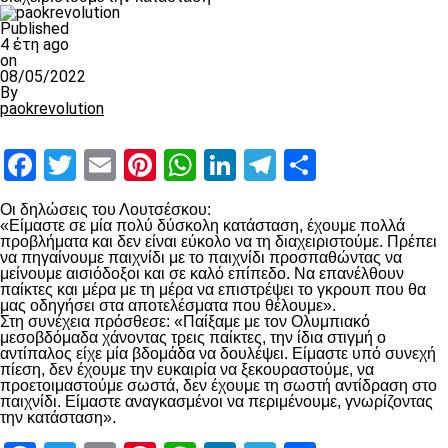
Published
4 έτη ago
on
08/05/2022
By
paokrevolution
Facebook
Twitter
Email
Pinterest
WhatsApp
LinkedIn
Telegram
Μοιραστ
Οι δηλώσεις του Λουτσέσκου:
«Είμαστε σε μία πολύ δύσκολη κατάσταση, έχουμε πολλά
προβλήματα και δεν είναι εύκολο να τη διαχειριστούμε. Πρέπει
να πηγαίνουμε παιχνίδι με το παιχνίδι προσπαθώντας να
μείνουμε αισιόδοξοι και σε καλό επίπεδο. Να επανέλθουν
παίκτες και μέρα με τη μέρα να επιστρέψει το γκρουπ που θα
μας οδηγήσει στα αποτελέσματα που θέλουμε».
Στη συνέχεια πρόσθεσε: «Παίξαμε με τον Ολυμπιακό
μεσοβδόμαδα χάνοντας τρεις παίκτες, την ίδια στιγμή ο
αντίπαλος είχε μία βδομάδα να δουλέψει. Είμαστε υπό συνεχή
πίεση, δεν έχουμε την ευκαιρία να ξεκουραστούμε, να
προετοιμαστούμε σωστά, δεν έχουμε τη σωστή αντίδραση στο
παιχνίδι. Είμαστε αναγκασμένοι να περιμένουμε, γνωρίζοντας
την κατάσταση».