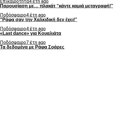
Επικαιρότητα
4 έτη ago
Παρουσίαση με… πλακάτ “κάντε καμιά μεταγραφή!”
Ποδόσφαιρο
4 έτη ago
“Ράφα σαν την Χαλκιδική δεν έχει!”
Ποδόσφαιρο
4 έτη ago
«Last dance» για Κουαλιάτα
Ποδόσφαιρο
7 έτη ago
Τα δεδομένα με Ράφα Σοάρες