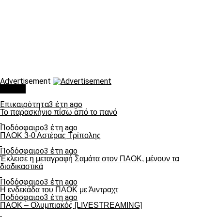
Advertisement
Τάσεις
Επικαιρότητα
3 έτη ago
Το παρασκήνιο πίσω από το πανό
Ποδόσφαιρο
3 έτη ago
ΠΑΟΚ 3-0 Αστέρας Τρίπολης
Ποδόσφαιρο
3 έτη ago
Έκλεισε η μεταγραφή Σαμάτα στον ΠΑΟΚ, μένουν τα
διαδικαστικά
Ποδόσφαιρο
3 έτη ago
Η ενδεκάδα του ΠΑΟΚ με Άιντραχτ
Ποδόσφαιρο
3 έτη ago
ΠΑΟΚ – Ολυμπιακός [LIVESTREAMING]