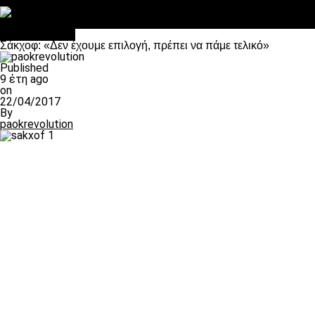
Στο OPEN τα προκριματικά, στη NOVA τα του πρωταθλήματος
Σαν σήμερα: Οταν “έφυγε” ο Λόραντ
πρωτοσέλιδο
Σάκχοφ: «Δεν έχουμε επιλογή, πρέπει να πάμε τελικό»
Published
9 έτη ago
on
22/04/2017
By
paokrevolution