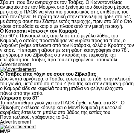
Σβαμπ, που δεν ανησύχησε τον Τσάβες. Ο Κωνσταντέλιας
αντικατέστησε τον Μουργκ στο ξεκίνημα του δευτέρου μέρους,
με στόχο ο ΠΑΟΚ να γίνει πιο ουσιαστικός στις επιθέσεις του
από τον άξονα. Η πρώτη τελική στην επανάληψη ήρθε στο 54′,
με άστοχο σουτ του Σάστρε εκτός περιοχής, πριν στο 58′ ο Ότο
χάσει σπουδαία ευκαιρία με πλασέ από την μικρή περιοχή.
Ο Κοτάρσκι «έσωσε» τον Καμαρά
Στο 60’ ο Παναιτωλικός απείλησε από μεγάλο λάθος του
Καμαρά, ο οποίος προσπάθησε να γυρίσει προς τα πίσω, ο
Λαχούντ βγήκε απέναντι από τον Κοτάρσκι, αλλά ο Κροάτης τον
νίκησε. Η επόμενη αξιοσημείωτη φάση καταγράφηκε στο 78’,
με γύρισμα του Ζίβκοβιτς στην καρδιά της περιοχής και
επέμβαση του Τσάβες προ του επερχόμενου Τισουντάλι.
Advertisement
Ο Τσάβες είπε «όχι» σε σουτ του Ζίβκοβιτς
Δύο λεπτά αργότερα, ο Τσάβες έσωσε με το πόδι στην κλειστή
του γωνία, μετά από σουτ του Ζίβκοβιτς και στην επόμενη φάση
ο Καμαρά είδε σε κεφαλιά του τη μπάλα να φεύγει ελάχιστα
πάνω από την εστία.
Λύτρωση στο 87’
Το πολυπόθητο γκολ για τον ΠΑΟΚ ήρθε, τελικά, στο 87′. Ο
Ζίβκοβιτς εκτέλεσε κόρνερ και ο Μαντί Καμαρά με κεφαλιά
ακριβείας έστειλε τη μπάλα στο βάθος της εστίας του
Παναιτωλικού, γράφοντας το 0-1.
Advertisement
MVP