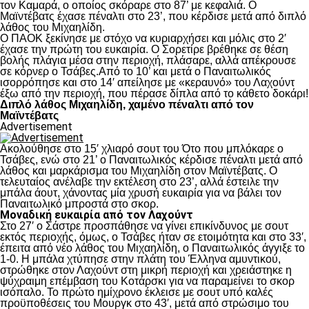
τον Καμαρά, ο οποίος σκόραρε στο 87’ με κεφαλιά. Ο
Μαϊντέβατς έχασε πέναλτι στο 23’, που κέρδισε μετά από διπλό
λάθος του Μιχαηλίδη.
Ο ΠΑΟΚ ξεκίνησε με στόχο να κυριαρχήσει και μόλις στο 2′
έχασε την πρώτη του ευκαιρία. Ο Σορετίρε βρέθηκε σε θέση
βολής πλάγια μέσα στην περιοχή, πλάσαρε, αλλά απέκρουσε
σε κόρνερ ο Τσάβες.Από το 10’ και μετά ο Παναιτωλικός
ισορρόπησε και στο 14′ απείλησε με «κεραυνό» του Λαχούντ
έξω από την περιοχή, που πέρασε δίπλα από το κάθετο δοκάρι!
Διπλό λάθος Μιχαηλίδη, χαμένο πέναλτι από τον
Μαϊντέβατς
Advertisement
Ακολούθησε στο 15′ χλιαρό σουτ του Ότο που μπλόκαρε ο
Τσάβες, ενώ στο 21’ ο Παναιτωλικός κέρδισε πέναλτι μετά από
λάθος και μαρκάρισμα του Μιχαηλίδη στον Μαϊντέβατς. Ο
τελευταίος ανέλαβε την εκτέλεση στο 23’, αλλά έστειλε την
μπάλα άουτ, χάνοντας μία χρυσή ευκαιρία για να βάλει τον
Παναιτωλικό μπροστά στο σκορ.
Μοναδική ευκαιρία από τον Λαχούντ
Στο 27′ ο Σάστρε προσπάθησε να γίνει επικίνδυνος με σουτ
εκτός περιοχής, όμως, ο Τσάβες ήταν σε ετοιμότητα και στο 33′,
έπειτα από νέο λάθος του Μιχαηλίδη, ο Παναιτωλικός άγγιξε το
1-0. Η μπάλα χτύπησε στην πλάτη του Έλληνα αμυντικού,
στρώθηκε στον Λαχούντ στη μικρή περιοχή και χρειάστηκε η
ψύχραιμη επέμβαση του Κοτάρσκι για να παραμείνει το σκορ
ισόπαλο. Το πρώτο ημίχρονο έκλεισε με σουτ υπό καλές
προϋποθέσεις του Μουργκ στο 43′, μετά από στρώσιμο του