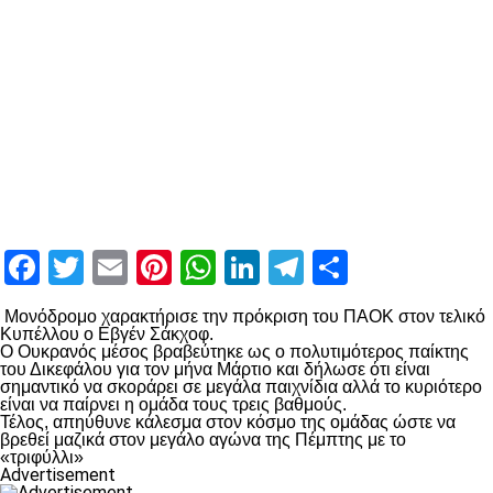
Facebook
Twitter
Email
Pinterest
WhatsApp
LinkedIn
Telegram
Μοιραστ
Μονόδρομο χαρακτήρισε την πρόκριση του ΠΑΟΚ στον τελικό
Κυπέλλου ο Εβγέν Σάκχοφ.
Ο Ουκρανός μέσος βραβεύτηκε ως ο πολυτιμότερος παίκτης
του Δικεφάλου για τον μήνα Μάρτιο και δήλωσε ότι είναι
σημαντικό να σκοράρει σε μεγάλα παιχνίδια αλλά το κυριότερο
είναι να παίρνει η ομάδα τους τρεις βαθμούς.
Τέλος, απηύθυνε κάλεσμα στον κόσμο της ομάδας ώστε να
βρεθεί μαζικά στον μεγάλο αγώνα της Πέμπτης με το
«τριφύλλι»
Advertisement