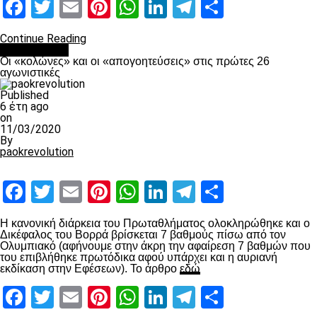
Facebook
Twitter
Email
Pinterest
WhatsApp
LinkedIn
Telegram
Μοιραστ
Continue Reading
Ποδόσφαιρο
Οι «κολώνες» και οι «απογοητεύσεις» στις πρώτες 26
αγωνιστικές
Published
6 έτη ago
on
11/03/2020
By
paokrevolution
Facebook
Twitter
Email
Pinterest
WhatsApp
LinkedIn
Telegram
Μοιραστ
Η κανονική διάρκεια του Πρωταθλήματος ολοκληρώθηκε και ο
Δικέφαλος του Βορρά βρίσκεται 7 βαθμούς πίσω από τον
Ολυμπιακό (αφήνουμε στην άκρη την αφαίρεση 7 βαθμών που
του επιβλήθηκε πρωτόδικα αφού υπάρχει και η αυριανή
εκδίκαση στην Εφέσεων). Το άρθρο
εδώ
Facebook
Twitter
Email
Pinterest
WhatsApp
LinkedIn
Telegram
Μοιραστ