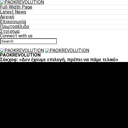
Full-Width Page
Latest News
Αρχική
Επικοινωνία
Πρωτοσέλιδο
Στοίχημα
Connect with us
PAOKREVOLUTION
Σάκχοφ: «Δεν έχουμε επιλογή, πρέπει να πάμε τελικό»
Ποδόσφαιρο
«Πλέον έχουμε αλλάξει σαν ομάδα, παίξαμε σαν ένα»
«Το πιο σημαντικό είναι η αυτοπεποίθηση των
ποδοσφαιριστών»
«Πάμε να διεκδικήσουμε την οκτάδα»
«Είναι απόλαυση να παίζεις για τον κόσμο του ΠΑΟΚ»
«Θα τα δώσουμε όλα κόντρα στη Λιόν για την οκτάδα»
Μπάσκετ