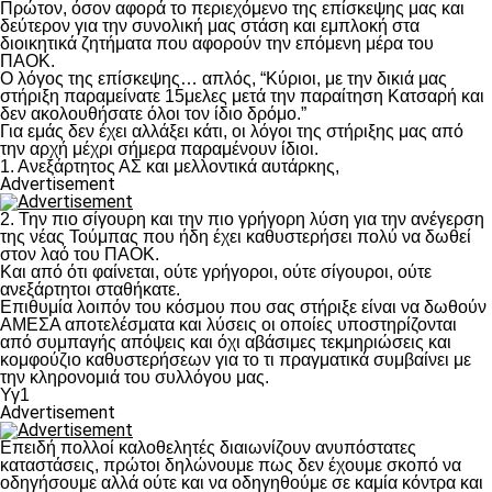
Πρώτον, όσον αφορά το περιεχόμενο της επίσκεψης μας και
δεύτερον για την συνολική μας στάση και εμπλοκή στα
διοικητικά ζητήματα που αφορούν την επόμενη μέρα του
ΠΑΟΚ.
Ο λόγος της επίσκεψης… απλός, “Κύριοι, με την δικιά μας
στήριξη παραμείνατε 15μελες μετά την παραίτηση Κατσαρή και
δεν ακολουθήσατε όλοι τον ίδιο δρόμο.”
Για εμάς δεν έχει αλλάξει κάτι, οι λόγοι της στήριξης μας από
την αρχή μέχρι σήμερα παραμένουν ίδιοι.
1. Ανεξάρτητος ΑΣ και μελλοντικά αυτάρκης,
Advertisement
2. Την πιο σίγουρη και την πιο γρήγορη λύση για την ανέγερση
της νέας Τούμπας που ήδη έχει καθυστερήσει πολύ να δωθεί
στον λαό του ΠΑΟΚ.
Και από ότι φαίνεται, ούτε γρήγοροι, ούτε σίγουροι, ούτε
ανεξάρτητοι σταθήκατε.
Επιθυμία λοιπόν του κόσμου που σας στήριξε είναι να δωθούν
ΑΜΕΣΑ αποτελέσματα και λύσεις οι οποίες υποστηρίζονται
από συμπαγής απόψεις και όχι αβάσιμες τεκμηριώσεις και
κομφούζιο καθυστερήσεων για το τι πραγματικά συμβαίνει με
την κληρονομιά του συλλόγου μας.
Υγ1
Advertisement
Επειδή πολλοί καλοθελητές διαιωνίζουν ανυπόστατες
καταστάσεις, πρώτοι δηλώνουμε πως δεν έχουμε σκοπό να
οδηγήσουμε αλλά ούτε και να οδηγηθούμε σε καμία κόντρα και