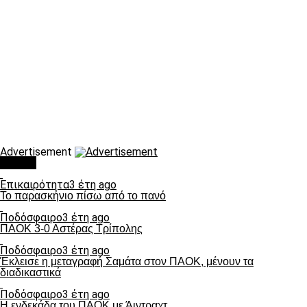
Advertisement
Τάσεις
Επικαιρότητα
3 έτη ago
Το παρασκήνιο πίσω από το πανό
Ποδόσφαιρο
3 έτη ago
ΠΑΟΚ 3-0 Αστέρας Τρίπολης
Ποδόσφαιρο
3 έτη ago
Έκλεισε η μεταγραφή Σαμάτα στον ΠΑΟΚ, μένουν τα
διαδικαστικά
Ποδόσφαιρο
3 έτη ago
Η ενδεκάδα του ΠΑΟΚ με Άιντραχτ