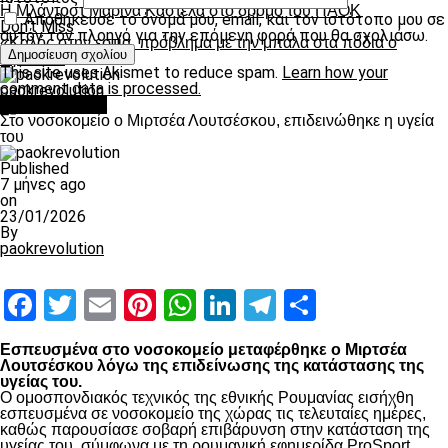
Η Μλάντοστ Μαρίνα Καστέλα στο δρόμο του ΠΑΟΚ
Αποθήκευσε το όνομά μου, email, και τον ιστότοπο μου σε
Don't Miss
αυτόν τον πλοηγό για την επόμενη φορά που θα σχολιάσω.
«Καλός στην εστία, πρόβλημα με την μπάλα στα πόδια ο
Αγκάτσι»
This site uses Akismet to reduce spam.
Learn how your
comment data is processed.
paokrevolution
Επικαιρότητα
Στο νοσοκομείο ο Μιρτσέα Λουτσέσκου, επιδεινώθηκε η υγεία
του
Published
7 μήνες ago
on
23/01/2026
By
paokrevolution
Facebook
Twitter
Email
Pinterest
WhatsApp
LinkedIn
Telegram
Μοιραστ
Εσπευσμένα στο νοσοκομείο μεταφέρθηκε ο Μιρτσέα
Λουτσέσκου λόγω της επιδείνωσης της κατάστασης της
υγείας του.
Ο ομοσπονδιακός τεχνικός της εθνικής Ρουμανίας εισήχθη
εσπευσμένα σε νοσοκομείο της χώρας τις τελευταίες ημέρες,
καθώς παρουσίασε σοβαρή επιβάρυνση στην κατάσταση της
υγείας του, σύμφωνα με τη ρουμανική εφημερίδα ProSport.