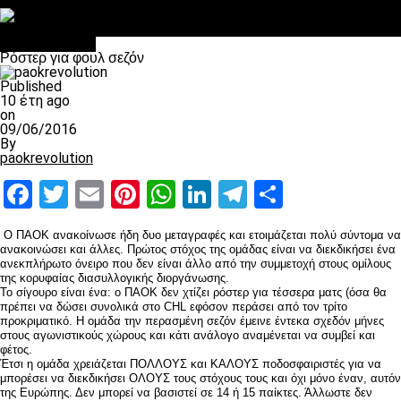
Στο OPEN τα προκριματικά, στη NOVA τα του πρωταθλήματος
Σαν σήμερα: Οταν “έφυγε” ο Λόραντ
Επικαιρότητα
Ρόστερ για φουλ σεζόν
Published
10 έτη ago
on
09/06/2016
By
paokrevolution
Facebook
Twitter
Email
Pinterest
WhatsApp
LinkedIn
Telegram
Μοιραστ
Ο ΠΑΟΚ ανακοίνωσε ήδη δυο μεταγραφές και ετοιμάζεται πολύ σύντομα να
ανακοινώσει και άλλες. Πρώτος στόχος της ομάδας είναι να διεκδικήσει ένα
ανεκπλήρωτο όνειρο που δεν είναι άλλο από την συμμετοχή στους ομίλους
της κορυφαίας διασυλλογικής διοργάνωσης.
Το σίγουρο είναι ένα: ο ΠΑΟΚ δεν χτίζει ρόστερ για τέσσερα ματς (όσα θα
πρέπει να δώσει συνολικά στο CHL εφόσον περάσει από τον τρίτο
προκριματικό. Η ομάδα την περασμένη σεζόν έμεινε έντεκα σχεδόν μήνες
στους αγωνιστικούς χώρους και κάτι ανάλογο αναμένεται να συμβεί και
φέτος.
Έτσι η ομάδα χρειάζεται ΠΟΛΛΟΥΣ και ΚΑΛΟΥΣ ποδοσφαιριστές για να
μπορέσει να διεκδικήσει ΟΛΟΥΣ τους στόχους τους και όχι μόνο έναν, αυτόν
της Ευρώπης. Δεν μπορεί να βασιστεί σε 14 ή 15 παίκτες. Άλλωστε δεν