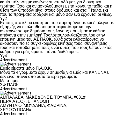
καμία πόλωση με κανέναν συνοπαδό μας για διοικητικά
τερτίπια. Όσο και αν ασχολούμαστε με τα κοινά, το πεδίο και η
θέση των Οπαδών είναι στους δρόμους και στα Πέταλα, εκεί
που τα πράγματα ζορίζουν και μόνο σαν ένα έρχονται οι νίκες.
Υγ2
Επίσης στο κλίμα ενότητας που παροτρύνουμε και διαλέγουμε
εξ αρχής να ακολουθήσουμε αποφασίσαμε να μην
ανακοινώσουμε δημόσια τους λόγους που είμαστε κάθετα
απέναντι στην εμπλοκή Τσαλόπουλου-Χατζόπουλου στην
επόμενη μέρα του ΑΣ ΠΑΟΚ, αλλά όσοι ενδιαφέρονται να
ακούσουν ποιες συγκεκριμένες κινήσεις τους, συναντήσεις
τους και τοποθετήσεις τους είναι αυτές που τους θέτουν εκτός
κάδρου για εμάς είμαστε πάντα διαθέσιμοι…
Υγ4
Advertisement
Εμείς είμαστε μόνο Π.Α.Ο.Κ.
Μόνο τα 4 γράμματα έχουν σημασία για εμάς και ΚΑΝΕΝΑΣ
δεν είναι πάνω απο αυτά τα ιερά γράμματα.
Μετά τιμής,
ΣΦ ΠΑΟΚ
Advertisement
ΑΜΠΑΛΑΕΑ, ΜΑΚΕΔΟΝΕΣ, ΤΟΥΜΠΑ, #031#
ΠΕΡΑΙΑ (ΕΟ) , ΕΠΑΝΟΜΗ
ΑΜΥΝΤΑΙΟ, ΜΟΥΔΑΝΙΑ, ΦΛΩΡΙΝΑ,
ΧΡΥΣΟΥΠΟΛΗ».
Advertisement