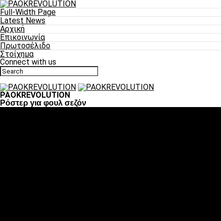
Full-Width Page
Latest News
Αρχική
Επικοινωνία
Πρωτοσέλιδο
Στοίχημα
Connect with us
PAOKREVOLUTION
Ρόστερ για φουλ σεζόν
Ποδόσφαιρο
«Πλέον έχουμε αλλάξει σαν ομάδα, παίξαμε σαν ένα»
«Το πιο σημαντικό είναι η αυτοπεποίθηση των
ποδοσφαιριστών»
«Πάμε να διεκδικήσουμε την οκτάδα»
«Είναι απόλαυση να παίζεις για τον κόσμο του ΠΑΟΚ»
«Θα τα δώσουμε όλα κόντρα στη Λιόν για την οκτάδα»
Μπάσκετ