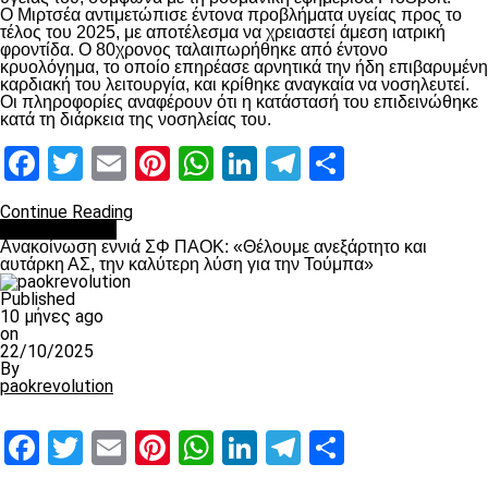
Ο Μιρτσέα αντιμετώπισε έντονα προβλήματα υγείας προς το
τέλος του 2025, με αποτέλεσμα να χρειαστεί άμεση ιατρική
φροντίδα. Ο 80χρονος ταλαιπωρήθηκε από έντονο
κρυολόγημα, το οποίο επηρέασε αρνητικά την ήδη επιβαρυμένη
καρδιακή του λειτουργία, και κρίθηκε αναγκαία να νοσηλευτεί.
Οι πληροφορίες αναφέρουν ότι η κατάστασή του επιδεινώθηκε
κατά τη διάρκεια της νοσηλείας του.
Facebook
Twitter
Email
Pinterest
WhatsApp
LinkedIn
Telegram
Μοιραστ
Continue Reading
Επικαιρότητα
Ανακοίνωση εννιά ΣΦ ΠΑΟΚ: «Θέλουμε ανεξάρτητο και
αυτάρκη ΑΣ, την καλύτερη λύση για την Τούμπα»
Published
10 μήνες ago
on
22/10/2025
By
paokrevolution
Facebook
Twitter
Email
Pinterest
WhatsApp
LinkedIn
Telegram
Μοιραστ