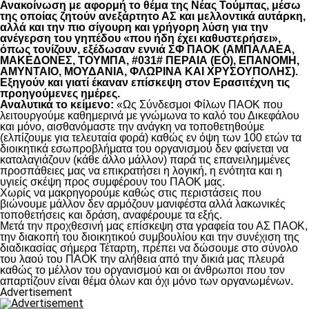
Ανακοίνωση με αφορμή το θέμα της Νέας Τούμπας, μέσω
της οποίας ζητούν ανεξάρτητο ΑΣ και μελλοντικά αυτάρκη,
αλλά και την πιο σίγουρη και γρήγορη λύση για την
ανέγερση του γηπέδου «που ήδη έχει καθυστερήσει»,
όπως τονίζουν, εξέδωσαν εννιά ΣΦ ΠΑΟΚ (ΑΜΠΑΛΑΕΑ,
ΜΑΚΕΔΟΝΕΣ, ΤΟΥΜΠΑ, #031# ΠΕΡΑΙΑ (ΕΟ), ΕΠΑΝΟΜΗ,
ΑΜΥΝΤΑΙΟ, ΜΟΥΔΑΝΙΑ, ΦΛΩΡΙΝΑ ΚΑΙ ΧΡΥΣΟΥΠΟΛΗΣ).
Εξηγούν και γιατί έκαναν επίσκεψη στον Ερασιτέχνη τις
προηγούμενες ημέρες.
Αναλυτικά το κείμενο:
«Ως Σύνδεσμοι Φίλων ΠΑΟΚ που
λειτουργούμε καθημερινά με γνώμωνα το καλό του Δικεφάλου
και μόνο, αισθανόμαστε την ανάγκη να τοποθετηθούμε
(ελπίζουμε για τελευταία φορά) καθώς εν όψη των 100 ετών τα
διοικητικά εσωπροβλήματα του οργανισμού δεν φαίνεται να
καταλαγιάζουν (κάθε άλλο μάλλον) παρά τις επανειλημμένες
προσπάθειες μας να επικρατήσει η λογική, η ενότητα και η
υγιείς σκέψη προς συμφέρουν του ΠΑΟΚ μας.
Χωρίς να μακρηγορούμε καθώς στις περιστάσεις που
βιώνουμε μάλλον δεν αρμόζουν μανιφέστα αλλά λακωνικές
τοποθετήσεις και δράση, αναφέρουμε τα εξής.
Μετά την προχθεσινή μας επίσκεψη στα γραφεία του ΑΣ ΠΑΟΚ,
την διακοπή του διοικητικού συμβουλίου και την συνέχιση της
διαδικασίας σήμερα Τέταρτη, πρέπει να δώσουμε στο σύνολο
του λαού του ΠΑΟΚ την αλήθεια από την δικιά μας πλευρά
καθώς το μέλλον του οργανισμού και οι άνθρωποι που τον
απαρτίζουν είναι θέμα όλων και όχι μόνο των οργανωμένων.
Advertisement