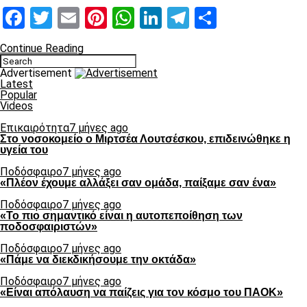
Facebook
Twitter
Email
Pinterest
WhatsApp
LinkedIn
Telegram
Μοιραστ
Continue Reading
Advertisement
Latest
Popular
Videos
Επικαιρότητα
7 μήνες ago
Στο νοσοκομείο ο Μιρτσέα Λουτσέσκου, επιδεινώθηκε η
υγεία του
Ποδόσφαιρο
7 μήνες ago
«Πλέον έχουμε αλλάξει σαν ομάδα, παίξαμε σαν ένα»
Ποδόσφαιρο
7 μήνες ago
«Το πιο σημαντικό είναι η αυτοπεποίθηση των
ποδοσφαιριστών»
Ποδόσφαιρο
7 μήνες ago
«Πάμε να διεκδικήσουμε την οκτάδα»
Ποδόσφαιρο
7 μήνες ago
«Είναι απόλαυση να παίζεις για τον κόσμο του ΠΑΟΚ»