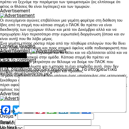
πρέπει να ξεχνάμε την παράμετρο των τραυματισμών (ας ελπίσουμε ότι
φέτος οι θλάσεις θα είναι λιγότερες) και των τιμωριών.
Advertisement
Οι συνεχόμενοι αγώνες επιβάλλουν μια γεμάτη φαρέτρα στη διάθεση του
Ιβιτς από τη στιγμή που κάποια στιγμή ο ΠΑΟΚ θα πρέπει να είναι
διεκδικητής των εγχώριων τίτλων και μετά τον Δεκέμβριο αλλά και να
προχωρήσει λίγο περισσότερο στην ευρωπαϊκή διοργάνωση (όποια και αν
είναι αυτή) που θα λάβει μέρος.
Ένα γεμάτο επίσης ρόστερ πέρα από την πληθώρα επιλογών που θα δίνει
Continue Reading
στον Σέρβο τεχνικό είναι και προς ατομικό όφελος κάθε ποδοσφαιριστή που
Advertisement
διαθέτει ποδοσφαιρικό εγωισμό και θα θέλει και να εξελίσσεται αλλά και να
You may like
διεκδικεί θέση βασικού στην ομάδα. Κάποια στιγμή θα πρέπει να
Click to comment
τελειώνουμε με την μετριότητα αν θέλουμε να δούμε τον ΠΑΟΚ που
Leave a Reply
ονειρευόμαστε. Άλλωστε και η ιστορία το έχει αποδείξει αυτό, όταν δεν
Η ηλ. διεύθυνση σας δεν δημοσιεύεται.
Τα υποχρεωτικά
υπάρχει συναγωνισμός δεν υπάρχει και πρόοδος.
πεδία σημειώνονται με
*
Το μόνο ευχάριστο είναι ότι ήδη υπάρχει ένας μπούσουλας στις μεταγραφές,
ξεκάθαροι στόχοι και η ομάδα ήδη κινείται κάτι που δεν το είχαμε ζήσει
πέρσι αφού οι περισσότεροι από τους παίκτες που απέκτησε έπαιξαν στους
ομίλους του Europa.
Advertisement
Facebook
Twitter
Email
Pinterest
WhatsApp
LinkedIn
Telegram
Μοιραστ
Σχόλιο
*
Όνομα
*
Email
*
Related Topics:
Up Next
Ιστότοπος