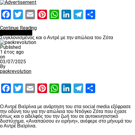
Facebook
Twitter
Email
Pinterest
WhatsApp
LinkedIn
Telegram
Μοιραστ
Continue Reading
Επικαιρότητα
Συγκλονισμένος και ο Αντρέ με την απώλεια του Ζότα
Published
1 έτος ago
on
03/07/2025
By
paokrevolution
Facebook
Twitter
Email
Pinterest
WhatsApp
LinkedIn
Telegram
Μοιραστ
Ο Αντρέ Βιεϊρίνια με ανάρτηση του στα social media εξέφρασε
την οδύνη του για την απώλεια του Ντιόγκο Ζότα που έχασε
όπως και ο αδελφός του την ζωή του σε αυτοκινητιστικό
δυστύχημα. «Αναπαύσου εν ειρήνη», ανέφερε στο μήνυμά του
ο Αντρέ Βιεϊρίνια.