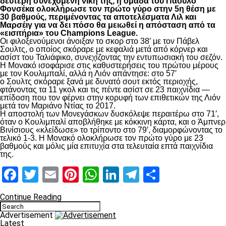
δεύτερη συνεχόμενη νίκη της, η ομάδα του Πάουλο
Φονσέκα ολοκλήρωσε τον πρώτο γύρο στην 5η θέση με
30 βαθμούς, περιμένοντας τα αποτελέσματα Λιλ και
Μαρσέιγ για να δει πόσο θα μειωθεί η απόσταση από τα
«εισιτήρια» του Champions League.
Οι φιλοξενούμενοι άνοιξαν το σκορ στο 38′ με τον Πάβελ
Σουλτς, ο οποίος σκόραρε με κεφαλιά μετά από κόρνερ και
ασίστ του Ταλιάφικο, συνεχίζοντας την εντυπωσιακή του σεζόν.
Η Μονακό ισοφάρισε στις καθυστερήσεις του πρώτου μέρους
με τον Κουλιμπαλί, αλλά η Λιόν απάντησε: στο 57′
ο Σουλτς σκόραρε ξανά με δυνατό σουτ εκτός περιοχής,
φτάνοντας τα 11 γκολ και τις πέντε ασίστ σε 23 παιχνίδια —
επίδοση που τον φέρνει στην κορυφή των επιθετικών της Λιόν
μετά τον Μαριάνο Ντίας το 2017.
Η αποστολή των Μονεγάσκων δυσκόλεψε περαιτέρω στο 71′,
όταν ο Κουλιμπαλί αποβλήθηκε με κόκκινη κάρτα, και ο Άμπνερ
Βινίσιους «κλείδωσε» το τρίποντο στο 79′, διαμορφώνοντας το
τελικό 1-3. Η Μονακό ολοκλήρωσε τον πρώτο γύρο με 23
βαθμούς και μόλις μία επιτυχία στα τελευταία επτά παιχνίδια
της.
Facebook
Twitter
Email
Pinterest
WhatsApp
LinkedIn
Telegram
Μοιραστ
Continue Reading
Advertisement
Latest