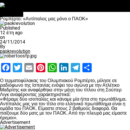
Στο OPEN τα προκριματικά, στη NOVA τα του πρωταθλήματος
Σαν σήμερα: Οταν “έφυγε” ο Λόραντ
Αντίπαλοι
Ρομπέρτο: «Αντίπαλος μας μόνο ο ΠΑΟΚ»
Published
12 έτη ago
on
24/11/2014
By
paokrevolution
Facebook
Twitter
Email
Pinterest
WhatsApp
LinkedIn
Telegram
Μοιραστ
Ο τερματοφύλακας του Ολυμπιακού Ρομπέρτο, μίλησε σε
ραδιόφωνο της Ισπανίας ενόψει του αγώνα με την Ατλέτικο
Μαδρίτης και αναφέρθηκε στην μάχη του τίτλου στη Σούπερ
Λιγκ αναφέροντας χαρακτηριστικά:
«Φέραμε δύο ισοπαλίες και κάναμε μία ήττα στο πρωτάθλημα.
Αντίπαλός μας για τον τίτλο στο ελληνικό πρωτάθλημα είναι η
ομάδα του ΠΑΟΚ. Είμαστε στους 2 βαθμούς διαφορά. Θα
παίξουμε δύο ματς με τον ΠΑΟΚ. Από την πλευρά μας είμαστε
ήρεμοι».
Advertisement