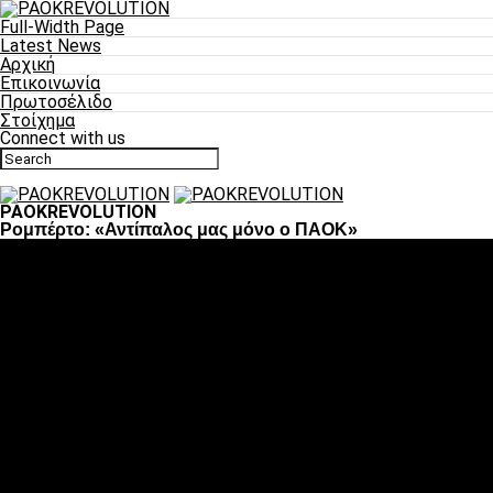
Full-Width Page
Latest News
Αρχική
Επικοινωνία
Πρωτοσέλιδο
Στοίχημα
Connect with us
PAOKREVOLUTION
Ρομπέρτο: «Αντίπαλος μας μόνο ο ΠΑΟΚ»
Ποδόσφαιρο
«Πλέον έχουμε αλλάξει σαν ομάδα, παίξαμε σαν ένα»
«Το πιο σημαντικό είναι η αυτοπεποίθηση των
ποδοσφαιριστών»
«Πάμε να διεκδικήσουμε την οκτάδα»
«Είναι απόλαυση να παίζεις για τον κόσμο του ΠΑΟΚ»
«Θα τα δώσουμε όλα κόντρα στη Λιόν για την οκτάδα»
Μπάσκετ