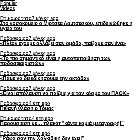
Popular
Videos
Επικαιρότητα
7 μήνες ago
Στο νοσοκομείο ο Μιρτσέα Λουτσέσκου, επιδεινώθηκε η
υγεία του
Ποδόσφαιρο
7 μήνες ago
«Πλέον έχουμε αλλάξει σαν ομάδα, παίξαμε σαν ένα»
Ποδόσφαιρο
7 μήνες ago
«Το πιο σημαντικό είναι η αυτοπεποίθηση των
ποδοσφαιριστών»
Ποδόσφαιρο
7 μήνες ago
«Πάμε να διεκδικήσουμε την οκτάδα»
Ποδόσφαιρο
7 μήνες ago
«Είναι απόλαυση να παίζεις για τον κόσμο του ΠΑΟΚ»
Ποδόσφαιρο
4 έτη ago
Πιθανή θλάση ο Τόμας
Επικαιρότητα
4 έτη ago
Παρουσίαση με… πλακάτ “κάντε καμιά μεταγραφή!”
Ποδόσφαιρο
4 έτη ago
“Ράφα σαν την Χαλκιδική δεν έχει!”