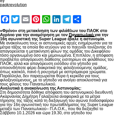
By
paokrevolution
Facebook
Twitter
Email
Pinterest
WhatsApp
LinkedIn
Telegram
Μοιραστ
«Φρένο» στη μετακίνηση των φιλάθλων του ΠΑΟΚ στο
Αγρίνιο για την αναμέτρηση με τον
Π
α
ναιτωλικό
για την
16η αγωνιστική της Super League έβαλε η αστυνομία.
Με ανακοίνωση τους οι αστυνομικές αρχές ενημέρωσαν για τα
μέτρα τάξης τα οποία θα ισχύουν για το παιχνίδι τονίζοντας ότι
απαγορεύεται η μετακίνηση φίλων της ομάδας του Δικεφάλου
τόσο οργανωμένα όσο και μεμονωμένα. Επιπλέον, η απόφαση
προβλέπει απαγόρευση διάθεσης εισιτηρίων σε φιλάθλους του
ΠΑΟΚ, αλλά και απαγόρευση εισόδου στο γήπεδο για
οποιονδήποτε φέρει διακριτικά της φιλοξενούμενης ομάδας,
όπως κασκόλ, πανό ή ρουχισμό με ασπρόμαυρα χρώματα.
Παράλληλα, δεν παραχωρείται θύρα ή κερκίδα για τους
φιλοξενούμενους, με το γήπεδο να ανοίγει αποκλειστικά για
τους φίλους του Παναιτωλικού.
Αναλυτικά η ανακοίνωση της Αστυνομίας:
Στη δημοσιότητα δόθηκε απόφαση του αστυνομικού διευθυντή
Ακαρνανίας Δημήτρη Γαλαζούλα αναφορικά με τα μέτρα
τήρησης της τάξης κατά τη διεξαγωγή του αγώνα ποδοσφαίρου
για την 16η αγωνιστική του πρωταθλήματος της Super League
μεταξύ των Παναιτωλικoύ– Π.Α.Ο.Κ., που θα διεξαχθεί το
Σάββατο 10.1.2026 και ώρα 19.30, στο γήπεδο του