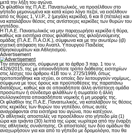
μετά την λήξη του αγώνα.
Οι φίλαθλοι της Π.Α.Ε. Παναιτωλικός, να προσέλθουν στο
γήπεδο μεμονωμένα και κατά κύριο λόγο πεζοί, να εισέλθουν
από τις θύρες 1, V.I.P., 2 (μεγάλη κερκίδα), 6 και 8 (πέταλο) και
να καταλάβουν θέσεις στις αντίστοιχες κερκίδες των θυρών του
γηπέδου.
Η Π.Α.Ε. Παναιτωλικός να μην παραχωρήσει κερκίδα ή θύρα,
καθώς και εισιτήρια στους φιλάθλους της φιλοξενούμενης
ομάδας (Π.Α.Ε. Π.Α.Ο.Κ.), σύμφωνα και με την ανωτέρω (ιβ)
σχετική απόφαση του Αναπλ. Υπουργού Παιδείας
Θρησκευμάτων και Αθλητισμού.
Advertisement
Την απαγόρευση, σύμφωνα με το άρθρο 3 παρ. 1 του ν.
4326/2015, της με οποιονδήποτε τρόπο διάθεσης εισιτηρίων
στις λέσχες του άρθρου 41Β του ν. 2725/1999, όπως
τροποποιήθηκε και ισχύει, οι οποίες δεν λειτουργούν νομίμως,
σύμφωνα με τους όρους και προϋποθέσεις της παραπάνω
διατάξεως, καθώς και σε οποιαδήποτε άλλη αντίστοιχη ομάδα
προσώπων ή σύνδεσμο φιλάθλων ή σωματείο ή άλλη
συλλογικότητα οποιασδήποτε νομικής ή μη μορφής της.
Οι φίλαθλοι της Π.Α.Ε. Παναιτωλικός, να καταλάβουν τις θέσεις
στις κερκίδες των θυρών του γηπέδου, όπως αυτές
αναγράφονται στα εισιτήρια του αγώνα, που κατέχουν.
Οι αθλητικές αποστολές να προσέλθουν στο γήπεδο μία (1)
ώρα και τριάντα (30) λεπτά της ώρας νωρίτερα από την έναρξη
της αθλητικής συνάντησης. Οι αποστολές των δύο ομάδων θα
αναχωρήσουν για και από το γήπεδο με δρομολόγιο, που θα