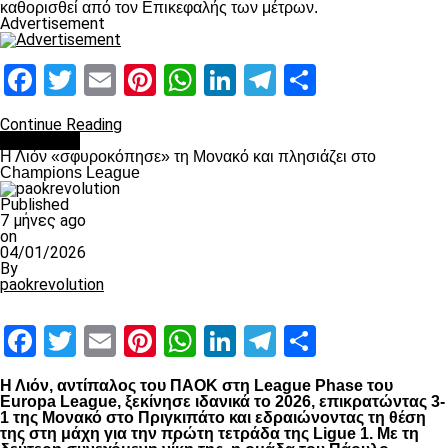
καθορισθεί από τον Επικεφαλής των μέτρων.
Advertisement
Facebook
Twitter
Email
Pinterest
WhatsApp
LinkedIn
Telegram
Μοιραστ
Continue Reading
Αντίπαλοι
Η Λιόν «σφυροκόπησε» τη Μονακό και πλησιάζει στο
Champions League
Published
7 μήνες ago
on
04/01/2026
By
paokrevolution
Facebook
Twitter
Email
Pinterest
WhatsApp
LinkedIn
Telegram
Μοιραστ
Η Λιόν, αντίπαλος του ΠΑΟΚ στη League Phase του
Europa League, ξεκίνησε ιδανικά το 2026, επικρατώντας 3-
1 της Μονακό στο Πριγκιπάτο και εδραιώνοντας τη θέση
της στη μάχη για την πρώτη τετράδα της Ligue 1. Με τη