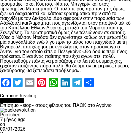
τραυματίες Ίσκο, Κούτσο, Φίρπο, Μπεγερίν και στον
τιμωρημένο Μπακαμπού. Ο πολύπειρος προπονητής όμως
έχει να διαχειριστεί και κάποια ερωτηματικά πριν από το
παιχνίδι με τον Δικέφαλο. Δύο αφορούν στην παρουσία των
Αζαλζουλί και Άμραμπατ που αγωνίζονται στον αποψινό τελικό
του Κυπέλλου Εθνών Αφρικής μεταξύ του Μαρόκου και της
Σενεγάλης. Τα ερωτηματικά όμως δεν τελειώνουν σε αυτούς.
Χθες ο Νέλσον Ντεόσα δεν αγωνίστηκε καθώς αντιμετωπίζει
μία αμυγδαλίτιδα ενώ λίγο πριν το τέλος του παιχνιδιού με τη
Βιγιαρεάλ, αποχώρησε με ενοχλήσεις στον προσαγωγό ο
Άντονι για τον οποίο είπε ο Πελεγκρίνι: «Θα δούμε περί τίνος
πρόκειται. Είναι ένας παίκτης που έχει αγωνιστεί πολύ.
Προσπαθούμε πάντα να μοιράζουμε τα λεπτά συμμετοχής,
ερχόταν παίζοντας πάρα πολύ, θα δούμε αν με μερικές ημέρες
ξεκούρασης θα ξεπεράσει πρόβλημα».
Facebook
Twitter
Email
Pinterest
WhatsApp
LinkedIn
Telegram
Μοιραστ
Continue Reading
Αντίπαλοι
Επίσημο «stop» στους φίλους του ΠΑΟΚ στο Αγρίνιο
Published
7 μήνες ago
on
09/01/2026