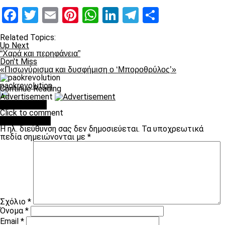
Facebook
Twitter
Email
Pinterest
WhatsApp
LinkedIn
Telegram
Μοιραστ
Related Topics:
Up Next
“Χαρά και περηφάνεια”
Don't Miss
«Πισωγύρισμα και δυσφήμιση ο ‘Μποροθρύλος’»
paokrevolution
Continue Reading
Advertisement
You may like
Click to comment
Leave a Reply
Η ηλ. διεύθυνση σας δεν δημοσιεύεται.
Τα υποχρεωτικά
πεδία σημειώνονται με
*
Σχόλιο
*
Όνομα
*
Email
*