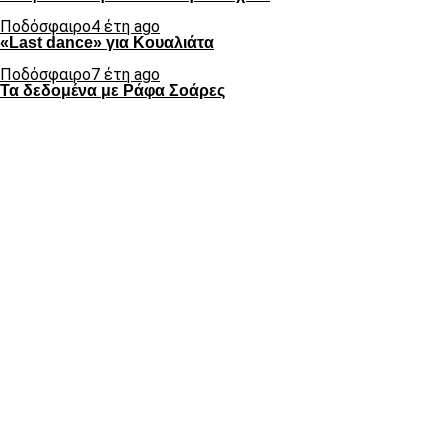
Ποδόσφαιρο
4 έτη ago
«Last dance» για Κουαλιάτα
Ποδόσφαιρο
7 έτη ago
Τα δεδομένα με Ράφα Σοάρες