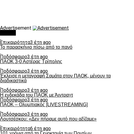
Advertisement
Τάσεις
Επικαιρότητα
3 έτη ago
Το παρασκήνιο πίσω από το πανό
Ποδόσφαιρο
3 έτη ago
ΠΑΟΚ 3-0 Αστέρας Τρίπολης
Ποδόσφαιρο
3 έτη ago
Έκλεισε η μεταγραφή Σαμάτα στον ΠΑΟΚ, μένουν τα
διαδικαστικά
Ποδόσφαιρο
3 έτη ago
Η ενδεκάδα του ΠΑΟΚ με Άιντραχτ
Ποδόσφαιρο
3 έτη ago
ΠΑΟΚ – Ολυμπιακός [LIVESTREAMING]
Ποδόσφαιρο
3 έτη ago
Λουτσέσκου: «Δεν πήραμε αυτό που αξίζαμε»
Επικαιρότητα
6 έτη ago
101 χρόνια από τη Γενοκτονία των Ποντίων