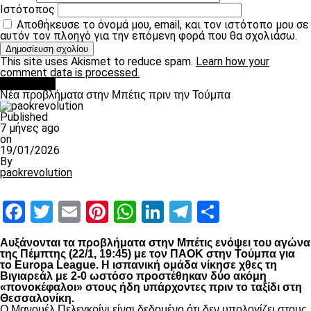
Ιστότοπος
Αποθήκευσε το όνομά μου, email, και τον ιστότοπο μου σε
αυτόν τον πλοηγό για την επόμενη φορά που θα σχολιάσω.
This site uses Akismet to reduce spam.
Learn how your
comment data is processed.
Αντίπαλοι
Νέα προβλήματα στην Μπέτις πριν την Τούμπα
Published
7 μήνες ago
on
19/01/2026
By
paokrevolution
Facebook
Twitter
Email
Pinterest
WhatsApp
LinkedIn
Telegram
Μοιραστ
Αυξάνονται τα προβλήματα στην Μπέτις ενόψει του αγώνα
της Πέμπτης (22/1, 19:45) με τον
ΠΑΟΚ
στην Τούμπα για
το
Europa
League
. Η ισπανική ομάδα νίκησε χθες τη
Βιγιαρεάλ με 2-0 ωστόσο προστέθηκαν δύο ακόμη
«πονοκέφαλοι» στους ήδη υπάρχοντες πριν το ταξίδι στη
Θεσσαλονίκη.
Ο Μανουέλ Πελεγκρίνι είναι δεδομένο ότι δεν υπολογίζει στους