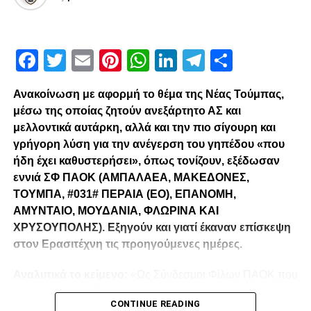
ADVERTISEMENT
Facebook
Twitter
Email
Pinterest
WhatsApp
LinkedIn
Telegram
Μοιρασ
Ανακοίνωση με αφορμή το θέμα της Νέας Τούμπας,
μέσω της οποίας ζητούν ανεξάρτητο ΑΣ και
μελλοντικά αυτάρκη, αλλά και την πιο σίγουρη και
γρήγορη λύση για την ανέγερση του γηπέδου «που
ήδη έχει καθυστερήσει», όπως τονίζουν, εξέδωσαν
εννιά ΣΦ ΠΑΟΚ (ΑΜΠΑΛΑΕΑ, ΜΑΚΕΔΟΝΕΣ,
ΤΟΥΜΠΑ, #031# ΠΕΡΑΙΑ (ΕΟ), ΕΠΑΝΟΜΗ,
ΑΜΥΝΤΑΙΟ, ΜΟΥΔΑΝΙΑ, ΦΛΩΡΙΝΑ ΚΑΙ
ΧΡΥΣΟΥΠΟΛΗΣ). Εξηγούν και γιατί έκαναν επίσκεψη
στον Ερασιτέχνη τις προηγούμενες ημέρες.
Αναλυτικά το κείμενο:
«Ως Σύνδεσμοι Φίλων ΠΑΟΚ που
λειτουργούμε καθημερινά με γνώμωνα το καλό του
CONTINUE READING
Δικεφάλου και μόνο, αισθανόμαστε την ανάγκη να