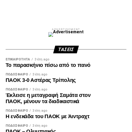
Facebook
Twitter
Email
Pinterest
WhatsApp
LinkedIn
Telegram
Μοιρασ
ADVERTISEMENT
ΤΆΣΕΙΣ
ΕΠΙΚΑΙΡΌΤΗΤΑ
3 έτη ago
Το παρασκήνιο πίσω από το πανό
ΠΟΔΌΣΦΑΙΡΟ
3 έτη ago
ΠΑΟΚ 3-0 Αστέρας Τρίπολης
ΠΟΔΌΣΦΑΙΡΟ
3 έτη ago
Έκλεισε η μεταγραφή Σαμάτα στον
ΠΑΟΚ, μένουν τα διαδικαστικά
ΠΟΔΌΣΦΑΙΡΟ
3 έτη ago
Η ενδεκάδα του ΠΑΟΚ με Άιντραχτ
ΠΟΔΌΣΦΑΙΡΟ
3 έτη ago
ΠΑΟΚ – Ολυμπιακός