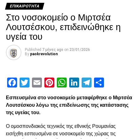
ΕΠΙΚΑΙΡΌΤΗΤΑ
Στο νοσοκομείο ο Μιρτσέα
Λουτσέσκου, επιδεινώθηκε η
υγεία του
Published
7 μήνες ago
on
23/01/2026
By
paokrevolution
Facebook
Twitter
Email
Pinterest
WhatsApp
LinkedIn
Telegram
Μοιρασ
Εσπευσμένα στο νοσοκομείο μεταφέρθηκε ο Μιρτσέα
Λουτσέσκου λόγω της επιδείνωσης της κατάστασης
της υγείας του.
Ο ομοσπονδιακός τεχνικός της εθνικής Ρουμανίας
εισήχθη εσπευσμένα σε νοσοκομείο της χώρας τις