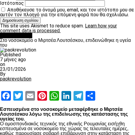
Ιστότοπος
Αποθήκευσε το όνομά μου, email, και τον ιστότοπο μου σε
αυτόν τον πλοηγό για την επόμενη φορά που θα σχολιάσω.
This site uses Akismet to reduce spam.
Learn how your
comment data is processed.
Επικαιρότητα
Στο νοσοκομείο ο Μιρτσέα Λουτσέσκου, επιδεινώθηκε η υγεία
του
Published
7 μήνες ago
on
23/01/2026
By
paokrevolution
Facebook
Twitter
Email
Pinterest
WhatsApp
LinkedIn
Telegram
Μοιραστ
Εσπευσμένα στο νοσοκομείο μεταφέρθηκε ο Μιρτσέα
Λουτσέσκου λόγω της επιδείνωσης της κατάστασης της
υγείας του.
Ο ομοσπονδιακός τεχνικός της εθνικής Ρουμανίας εισήχθη
εσπευσμένα σε νοσοκομείο της χώρας τις τελευταίες ημέρες,
καθώς παρουσίασε σοβαρή επιβάρυνση στην κατάσταση της