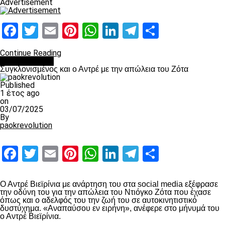
Advertisement
Facebook
Twitter
Email
Pinterest
WhatsApp
LinkedIn
Telegram
Μοιραστ
Continue Reading
Επικαιρότητα
Συγκλονισμένος και ο Αντρέ με την απώλεια του Ζότα
Published
1 έτος ago
on
03/07/2025
By
paokrevolution
Facebook
Twitter
Email
Pinterest
WhatsApp
LinkedIn
Telegram
Μοιραστ
Ο Αντρέ Βιεϊρίνια με ανάρτηση του στα social media εξέφρασε
την οδύνη του για την απώλεια του Ντιόγκο Ζότα που έχασε
όπως και ο αδελφός του την ζωή του σε αυτοκινητιστικό
δυστύχημα. «Αναπαύσου εν ειρήνη», ανέφερε στο μήνυμά του
ο Αντρέ Βιεϊρίνια.