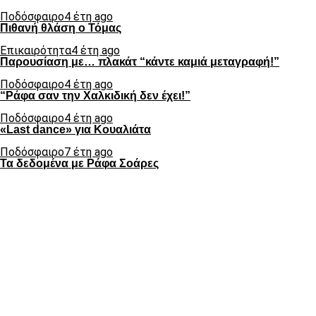
Ποδόσφαιρο
4 έτη ago
Πιθανή θλάση ο Τόμας
Επικαιρότητα
4 έτη ago
Παρουσίαση με… πλακάτ “κάντε καμιά μεταγραφή!”
Ποδόσφαιρο
4 έτη ago
“Ράφα σαν την Χαλκιδική δεν έχει!”
Ποδόσφαιρο
4 έτη ago
«Last dance» για Κουαλιάτα
Ποδόσφαιρο
7 έτη ago
Τα δεδομένα με Ράφα Σοάρες