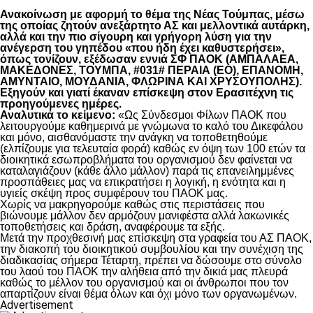
Ανακοίνωση με αφορμή το θέμα της Νέας Τούμπας, μέσω
της οποίας ζητούν ανεξάρτητο ΑΣ και μελλοντικά αυτάρκη,
αλλά και την πιο σίγουρη και γρήγορη λύση για την
ανέγερση του γηπέδου «που ήδη έχει καθυστερήσει»,
όπως τονίζουν, εξέδωσαν εννιά ΣΦ ΠΑΟΚ (ΑΜΠΑΛΑΕΑ,
ΜΑΚΕΔΟΝΕΣ, ΤΟΥΜΠΑ, #031# ΠΕΡΑΙΑ (ΕΟ), ΕΠΑΝΟΜΗ,
ΑΜΥΝΤΑΙΟ, ΜΟΥΔΑΝΙΑ, ΦΛΩΡΙΝΑ ΚΑΙ ΧΡΥΣΟΥΠΟΛΗΣ).
Εξηγούν και γιατί έκαναν επίσκεψη στον Ερασιτέχνη τις
προηγούμενες ημέρες.
Αναλυτικά το κείμενο:
«Ως Σύνδεσμοι Φίλων ΠΑΟΚ που
λειτουργούμε καθημερινά με γνώμωνα το καλό του Δικεφάλου
και μόνο, αισθανόμαστε την ανάγκη να τοποθετηθούμε
(ελπίζουμε για τελευταία φορά) καθώς εν όψη των 100 ετών τα
διοικητικά εσωπροβλήματα του οργανισμού δεν φαίνεται να
καταλαγιάζουν (κάθε άλλο μάλλον) παρά τις επανειλημμένες
προσπάθειες μας να επικρατήσει η λογική, η ενότητα και η
υγιείς σκέψη προς συμφέρουν του ΠΑΟΚ μας.
Χωρίς να μακρηγορούμε καθώς στις περιστάσεις που
βιώνουμε μάλλον δεν αρμόζουν μανιφέστα αλλά λακωνικές
τοποθετήσεις και δράση, αναφέρουμε τα εξής.
Μετά την προχθεσινή μας επίσκεψη στα γραφεία του ΑΣ ΠΑΟΚ,
την διακοπή του διοικητικού συμβουλίου και την συνέχιση της
διαδικασίας σήμερα Τέταρτη, πρέπει να δώσουμε στο σύνολο
του λαού του ΠΑΟΚ την αλήθεια από την δικιά μας πλευρά
καθώς το μέλλον του οργανισμού και οι άνθρωποι που τον
απαρτίζουν είναι θέμα όλων και όχι μόνο των οργανωμένων.
Advertisement