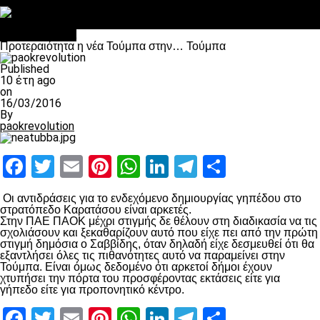
Στο OPEN τα προκριματικά, στη NOVA τα του πρωταθλήματος
Σαν σήμερα: Οταν “έφυγε” ο Λόραντ
Επικαιρότητα
Προτεραιότητα η νέα Τούμπα στην… Τούμπα
Published
10 έτη ago
on
16/03/2016
By
paokrevolution
Facebook
Twitter
Email
Pinterest
WhatsApp
LinkedIn
Telegram
Μοιραστ
Οι αντιδράσεις για το ενδεχόμενο δημιουργίας γηπέδου στο
στρατόπεδο Καρατάσου είναι αρκετές.
Στην ΠΑΕ ΠΑΟΚ μέχρι στιγμής δε θέλουν στη διαδικασία να τις
σχολιάσουν και ξεκαθαρίζουν αυτό που είχε πει από την πρώτη
στιγμή δημόσια ο Σαββίδης, όταν δηλαδή είχε δεσμευθεί ότι θα
εξαντλήσει όλες τις πιθανότητες αυτό να παραμείνει στην
Τούμπα. Είναι όμως δεδομένο ότι αρκετοί δήμοι έχουν
χτυπήσει την πόρτα του προσφέροντας εκτάσεις είτε για
γήπεδο είτε για προπονητικό κέντρο.
Facebook
Twitter
Email
Pinterest
WhatsApp
LinkedIn
Telegram
Μοιραστ