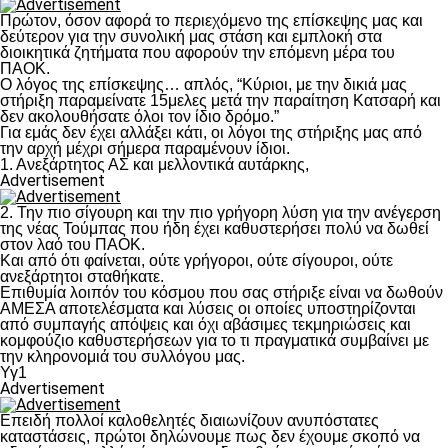
Πρώτον, όσον αφορά το περιεχόμενο της επίσκεψης μας και
δεύτερον για την συνολική μας στάση και εμπλοκή στα
διοικητικά ζητήματα που αφορούν την επόμενη μέρα του
ΠΑΟΚ.
Ο λόγος της επίσκεψης… απλός, “Κύριοι, με την δικιά μας
στήριξη παραμείνατε 15μελες μετά την παραίτηση Κατσαρή και
δεν ακολουθήσατε όλοι τον ίδιο δρόμο.”
Για εμάς δεν έχει αλλάξει κάτι, οι λόγοι της στήριξης μας από
την αρχή μέχρι σήμερα παραμένουν ίδιοι.
1. Ανεξάρτητος ΑΣ και μελλοντικά αυτάρκης,
Advertisement
2. Την πιο σίγουρη και την πιο γρήγορη λύση για την ανέγερση
της νέας Τούμπας που ήδη έχει καθυστερήσει πολύ να δωθεί
στον λαό του ΠΑΟΚ.
Και από ότι φαίνεται, ούτε γρήγοροι, ούτε σίγουροι, ούτε
ανεξάρτητοι σταθήκατε.
Επιθυμία λοιπόν του κόσμου που σας στήριξε είναι να δωθούν
ΑΜΕΣΑ αποτελέσματα και λύσεις οι οποίες υποστηρίζονται
από συμπαγής απόψεις και όχι αβάσιμες τεκμηριώσεις και
κομφούζιο καθυστερήσεων για το τι πραγματικά συμβαίνει με
την κληρονομιά του συλλόγου μας.
Υγ1
Advertisement
Επειδή πολλοί καλοθελητές διαιωνίζουν ανυπόστατες
καταστάσεις, πρώτοι δηλώνουμε πως δεν έχουμε σκοπό να