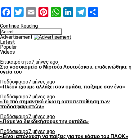
Facebook
Twitter
Email
Pinterest
WhatsApp
LinkedIn
Telegram
Μοιραστ
Continue Reading
Advertisement
Latest
Popular
Videos
Επικαιρότητα
7 μήνες ago
Στο νοσοκομείο ο Μιρτσέα Λουτσέσκου, επιδεινώθηκε η
υγεία του
Ποδόσφαιρο
7 μήνες ago
«Πλέον έχουμε αλλάξει σαν ομάδα, παίξαμε σαν ένα»
Ποδόσφαιρο
7 μήνες ago
«Το πιο σημαντικό είναι η αυτοπεποίθηση των
ποδοσφαιριστών»
Ποδόσφαιρο
7 μήνες ago
«Πάμε να διεκδικήσουμε την οκτάδα»
Ποδόσφαιρο
7 μήνες ago
«Είναι απόλαυση να παίζεις για τον κόσμο του ΠΑΟΚ»