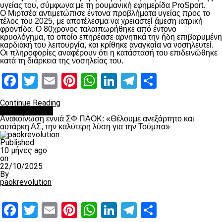
υγείας του, σύμφωνα με τη ρουμανική εφημερίδα ProSport.
Ο Μιρτσέα αντιμετώπισε έντονα προβλήματα υγείας προς το
τέλος του 2025, με αποτέλεσμα να χρειαστεί άμεση ιατρική
φροντίδα. Ο 80χρονος ταλαιπωρήθηκε από έντονο
κρυολόγημα, το οποίο επηρέασε αρνητικά την ήδη επιβαρυμένη
καρδιακή του λειτουργία, και κρίθηκε αναγκαία να νοσηλευτεί.
Οι πληροφορίες αναφέρουν ότι η κατάστασή του επιδεινώθηκε
κατά τη διάρκεια της νοσηλείας του.
Facebook
Twitter
Email
Pinterest
WhatsApp
LinkedIn
Telegram
Μοιραστ
Continue Reading
Επικαιρότητα
Ανακοίνωση εννιά ΣΦ ΠΑΟΚ: «Θέλουμε ανεξάρτητο και
αυτάρκη ΑΣ, την καλύτερη λύση για την Τούμπα»
Published
10 μήνες ago
on
22/10/2025
By
paokrevolution
Facebook
Twitter
Email
Pinterest
WhatsApp
LinkedIn
Telegram
Μοιραστ