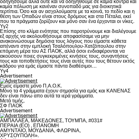
οδηγήσουμε αλλά ούτε και να οδηγηθούμε σε καμία κόντρα και
καμία πόλωση με κανέναν συνοπαδό μας για διοικητικά
τερτίπια. Όσο και αν ασχολούμαστε με τα κοινά, το πεδίο και η
θέση των Οπαδών είναι στους δρόμους και στα Πέταλα, εκεί
που τα πράγματα ζορίζουν και μόνο σαν ένα έρχονται οι νίκες.
Υγ2
Επίσης στο κλίμα ενότητας που παροτρύνουμε και διαλέγουμε
εξ αρχής να ακολουθήσουμε αποφασίσαμε να μην
ανακοινώσουμε δημόσια τους λόγους που είμαστε κάθετα
απέναντι στην εμπλοκή Τσαλόπουλου-Χατζόπουλου στην
επόμενη μέρα του ΑΣ ΠΑΟΚ, αλλά όσοι ενδιαφέρονται να
ακούσουν ποιες συγκεκριμένες κινήσεις τους, συναντήσεις
τους και τοποθετήσεις τους είναι αυτές που τους θέτουν εκτός
κάδρου για εμάς είμαστε πάντα διαθέσιμοι…
Υγ4
Advertisement
Εμείς είμαστε μόνο Π.Α.Ο.Κ.
Μόνο τα 4 γράμματα έχουν σημασία για εμάς και ΚΑΝΕΝΑΣ
δεν είναι πάνω απο αυτά τα ιερά γράμματα.
Μετά τιμής,
ΣΦ ΠΑΟΚ
Advertisement
ΑΜΠΑΛΑΕΑ, ΜΑΚΕΔΟΝΕΣ, ΤΟΥΜΠΑ, #031#
ΠΕΡΑΙΑ (ΕΟ) , ΕΠΑΝΟΜΗ
ΑΜΥΝΤΑΙΟ, ΜΟΥΔΑΝΙΑ, ΦΛΩΡΙΝΑ,
ΧΡΥΣΟΥΠΟΛΗ».