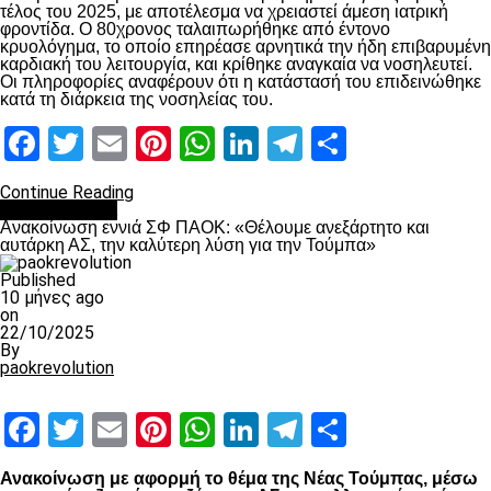
τέλος του 2025, με αποτέλεσμα να χρειαστεί άμεση ιατρική
φροντίδα. Ο 80χρονος ταλαιπωρήθηκε από έντονο
κρυολόγημα, το οποίο επηρέασε αρνητικά την ήδη επιβαρυμένη
καρδιακή του λειτουργία, και κρίθηκε αναγκαία να νοσηλευτεί.
Οι πληροφορίες αναφέρουν ότι η κατάστασή του επιδεινώθηκε
κατά τη διάρκεια της νοσηλείας του.
Facebook
Twitter
Email
Pinterest
WhatsApp
LinkedIn
Telegram
Μοιραστ
Continue Reading
Επικαιρότητα
Ανακοίνωση εννιά ΣΦ ΠΑΟΚ: «Θέλουμε ανεξάρτητο και
αυτάρκη ΑΣ, την καλύτερη λύση για την Τούμπα»
Published
10 μήνες ago
on
22/10/2025
By
paokrevolution
Facebook
Twitter
Email
Pinterest
WhatsApp
LinkedIn
Telegram
Μοιραστ
Ανακοίνωση με αφορμή το θέμα της Νέας Τούμπας, μέσω