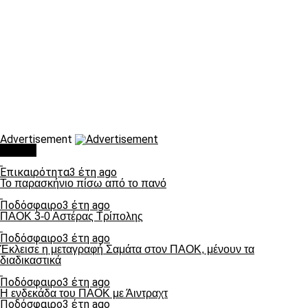
Advertisement
Τάσεις
Επικαιρότητα
3 έτη ago
Το παρασκήνιο πίσω από το πανό
Ποδόσφαιρο
3 έτη ago
ΠΑΟΚ 3-0 Αστέρας Τρίπολης
Ποδόσφαιρο
3 έτη ago
Έκλεισε η μεταγραφή Σαμάτα στον ΠΑΟΚ, μένουν τα
διαδικαστικά
Ποδόσφαιρο
3 έτη ago
Η ενδεκάδα του ΠΑΟΚ με Άιντραχτ
Ποδόσφαιρο
3 έτη ago