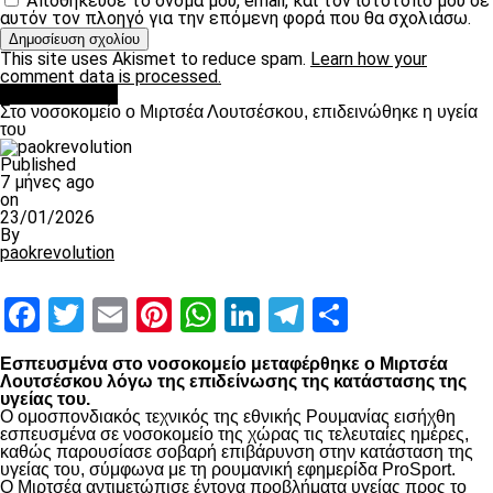
Αποθήκευσε το όνομά μου, email, και τον ιστότοπο μου σε
αυτόν τον πλοηγό για την επόμενη φορά που θα σχολιάσω.
This site uses Akismet to reduce spam.
Learn how your
comment data is processed.
Επικαιρότητα
Στο νοσοκομείο ο Μιρτσέα Λουτσέσκου, επιδεινώθηκε η υγεία
του
Published
7 μήνες ago
on
23/01/2026
By
paokrevolution
Facebook
Twitter
Email
Pinterest
WhatsApp
LinkedIn
Telegram
Μοιραστ
Εσπευσμένα στο νοσοκομείο μεταφέρθηκε ο Μιρτσέα
Λουτσέσκου λόγω της επιδείνωσης της κατάστασης της
υγείας του.
Ο ομοσπονδιακός τεχνικός της εθνικής Ρουμανίας εισήχθη
εσπευσμένα σε νοσοκομείο της χώρας τις τελευταίες ημέρες,
καθώς παρουσίασε σοβαρή επιβάρυνση στην κατάσταση της
υγείας του, σύμφωνα με τη ρουμανική εφημερίδα ProSport.
Ο Μιρτσέα αντιμετώπισε έντονα προβλήματα υγείας προς το