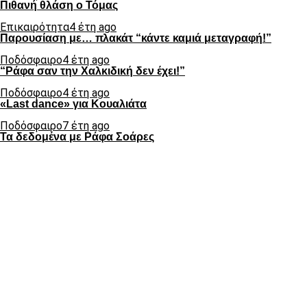
Πιθανή θλάση ο Τόμας
Επικαιρότητα
4 έτη ago
Παρουσίαση με… πλακάτ “κάντε καμιά μεταγραφή!”
Ποδόσφαιρο
4 έτη ago
“Ράφα σαν την Χαλκιδική δεν έχει!”
Ποδόσφαιρο
4 έτη ago
«Last dance» για Κουαλιάτα
Ποδόσφαιρο
7 έτη ago
Τα δεδομένα με Ράφα Σοάρες