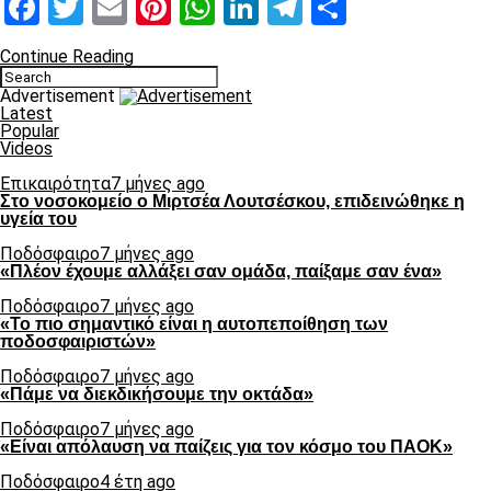
Facebook
Twitter
Email
Pinterest
WhatsApp
LinkedIn
Telegram
Μοιραστ
Continue Reading
Advertisement
Latest
Popular
Videos
Επικαιρότητα
7 μήνες ago
Στο νοσοκομείο ο Μιρτσέα Λουτσέσκου, επιδεινώθηκε η
υγεία του
Ποδόσφαιρο
7 μήνες ago
«Πλέον έχουμε αλλάξει σαν ομάδα, παίξαμε σαν ένα»
Ποδόσφαιρο
7 μήνες ago
«Το πιο σημαντικό είναι η αυτοπεποίθηση των
ποδοσφαιριστών»
Ποδόσφαιρο
7 μήνες ago
«Πάμε να διεκδικήσουμε την οκτάδα»
Ποδόσφαιρο
7 μήνες ago
«Είναι απόλαυση να παίζεις για τον κόσμο του ΠΑΟΚ»
Ποδόσφαιρο
4 έτη ago