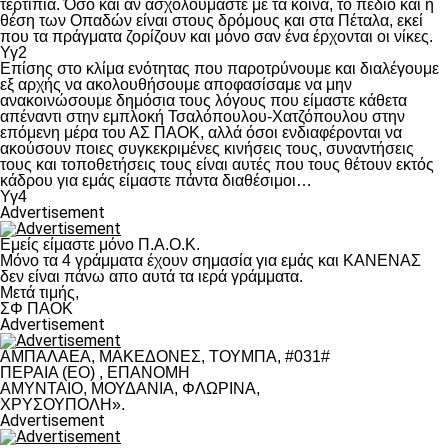
τερτίπια. Όσο και αν ασχολούμαστε με τα κοινά, το πεδίο και η
θέση των Οπαδών είναι στους δρόμους και στα Πέταλα, εκεί
που τα πράγματα ζορίζουν και μόνο σαν ένα έρχονται οι νίκες.
Υγ2
Επίσης στο κλίμα ενότητας που παροτρύνουμε και διαλέγουμε
εξ αρχής να ακολουθήσουμε αποφασίσαμε να μην
ανακοινώσουμε δημόσια τους λόγους που είμαστε κάθετα
απέναντι στην εμπλοκή Τσαλόπουλου-Χατζόπουλου στην
επόμενη μέρα του ΑΣ ΠΑΟΚ, αλλά όσοι ενδιαφέρονται να
ακούσουν ποιες συγκεκριμένες κινήσεις τους, συναντήσεις
τους και τοποθετήσεις τους είναι αυτές που τους θέτουν εκτός
κάδρου για εμάς είμαστε πάντα διαθέσιμοι…
Υγ4
Advertisement
Εμείς είμαστε μόνο Π.Α.Ο.Κ.
Μόνο τα 4 γράμματα έχουν σημασία για εμάς και ΚΑΝΕΝΑΣ
δεν είναι πάνω απο αυτά τα ιερά γράμματα.
Μετά τιμής,
ΣΦ ΠΑΟΚ
Advertisement
ΑΜΠΑΛΑΕΑ, ΜΑΚΕΔΟΝΕΣ, ΤΟΥΜΠΑ, #031#
ΠΕΡΑΙΑ (ΕΟ) , ΕΠΑΝΟΜΗ
ΑΜΥΝΤΑΙΟ, ΜΟΥΔΑΝΙΑ, ΦΛΩΡΙΝΑ,
ΧΡΥΣΟΥΠΟΛΗ».
Advertisement