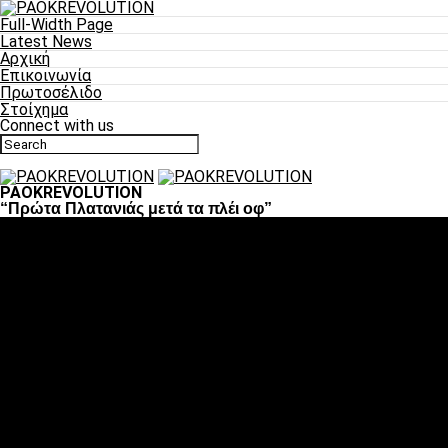
Full-Width Page
Latest News
Αρχική
Επικοινωνία
Πρωτοσέλιδο
Στοίχημα
Connect with us
PAOKREVOLUTION
“Πρώτα Πλατανιάς μετά τα πλέι οφ”
Ποδόσφαιρο
«Πλέον έχουμε αλλάξει σαν ομάδα, παίξαμε σαν ένα»
«Το πιο σημαντικό είναι η αυτοπεποίθηση των
ποδοσφαιριστών»
«Πάμε να διεκδικήσουμε την οκτάδα»
«Είναι απόλαυση να παίζεις για τον κόσμο του ΠΑΟΚ»
«Θα τα δώσουμε όλα κόντρα στη Λιόν για την οκτάδα»
Μπάσκετ