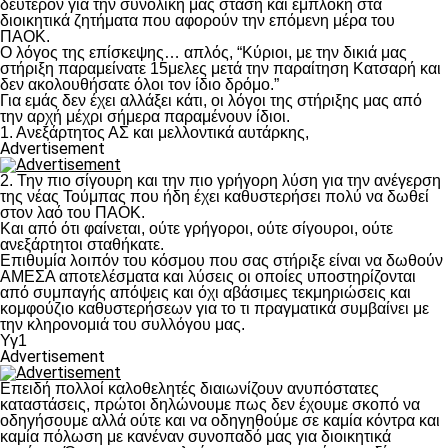
δεύτερον για την συνολική μας στάση και εμπλοκή στα
διοικητικά ζητήματα που αφορούν την επόμενη μέρα του
ΠΑΟΚ.
Ο λόγος της επίσκεψης… απλός, “Κύριοι, με την δικιά μας
στήριξη παραμείνατε 15μελες μετά την παραίτηση Κατσαρή και
δεν ακολουθήσατε όλοι τον ίδιο δρόμο.”
Για εμάς δεν έχει αλλάξει κάτι, οι λόγοι της στήριξης μας από
την αρχή μέχρι σήμερα παραμένουν ίδιοι.
1. Ανεξάρτητος ΑΣ και μελλοντικά αυτάρκης,
Advertisement
2. Την πιο σίγουρη και την πιο γρήγορη λύση για την ανέγερση
της νέας Τούμπας που ήδη έχει καθυστερήσει πολύ να δωθεί
στον λαό του ΠΑΟΚ.
Και από ότι φαίνεται, ούτε γρήγοροι, ούτε σίγουροι, ούτε
ανεξάρτητοι σταθήκατε.
Επιθυμία λοιπόν του κόσμου που σας στήριξε είναι να δωθούν
ΑΜΕΣΑ αποτελέσματα και λύσεις οι οποίες υποστηρίζονται
από συμπαγής απόψεις και όχι αβάσιμες τεκμηριώσεις και
κομφούζιο καθυστερήσεων για το τι πραγματικά συμβαίνει με
την κληρονομιά του συλλόγου μας.
Υγ1
Advertisement
Επειδή πολλοί καλοθελητές διαιωνίζουν ανυπόστατες
καταστάσεις, πρώτοι δηλώνουμε πως δεν έχουμε σκοπό να
οδηγήσουμε αλλά ούτε και να οδηγηθούμε σε καμία κόντρα και
καμία πόλωση με κανέναν συνοπαδό μας για διοικητικά