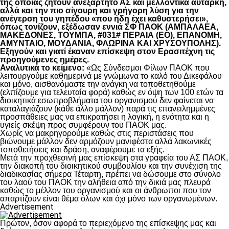
της οποίας ζητούν ανεξάρτητο ΑΣ και μελλοντικά αυτάρκη,
αλλά και την πιο σίγουρη και γρήγορη λύση για την
ανέγερση του γηπέδου «που ήδη έχει καθυστερήσει»,
όπως τονίζουν, εξέδωσαν εννιά ΣΦ ΠΑΟΚ (ΑΜΠΑΛΑΕΑ,
ΜΑΚΕΔΟΝΕΣ, ΤΟΥΜΠΑ, #031# ΠΕΡΑΙΑ (ΕΟ), ΕΠΑΝΟΜΗ,
ΑΜΥΝΤΑΙΟ, ΜΟΥΔΑΝΙΑ, ΦΛΩΡΙΝΑ ΚΑΙ ΧΡΥΣΟΥΠΟΛΗΣ).
Εξηγούν και γιατί έκαναν επίσκεψη στον Ερασιτέχνη τις
προηγούμενες ημέρες.
Αναλυτικά το κείμενο:
«Ως Σύνδεσμοι Φίλων ΠΑΟΚ που
λειτουργούμε καθημερινά με γνώμωνα το καλό του Δικεφάλου
και μόνο, αισθανόμαστε την ανάγκη να τοποθετηθούμε
(ελπίζουμε για τελευταία φορά) καθώς εν όψη των 100 ετών τα
διοικητικά εσωπροβλήματα του οργανισμού δεν φαίνεται να
καταλαγιάζουν (κάθε άλλο μάλλον) παρά τις επανειλημμένες
προσπάθειες μας να επικρατήσει η λογική, η ενότητα και η
υγιείς σκέψη προς συμφέρουν του ΠΑΟΚ μας.
Χωρίς να μακρηγορούμε καθώς στις περιστάσεις που
βιώνουμε μάλλον δεν αρμόζουν μανιφέστα αλλά λακωνικές
τοποθετήσεις και δράση, αναφέρουμε τα εξής.
Μετά την προχθεσινή μας επίσκεψη στα γραφεία του ΑΣ ΠΑΟΚ,
την διακοπή του διοικητικού συμβουλίου και την συνέχιση της
διαδικασίας σήμερα Τέταρτη, πρέπει να δώσουμε στο σύνολο
του λαού του ΠΑΟΚ την αλήθεια από την δικιά μας πλευρά
καθώς το μέλλον του οργανισμού και οι άνθρωποι που τον
απαρτίζουν είναι θέμα όλων και όχι μόνο των οργανωμένων.
Advertisement
Πρώτον, όσον αφορά το περιεχόμενο της επίσκεψης μας και