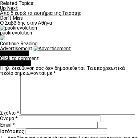
Related Topics:
Up Next
Από 5 ευρώ τα εισιτήρια της Τετάρτης
Don't Miss
Ο Σαββίδης στην Αθήνα
paokrevolution
Continue Reading
Advertisement
You may like
Click to comment
Leave a Reply
Η ηλ. διεύθυνση σας δεν δημοσιεύεται.
Τα υποχρεωτικά
πεδία σημειώνονται με
*
Σχόλιο
*
Όνομα
*
Email
*
Ιστότοπος