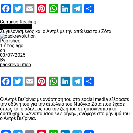
Facebook
Twitter
Email
Pinterest
WhatsApp
LinkedIn
Telegram
Μοιραστ
Continue Reading
Επικαιρότητα
Συγκλονισμένος και ο Αντρέ με την απώλεια του Ζότα
Published
1 έτος ago
on
03/07/2025
By
paokrevolution
Facebook
Twitter
Email
Pinterest
WhatsApp
LinkedIn
Telegram
Μοιραστ
Ο Αντρέ Βιεϊρίνια με ανάρτηση του στα social media εξέφρασε
την οδύνη του για την απώλεια του Ντιόγκο Ζότα που έχασε
όπως και ο αδελφός του την ζωή του σε αυτοκινητιστικό
δυστύχημα. «Αναπαύσου εν ειρήνη», ανέφερε στο μήνυμά του
ο Αντρέ Βιεϊρίνια.