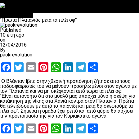
Στο OPEN τα προκριματικά, στη NOVA τα του πρωταθλήματος
Σαν σήμερα: Οταν “έφυγε” ο Λόραντ
Επικαιρότητα
“Πρώτα Πλατανιάς μετά τα πλέι οφ”
Published
10 έτη ago
on
12/04/2016
By
paokrevolution
Facebook
Twitter
Email
Pinterest
WhatsApp
LinkedIn
Telegram
Μοιραστ
Ο Βλάνταν Ιβιτς στην χθεσινή προπόνηση ζήτησε απο τους
ποδοσφαιριστές του να μείνουν προσηλωμένοι στον αγώνα με
τον Πλατανιά και να μη σκέφτονται από τώρα τα πλέι οφ:
“Είναι αυτονόητο ότι στο μυαλό μας υπάρχει μόνο η σκέψη για
κατάκτηση της νίκης στα Χανιά κόντρα στον Πλατανιά. Πρώτα
θα τελειώσουμε με αυτό το παιχνίδι και μετά θα σκεφτούμε τα
πλέι οφ”. Σήμερα η ομάδα έχει ρεπό και από αύριο θα αρχίσει
την προετοιμασία της για τον Κυριακάτικο αγώνα.
Facebook
Twitter
Email
Pinterest
WhatsApp
LinkedIn
Telegram
Μοιραστ