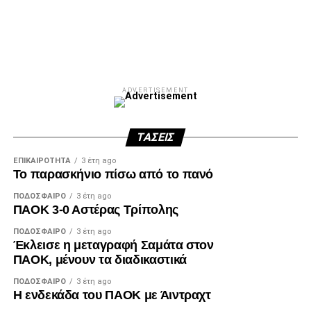
Facebook
Twitter
Email
Pinterest
WhatsApp
LinkedIn
Telegram
Μοιρασ
ADVERTISEMENT
ΤΆΣΕΙΣ
ΕΠΙΚΑΙΡΌΤΗΤΑ
3 έτη ago
Το παρασκήνιο πίσω από το πανό
ΠΟΔΌΣΦΑΙΡΟ
3 έτη ago
ΠΑΟΚ 3-0 Αστέρας Τρίπολης
ΠΟΔΌΣΦΑΙΡΟ
3 έτη ago
Έκλεισε η μεταγραφή Σαμάτα στον
ΠΑΟΚ, μένουν τα διαδικαστικά
ΠΟΔΌΣΦΑΙΡΟ
3 έτη ago
Η ενδεκάδα του ΠΑΟΚ με Άιντραχτ