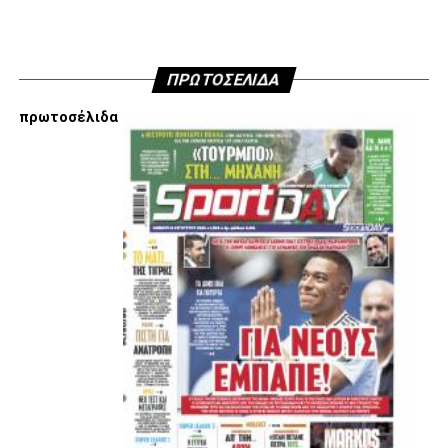
όσοι ενδιαφέρονται να ακούσουν ποιες συγκεκριμένες
κινήσεις τους, συναντήσεις τους και τοποθετήσεις τους
είναι αυτές που τους θέτουν εκτός κάδρου για εμάς
ΠΡΩΤΟΣΕΛΙΔΑ
είμαστε πάντα διαθέσιμοι…
πρωτοσέλιδα
Υγ4
ADVERTISEMENT
Εμείς είμαστε μόνο Π.Α.Ο.Κ.
Μόνο τα 4 γράμματα έχουν σημασία για εμάς και
ΚΑΝΕΝΑΣ δεν είναι πάνω απο αυτά τα ιερά γράμματα.
Μετά τιμής,