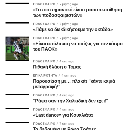
ΠΟΔΌΣΦΑΙΡΟ
7 μήνες ago
«Το πιο σημαντικό είναι η αυτοπεποίθηση
2. Την πιο σίγουρη και την πιο γρήγορη λύση για την
των ποδοσφαιριστών»
ανέγερση της νέας Τούμπας που ήδη έχει καθυστερήσει
ΠΟΔΌΣΦΑΙΡΟ
7 μήνες ago
πολύ να δωθεί στον λαό του ΠΑΟΚ.
«Πάμε να διεκδικήσουμε την οκτάδα»
ΠΟΔΌΣΦΑΙΡΟ
7 μήνες ago
Και από ότι φαίνεται, ούτε γρήγοροι, ούτε σίγουροι, ούτε
«Είναι απόλαυση να παίζεις για τον κόσμο
ανεξάρτητοι σταθήκατε.
του ΠΑΟΚ»
Επιθυμία λοιπόν του κόσμου που σας στήριξε είναι να
ΠΟΔΌΣΦΑΙΡΟ
4 έτη ago
Πιθανή θλάση ο Τόμας
δωθούν ΑΜΕΣΑ αποτελέσματα και λύσεις οι οποίες
υποστηρίζονται από συμπαγής απόψεις και όχι αβάσιμες
ΕΠΙΚΑΙΡΌΤΗΤΑ
4 έτη ago
τεκμηριώσεις και κομφούζιο καθυστερήσεων για το τι
Παρουσίαση με… πλακάτ “κάντε καμιά
μεταγραφή!”
πραγματικά συμβαίνει με την κληρονομιά του συλλόγου
μας.
ΠΟΔΌΣΦΑΙΡΟ
4 έτη ago
“Ράφα σαν την Χαλκιδική δεν έχει!”
Υγ1
ΠΟΔΌΣΦΑΙΡΟ
4 έτη ago
«Last dance» για Κουαλιάτα
ΠΟΔΌΣΦΑΙΡΟ
7 έτη ago
ADVERTISEMENT
Τα δεδομένα με Ράφα Σοάρες