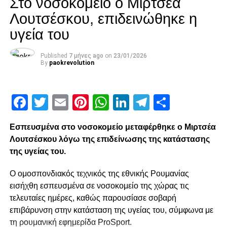
Στο νοσοκομείο ο Μιρτσέα
παιχνίδια» .
Λουτσέσκου, επιδεινώθηκε η
υγεία του
ADVERTISEMENT
Published
7 μήνες ago
on
23/01/2026
By
paokrevolution
Για το γεγονός ότι η ομάδα κέρδισε παρά την κακή εμφάνιση:
Facebook
Twitter
Email
Pinterest
WhatsApp
LinkedIn
Telegram
Μοιρασ
«Έχουμε στο μυαλό μας το απόλυτο και θέλουμε να συνεχίσουμε να
δουλεύουμε για να έχουμε καλύτερες επιδόσεις από αυτές που είχαμε
Εσπευσμένα στο νοσοκομείο μεταφέρθηκε ο Μιρτσέα
στο παρελθόν» .
Λουτσέσκου λόγω της επιδείνωσης της κατάστασης
της υγείας του.
Για τα στοιχεία που πρέπει να δείξει η ομάδα για να πάρει την νίκη:
Ο ομοσπονδιακός τεχνικός της εθνικής Ρουμανίας
«Σίγουρα η συγκέντρωση. Από κει και πέρα θα πρέπει να
εισήχθη εσπευσμένα σε νοσοκομείο της χώρας τις
παρουσιαστούμε όσο το δυνατόν πιο ξεκούραστοι και φρέσκοι ώστε
τελευταίες ημέρες, καθώς παρουσίασε σοβαρή
να δώσουμε τον καλύτερο μας εαυτό και να πάρουμε την νίκη» .
επιβάρυνση στην κατάσταση της υγείας του, σύμφωνα με
τη ρουμανική εφημερίδα ProSport.