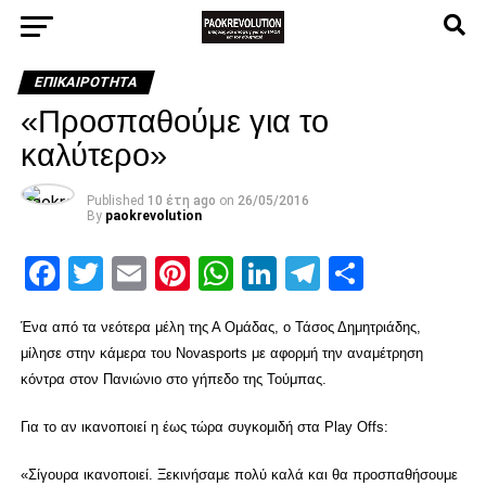
ΕΠΙΚΑΙΡΌΤΗΤΑ
«Προσπαθούμε για το
καλύτερο»
Published
10 έτη ago
on
26/05/2016
By
paokrevolution
Facebook
Twitter
Email
Pinterest
WhatsApp
LinkedIn
Telegram
Μοιρασ
Ένα από τα νεότερα μέλη της Α Ομάδας, ο Τάσος Δημητριάδης,
μίλησε στην κάμερα του Novasports με αφορμή την αναμέτρηση
κόντρα στον Πανιώνιο στο γήπεδο της Τούμπας.
Για το αν ικανοποιεί η έως τώρα συγκομιδή στα Play Offs:
«Σίγουρα ικανοποιεί. Ξεκινήσαμε πολύ καλά και θα προσπαθήσουμε