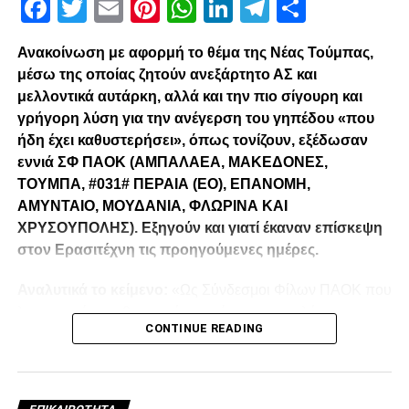
Facebook
Twitter
Email
Pinterest
WhatsApp
LinkedIn
Telegram
Μοιρασ
Για τις διαφορές του αναπτυξιακού ποδοσφαίρου με το επαγγελματικό:
Ανακοίνωση με αφορμή το θέμα της Νέας Τούμπας,
«Για να φτάσεις στην πρώτη ομάδα πρέπει να δουλέψεις σκληρά.
μέσω της οποίας ζητούν ανεξάρτητο ΑΣ και
Αυτό είναι το όνειρο του κάθε παιδιού που προέρχεται από τις
μελλοντικά αυτάρκη, αλλά και την πιο σίγουρη και
Ακαδημίες. Η ανταμοιβή του»
γρήγορη λύση για την ανέγερση του γηπέδου «που
ήδη έχει καθυστερήσει», όπως τονίζουν, εξέδωσαν
Facebook
Twitter
Email
Pinterest
WhatsApp
LinkedIn
Telegram
Μοιρασ
εννιά ΣΦ ΠΑΟΚ (ΑΜΠΑΛΑΕΑ, ΜΑΚΕΔΟΝΕΣ,
ΤΟΥΜΠΑ, #031# ΠΕΡΑΙΑ (ΕΟ), ΕΠΑΝΟΜΗ,
ΑΜΥΝΤΑΙΟ, ΜΟΥΔΑΝΙΑ, ΦΛΩΡΙΝΑ ΚΑΙ
RELATED TOPICS:
ΧΡΥΣΟΥΠΟΛΗΣ). Εξηγούν και γιατί έκαναν επίσκεψη
UP NEXT
στον Ερασιτέχνη τις προηγούμενες ημέρες.
Πήρε και τυπικά την άδεια ο ΠΑΟΚ
DON'T MISS
Αναλυτικά το κείμενο:
«Ως Σύνδεσμοι Φίλων ΠΑΟΚ που
Χατζηισαΐας: «Να παραμείνουμε
λειτουργούμε καθημερινά με γνώμωνα το καλό του
συγκεντρωμένοι» (video)
CONTINUE READING
Δικεφάλου και μόνο, αισθανόμαστε την ανάγκη να
τοποθετηθούμε (ελπίζουμε για τελευταία φορά) καθώς εν
όψη των 100 ετών τα διοικητικά εσωπροβλήματα του
paokrevolution
οργανισμού δεν φαίνεται να καταλαγιάζουν (κάθε άλλο