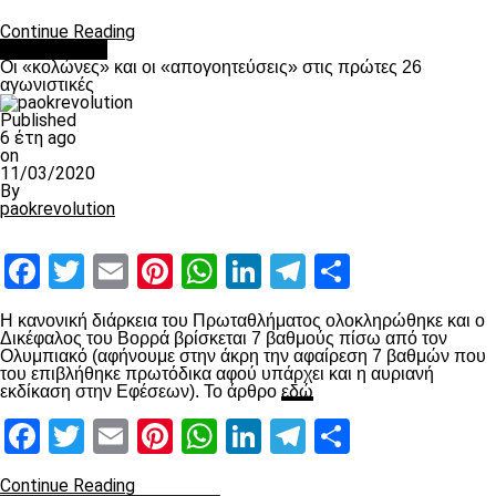
Continue Reading
Ποδόσφαιρο
Οι «κολώνες» και οι «απογοητεύσεις» στις πρώτες 26
αγωνιστικές
Published
6 έτη ago
on
11/03/2020
By
paokrevolution
Facebook
Twitter
Email
Pinterest
WhatsApp
LinkedIn
Telegram
Μοιραστ
Η κανονική διάρκεια του Πρωταθλήματος ολοκληρώθηκε και ο
Δικέφαλος του Βορρά βρίσκεται 7 βαθμούς πίσω από τον
Ολυμπιακό (αφήνουμε στην άκρη την αφαίρεση 7 βαθμών που
του επιβλήθηκε πρωτόδικα αφού υπάρχει και η αυριανή
εκδίκαση στην Εφέσεων). Το άρθρο
εδώ
Facebook
Twitter
Email
Pinterest
WhatsApp
LinkedIn
Telegram
Μοιραστ
Continue Reading