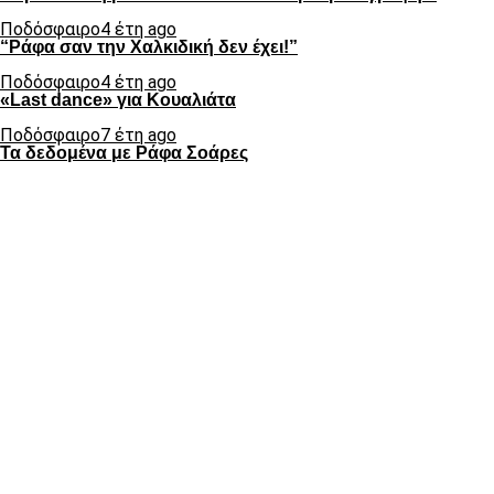
Ποδόσφαιρο
4 έτη ago
“Ράφα σαν την Χαλκιδική δεν έχει!”
Ποδόσφαιρο
4 έτη ago
«Last dance» για Κουαλιάτα
Ποδόσφαιρο
7 έτη ago
Τα δεδομένα με Ράφα Σοάρες