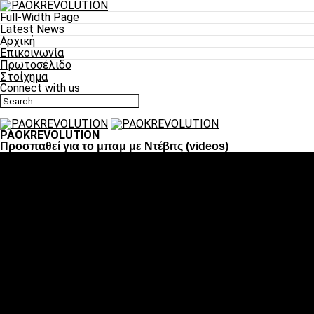
Full-Width Page
Latest News
Αρχική
Επικοινωνία
Πρωτοσέλιδο
Στοίχημα
Connect with us
PAOKREVOLUTION
Προσπαθεί για το μπαμ με Ντέβιτς (videos)
Ποδόσφαιρο
«Πλέον έχουμε αλλάξει σαν ομάδα, παίξαμε σαν ένα»
«Το πιο σημαντικό είναι η αυτοπεποίθηση των
ποδοσφαιριστών»
«Πάμε να διεκδικήσουμε την οκτάδα»
«Είναι απόλαυση να παίζεις για τον κόσμο του ΠΑΟΚ»
«Θα τα δώσουμε όλα κόντρα στη Λιόν για την οκτάδα»
Μπάσκετ