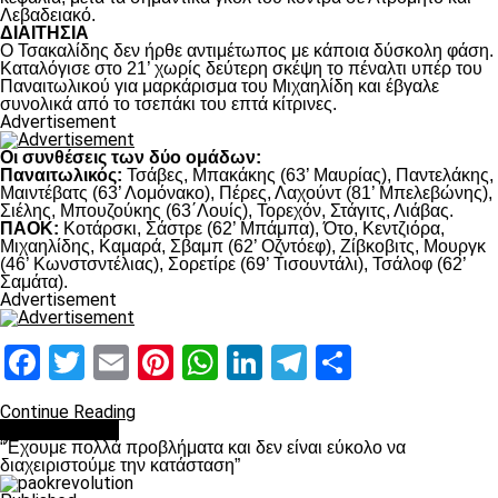
Λεβαδειακό.
ΔΙΑΙΤΗΣΙΑ
Ο Τσακαλίδης δεν ήρθε αντιμέτωπος με κάποια δύσκολη φάση.
Καταλόγισε στο 21’ χωρίς δεύτερη σκέψη το πέναλτι υπέρ του
Παναιτωλικού για μαρκάρισμα του Μιχαηλίδη και έβγαλε
συνολικά από το τσεπάκι του επτά κίτρινες.
Advertisement
Οι συνθέσεις των δύο ομάδων:
Παναιτωλικός:
Τσάβες, Μπακάκης (63’ Μαυρίας), Παντελάκης,
Μαιντέβατς (63’ Λομόνακο), Πέρες, Λαχούντ (81’ Μπελεβώνης),
Σιέλης, Μπουζούκης (63΄Λουίς), Τορεχόν, Στάγιτς, Λιάβας.
ΠΑΟΚ:
Κοτάρσκι, Σάστρε (62’ Μπάμπα), Ότο, Κεντζιόρα,
Μιχαηλίδης, Καμαρά, Σβαμπ (62’ Οζντόεφ), Ζίβκοβιτς, Μουργκ
(46’ Κωνστσντέλιας), Σορετίρε (69’ Τισουντάλι), Τσάλοφ (62’
Σαμάτα).
Advertisement
Facebook
Twitter
Email
Pinterest
WhatsApp
LinkedIn
Telegram
Μοιραστ
Continue Reading
πρωτοσέλιδο
“Έχουμε πολλά προβλήματα και δεν είναι εύκολο να
διαχειριστούμε την κατάσταση”