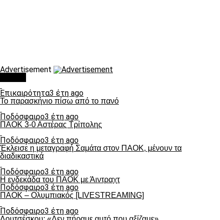
Advertisement
Τάσεις
Επικαιρότητα
3 έτη ago
Το παρασκήνιο πίσω από το πανό
Ποδόσφαιρο
3 έτη ago
ΠΑΟΚ 3-0 Αστέρας Τρίπολης
Ποδόσφαιρο
3 έτη ago
Έκλεισε η μεταγραφή Σαμάτα στον ΠΑΟΚ, μένουν τα
διαδικαστικά
Ποδόσφαιρο
3 έτη ago
Η ενδεκάδα του ΠΑΟΚ με Άιντραχτ
Ποδόσφαιρο
3 έτη ago
ΠΑΟΚ – Ολυμπιακός [LIVESTREAMING]
Ποδόσφαιρο
3 έτη ago
Λουτσέσκου: «Δεν πήραμε αυτό που αξίζαμε»