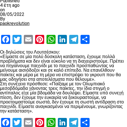
Published
4 έτη ago
on
08/05/2022
By
paokrevolution
Facebook
Twitter
Email
Pinterest
WhatsApp
LinkedIn
Telegram
Μοιραστ
Οι δηλώσεις του Λουτσέσκου:
«Είμαστε σε μία πολύ δύσκολη κατάσταση, έχουμε πολλά
προβλήματα και δεν είναι εύκολο να τη διαχειριστούμε. Πρέπει
να πηγαίνουμε παιχνίδι με το παιχνίδι προσπαθώντας να
μείνουμε αισιόδοξοι και σε καλό επίπεδο. Να επανέλθουν
παίκτες και μέρα με τη μέρα να επιστρέψει το γκρουπ που θα
μας οδηγήσει στα αποτελέσματα που θέλουμε».
Στη συνέχεια πρόσθεσε: «Παίξαμε με τον Ολυμπιακό
μεσοβδόμαδα χάνοντας τρεις παίκτες, την ίδια στιγμή ο
αντίπαλος είχε μία βδομάδα να δουλέψει. Είμαστε υπό συνεχή
πίεση, δεν έχουμε την ευκαιρία να ξεκουραστούμε, να
προετοιμαστούμε σωστά, δεν έχουμε τη σωστή αντίδραση στο
παιχνίδι. Είμαστε αναγκασμένοι να περιμένουμε, γνωρίζοντας
την κατάσταση».
Facebook
Twitter
Email
Pinterest
WhatsApp
LinkedIn
Telegram
Μοιραστ