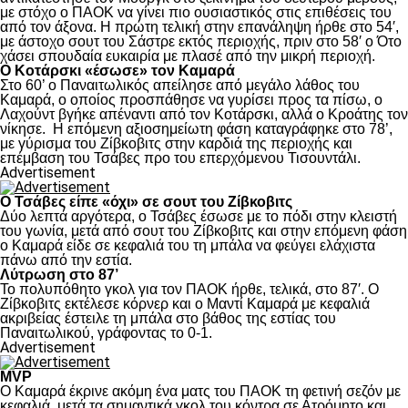
με στόχο ο ΠΑΟΚ να γίνει πιο ουσιαστικός στις επιθέσεις του
από τον άξονα. Η πρώτη τελική στην επανάληψη ήρθε στο 54′,
με άστοχο σουτ του Σάστρε εκτός περιοχής, πριν στο 58′ ο Ότο
χάσει σπουδαία ευκαιρία με πλασέ από την μικρή περιοχή.
Ο Κοτάρσκι «έσωσε» τον Καμαρά
Στο 60’ ο Παναιτωλικός απείλησε από μεγάλο λάθος του
Καμαρά, ο οποίος προσπάθησε να γυρίσει προς τα πίσω, ο
Λαχούντ βγήκε απέναντι από τον Κοτάρσκι, αλλά ο Κροάτης τον
νίκησε. Η επόμενη αξιοσημείωτη φάση καταγράφηκε στο 78’,
με γύρισμα του Ζίβκοβιτς στην καρδιά της περιοχής και
επέμβαση του Τσάβες προ του επερχόμενου Τισουντάλι.
Advertisement
Ο Τσάβες είπε «όχι» σε σουτ του Ζίβκοβιτς
Δύο λεπτά αργότερα, ο Τσάβες έσωσε με το πόδι στην κλειστή
του γωνία, μετά από σουτ του Ζίβκοβιτς και στην επόμενη φάση
ο Καμαρά είδε σε κεφαλιά του τη μπάλα να φεύγει ελάχιστα
πάνω από την εστία.
Λύτρωση στο 87’
Το πολυπόθητο γκολ για τον ΠΑΟΚ ήρθε, τελικά, στο 87′. Ο
Ζίβκοβιτς εκτέλεσε κόρνερ και ο Μαντί Καμαρά με κεφαλιά
ακριβείας έστειλε τη μπάλα στο βάθος της εστίας του
Παναιτωλικού, γράφοντας το 0-1.
Advertisement
MVP
Ο Καμαρά έκρινε ακόμη ένα ματς του ΠΑΟΚ τη φετινή σεζόν με
κεφαλιά, μετά τα σημαντικά γκολ του κόντρα σε Ατρόμητο και