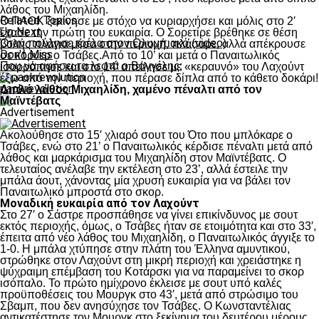
λάθος του Μιχαηλίδη.
Related Topics:
Ο ΠΑΟΚ ξεκίνησε με στόχο να κυριαρχήσει και μόλις στο 2′
Up Next
έχασε την πρώτη του ευκαιρία. Ο Σορετίρε βρέθηκε σε θέση
Όταν πούλησε τρέλα στον Ολυμπιακό (video)
βολής πλάγια μέσα στην περιοχή, πλάσαρε, αλλά απέκρουσε
Don't Miss
σε κόρνερ ο Τσάβες.Από το 10’ και μετά ο Παναιτωλικός
Που να αφήσει τα λεφτά ο Βαγγέλης;
ισορρόπησε και στο 14′ απείλησε με «κεραυνό» του Λαχούντ
έξω από την περιοχή, που πέρασε δίπλα από το κάθετο δοκάρι!
paokrevolution
Διπλό λάθος Μιχαηλίδη, χαμένο πέναλτι από τον
Μαϊντέβατς
Advertisement
Ακολούθησε στο 15′ χλιαρό σουτ του Ότο που μπλόκαρε ο
Τσάβες, ενώ στο 21’ ο Παναιτωλικός κέρδισε πέναλτι μετά από
λάθος και μαρκάρισμα του Μιχαηλίδη στον Μαϊντέβατς. Ο
τελευταίος ανέλαβε την εκτέλεση στο 23’, αλλά έστειλε την
μπάλα άουτ, χάνοντας μία χρυσή ευκαιρία για να βάλει τον
Παναιτωλικό μπροστά στο σκορ.
Μοναδική ευκαιρία από τον Λαχούντ
Στο 27′ ο Σάστρε προσπάθησε να γίνει επικίνδυνος με σουτ
εκτός περιοχής, όμως, ο Τσάβες ήταν σε ετοιμότητα και στο 33′,
έπειτα από νέο λάθος του Μιχαηλίδη, ο Παναιτωλικός άγγιξε το
1-0. Η μπάλα χτύπησε στην πλάτη του Έλληνα αμυντικού,
στρώθηκε στον Λαχούντ στη μικρή περιοχή και χρειάστηκε η
ψύχραιμη επέμβαση του Κοτάρσκι για να παραμείνει το σκορ
ισόπαλο. Το πρώτο ημίχρονο έκλεισε με σουτ υπό καλές
προϋποθέσεις του Μουργκ στο 43′, μετά από στρώσιμο του
Σβαμπ, που δεν ανησύχησε τον Τσάβες. Ο Κωνσταντέλιας
αντικατέστησε τον Μουργκ στο ξεκίνημα του δευτέρου μέρους,