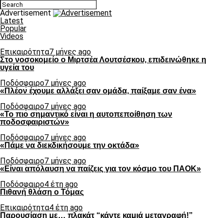
Advertisement
Latest
Popular
Videos
Επικαιρότητα
7 μήνες ago
Στο νοσοκομείο ο Μιρτσέα Λουτσέσκου, επιδεινώθηκε η
υγεία του
Ποδόσφαιρο
7 μήνες ago
«Πλέον έχουμε αλλάξει σαν ομάδα, παίξαμε σαν ένα»
Ποδόσφαιρο
7 μήνες ago
«Το πιο σημαντικό είναι η αυτοπεποίθηση των
ποδοσφαιριστών»
Ποδόσφαιρο
7 μήνες ago
«Πάμε να διεκδικήσουμε την οκτάδα»
Ποδόσφαιρο
7 μήνες ago
«Είναι απόλαυση να παίζεις για τον κόσμο του ΠΑΟΚ»
Ποδόσφαιρο
4 έτη ago
Πιθανή θλάση ο Τόμας
Επικαιρότητα
4 έτη ago
Παρουσίαση με… πλακάτ “κάντε καμιά μεταγραφή!”