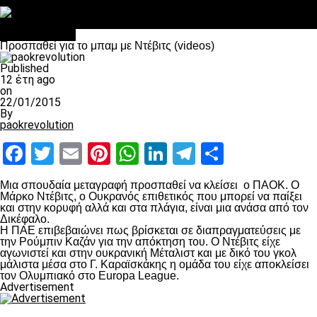
Στο OPEN τα προκριματικά, στη NOVA τα του πρωταθλήματος
Σαν σήμερα: Οταν “έφυγε” ο Λόραντ
πρωτοσέλιδο
Προσπαθεί για το μπαμ με Ντέβιτς (videos)
Published
12 έτη ago
on
22/01/2015
By
paokrevolution
Facebook
Twitter
Email
Pinterest
WhatsApp
LinkedIn
Telegram
Μοιραστ
Μια σπουδαία μεταγραφή προσπαθεί να κλείσει ο ΠΑΟΚ. Ο
Μάρκο Ντέβιτς, ο Ουκρανός επιθετικός που μπορεί να παίξει
και στην κορυφή αλλά και στα πλάγια, είναι μια ανάσα από τον
Δικέφαλο.
Η ΠΑΕ επιβεβαιώνει πως βρίσκεται σε διαπραγματεύσεις με
την Ρούμπιν Καζάν για την απόκτηση του. Ο Ντέβιτς είχε
αγωνιστεί και στην ουκρανική Μέταλιστ και με δικό του γκολ
μάλιστα μέσα στο Γ. Καραϊσκάκης η ομάδα του είχε αποκλείσει
τον Ολυμπιακό στο Europa League.
Advertisement