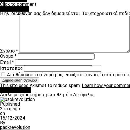
Click to comment
Leave a Reply
Η ηλ. διεύθυνση σας δεν δημοσιεύεται.
Τα υποχρεωτικά πεδί
Σχόλιο
*
Όνομα
*
Email
*
Ιστότοπος
Αποθήκευσε το όνομά μου, email, και τον ιστότοπο μου σ
This site uses Akismet to reduce spam.
Learn how your commen
πρωτοσέλιδο
Διπλό με χαρακτήρα πρωταθλητή ο Δικέφαλος
Published
2 έτη ago
on
15/12/2024
By
paokrevolution