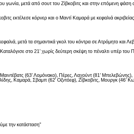
ου γωνία, μετά από σουτ του Ζίβκοβιτς και στην επόμενη φάση ο
οβιτς εκτέλεσε κόρνερ και ο Μαντί Καμαρά με κεφαλιά ακριβείας
εφαλιά, μετά τα σημαντικά γκολ του κόντρα σε Ατρόμητο και Λε
αταλόγισε στο 21’ χωρίς δεύτερη σκέψη το πέναλτι υπέρ του Π
αιντέβατς (63’ Λομόνακο), Πέρες, Λαχούντ (81’ Μπελεβώνης), Σ
ίδης, Καμαρά, Σβαμπ (62’ Οζντόεφ), Ζίβκοβιτς, Μουργκ (46’ Κων
είτε
ούμε την κατάσταση”