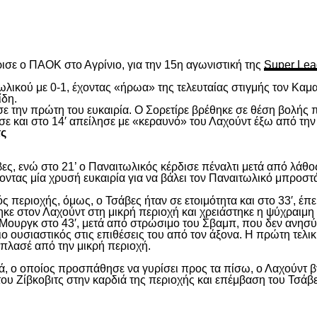
είτε
ισε ο ΠΑΟΚ στο Αγρίνιο, για την 15
η
αγωνιστική της
Super Lea
λικού με 0-1, έχοντας «ήρωα» της τελευταίας στιγμής τον Καμα
ίδη.
ασε την πρώτη του ευκαιρία. Ο Σορετίρε βρέθηκε σε θέση βολής
σε και στο 14′ απείλησε με «κεραυνό» του Λαχούντ έξω από την
τς
ς, ενώ στο 21’ ο Παναιτωλικός κέρδισε πέναλτι μετά από λάθος
νοντας μία χρυσή ευκαιρία για να βάλει τον Παναιτωλικό μπροστ
ς περιοχής, όμως, ο Τσάβες ήταν σε ετοιμότητα και στο 33′, έπε
ε στον Λαχούντ στη μικρή περιοχή και χρειάστηκε η ψύχραιμη 
Μουργκ στο 43′, μετά από στρώσιμο του Σβαμπ, που δεν ανησύ
ιο ουσιαστικός στις επιθέσεις του από τον άξονα. Η πρώτη τελι
ε πλασέ από την μικρή περιοχή.
, ο οποίος προσπάθησε να γυρίσει προς τα πίσω, ο Λαχούντ βγ
ου Ζίβκοβιτς στην καρδιά της περιοχής και επέμβαση του Τσάβ