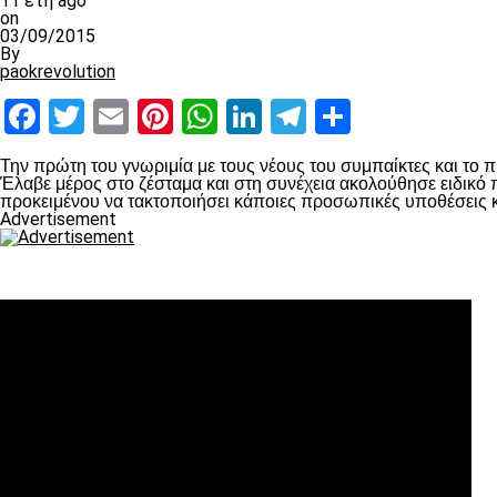
11 έτη ago
on
03/09/2015
By
paokrevolution
Facebook
Twitter
Email
Pinterest
WhatsApp
LinkedIn
Telegram
Μοιραστ
Την πρώτη του γνωριμία με τους νέους του συμπαίκτες και το 
Έλαβε μέρος στο ζέσταμα και στη συνέχεια ακολούθησε ειδικό
προκειμένου να τακτοποιήσει κάποιες προσωπικές υποθέσεις κα
Advertisement