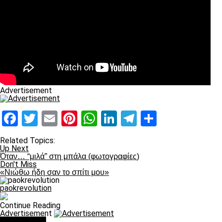
Advertisement
Facebook
Twitter
Email
Pinterest
WhatsApp
LinkedIn
Telegram
Μοιραστ
Related Topics:
Up Next
Όταν… “μιλά” στη μπάλα (φωτογραφίες)
Don't Miss
«Νιώθω ήδη σαν το σπίτι μου»
paokrevolution
Continue Reading
Advertisement
You may like