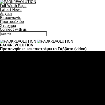
Full-Width Page
Latest News
Αρχική
Επικοινωνία
Πρωτοσέλιδο
Στοίχημα
Connect with us
PAOKREVOLUTION
Προπονήθηκε και επιστρέφει το Σάββατο (video)
Ποδόσφαιρο
«Πλέον έχουμε αλλάξει σαν ομάδα, παίξαμε σαν ένα»
«Το πιο σημαντικό είναι η αυτοπεποίθηση των ποδοσφαιριστώ
«Πάμε να διεκδικήσουμε την οκτάδα»
«Είναι απόλαυση να παίζεις για τον κόσμο του ΠΑΟΚ»
«Θα τα δώσουμε όλα κόντρα στη Λιόν για την οκτάδα»
Μπάσκετ
Αλλαγή ώρας με Σπόρτινγκ και Μπιλμπάο