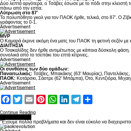
Δύο λεπτά αργότερα, ο Τσάβες έσωσε με το πόδι στην κλειστή τ
πάνω από την εστία.
Λύτρωση στο 87’
Το πολυπόθητο γκολ για τον ΠΑΟΚ ήρθε, τελικά, στο 87′. Ο Ζίβκ
γράφοντας το 0-1.
Advertisement
MVP
Ο Καμαρά έκρινε ακόμη ένα ματς του ΠΑΟΚ τη φετινή σεζόν με κ
ΔΙΑΙΤΗΣΙΑ
Ο Τσακαλίδης δεν ήρθε αντιμέτωπος με κάποια δύσκολη φάση. Κ
συνολικά από το τσεπάκι του επτά κίτρινες.
Advertisement
Οι συνθέσεις των δύο ομάδων:
Παναιτωλικός:
Τσάβες, Μπακάκης (63’ Μαυρίας), Παντελάκης, Μ
ΠΑΟΚ:
Κοτάρσκι, Σάστρε (62’ Μπάμπα), Ότο, Κεντζιόρα, Μιχαηλ
Advertisement
Facebook
Twitter
Email
Pinterest
WhatsApp
LinkedIn
Telegram
Μοιραστ
Continue Reading
πρωτοσέλιδο
“Έχουμε πολλά προβλήματα και δεν είναι εύκολο να διαχειριστ