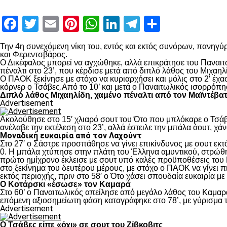
Facebook
Twitter
Email
Pinterest
WhatsApp
LinkedIn
Telegram
Μοιραστ
Την 4
η
συνεχόμενη νίκη του, εντός και εκτός συνόρων, πανηγύρ
και Φερεντσβάρος.
Ο Δικέφαλος μπορεί να αγχώθηκε, αλλά επικράτησε του Παναιτω
πέναλτι στο 23’, που κέρδισε μετά από διπλό λάθος του Μιχαηλ
Ο ΠΑΟΚ ξεκίνησε με στόχο να κυριαρχήσει και μόλις στο 2′ έχ
κόρνερ ο Τσάβες.Από το 10’ και μετά ο Παναιτωλικός ισορρόπη
Διπλό λάθος Μιχαηλίδη, χαμένο πέναλτι από τον Μαϊντέβα
Advertisement
Ακολούθησε στο 15′ χλιαρό σουτ του Ότο που μπλόκαρε ο Τσάβε
ανέλαβε την εκτέλεση στο 23’, αλλά έστειλε την μπάλα άουτ, χά
Μοναδική ευκαιρία από τον Λαχούντ
Στο 27′ ο Σάστρε προσπάθησε να γίνει επικίνδυνος με σουτ εκτό
0. Η μπάλα χτύπησε στην πλάτη του Έλληνα αμυντικού, στρώθηκ
πρώτο ημίχρονο έκλεισε με σουτ υπό καλές προϋποθέσεις του 
στο ξεκίνημα του δευτέρου μέρους, με στόχο ο ΠΑΟΚ να γίνει π
εκτός περιοχής, πριν στο 58′ ο Ότο χάσει σπουδαία ευκαιρία μ
Ο Κοτάρσκι «έσωσε» τον Καμαρά
Στο 60’ ο Παναιτωλικός απείλησε από μεγάλο λάθος του Καμαρά
επόμενη αξιοσημείωτη φάση καταγράφηκε στο 78’, με γύρισμα τ
Advertisement
Ο Τσάβες είπε «όχι» σε σουτ του Ζίβκοβιτς