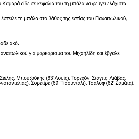
 Καμαρά είδε σε κεφαλιά του τη μπάλα να φεύγει ελάχιστα
 έστειλε τη μπάλα στο βάθος της εστίας του Παναιτωλικού,
βαδειακό.
αναιτωλικού για μαρκάρισμα του Μιχαηλίδη και έβγαλε
ιέλης, Μπουζούκης (63΄Λουίς), Τορεχόν, Στάγιτς, Λιάβας.
στσντέλιας), Σορετίρε (69’ Τισουντάλι), Τσάλοφ (62’ Σαμάτα).