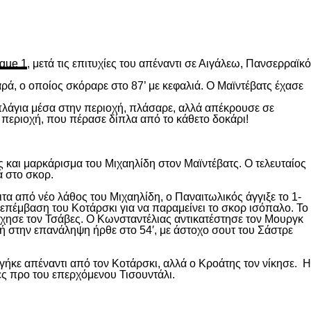
gue 1
, μετά τις επιτυχίες του απέναντι σε Αιγάλεω, Πανσερραϊκό
ρά, ο οποίος σκόραρε στο 87’ με κεφαλιά. Ο Μαϊντέβατς έχασε
 πλάγια μέσα στην περιοχή, πλάσαρε, αλλά απέκρουσε σε
 περιοχή, που πέρασε δίπλα από το κάθετο δοκάρι!
 και μαρκάρισμα του Μιχαηλίδη στον Μαϊντέβατς. Ο τελευταίος
ά στο σκορ.
ιτα από νέο λάθος του Μιχαηλίδη, ο Παναιτωλικός άγγιξε το 1-
επέμβαση του Κοτάρσκι για να παραμείνει το σκορ ισόπαλο. Το
χησε τον Τσάβες. Ο Κωνσταντέλιας αντικατέστησε τον Μουργκ
κή στην επανάληψη ήρθε στο 54′, με άστοχο σουτ του Σάστρε
ήκε απέναντι από τον Κοτάρσκι, αλλά ο Κροάτης τον νίκησε. Η
ες προ του επερχόμενου Τισουντάλι.