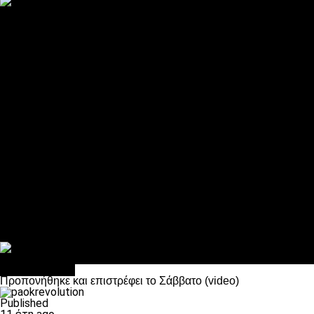
ΠΑΟΚ και τηλεοπτικά: αποκλειστικά απόφαση Σαββίδη
Αντίπαλοι
Νέα προβλήματα στην Μπέτις πριν την Τούμπα
Επίσημο «stop» στους φίλους του ΠΑΟΚ στο Αγρίνιο
Η Λιόν «σφυροκόπησε» τη Μονακό και πλησιάζει στο Champio
ΠΑΟΚ: Τι έκαναν οι αντίπαλοί του στο Europa League
Η Ριέκα διέκοψε την εγγραφή μελών ενόψει… ΠΑΟΚ
Διάφορα
Πέθανε ο μπαμπάς του Γιαννάκη, Λουκάς Μήλιος
ΣΦ ΠΑΟΚ Θύρα 4: Ανακοίνωσε οδική εκδρομή για τον αγώνα με
Κανείς δεν ξέχασε τα έξι αετόπουλα
Στο OPEN τα προκριματικά, στη NOVA τα του πρωταθλήματος
Σαν σήμερα: Οταν “έφυγε” ο Λόραντ
πρωτοσέλιδο
Προπονήθηκε και επιστρέφει το Σάββατο (video)
Published