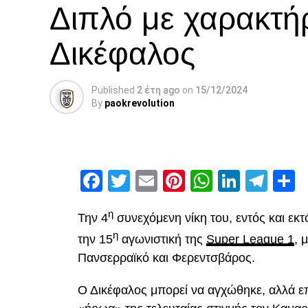
Διπλό με χαρακτή
Δικέφαλος
Published
2 έτη ago
on
15/12/2024
By
paokrevolution
Facebook
Twitter
Email
Pinterest
WhatsAp
Linked
Tel
Μ
η
Την 4
συνεχόμενη νίκη του, εντός και εκ
η
την 15
αγωνιστική της
Super League 1
, 
Πανσερραϊκό και Φερεντσβάρος.
Ο Δικέφαλος μπορεί να αγχώθηκε, αλλά επ