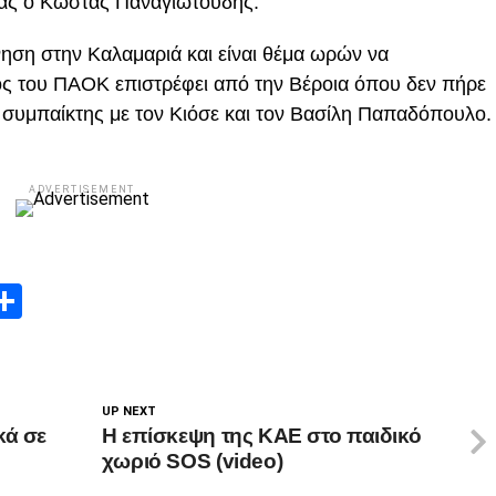
άς ο Κώστας Παναγιωτούδης.
ηση στην Καλαμαριά και είναι θέμα ωρών να
ος του ΠΑΟΚ επιστρέφει από την Βέροια όπου δεν πήρε
ι συμπαίκτης με τον Κιόσε και τον Βασίλη Παπαδόπουλο.
ADVERTISEMENT
App
edIn
elegram
Μοιραστείτε
UP NEXT
κά σε
H επίσκεψη της ΚΑΕ στο παιδικό
χωριό SOS (video)