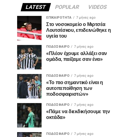
LATEST
POPULAR
VIDEOS
ΕΠΙΚΑΙΡΌΤΗΤΑ
7 μήνες ago
Στο νοσοκομείο ο Μιρτσέα
Λουτσέσκου, επιδεινώθηκε η
υγεία του
ΠΟΔΌΣΦΑΙΡΟ
7 μήνες ago
«Πλέον έχουμε αλλάξει σαν
ομάδα, παίξαμε σαν ένα»
ΠΟΔΌΣΦΑΙΡΟ
7 μήνες ago
«Το πιο σημαντικό είναι η
αυτοπεποίθηση των
ποδοσφαιριστών»
ΠΟΔΌΣΦΑΙΡΟ
7 μήνες ago
«Πάμε να διεκδικήσουμε την
οκτάδα»
ΠΟΔΌΣΦΑΙΡΟ
7 μήνες ago