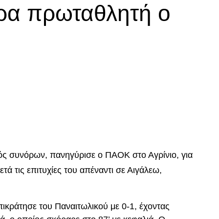
ρα πρωταθλητή ο
p
In
egram
οιραστείτε
τός συνόρων, πανηγύρισε ο ΠΑΟΚ στο Αγρίνιο, για
μετά τις επιτυχίες του απέναντι σε Αιγάλεω,
ικράτησε του Παναιτωλικού με 0-1, έχοντας