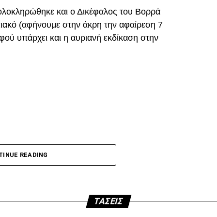
ολοκληρώθηκε και ο Δικέφαλος του Βορρά
ιακό (αφήνουμε στην άκρη την αφαίρεση 7
ού υπάρχει και η αυριανή εκδίκαση στην
DVERTISEMENT
p
In
egram
οιραστείτε
 τη φετινή σεζόν με κεφαλιά, μετά τα σημαντικά
ακό.
TINUE READING
άποια δύσκολη φάση. Καταλόγισε στο 21’ χωρίς
τωλικού για μαρκάρισμα του Μιχαηλίδη και έβγαλε
.
ΤΆΣΕΙΣ