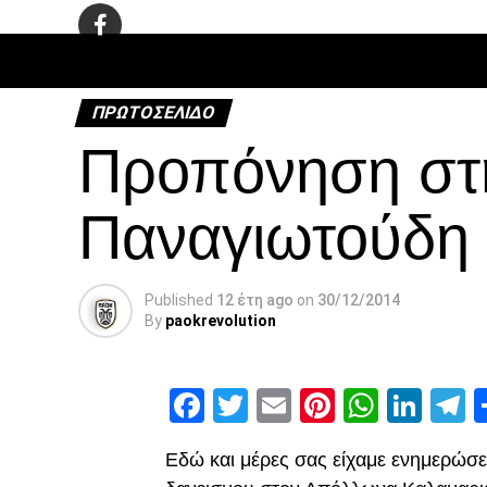
ΠΟΔΌΣΦΑ
ΠΡΩΤΟΣΈΛΙΔΟ
Προπόνηση στη
Παναγιωτούδη
Published
12 έτη ago
on
30/12/2014
By
paokrevolution
Facebook
Twitter
Email
Pinterest
Whats
Link
T
Εδώ και μέρες σας είχαμε ενημερώσει