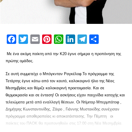
Facebook
Twitter
Email
Pinterest
WhatsApp
LinkedIn
Telegram
Μοιρασ
Με ένα ακόμη παίκτη από την Κ20 έγινε σήμερα η προπόνηση της
πρώτης ομάδας.
Σε αυτή συμμετείχε ο Μπόγκνταν Ραγκέλοφ.Το πρόγραμμα της
Τετάρτης έγινε κάτω από τον καυτό, καλοκαιρινό ήλιο της Νέας
Μεσημβρίας και θύμιζε καλοκαιρινή προετοιμασία. Και σε
θερμοκρασία και σε ένταση! Οι ασκήσεις είχαν παιχνίδια κατοχής και
τελειώματα μετά από εναλλαγή θέσεων. Οι Ντίμιταρ Μπερμπάτοφ ,
Δημήτρης Κωνσταντινίδης, Ζάιρο , Γιάννης Μυστακίδης συνέχισαν
πρόγραμμα αποθεραπείας κι αποκατάστασης. Την Πέμπτη οι
παίκτες του ΠΑΟΚ θα προπονηθούν στις 17:00 στη Νέα Μεσημβρία.