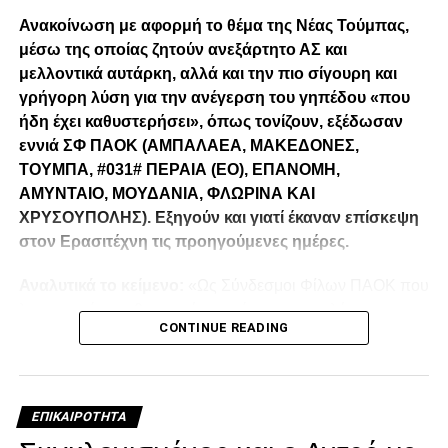
Ανακοίνωση με αφορμή το θέμα της Νέας Τούμπας,
μέσω της οποίας ζητούν ανεξάρτητο ΑΣ και
μελλοντικά αυτάρκη, αλλά και την πιο σίγουρη και
γρήγορη λύση για την ανέγερση του γηπέδου «που
ήδη έχει καθυστερήσει», όπως τονίζουν, εξέδωσαν
εννιά ΣΦ ΠΑΟΚ (ΑΜΠΑΛΑΕΑ, ΜΑΚΕΔΟΝΕΣ,
ΤΟΥΜΠΑ, #031# ΠΕΡΑΙΑ (ΕΟ), ΕΠΑΝΟΜΗ,
ΑΜΥΝΤΑΙΟ, ΜΟΥΔΑΝΙΑ, ΦΛΩΡΙΝΑ ΚΑΙ
ΧΡΥΣΟΥΠΟΛΗΣ). Εξηγούν και γιατί έκαναν επίσκεψη
στον Ερασιτέχνη τις προηγούμενες ημέρες.
Αναλυτικά το κείμενο:
«Ως Σύνδεσμοι Φίλων ΠΑΟΚ που
λειτουργούμε καθημερινά με γνώμωνα το καλό του
CONTINUE READING
Δικεφάλου και μόνο, αισθανόμαστε την ανάγκη να
τοποθετηθούμε (ελπίζουμε για τελευταία φορά) καθώς εν
όψη των 100 ετών τα διοικητικά εσωπροβλήματα του
οργανισμού δεν φαίνεται να καταλαγιάζουν (κάθε άλλο
ΕΠΙΚΑΙΡΌΤΗΤΑ
μάλλον) παρά τις επανειλημμένες προσπάθειες μας να