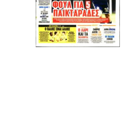
ADVERTISEMENT
ΑΜΠΑΛΑΕΑ, ΜΑΚΕΔΟΝΕΣ, ΤΟΥΜΠΑ, #031#
ΠΕΡΑΙΑ (ΕΟ) , ΕΠΑΝΟΜΗ
ΑΜΥΝΤΑΙΟ, ΜΟΥΔΑΝΙΑ, ΦΛΩΡΙΝΑ,
ΧΡΥΣΟΥΠΟΛΗ».
ADVERTISEMENT
Facebook
Twitter
Email
Pinterest
WhatsApp
LinkedIn
Telegram
Μοιρασ