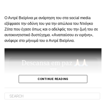
Πρώτον, όσον αφορά το περιεχόμενο της επίσκεψης μας
και δεύτερον για την συνολική μας στάση και εμπλοκή στα
διοικητικά ζητήματα που αφορούν την επόμενη μέρα του
Ο Αντρέ Βιεϊρίνια με ανάρτηση του στα social media
ΠΑΟΚ.
εξέφρασε την οδύνη του για την απώλεια του Ντιόγκο
Ζότα που έχασε όπως και ο αδελφός του την ζωή του σε
Ο λόγος της επίσκεψης… απλός, “Κύριοι, με την δικιά μας
αυτοκινητιστικό δυστύχημα. «Αναπαύσου εν ειρήνη»,
στήριξη παραμείνατε 15μελες μετά την παραίτηση
ανέφερε στο μήνυμά του ο Αντρέ Βιεϊρίνια.
Κατσαρή και δεν ακολουθήσατε όλοι τον ίδιο δρόμο.”
Για εμάς δεν έχει αλλάξει κάτι, οι λόγοι της στήριξης μας
από την αρχή μέχρι σήμερα παραμένουν ίδιοι.
1. Ανεξάρτητος ΑΣ και μελλοντικά αυτάρκης,
CONTINUE READING
ADVERTISEMENT