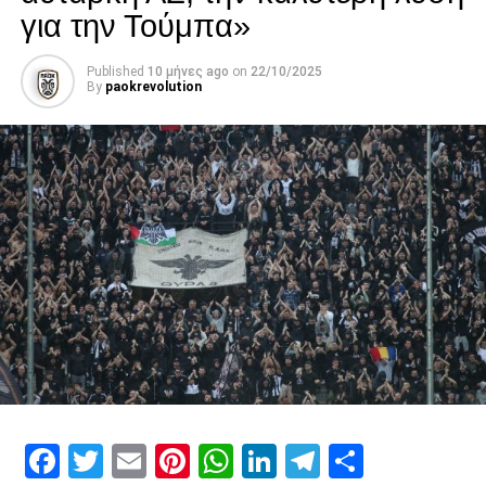
για την Τούμπα»
Published
10 μήνες ago
on
22/10/2025
By
paokrevolution
Facebook
Twitter
Email
Pinterest
WhatsApp
LinkedIn
Telegram
Μοιρασ