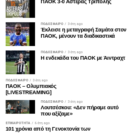
ΠΑΟΚ 3-0 Αστέρας Τρίπολης
ΠΟΔΌΣΦΑΙΡΟ
3 έτη ago
Έκλεισε η μεταγραφή Σαμάτα στον
ΠΑΟΚ, μένουν τα διαδικαστικά
ΠΟΔΌΣΦΑΙΡΟ
3 έτη ago
Η ενδεκάδα του ΠΑΟΚ με Άιντραχτ
ΠΟΔΌΣΦΑΙΡΟ
3 έτη ago
ΠΑΟΚ – Ολυμπιακός
[LIVESTREAMING]
ΠΟΔΌΣΦΑΙΡΟ
3 έτη ago
Λουτσέσκου: «Δεν πήραμε αυτό
που αξίζαμε»
ΕΠΙΚΑΙΡΌΤΗΤΑ
6 έτη ago
101 χρόνια από τη Γενοκτονία των