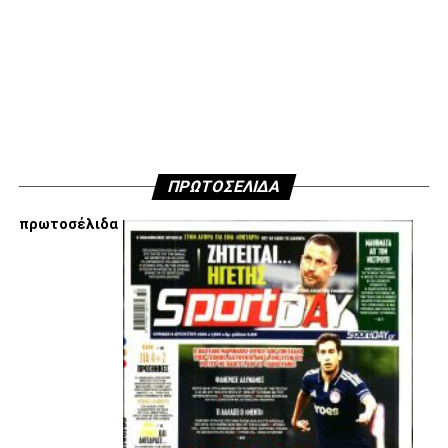
κινήσεις τους, συναντήσεις τους και τοποθετήσεις τους
είναι αυτές που τους θέτουν εκτός κάδρου για εμάς
είμαστε πάντα διαθέσιμοι…
Υγ4
ADVERTISEMENT
ΠΡΩΤΟΣΕΛΙΔΑ
πρωτοσέλιδα
Εμείς είμαστε μόνο Π.Α.Ο.Κ.
Μόνο τα 4 γράμματα έχουν σημασία για εμάς και
ΚΑΝΕΝΑΣ δεν είναι πάνω απο αυτά τα ιερά γράμματα.
Μετά τιμής,
ΣΦ ΠΑΟΚ