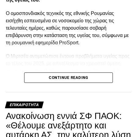
Ο ομοσπονδιακός τεχνικός της εθνικής Ρουμανίας
εισήχθη εσπευσμένα σε νοσοκομείο της χώρας τις
τελευταίες ημέρες, καθώς παρουσίασε σοβαρή
επιβάρυνση στην κατάσταση της υγείας του, σύμφωνα με
τη ρουμανική εφημερίδα ProSport.
Ο Μιρτσέα αντιμετώπισε έντονα προβλήματα υγείας προς
το τέλος του 2025, με αποτέλεσμα να χρειαστεί άμεση
ιατρική φροντίδα. Ο 80χρονος ταλαιπωρήθηκε από έντονο
CONTINUE READING
κρυολόγημα, το οποίο επηρέασε αρνητικά την ήδη
επιβαρυμένη καρδιακή του λειτουργία, και κρίθηκε
αναγκαία να νοσηλευτεί. Οι πληροφορίες αναφέρουν ότι η
κατάστασή του επιδεινώθηκε κατά τη διάρκεια της
ΕΠΙΚΑΙΡΌΤΗΤΑ
νοσηλείας του.
Ανακοίνωση εννιά ΣΦ ΠΑΟΚ:
Facebook
Twitter
Email
Pinterest
WhatsApp
LinkedIn
Telegram
Μοιρασ
«Θέλουμε ανεξάρτητο και
αυτάρκη ΑΣ, την καλύτερη λύση