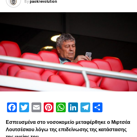
By
paokrevolution
Facebook
Twitter
Email
Pinterest
WhatsApp
LinkedIn
Telegram
Μοιρασ
Εσπευσμένα στο νοσοκομείο μεταφέρθηκε ο Μιρτσέα
Λουτσέσκου λόγω της επιδείνωσης της κατάστασης
της υγείας του.