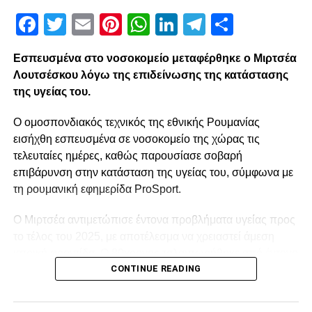
Facebook
Twitter
Email
Pinterest
WhatsApp
LinkedIn
Telegram
Μοιρασ
Εσπευσμένα στο νοσοκομείο μεταφέρθηκε ο Μιρτσέα
Λουτσέσκου λόγω της επιδείνωσης της κατάστασης
της υγείας του.
Ο ομοσπονδιακός τεχνικός της εθνικής Ρουμανίας
εισήχθη εσπευσμένα σε νοσοκομείο της χώρας τις
τελευταίες ημέρες, καθώς παρουσίασε σοβαρή
επιβάρυνση στην κατάσταση της υγείας του, σύμφωνα με
τη ρουμανική εφημερίδα ProSport.
Ο Μιρτσέα αντιμετώπισε έντονα προβλήματα υγείας προς
το τέλος του 2025, με αποτέλεσμα να χρειαστεί άμεση
ιατρική φροντίδα. Ο 80χρονος ταλαιπωρήθηκε από έντονο
CONTINUE READING
κρυολόγημα, το οποίο επηρέασε αρνητικά την ήδη
επιβαρυμένη καρδιακή του λειτουργία, και κρίθηκε
αναγκαία να νοσηλευτεί. Οι πληροφορίες αναφέρουν ότι η