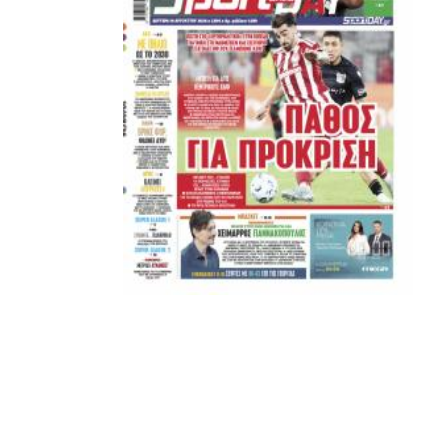
ΚΑΝΕΝΑΣ δεν είναι πάνω απο αυτά τα ιερά γράμματα.
Μετά τιμής,
ΣΦ ΠΑΟΚ
ADVERTISEMENT
ΑΜΠΑΛΑΕΑ, ΜΑΚΕΔΟΝΕΣ, ΤΟΥΜΠΑ, #031#
ΠΕΡΑΙΑ (ΕΟ) , ΕΠΑΝΟΜΗ
ΑΜΥΝΤΑΙΟ, ΜΟΥΔΑΝΙΑ, ΦΛΩΡΙΝΑ,
ΧΡΥΣΟΥΠΟΛΗ».