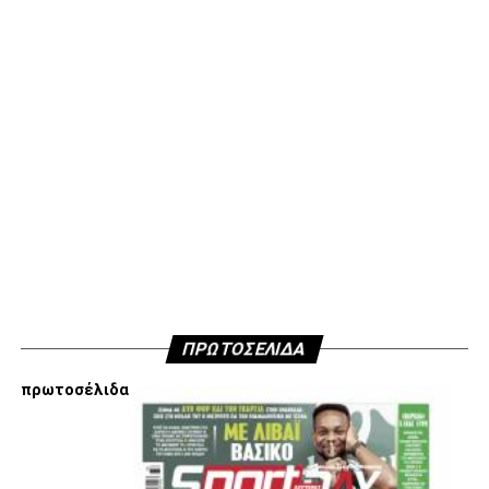
διαλέγουμε εξ αρχής να ακολουθήσουμε αποφασίσαμε να
μην ανακοινώσουμε δημόσια τους λόγους που είμαστε
κάθετα απέναντι στην εμπλοκή Τσαλόπουλου-
Χατζόπουλου στην επόμενη μέρα του ΑΣ ΠΑΟΚ, αλλά
όσοι ενδιαφέρονται να ακούσουν ποιες συγκεκριμένες
κινήσεις τους, συναντήσεις τους και τοποθετήσεις τους
είναι αυτές που τους θέτουν εκτός κάδρου για εμάς
είμαστε πάντα διαθέσιμοι…
Υγ4
ADVERTISEMENT
ΠΡΩΤΟΣΕΛΙΔΑ
πρωτοσέλιδα
Εμείς είμαστε μόνο Π.Α.Ο.Κ.
Μόνο τα 4 γράμματα έχουν σημασία για εμάς και