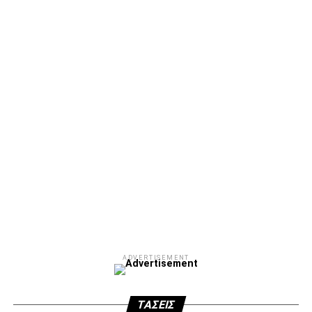
ADVERTISEMENT
Facebook
Twitter
Email
Pinterest
WhatsApp
LinkedIn
Telegram
Μοιρασ
ADVERTISEMENT
ΤΆΣΕΙΣ