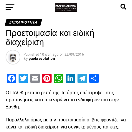
ΕΠΙΚΑΙΡΌΤΗΤΑ
Προετοιμασία και ειδική
διαχείριση
Published
10 έτη ago
on
22/09/2016
By
paokrevolution
Facebook
Twitter
Email
Pinterest
WhatsApp
LinkedIn
Telegram
Μοιρασ
Ο ΠΑΟΚ μετά το ρεπό της Τετάρτης επέστρεψε στις
προπονήσεις και επικεντρώνει το ενδιαφέρον του στην
Ξάνθη.
Παράλληλα όμως με την προετοιμασία ο Ιβιτς φροντίζει να
κάνει και ειδική διαχείριση για συγκεκριμένους παίκτες.