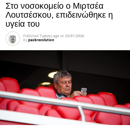
Στο νοσοκομείο ο Μιρτσέα
Λουτσέσκου, επιδεινώθηκε η
paokrevolution
υγεία του
Published
7 μήνες ago
on
23/01/2026
By
paokrevolution