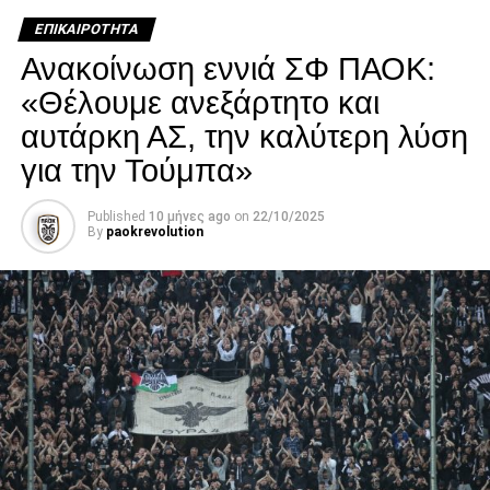
κατάστασή του επιδεινώθηκε κατά τη διάρκεια της
ΕΠΙΚΑΙΡΌΤΗΤΑ
νοσηλείας του.
Ανακοίνωση εννιά ΣΦ ΠΑΟΚ:
Facebook
Twitter
Email
Pinterest
WhatsApp
LinkedIn
Telegram
Μοιρασ
«Θέλουμε ανεξάρτητο και
αυτάρκη ΑΣ, την καλύτερη λύση
για την Τούμπα»
Published
10 μήνες ago
on
22/10/2025
By
paokrevolution