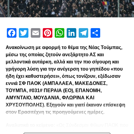
Facebook
Twitter
Email
Pinterest
WhatsApp
LinkedIn
Telegram
Μοιρασ
Ανακοίνωση με αφορμή το θέμα της Νέας Τούμπας,
μέσω της οποίας ζητούν ανεξάρτητο ΑΣ και
μελλοντικά αυτάρκη, αλλά και την πιο σίγουρη και
γρήγορη λύση για την ανέγερση του γηπέδου «που
ήδη έχει καθυστερήσει», όπως τονίζουν, εξέδωσαν
εννιά ΣΦ ΠΑΟΚ (ΑΜΠΑΛΑΕΑ, ΜΑΚΕΔΟΝΕΣ,
ΤΟΥΜΠΑ, #031# ΠΕΡΑΙΑ (ΕΟ), ΕΠΑΝΟΜΗ,
ΑΜΥΝΤΑΙΟ, ΜΟΥΔΑΝΙΑ, ΦΛΩΡΙΝΑ ΚΑΙ
ΧΡΥΣΟΥΠΟΛΗΣ). Εξηγούν και γιατί έκαναν επίσκεψη
στον Ερασιτέχνη τις προηγούμενες ημέρες.
Αναλυτικά το κείμενο:
«Ως Σύνδεσμοι Φίλων ΠΑΟΚ που
λειτουργούμε καθημερινά με γνώμωνα το καλό του