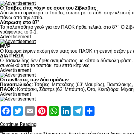
Ο Τσάβες είπε «όχι» σε σουτ του Ζίβκοβιτς
Δύο λεπτά αργότερα, ο Τσάβες έσωσε με το πόδι στην κλειστή τ
πάνω από την εστία.
Λύτρωση στο 87’
Το πολυπόθητο γκολ για τον ΠΑΟΚ ήρθε, τελικά, στο 87′. Ο Ζίβκ
γράφοντας το 0-1.
Advertisement
MVP
Ο Καμαρά έκρινε ακόμη ένα ματς του ΠΑΟΚ τη φετινή σεζόν με κ
ΔΙΑΙΤΗΣΙΑ
Ο Τσακαλίδης δεν ήρθε αντιμέτωπος με κάποια δύσκολη φάση. Κ
συνολικά από το τσεπάκι του επτά κίτρινες.
Advertisement
Οι συνθέσεις των δύο ομάδων:
Παναιτωλικός:
Τσάβες, Μπακάκης (63’ Μαυρίας), Παντελάκης, Μ
ΠΑΟΚ:
Κοτάρσκι, Σάστρε (62’ Μπάμπα), Ότο, Κεντζιόρα, Μιχαηλ
Advertisement
Facebook
Twitter
Email
Pinterest
WhatsApp
LinkedIn
Telegram
Μοιραστ
Continue Reading
πρωτοσέλιδο
“Έχουμε πολλά προβλήματα και δεν είναι εύκολο να διαχειριστ