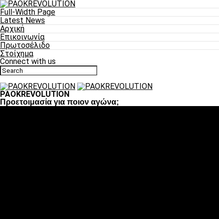
Full-Width Page
Latest News
Αρχική
Επικοινωνία
Πρωτοσέλιδο
Στοίχημα
Connect with us
PAOKREVOLUTION
Προετοιμασία για ποιον αγώνα;
Ποδόσφαιρο
«Πλέον έχουμε αλλάξει σαν ομάδα, παίξαμε σαν ένα»
«Το πιο σημαντικό είναι η αυτοπεποίθηση των ποδοσφαιριστώ
«Πάμε να διεκδικήσουμε την οκτάδα»
«Είναι απόλαυση να παίζεις για τον κόσμο του ΠΑΟΚ»
«Θα τα δώσουμε όλα κόντρα στη Λιόν για την οκτάδα»
Μπάσκετ
Αλλαγή ώρας με Σπόρτινγκ και Μπιλμπάο