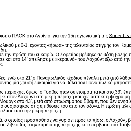
είτε
ισε ο ΠΑΟΚ στο Αγρίνιο, για την 15
η
αγωνιστική της
Super Lea
λικού με 0-1, έχοντας «ήρωα» της τελευταίας στιγμής τον Καμα
ίδη.
ασε την πρώτη του ευκαιρία. Ο Σορετίρε βρέθηκε σε θέση βολής
σε και στο 14′ απείλησε με «κεραυνό» του Λαχούντ έξω από την
τς
ς, ενώ στο 21’ ο Παναιτωλικός κέρδισε πέναλτι μετά από λάθος
νοντας μία χρυσή ευκαιρία για να βάλει τον Παναιτωλικό μπροστ
ς περιοχής, όμως, ο Τσάβες ήταν σε ετοιμότητα και στο 33′, έπε
ε στον Λαχούντ στη μικρή περιοχή και χρειάστηκε η ψύχραιμη 
Μουργκ στο 43′, μετά από στρώσιμο του Σβαμπ, που δεν ανησύ
ιο ουσιαστικός στις επιθέσεις του από τον άξονα. Η πρώτη τελι
ε πλασέ από την μικρή περιοχή.
, ο οποίος προσπάθησε να γυρίσει προς τα πίσω, ο Λαχούντ βγ
ου Ζίβκοβιτς στην καρδιά της περιοχής και επέμβαση του Τσάβ