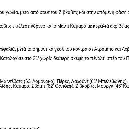
ου γωνία, μετά από σουτ του Ζίβκοβιτς και στην επόμενη φάση ο
οβιτς εκτέλεσε κόρνερ και ο Μαντί Καμαρά με κεφαλιά ακριβείας
εφαλιά, μετά τα σημαντικά γκολ του κόντρα σε Ατρόμητο και Λε
αταλόγισε στο 21’ χωρίς δεύτερη σκέψη το πέναλτι υπέρ του Π
αιντέβατς (63’ Λομόνακο), Πέρες, Λαχούντ (81’ Μπελεβώνης), Σ
ίδης, Καμαρά, Σβαμπ (62’ Οζντόεφ), Ζίβκοβιτς, Μουργκ (46’ Κων
είτε
ούμε την κατάσταση”