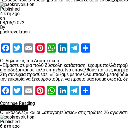
Published
4 έτη ago
on
08/05/2022
By
paokrevolution
Facebook
Twitter
Email
Pinterest
WhatsApp
LinkedIn
Telegram
Μοιραστ
Οι δηλώσεις του Λουτσέσκου:
«Είμαστε σε μία πολύ δύσκολη κατάσταση, έχουμε πολλά προβλή
αισιόδοξοι και σε καλό επίπεδο. Να επανέλθουν παίκτες και μ
Στη συνέχεια πρόσθεσε: «Παίξαμε με τον Ολυμπιακό μεσοβδόμαδα
την ευκαιρία να ξεκουραστούμε, να προετοιμαστούμε σωστά, δε
Facebook
Twitter
Email
Pinterest
WhatsApp
LinkedIn
Telegram
Μοιραστ
Continue Reading
Ποδόσφαιρο
Οι «κολώνες» και οι «απογοητεύσεις» στις πρώτες 26 αγωνιστι
Published
6 έτη ago