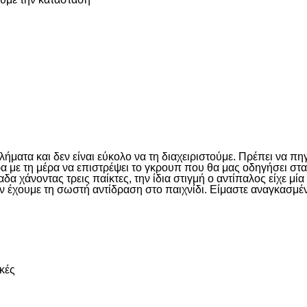
είτε
ματα και δεν είναι εύκολο να τη διαχειριστούμε. Πρέπει να πη
έρα με τη μέρα να επιστρέψει το γκρουπ που θα μας οδηγήσει σ
 χάνοντας τρεις παίκτες, την ίδια στιγμή ο αντίπαλος είχε μί
ν έχουμε τη σωστή αντίδραση στο παιχνίδι. Είμαστε αναγκασμέν
είτε
κές