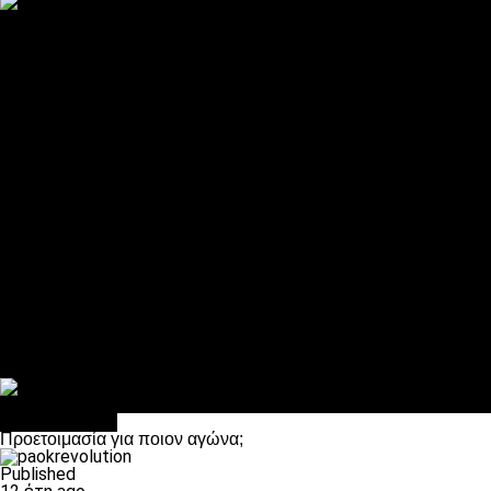
ΠΑΟΚ και τηλεοπτικά: αποκλειστικά απόφαση Σαββίδη
Αντίπαλοι
Νέα προβλήματα στην Μπέτις πριν την Τούμπα
Επίσημο «stop» στους φίλους του ΠΑΟΚ στο Αγρίνιο
Η Λιόν «σφυροκόπησε» τη Μονακό και πλησιάζει στο Champio
ΠΑΟΚ: Τι έκαναν οι αντίπαλοί του στο Europa League
Η Ριέκα διέκοψε την εγγραφή μελών ενόψει… ΠΑΟΚ
Διάφορα
Πέθανε ο μπαμπάς του Γιαννάκη, Λουκάς Μήλιος
ΣΦ ΠΑΟΚ Θύρα 4: Ανακοίνωσε οδική εκδρομή για τον αγώνα με
Κανείς δεν ξέχασε τα έξι αετόπουλα
Στο OPEN τα προκριματικά, στη NOVA τα του πρωταθλήματος
Σαν σήμερα: Οταν “έφυγε” ο Λόραντ
πρωτοσέλιδο
Προετοιμασία για ποιον αγώνα;
Published