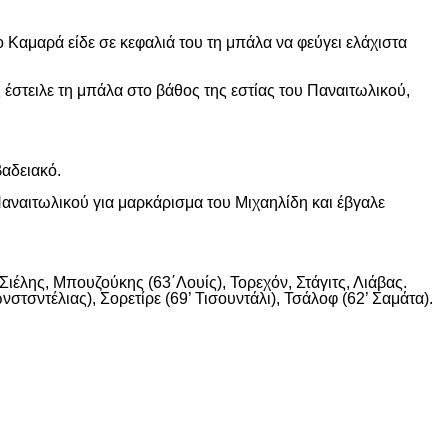
 Καμαρά είδε σε κεφαλιά του τη μπάλα να φεύγει ελάχιστα
 έστειλε τη μπάλα στο βάθος της εστίας του Παναιτωλικού,
βαδειακό.
αναιτωλικού για μαρκάρισμα του Μιχαηλίδη και έβγαλε
ιέλης, Μπουζούκης (63΄Λουίς), Τορεχόν, Στάγιτς, Λιάβας.
στσντέλιας), Σορετίρε (69’ Τισουντάλι), Τσάλοφ (62’ Σαμάτα).