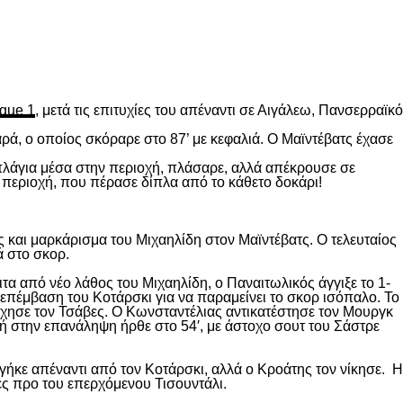
gue 1
, μετά τις επιτυχίες του απέναντι σε Αιγάλεω, Πανσερραϊκό
ρά, ο οποίος σκόραρε στο 87’ με κεφαλιά. Ο Μαϊντέβατς έχασε
 πλάγια μέσα στην περιοχή, πλάσαρε, αλλά απέκρουσε σε
 περιοχή, που πέρασε δίπλα από το κάθετο δοκάρι!
 και μαρκάρισμα του Μιχαηλίδη στον Μαϊντέβατς. Ο τελευταίος
ά στο σκορ.
ιτα από νέο λάθος του Μιχαηλίδη, ο Παναιτωλικός άγγιξε το 1-
επέμβαση του Κοτάρσκι για να παραμείνει το σκορ ισόπαλο. Το
χησε τον Τσάβες. Ο Κωνσταντέλιας αντικατέστησε τον Μουργκ
κή στην επανάληψη ήρθε στο 54′, με άστοχο σουτ του Σάστρε
ήκε απέναντι από τον Κοτάρσκι, αλλά ο Κροάτης τον νίκησε. Η
ες προ του επερχόμενου Τισουντάλι.