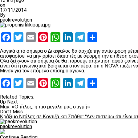
12 έτη ago
on
17/11/2014
By
paokrevolution
Facebook
Twitter
Email
Pinterest
WhatsApp
LinkedIn
Telegram
Μοιραστ
Λογικά από σήμερα ο Δικέφαλος θα άρχιζε την αντίστροφη μέτρ
αποφασίσει να μην ορίσει διαιτητές με αφορμή την επίθεση στο
Όλα δείχνουν ότι σήμερα δε θα πάρουμε απάντηση αφού φαίνετ
είναι ότι η αγωνιστική βρίσκεται στον αέρα, ότι η NOVA πιέζει 
Μινσκ για τον επόμενο επίσημο αγώνα.
Facebook
Twitter
Email
Pinterest
WhatsApp
LinkedIn
Telegram
Μοιραστ
Related Topics:
Up Next
Μακ: «Ο τίτλος, η πιο μεγάλη μας στιγμή»
Don't Miss
Κράξιμο Ντάλας σε Κοντιζά και Σπάθα: “Δεν πιστεύω ότι είναι 
paokrevolution
Continue Reading