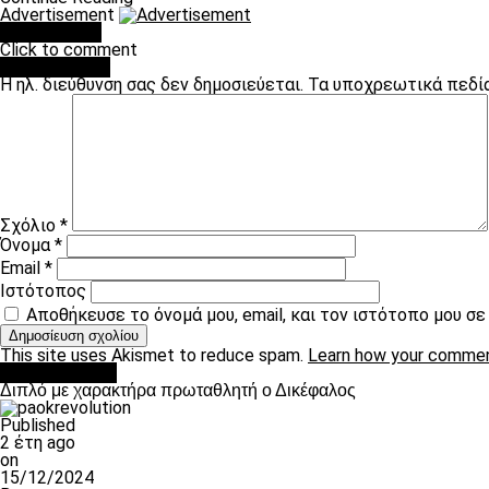
Advertisement
You may like
Click to comment
Leave a Reply
Η ηλ. διεύθυνση σας δεν δημοσιεύεται.
Τα υποχρεωτικά πεδί
Σχόλιο
*
Όνομα
*
Email
*
Ιστότοπος
Αποθήκευσε το όνομά μου, email, και τον ιστότοπο μου σ
This site uses Akismet to reduce spam.
Learn how your commen
πρωτοσέλιδο
Διπλό με χαρακτήρα πρωταθλητή ο Δικέφαλος
Published
2 έτη ago
on
15/12/2024