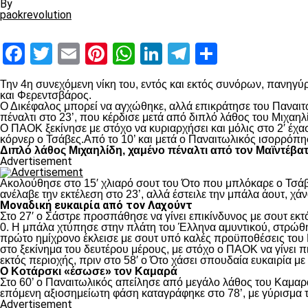
By
paokrevolution
Facebook
Twitter
Email
Pinterest
WhatsApp
LinkedIn
Telegram
Μοιραστ
Την 4
η
συνεχόμενη νίκη του, εντός και εκτός συνόρων, πανηγύρ
και Φερεντσβάρος.
Ο Δικέφαλος μπορεί να αγχώθηκε, αλλά επικράτησε του Παναιτω
πέναλτι στο 23’, που κέρδισε μετά από διπλό λάθος του Μιχαηλ
Ο ΠΑΟΚ ξεκίνησε με στόχο να κυριαρχήσει και μόλις στο 2′ έχ
κόρνερ ο Τσάβες.Από το 10’ και μετά ο Παναιτωλικός ισορρόπη
Διπλό λάθος Μιχαηλίδη, χαμένο πέναλτι από τον Μαϊντέβα
Advertisement
Ακολούθησε στο 15′ χλιαρό σουτ του Ότο που μπλόκαρε ο Τσάβε
ανέλαβε την εκτέλεση στο 23’, αλλά έστειλε την μπάλα άουτ, χά
Μοναδική ευκαιρία από τον Λαχούντ
Στο 27′ ο Σάστρε προσπάθησε να γίνει επικίνδυνος με σουτ εκτό
0. Η μπάλα χτύπησε στην πλάτη του Έλληνα αμυντικού, στρώθηκ
πρώτο ημίχρονο έκλεισε με σουτ υπό καλές προϋποθέσεις του 
στο ξεκίνημα του δευτέρου μέρους, με στόχο ο ΠΑΟΚ να γίνει π
εκτός περιοχής, πριν στο 58′ ο Ότο χάσει σπουδαία ευκαιρία μ
Ο Κοτάρσκι «έσωσε» τον Καμαρά
Στο 60’ ο Παναιτωλικός απείλησε από μεγάλο λάθος του Καμαρά
επόμενη αξιοσημείωτη φάση καταγράφηκε στο 78’, με γύρισμα τ
Advertisement