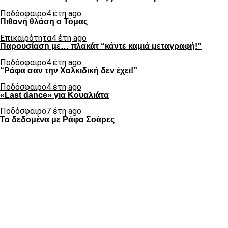
Ποδόσφαιρο
4 έτη ago
Πιθανή θλάση ο Τόμας
Επικαιρότητα
4 έτη ago
Παρουσίαση με… πλακάτ “κάντε καμιά μεταγραφή!”
Ποδόσφαιρο
4 έτη ago
“Ράφα σαν την Χαλκιδική δεν έχει!”
Ποδόσφαιρο
4 έτη ago
«Last dance» για Κουαλιάτα
Ποδόσφαιρο
7 έτη ago
Τα δεδομένα με Ράφα Σοάρες