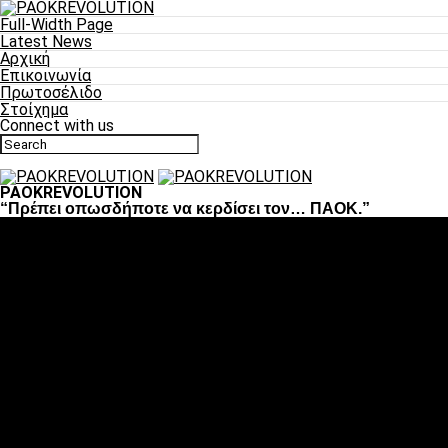
Full-Width Page
Latest News
Αρχική
Επικοινωνία
Πρωτοσέλιδο
Στοίχημα
Connect with us
PAOKREVOLUTION
“Πρέπει οπωσδήποτε να κερδίσει τον… ΠΑΟΚ.”
Ποδόσφαιρο
«Πλέον έχουμε αλλάξει σαν ομάδα, παίξαμε σαν ένα»
«Το πιο σημαντικό είναι η αυτοπεποίθηση των
ποδοσφαιριστών»
«Πάμε να διεκδικήσουμε την οκτάδα»
«Είναι απόλαυση να παίζεις για τον κόσμο του ΠΑΟΚ»
«Θα τα δώσουμε όλα κόντρα στη Λιόν για την οκτάδα»
Μπάσκετ