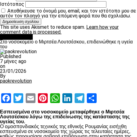
Ιστότοπος
Αποθήκευσε το όνομά μου, email, και τον ιστότοπο μου σε
αυτόν τον πλοηγό για την επόμενη φορά που θα σχολιάσω.
This site uses Akismet to reduce spam.
Learn how your
comment data is processed.
Επικαιρότητα
Στο νοσοκομείο ο Μιρτσέα Λουτσέσκου, επιδεινώθηκε η υγεία
του
Published
7 μήνες ago
on
23/01/2026
By
paokrevolution
Facebook
Twitter
Email
Pinterest
WhatsApp
LinkedIn
Telegram
Μοιραστ
Εσπευσμένα στο νοσοκομείο μεταφέρθηκε ο Μιρτσέα
Λουτσέσκου λόγω της επιδείνωσης της κατάστασης της
υγείας του.
Ο ομοσπονδιακός τεχνικός της εθνικής Ρουμανίας εισήχθη
εσπευσμένα σε νοσοκομείο της χώρας τις τελευταίες ημέρες,
καθώς παρουσίασε σοβαρή επιβάρυνση στην κατάσταση της