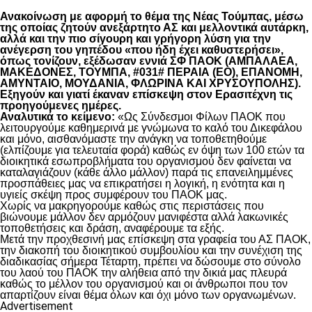
Ανακοίνωση με αφορμή το θέμα της Νέας Τούμπας, μέσω
της οποίας ζητούν ανεξάρτητο ΑΣ και μελλοντικά αυτάρκη,
αλλά και την πιο σίγουρη και γρήγορη λύση για την
ανέγερση του γηπέδου «που ήδη έχει καθυστερήσει»,
όπως τονίζουν, εξέδωσαν εννιά ΣΦ ΠΑΟΚ (ΑΜΠΑΛΑΕΑ,
ΜΑΚΕΔΟΝΕΣ, ΤΟΥΜΠΑ, #031# ΠΕΡΑΙΑ (ΕΟ), ΕΠΑΝΟΜΗ,
ΑΜΥΝΤΑΙΟ, ΜΟΥΔΑΝΙΑ, ΦΛΩΡΙΝΑ ΚΑΙ ΧΡΥΣΟΥΠΟΛΗΣ).
Εξηγούν και γιατί έκαναν επίσκεψη στον Ερασιτέχνη τις
προηγούμενες ημέρες.
Αναλυτικά το κείμενο:
«Ως Σύνδεσμοι Φίλων ΠΑΟΚ που
λειτουργούμε καθημερινά με γνώμωνα το καλό του Δικεφάλου
και μόνο, αισθανόμαστε την ανάγκη να τοποθετηθούμε
(ελπίζουμε για τελευταία φορά) καθώς εν όψη των 100 ετών τα
διοικητικά εσωπροβλήματα του οργανισμού δεν φαίνεται να
καταλαγιάζουν (κάθε άλλο μάλλον) παρά τις επανειλημμένες
προσπάθειες μας να επικρατήσει η λογική, η ενότητα και η
υγιείς σκέψη προς συμφέρουν του ΠΑΟΚ μας.
Χωρίς να μακρηγορούμε καθώς στις περιστάσεις που
βιώνουμε μάλλον δεν αρμόζουν μανιφέστα αλλά λακωνικές
τοποθετήσεις και δράση, αναφέρουμε τα εξής.
Μετά την προχθεσινή μας επίσκεψη στα γραφεία του ΑΣ ΠΑΟΚ,
την διακοπή του διοικητικού συμβουλίου και την συνέχιση της
διαδικασίας σήμερα Τέταρτη, πρέπει να δώσουμε στο σύνολο
του λαού του ΠΑΟΚ την αλήθεια από την δικιά μας πλευρά
καθώς το μέλλον του οργανισμού και οι άνθρωποι που τον
απαρτίζουν είναι θέμα όλων και όχι μόνο των οργανωμένων.
Advertisement