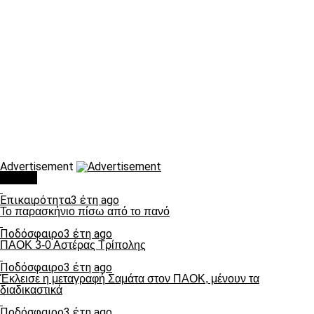
Advertisement
Τάσεις
Επικαιρότητα
3 έτη ago
Το παρασκήνιο πίσω από το πανό
Ποδόσφαιρο
3 έτη ago
ΠΑΟΚ 3-0 Αστέρας Τρίπολης
Ποδόσφαιρο
3 έτη ago
Έκλεισε η μεταγραφή Σαμάτα στον ΠΑΟΚ, μένουν τα
διαδικαστικά
Ποδόσφαιρο
3 έτη ago