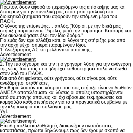
Πρώτον, όσον αφορά το περιεχόμενο της επίσκεψης μας και
δεύτερον για την συνολική μας στάση και εμπλοκή στα
διοικητικά ζητήματα που αφορούν την επόμενη μέρα του
ΠΑΟΚ.
Ο λόγος της επίσκεψης… απλός, “Κύριοι, με την δικιά μας
στήριξη παραμείνατε 15μελες μετά την παραίτηση Κατσαρή και
δεν ακολουθήσατε όλοι τον ίδιο δρόμο.”
Για εμάς δεν έχει αλλάξει κάτι, οι λόγοι της στήριξης μας από
την αρχή μέχρι σήμερα παραμένουν ίδιοι.
1. Ανεξάρτητος ΑΣ και μελλοντικά αυτάρκης,
Advertisement
2. Την πιο σίγουρη και την πιο γρήγορη λύση για την ανέγερση
της νέας Τούμπας που ήδη έχει καθυστερήσει πολύ να δωθεί
στον λαό του ΠΑΟΚ.
Και από ότι φαίνεται, ούτε γρήγοροι, ούτε σίγουροι, ούτε
ανεξάρτητοι σταθήκατε.
Επιθυμία λοιπόν του κόσμου που σας στήριξε είναι να δωθούν
ΑΜΕΣΑ αποτελέσματα και λύσεις οι οποίες υποστηρίζονται
από συμπαγής απόψεις και όχι αβάσιμες τεκμηριώσεις και
κομφούζιο καθυστερήσεων για το τι πραγματικά συμβαίνει με
την κληρονομιά του συλλόγου μας.
Υγ1
Advertisement
Επειδή πολλοί καλοθελητές διαιωνίζουν ανυπόστατες
καταστάσεις, πρώτοι δηλώνουμε πως δεν έχουμε σκοπό να