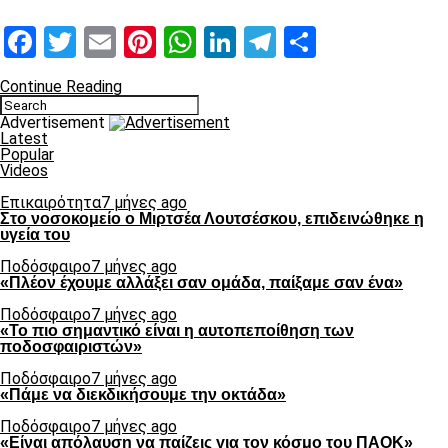
Facebook
Twitter
Email
Pinterest
WhatsApp
LinkedIn
Telegram
Μοιραστ
Continue Reading
Advertisement
Latest
Popular
Videos
Επικαιρότητα
7 μήνες ago
Στο νοσοκομείο ο Μιρτσέα Λουτσέσκου, επιδεινώθηκε η
υγεία του
Ποδόσφαιρο
7 μήνες ago
«Πλέον έχουμε αλλάξει σαν ομάδα, παίξαμε σαν ένα»
Ποδόσφαιρο
7 μήνες ago
«Το πιο σημαντικό είναι η αυτοπεποίθηση των
ποδοσφαιριστών»
Ποδόσφαιρο
7 μήνες ago
«Πάμε να διεκδικήσουμε την οκτάδα»
Ποδόσφαιρο
7 μήνες ago
«Είναι απόλαυση να παίζεις για τον κόσμο του ΠΑΟΚ»