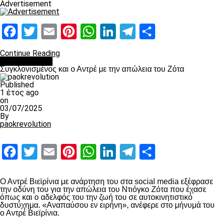
Advertisement
Facebook
Twitter
Email
Pinterest
WhatsApp
LinkedIn
Telegram
Μοιραστ
Continue Reading
Επικαιρότητα
Συγκλονισμένος και ο Αντρέ με την απώλεια του Ζότα
Published
1 έτος ago
on
03/07/2025
By
paokrevolution
Facebook
Twitter
Email
Pinterest
WhatsApp
LinkedIn
Telegram
Μοιραστ
Ο Αντρέ Βιεϊρίνια με ανάρτηση του στα social media εξέφρασε
την οδύνη του για την απώλεια του Ντιόγκο Ζότα που έχασε
όπως και ο αδελφός του την ζωή του σε αυτοκινητιστικό
δυστύχημα. «Αναπαύσου εν ειρήνη», ανέφερε στο μήνυμά του
ο Αντρέ Βιεϊρίνια.