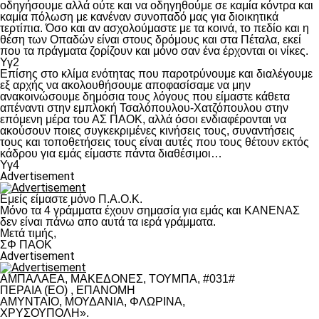
οδηγήσουμε αλλά ούτε και να οδηγηθούμε σε καμία κόντρα και
καμία πόλωση με κανέναν συνοπαδό μας για διοικητικά
τερτίπια. Όσο και αν ασχολούμαστε με τα κοινά, το πεδίο και η
θέση των Οπαδών είναι στους δρόμους και στα Πέταλα, εκεί
που τα πράγματα ζορίζουν και μόνο σαν ένα έρχονται οι νίκες.
Υγ2
Επίσης στο κλίμα ενότητας που παροτρύνουμε και διαλέγουμε
εξ αρχής να ακολουθήσουμε αποφασίσαμε να μην
ανακοινώσουμε δημόσια τους λόγους που είμαστε κάθετα
απέναντι στην εμπλοκή Τσαλόπουλου-Χατζόπουλου στην
επόμενη μέρα του ΑΣ ΠΑΟΚ, αλλά όσοι ενδιαφέρονται να
ακούσουν ποιες συγκεκριμένες κινήσεις τους, συναντήσεις
τους και τοποθετήσεις τους είναι αυτές που τους θέτουν εκτός
κάδρου για εμάς είμαστε πάντα διαθέσιμοι…
Υγ4
Advertisement
Εμείς είμαστε μόνο Π.Α.Ο.Κ.
Μόνο τα 4 γράμματα έχουν σημασία για εμάς και ΚΑΝΕΝΑΣ
δεν είναι πάνω απο αυτά τα ιερά γράμματα.
Μετά τιμής,
ΣΦ ΠΑΟΚ
Advertisement
ΑΜΠΑΛΑΕΑ, ΜΑΚΕΔΟΝΕΣ, ΤΟΥΜΠΑ, #031#
ΠΕΡΑΙΑ (ΕΟ) , ΕΠΑΝΟΜΗ
ΑΜΥΝΤΑΙΟ, ΜΟΥΔΑΝΙΑ, ΦΛΩΡΙΝΑ,
ΧΡΥΣΟΥΠΟΛΗ».