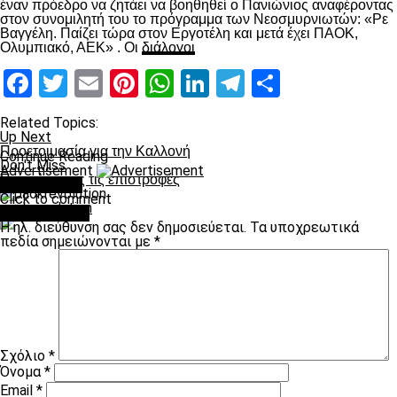
έναν πρόεδρο να ζητάει να βοηθηθεί ο Πανιώνιος αναφέροντας
στον συνομιλητή του το πρόγραμμα των Νεοσμυρνιωτών: «Ρε
Βαγγέλη. Παίζει τώρα στον Εργοτέλη και μετά έχει ΠΑΟΚ,
Ολυμπιακό, ΑΕΚ» . Οι
διάλογοι
Facebook
Twitter
Email
Pinterest
WhatsApp
LinkedIn
Telegram
Μοιραστ
Related Topics:
Up Next
Προετοιμασία για την Καλλονή
Continue Reading
Don't Miss
Advertisement
Περιμένοντας τις επιστροφές
You may like
Click to comment
paokrevolution
Leave a Reply
Η ηλ. διεύθυνση σας δεν δημοσιεύεται.
Τα υποχρεωτικά
πεδία σημειώνονται με
*
Σχόλιο
*
Όνομα
*
Email
*