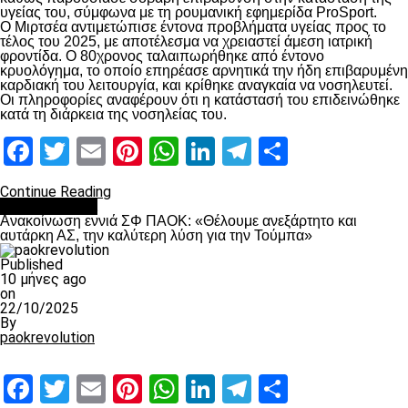
υγείας του, σύμφωνα με τη ρουμανική εφημερίδα ProSport.
Ο Μιρτσέα αντιμετώπισε έντονα προβλήματα υγείας προς το
τέλος του 2025, με αποτέλεσμα να χρειαστεί άμεση ιατρική
φροντίδα. Ο 80χρονος ταλαιπωρήθηκε από έντονο
κρυολόγημα, το οποίο επηρέασε αρνητικά την ήδη επιβαρυμένη
καρδιακή του λειτουργία, και κρίθηκε αναγκαία να νοσηλευτεί.
Οι πληροφορίες αναφέρουν ότι η κατάστασή του επιδεινώθηκε
κατά τη διάρκεια της νοσηλείας του.
Facebook
Twitter
Email
Pinterest
WhatsApp
LinkedIn
Telegram
Μοιραστ
Continue Reading
Επικαιρότητα
Ανακοίνωση εννιά ΣΦ ΠΑΟΚ: «Θέλουμε ανεξάρτητο και
αυτάρκη ΑΣ, την καλύτερη λύση για την Τούμπα»
Published
10 μήνες ago
on
22/10/2025
By
paokrevolution
Facebook
Twitter
Email
Pinterest
WhatsApp
LinkedIn
Telegram
Μοιραστ