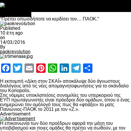
Στο OPEN τα προκριματικά, στη NOVA τα του πρωταθλήματος
Σαν σήμερα: Οταν “έφυγε” ο Λόραντ
Επικαιρότητα
“Πρέπει οπωσδήποτε να κερδίσει τον… ΠΑΟΚ.”
Published
10 έτη ago
on
14/03/2016
By
paokrevolution
Facebook
Twitter
Email
Pinterest
WhatsApp
LinkedIn
Telegram
Μοιραστ
Η εκπομπή «Δίκη στον ΣΚΑΪ» αποκάλυψε δύο άγνωστους
διαλόγους από τις νέες απομαγνητοφωνήσεις για το σκάνδαλο
του Koriopolis.
Στις νόμιμες υποκλαπείσες συνομιλίες του υπερκοριού της
ΕΥΠ πρωταγωνιστές είναι πρόεδροι δύο ομάδων, όπου ο ένας
ενημερώνει τον ομόλογό τους πως θα «φτιάξει» το ματς
Πανιώνιος-ΠΑΟΚ το 2011 με τον «Ζ.».
Advertisement
Η επικοινωνία των δύο προέδρων αφορά την μάχη του
υποβιβασμού και ποιες ομάδες θα πρέπει να σωθούν, με τον