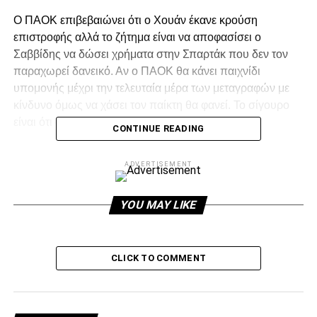
Ο ΠΑΟΚ επιβεβαιώνει ότι ο Χουάν έκανε κρούση
επιστροφής αλλά το ζήτημα είναι να αποφασίσει ο
Σαββίδης να δώσει χρήματα στην Σπαρτάκ που δεν τον
παραχωρεί δανεικό. Αν ο ΠΑΟΚ θα κάνει παιχνίδι
υπομονής μέχρι την τελευταία μέρα των μεταγραφών με
κίνδυνο όμως να χάσει τον παίκτη θα φανεί. Το σίγουρο
είναι ότι ο Ινσαουράλδε ψηφίζει ΠΑΟΚ.
CONTINUE READING
ADVERTISEMENT
ADVERTISEMENT
YOU MAY LIKE
Facebook
Twitter
Email
Pinterest
WhatsApp
LinkedIn
Telegram
Μοιρασ
CLICK TO COMMENT
RELATED TOPICS:
UP NEXT