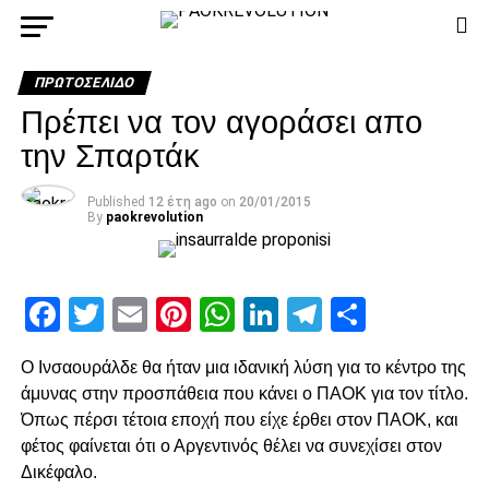
ΠΡΩΤΟΣΈΛΙΔΟ
Πρέπει να τον αγοράσει απο
την Σπαρτάκ
Published
12 έτη ago
on
20/01/2015
By
paokrevolution
Facebook
Twitter
Email
Pinterest
WhatsApp
LinkedIn
Telegram
Μοιρασ
Ο Ινσαουράλδε θα ήταν μια ιδανική λύση για το κέντρο της
άμυνας στην προσπάθεια που κάνει ο ΠΑΟΚ για τον τίτλο.
Όπως πέρσι τέτοια εποχή που είχε έρθει στον ΠΑΟΚ, και
φέτος φαίνεται ότι ο Αργεντινός θέλει να συνεχίσει στον
Δικέφαλο.