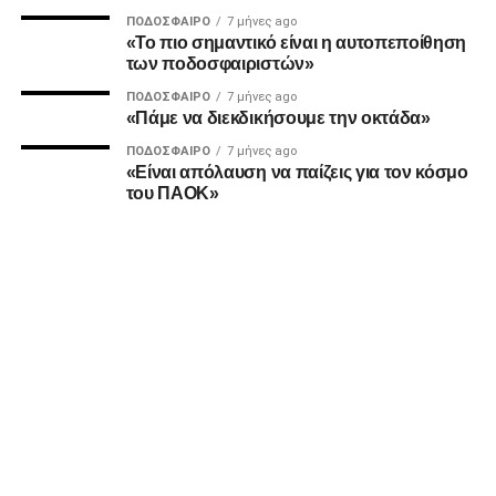
ΠΟΔΌΣΦΑΙΡΟ
7 μήνες ago
MVP
«Το πιο σημαντικό είναι η αυτοπεποίθηση
των ποδοσφαιριστών»
Ο Καμαρά έκρινε ακόμη ένα ματς του ΠΑΟΚ τη φετινή
ΠΟΔΌΣΦΑΙΡΟ
7 μήνες ago
σεζόν με κεφαλιά, μετά τα σημαντικά γκολ του κόντρα σε
«Πάμε να διεκδικήσουμε την οκτάδα»
Ατρόμητο και Λεβαδειακό.
ΠΟΔΌΣΦΑΙΡΟ
7 μήνες ago
«Είναι απόλαυση να παίζεις για τον κόσμο
ΔΙΑΙΤΗΣΙΑ
του ΠΑΟΚ»
Ο Τσακαλίδης δεν ήρθε αντιμέτωπος με κάποια δύσκολη
φάση. Καταλόγισε στο 21’ χωρίς δεύτερη σκέψη το
πέναλτι υπέρ του Παναιτωλικού για μαρκάρισμα του
Μιχαηλίδη και έβγαλε συνολικά από το τσεπάκι του επτά
κίτρινες.
ADVERTISEMENT