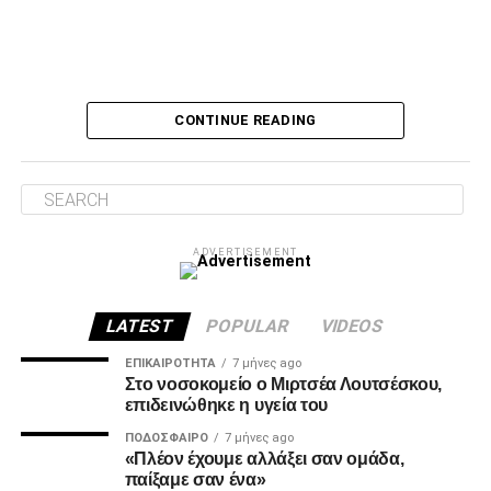
Ο Τσάβες είπε «όχι» σε σουτ του Ζίβκοβιτς
Δύο λεπτά αργότερα, ο Τσάβες έσωσε με το πόδι στην
CONTINUE READING
κλειστή του γωνία, μετά από σουτ του Ζίβκοβιτς και στην
επόμενη φάση ο Καμαρά είδε σε κεφαλιά του τη μπάλα να
φεύγει ελάχιστα πάνω από την εστία.
Λύτρωση στο 87’
ADVERTISEMENT
Το πολυπόθητο γκολ για τον ΠΑΟΚ ήρθε, τελικά, στο 87′.
Ο Ζίβκοβιτς εκτέλεσε κόρνερ και ο Μαντί Καμαρά με
κεφαλιά ακριβείας έστειλε τη μπάλα στο βάθος της εστίας
LATEST
POPULAR
VIDEOS
του Παναιτωλικού, γράφοντας το 0-1.
ΕΠΙΚΑΙΡΌΤΗΤΑ
7 μήνες ago
Στο νοσοκομείο ο Μιρτσέα Λουτσέσκου,
επιδεινώθηκε η υγεία του
ADVERTISEMENT
ΠΟΔΌΣΦΑΙΡΟ
7 μήνες ago
«Πλέον έχουμε αλλάξει σαν ομάδα,
παίξαμε σαν ένα»