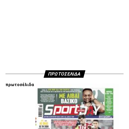
Οι συνθέσεις των δύο ομάδων:
Παναιτωλικός:
Τσάβες, Μπακάκης (63’ Μαυρίας),
Παντελάκης, Μαιντέβατς (63’ Λομόνακο), Πέρες, Λαχούντ
(81’ Μπελεβώνης), Σιέλης, Μπουζούκης (63΄Λουίς),
Τορεχόν, Στάγιτς, Λιάβας.
ΠΑΟΚ:
Κοτάρσκι, Σάστρε (62’ Μπάμπα), Ότο, Κεντζιόρα,
Μιχαηλίδης, Καμαρά, Σβαμπ (62’ Οζντόεφ), Ζίβκοβιτς,
Μουργκ (46’ Κωνστσντέλιας), Σορετίρε (69’ Τισουντάλι),
ΠΡΩΤΟΣΕΛΙΔΑ
Τσάλοφ (62’ Σαμάτα).
πρωτοσέλιδα
ADVERTISEMENT
Facebook
Twitter
Email
Pinterest
WhatsApp
LinkedIn
Telegram
Μοιρασ