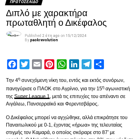
Πλήρης απέναντι στι Χίμκι
ΠΡΩΤΟΣΈΛΙΔΟ
Διπλό με χαρακτήρα
DON'T MISS
Νέο μπαμ με Ρανγκέλ!
πρωταθλητή ο Δικέφαλος
Published
2 έτη ago
on
15/12/2024
paokrevolution
By
paokrevolution
Facebook
Twitter
Email
Pinterest
WhatsApp
LinkedIn
Telegram
Μοιρασ
η
Την 4
συνεχόμενη νίκη του, εντός και εκτός συνόρων,
η
πανηγύρισε ο ΠΑΟΚ στο Αγρίνιο, για την 15
αγωνιστική
της
Super League 1
, μετά τις επιτυχίες του απέναντι σε
Αιγάλεω, Πανσερραϊκό και Φερεντσβάρος.
Ο Δικέφαλος μπορεί να αγχώθηκε, αλλά επικράτησε του
Παναιτωλικού με 0-1, έχοντας «ήρωα» της τελευταίας
στιγμής τον Καμαρά, ο οποίος σκόραρε στο 87’ με