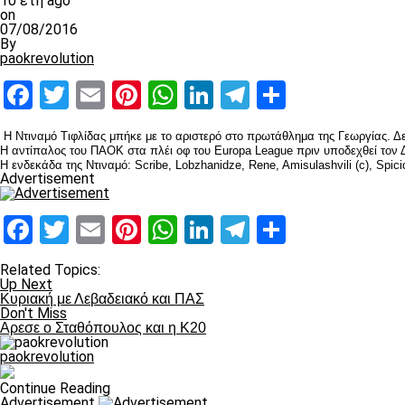
10 έτη ago
on
07/08/2016
By
paokrevolution
Facebook
Twitter
Email
Pinterest
WhatsApp
LinkedIn
Telegram
Μοιραστ
Η Ντιναμό Τιφλίδας μπήκε με το αριστερό στο πρωτάθλημα της Γεωργίας. Δε
Η αντίπαλος του ΠΑΟΚ στα πλέι οφ του Europa League πριν υποδεχθεί τον Δ
H ενδεκάδα της Ντιναμό: Scribe, Lobzhanidze, Rene, Amisulashvili (c), Spicic, Ts
Advertisement
Facebook
Twitter
Email
Pinterest
WhatsApp
LinkedIn
Telegram
Μοιραστ
Related Topics:
Up Next
Κυριακή με Λεβαδειακό και ΠΑΣ
Don't Miss
Αρεσε ο Σταθόπουλος και η Κ20
paokrevolution
Continue Reading
Advertisement