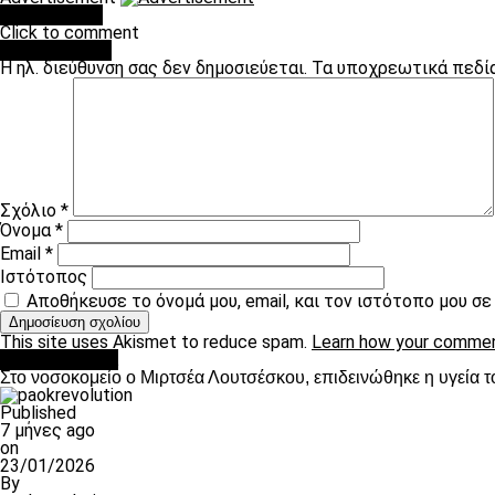
You may like
Click to comment
Leave a Reply
Η ηλ. διεύθυνση σας δεν δημοσιεύεται.
Τα υποχρεωτικά πεδί
Σχόλιο
*
Όνομα
*
Email
*
Ιστότοπος
Αποθήκευσε το όνομά μου, email, και τον ιστότοπο μου σ
This site uses Akismet to reduce spam.
Learn how your commen
Επικαιρότητα
Στο νοσοκομείο ο Μιρτσέα Λουτσέσκου, επιδεινώθηκε η υγεία τ
Published
7 μήνες ago
on
23/01/2026
By