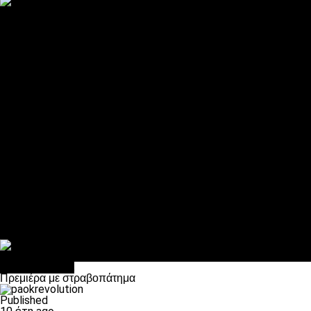
ΠΑΟΚ και τηλεοπτικά: αποκλειστικά απόφαση Σαββίδη
Αντίπαλοι
Νέα προβλήματα στην Μπέτις πριν την Τούμπα
Επίσημο «stop» στους φίλους του ΠΑΟΚ στο Αγρίνιο
Η Λιόν «σφυροκόπησε» τη Μονακό και πλησιάζει στο Champio
ΠΑΟΚ: Τι έκαναν οι αντίπαλοί του στο Europa League
Η Ριέκα διέκοψε την εγγραφή μελών ενόψει… ΠΑΟΚ
Διάφορα
Πέθανε ο μπαμπάς του Γιαννάκη, Λουκάς Μήλιος
ΣΦ ΠΑΟΚ Θύρα 4: Ανακοίνωσε οδική εκδρομή για τον αγώνα με
Κανείς δεν ξέχασε τα έξι αετόπουλα
Στο OPEN τα προκριματικά, στη NOVA τα του πρωταθλήματος
Σαν σήμερα: Οταν “έφυγε” ο Λόραντ
Επικαιρότητα
Πρεμιέρα με στραβοπάτημα
Published