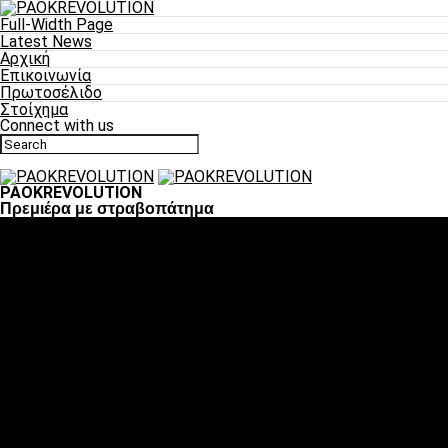
Full-Width Page
Latest News
Αρχική
Επικοινωνία
Πρωτοσέλιδο
Στοίχημα
Connect with us
PAOKREVOLUTION
Πρεμιέρα με στραβοπάτημα
Ποδόσφαιρο
«Πλέον έχουμε αλλάξει σαν ομάδα, παίξαμε σαν ένα»
«Το πιο σημαντικό είναι η αυτοπεποίθηση των ποδοσφαιριστώ
«Πάμε να διεκδικήσουμε την οκτάδα»
«Είναι απόλαυση να παίζεις για τον κόσμο του ΠΑΟΚ»
«Θα τα δώσουμε όλα κόντρα στη Λιόν για την οκτάδα»
Μπάσκετ
Αλλαγή ώρας με Σπόρτινγκ και Μπιλμπάο