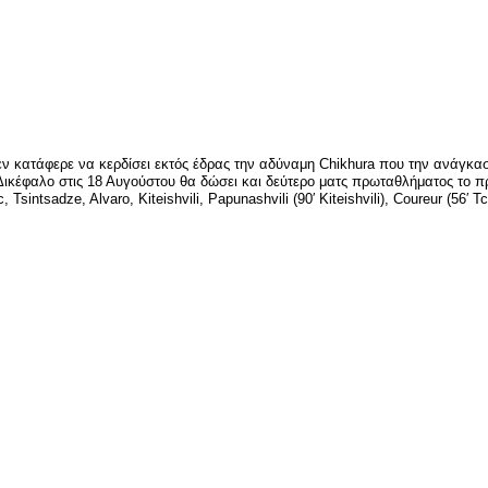
είτε
ν κατάφερε να κερδίσει εκτός έδρας την αδύναμη Chikhura που την ανάγκασ
ικέφαλο στις 18 Αυγούστου θα δώσει και δεύτερο ματς πρωταθλήματος το πρ
intsadze, Alvaro, Kiteishvili, Papunashvili (90′ Kiteishvili), Coureur (56′ Tcha
είτε