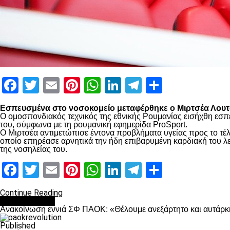
Facebook
Twitter
Email
Pinterest
WhatsApp
LinkedIn
Telegram
Μοιραστ
Εσπευσμένα στο νοσοκομείο μεταφέρθηκε ο Μιρτσέα Λουτσ
Ο ομοσπονδιακός τεχνικός της εθνικής Ρουμανίας εισήχθη εσπ
του, σύμφωνα με τη ρουμανική εφημερίδα ProSport.
Ο Μιρτσέα αντιμετώπισε έντονα προβλήματα υγείας προς το τέλ
οποίο επηρέασε αρνητικά την ήδη επιβαρυμένη καρδιακή του λει
της νοσηλείας του.
Facebook
Twitter
Email
Pinterest
WhatsApp
LinkedIn
Telegram
Μοιραστ
Continue Reading
Επικαιρότητα
Ανακοίνωση εννιά ΣΦ ΠΑΟΚ: «Θέλουμε ανεξάρτητο και αυτάρκη
Published