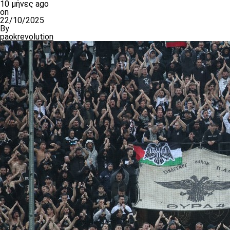
10 μήνες ago
on
22/10/2025
By
paokrevolution