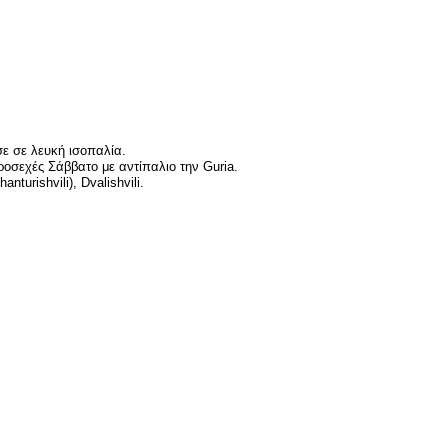
ε σε λευκή ισοπαλία.
οσεχές Σάββατο με αντίπαλιο την Guria.
nturishvili), Dvalishvili.