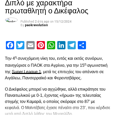
Διπλό με χαρακτήρα
paokrevolution
πρωταθλητή ο Δικέφαλος
Published
2 έτη ago
on
15/12/2024
By
paokrevolution
Facebook
Twitter
Email
Pinterest
WhatsApp
LinkedIn
Telegram
Μοιρασ
η
Την 4
συνεχόμενη νίκη του, εντός και εκτός συνόρων,
η
πανηγύρισε ο ΠΑΟΚ στο Αγρίνιο, για την 15
αγωνιστική
της
Super League 1
, μετά τις επιτυχίες του απέναντι σε
Αιγάλεω, Πανσερραϊκό και Φερεντσβάρος.
Ο Δικέφαλος μπορεί να αγχώθηκε, αλλά επικράτησε του
Παναιτωλικού με 0-1, έχοντας «ήρωα» της τελευταίας
στιγμής τον Καμαρά, ο οποίος σκόραρε στο 87’ με
κεφαλιά. Ο Μαϊντέβατς έχασε πέναλτι στο 23’, που κέρδισε
μετά από διπλό λάθος του Μιχαηλίδη.