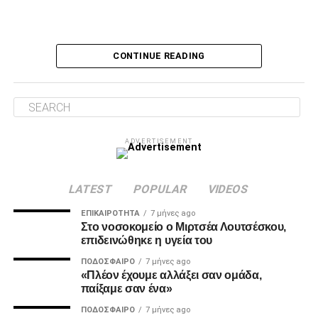
Ο Τσάβες είπε «όχι» σε σουτ του Ζίβκοβιτς
Δύο λεπτά αργότερα, ο Τσάβες έσωσε με το πόδι στην
CONTINUE READING
κλειστή του γωνία, μετά από σουτ του Ζίβκοβιτς και στην
επόμενη φάση ο Καμαρά είδε σε κεφαλιά του τη μπάλα να
φεύγει ελάχιστα πάνω από την εστία.
Λύτρωση στο 87’
ADVERTISEMENT
Το πολυπόθητο γκολ για τον ΠΑΟΚ ήρθε, τελικά, στο 87′.
Ο Ζίβκοβιτς εκτέλεσε κόρνερ και ο Μαντί Καμαρά με
κεφαλιά ακριβείας έστειλε τη μπάλα στο βάθος της εστίας
LATEST
POPULAR
VIDEOS
του Παναιτωλικού, γράφοντας το 0-1.
ΕΠΙΚΑΙΡΌΤΗΤΑ
7 μήνες ago
Στο νοσοκομείο ο Μιρτσέα Λουτσέσκου,
επιδεινώθηκε η υγεία του
ADVERTISEMENT
ΠΟΔΌΣΦΑΙΡΟ
7 μήνες ago
«Πλέον έχουμε αλλάξει σαν ομάδα,
παίξαμε σαν ένα»
ΠΟΔΌΣΦΑΙΡΟ
7 μήνες ago