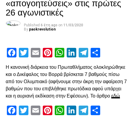
«απογοητεύσεις» στις πρώτες
με άστοχο σουτ του Σάστρε εκτός περιοχής, πριν στο 58′ ο
26 αγωνιστικές
Ότο χάσει σπουδαία ευκαιρία με πλασέ από την μικρή
περιοχή.
Published
6 έτη ago
on
11/03/2020
By
paokrevolution
Ο Κοτάρσκι «έσωσε» τον Καμαρά
Στο 60’ ο Παναιτωλικός απείλησε από μεγάλο λάθος του
Facebook
Twitter
Email
Pinterest
WhatsApp
LinkedIn
Telegram
Μοιρασ
Καμαρά, ο οποίος προσπάθησε να γυρίσει προς τα πίσω,
ο Λαχούντ βγήκε απέναντι από τον Κοτάρσκι, αλλά ο
Η κανονική διάρκεια του Πρωταθλήματος ολοκληρώθηκε
Κροάτης τον νίκησε. Η επόμενη αξιοσημείωτη φάση
και ο Δικέφαλος του Βορρά βρίσκεται 7 βαθμούς πίσω
καταγράφηκε στο 78’, με γύρισμα του Ζίβκοβιτς στην
από τον Ολυμπιακό (αφήνουμε στην άκρη την αφαίρεση 7
καρδιά της περιοχής και επέμβαση του Τσάβες προ του
βαθμών που του επιβλήθηκε πρωτόδικα αφού υπάρχει
επερχόμενου Τισουντάλι.
και η αυριανή εκδίκαση στην Εφέσεων). Το άρθρο
εδώ
Facebook
Twitter
Email
Pinterest
WhatsApp
LinkedIn
Telegram
Μοιρασ
ADVERTISEMENT