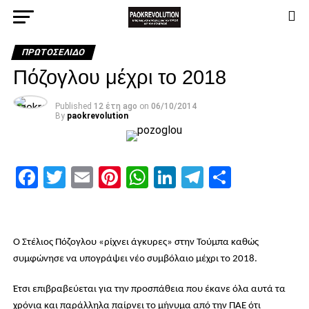
ΠΡΩΤΟΣΈΛΙΔΟ
Πόζογλου μέχρι το 2018
Published
12 έτη ago
on
06/10/2014
By
paokrevolution
Facebook
Twitter
Email
Pinterest
WhatsApp
LinkedIn
Telegram
Μοιρασ
Ο Στέλιος Πόζογλου «ρίχνει άγκυρες» στην Τούμπα καθώς
συμφώνησε να υπογράψει νέο συμβόλαιο μέχρι το 2018.
Έτσι επιβραβεύεται για την προσπάθεια που έκανε όλα αυτά τα
χρόνια και παράλληλα παίρνει το μήνυμα από την ΠΑΕ ότι