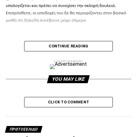
υπολογίζεται και πρέπει να συνεχίσει την σκληρή δουλειά.
Επιπρόσθετα, οι αποδοχές του δε θα περιορίζονται στον βασικό
μισθό ότι δηλαδή συνέβαινε μέχρι σήμερα
ADVERTISEMENT
CONTINUE READING
ADVERTISEMENT
Facebook
Twitter
Email
Pinterest
WhatsApp
LinkedIn
Telegram
Μοιρασ
YOU MAY LIKE
RELATED TOPICS:
UP NEXT
CLICK TO COMMENT
Δεν κατέστη συμφωνία με την Τρόικα!
DON'T MISS
Τώρα το κρίσιμο ραντεβού
ΠΡΩΤΟΣΈΛΙΔΟ