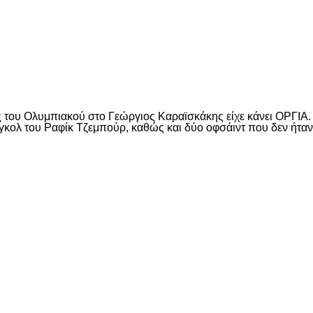
ατς του Ολυμπιακού στο Γεώργιος Καραϊσκάκης είχε κάνει ΟΡΓΙ
ο γκολ του Ραφίκ Tζεμπούρ, καθώς και δύο οφσάιντ που δεν ήτα