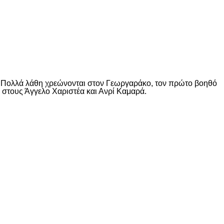
Α. Πολλά λάθη χρεώνονται στον Γεωργαράκο, τον πρώτο βοηθό
ν στους Άγγελο Xαριστέα και Ανρί Kαμαρά.