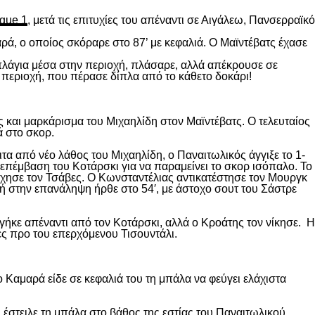
gue 1
, μετά τις επιτυχίες του απέναντι σε Αιγάλεω, Πανσερραϊκό
ρά, ο οποίος σκόραρε στο 87’ με κεφαλιά. Ο Μαϊντέβατς έχασε
 πλάγια μέσα στην περιοχή, πλάσαρε, αλλά απέκρουσε σε
 περιοχή, που πέρασε δίπλα από το κάθετο δοκάρι!
 και μαρκάρισμα του Μιχαηλίδη στον Μαϊντέβατς. Ο τελευταίος
ά στο σκορ.
ιτα από νέο λάθος του Μιχαηλίδη, ο Παναιτωλικός άγγιξε το 1-
επέμβαση του Κοτάρσκι για να παραμείνει το σκορ ισόπαλο. Το
χησε τον Τσάβες. Ο Κωνσταντέλιας αντικατέστησε τον Μουργκ
κή στην επανάληψη ήρθε στο 54′, με άστοχο σουτ του Σάστρε
ήκε απέναντι από τον Κοτάρσκι, αλλά ο Κροάτης τον νίκησε. Η
ες προ του επερχόμενου Τισουντάλι.
 Καμαρά είδε σε κεφαλιά του τη μπάλα να φεύγει ελάχιστα
 έστειλε τη μπάλα στο βάθος της εστίας του Παναιτωλικού,