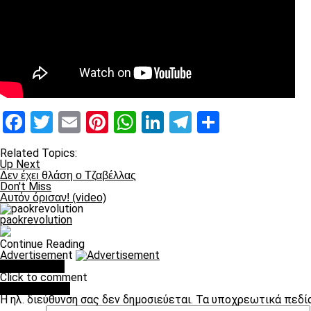
Facebook
Twitter
Email
Pinterest
WhatsApp
LinkedIn
Telegram
Μοιραστ
Related Topics:
Up Next
Δεν έχει θλάση ο Τζαβέλλας
Don't Miss
Αυτόν όρισαν! (video)
paokrevolution
Continue Reading
Advertisement
You may like
Click to comment
Leave a Reply
Η ηλ. διεύθυνση σας δεν δημοσιεύεται.
Τα υποχρεωτικά πεδί