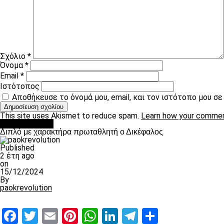
Σχόλιο
*
Όνομα
*
Email
*
Ιστότοπος
Αποθήκευσε το όνομά μου, email, και τον ιστότοπο μου σ
This site uses Akismet to reduce spam.
Learn how your commen
πρωτοσέλιδο
Διπλό με χαρακτήρα πρωταθλητή ο Δικέφαλος
Published
2 έτη ago
on
15/12/2024
By
paokrevolution
Facebook
Twitter
Email
Pinterest
WhatsApp
LinkedIn
Telegram
Μοιραστ