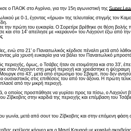
ισε ο ΠΑΟΚ στο Αγρίνιο, για την 15
η
αγωνιστική της
Super Lea
λικού με 0-1, έχοντας «ήρωα» της τελευταίας στιγμής τον Καμα
ίδη.
ασε την πρώτη του ευκαιρία. Ο Σορετίρε βρέθηκε σε θέση βολής
σε και στο 14′ απείλησε με «κεραυνό» του Λαχούντ έξω από την
τς
ς, ενώ στο 21’ ο Παναιτωλικός κέρδισε πέναλτι μετά από λάθος
νοντας μία χρυσή ευκαιρία για να βάλει τον Παναιτωλικό μπροστ
ς περιοχής, όμως, ο Τσάβες ήταν σε ετοιμότητα και στο 33′, έπε
ε στον Λαχούντ στη μικρή περιοχή και χρειάστηκε η ψύχραιμη 
Μουργκ στο 43′, μετά από στρώσιμο του Σβαμπ, που δεν ανησύ
ιο ουσιαστικός στις επιθέσεις του από τον άξονα. Η πρώτη τελι
ε πλασέ από την μικρή περιοχή.
, ο οποίος προσπάθησε να γυρίσει προς τα πίσω, ο Λαχούντ βγ
ου Ζίβκοβιτς στην καρδιά της περιοχής και επέμβαση του Τσάβ
ου γωνία, μετά από σουτ του Ζίβκοβιτς και στην επόμενη φάση ο
οβιτς εκτέλεσε κόρνερ και ο Μαντί Καμαρά με κεφαλιά ακριβείας