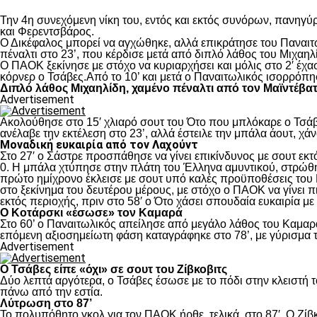
Την 4
η
συνεχόμενη νίκη του, εντός και εκτός συνόρων, πανηγύρ
και Φερεντσβάρος.
Ο Δικέφαλος μπορεί να αγχώθηκε, αλλά επικράτησε του Παναιτω
πέναλτι στο 23’, που κέρδισε μετά από διπλό λάθος του Μιχαηλ
Ο ΠΑΟΚ ξεκίνησε με στόχο να κυριαρχήσει και μόλις στο 2′ έχ
κόρνερ ο Τσάβες.Από το 10’ και μετά ο Παναιτωλικός ισορρόπη
Διπλό λάθος Μιχαηλίδη, χαμένο πέναλτι από τον Μαϊντέβα
Advertisement
Ακολούθησε στο 15′ χλιαρό σουτ του Ότο που μπλόκαρε ο Τσάβε
ανέλαβε την εκτέλεση στο 23’, αλλά έστειλε την μπάλα άουτ, χά
Μοναδική ευκαιρία από τον Λαχούντ
Στο 27′ ο Σάστρε προσπάθησε να γίνει επικίνδυνος με σουτ εκτό
0. Η μπάλα χτύπησε στην πλάτη του Έλληνα αμυντικού, στρώθηκ
πρώτο ημίχρονο έκλεισε με σουτ υπό καλές προϋποθέσεις του 
στο ξεκίνημα του δευτέρου μέρους, με στόχο ο ΠΑΟΚ να γίνει π
εκτός περιοχής, πριν στο 58′ ο Ότο χάσει σπουδαία ευκαιρία μ
Ο Κοτάρσκι «έσωσε» τον Καμαρά
Στο 60’ ο Παναιτωλικός απείλησε από μεγάλο λάθος του Καμαρά
επόμενη αξιοσημείωτη φάση καταγράφηκε στο 78’, με γύρισμα τ
Advertisement
Ο Τσάβες είπε «όχι» σε σουτ του Ζίβκοβιτς
Δύο λεπτά αργότερα, ο Τσάβες έσωσε με το πόδι στην κλειστή τ
πάνω από την εστία.
Λύτρωση στο 87’
Το πολυπόθητο γκολ για τον ΠΑΟΚ ήρθε, τελικά, στο 87′. Ο Ζίβκ