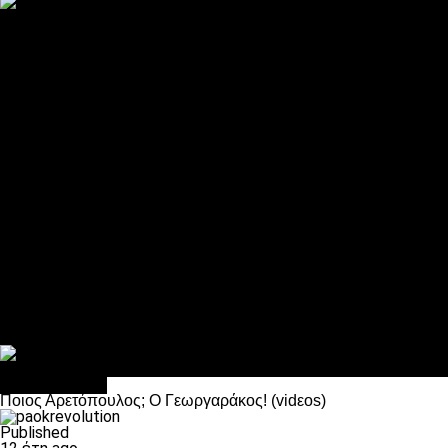
ΠΑΟΚ και τηλεοπτικά: αποκλειστικά απόφαση Σαββίδη
Αντίπαλοι
Νέα προβλήματα στην Μπέτις πριν την Τούμπα
Επίσημο «stop» στους φίλους του ΠΑΟΚ στο Αγρίνιο
Η Λιόν «σφυροκόπησε» τη Μονακό και πλησιάζει στο Champio
ΠΑΟΚ: Τι έκαναν οι αντίπαλοί του στο Europa League
Η Ριέκα διέκοψε την εγγραφή μελών ενόψει… ΠΑΟΚ
Διάφορα
Πέθανε ο μπαμπάς του Γιαννάκη, Λουκάς Μήλιος
ΣΦ ΠΑΟΚ Θύρα 4: Ανακοίνωσε οδική εκδρομή για τον αγώνα με
Κανείς δεν ξέχασε τα έξι αετόπουλα
Στο OPEN τα προκριματικά, στη NOVA τα του πρωταθλήματος
Σαν σήμερα: Οταν “έφυγε” ο Λόραντ
πρωτοσέλιδο
Ποιος Αρετόπουλος; Ο Γεωργαράκος! (vidεοs)
Published