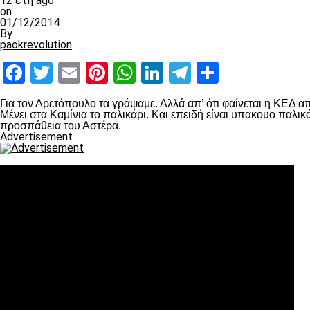
12 έτη ago
on
01/12/2014
By
paokrevolution
Facebook
Twitter
Email
Pinterest
WhatsApp
LinkedIn
Telegram
Μοιραστ
Για τον Αρετόπουλο τα γράψαμε. Αλλά απ’ ότι φαίνεται η ΚΕΔ α
Μένει στα Καμίνια το παλικάρι. Και επειδή είναι υπακουο παλι
προσπάθεια του Αστέρα.
Advertisement