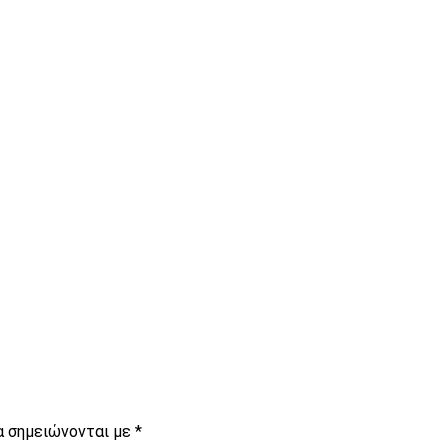
είτε
α σημειώνονται με
*