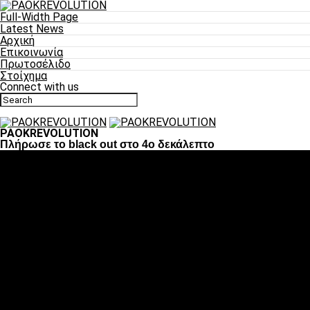
Full-Width Page
Latest News
Αρχική
Επικοινωνία
Πρωτοσέλιδο
Στοίχημα
Connect with us
PAOKREVOLUTION
Πλήρωσε το black out στο 4ο δεκάλεπτο
Ποδόσφαιρο
«Πλέον έχουμε αλλάξει σαν ομάδα, παίξαμε σαν ένα»
«Το πιο σημαντικό είναι η αυτοπεποίθηση των
ποδοσφαιριστών»
«Πάμε να διεκδικήσουμε την οκτάδα»
«Είναι απόλαυση να παίζεις για τον κόσμο του ΠΑΟΚ»
«Θα τα δώσουμε όλα κόντρα στη Λιόν για την οκτάδα»
Μπάσκετ