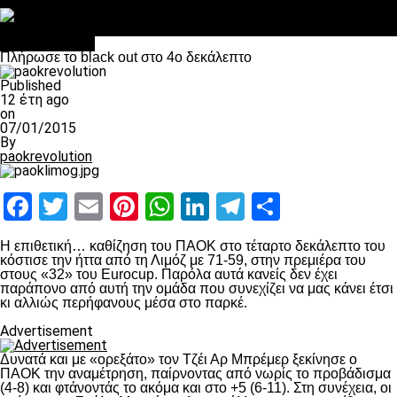
Στο OPEN τα προκριματικά, στη NOVA τα του πρωταθλήματος
Σαν σήμερα: Οταν “έφυγε” ο Λόραντ
πρωτοσέλιδο
Πλήρωσε το black out στο 4ο δεκάλεπτο
Published
12 έτη ago
on
07/01/2015
By
paokrevolution
Facebook
Twitter
Email
Pinterest
WhatsApp
LinkedIn
Telegram
Μοιραστ
Η επιθετική… καθίζηση του ΠΑΟΚ στο τέταρτο δεκάλεπτο του
κόστισε την ήττα από τη Λιμόζ με 71-59, στην πρεμιέρα του
στους «32» του Eurocup. Παρόλα αυτά κανείς δεν έχει
παράπονο από αυτή την ομάδα που συνεχίζει να μας κάνει έτσι
κι αλλιώς περήφανους μέσα στο παρκέ.
Advertisement
Δυνατά και με «ορεξάτο» τον Τζέι Αρ Μπρέμερ ξεκίνησε ο
ΠΑΟΚ την αναμέτρηση, παίρνοντας από νωρίς το προβάδισμα
(4-8) και φτάνοντάς το ακόμα και στο +5 (6-11). Στη συνέχεια, οι