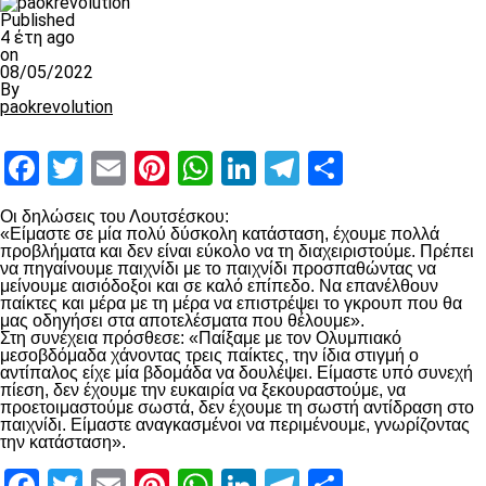
Published
4 έτη ago
on
08/05/2022
By
paokrevolution
Facebook
Twitter
Email
Pinterest
WhatsApp
LinkedIn
Telegram
Μοιραστ
Οι δηλώσεις του Λουτσέσκου:
«Είμαστε σε μία πολύ δύσκολη κατάσταση, έχουμε πολλά
προβλήματα και δεν είναι εύκολο να τη διαχειριστούμε. Πρέπει
να πηγαίνουμε παιχνίδι με το παιχνίδι προσπαθώντας να
μείνουμε αισιόδοξοι και σε καλό επίπεδο. Να επανέλθουν
παίκτες και μέρα με τη μέρα να επιστρέψει το γκρουπ που θα
μας οδηγήσει στα αποτελέσματα που θέλουμε».
Στη συνέχεια πρόσθεσε: «Παίξαμε με τον Ολυμπιακό
μεσοβδόμαδα χάνοντας τρεις παίκτες, την ίδια στιγμή ο
αντίπαλος είχε μία βδομάδα να δουλέψει. Είμαστε υπό συνεχή
πίεση, δεν έχουμε την ευκαιρία να ξεκουραστούμε, να
προετοιμαστούμε σωστά, δεν έχουμε τη σωστή αντίδραση στο
παιχνίδι. Είμαστε αναγκασμένοι να περιμένουμε, γνωρίζοντας
την κατάσταση».