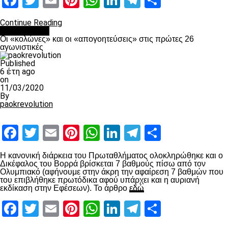
Facebook
Twitter
Email
Pinterest
WhatsApp
LinkedIn
Telegram
Μοιραστ
Continue Reading
Ποδόσφαιρο
Οι «κολώνες» και οι «απογοητεύσεις» στις πρώτες 26
αγωνιστικές
Published
6 έτη ago
on
11/03/2020
By
paokrevolution
Facebook
Twitter
Email
Pinterest
WhatsApp
LinkedIn
Telegram
Μοιραστ
Η κανονική διάρκεια του Πρωταθλήματος ολοκληρώθηκε και ο
Δικέφαλος του Βορρά βρίσκεται 7 βαθμούς πίσω από τον
Ολυμπιακό (αφήνουμε στην άκρη την αφαίρεση 7 βαθμών που
του επιβλήθηκε πρωτόδικα αφού υπάρχει και η αυριανή
εκδίκαση στην Εφέσεων). Το άρθρο
εδώ
Facebook
Twitter
Email
Pinterest
WhatsApp
LinkedIn
Telegram
Μοιραστ