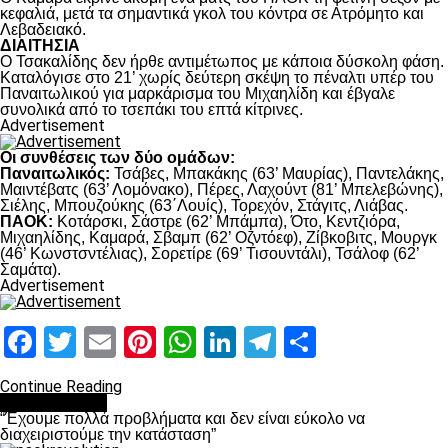
κεφαλιά, μετά τα σημαντικά γκολ του κόντρα σε Ατρόμητο και
Λεβαδειακό.
ΔΙΑΙΤΗΣΙΑ
Ο Τσακαλίδης δεν ήρθε αντιμέτωπος με κάποια δύσκολη φάση.
Καταλόγισε στο 21’ χωρίς δεύτερη σκέψη το πέναλτι υπέρ του
Παναιτωλικού για μαρκάρισμα του Μιχαηλίδη και έβγαλε
συνολικά από το τσεπάκι του επτά κίτρινες.
Advertisement
Οι συνθέσεις των δύο ομάδων:
Παναιτωλικός:
Τσάβες, Μπακάκης (63’ Μαυρίας), Παντελάκης,
Μαιντέβατς (63’ Λομόνακο), Πέρες, Λαχούντ (81’ Μπελεβώνης),
Σιέλης, Μπουζούκης (63΄Λουίς), Τορεχόν, Στάγιτς, Λιάβας.
ΠΑΟΚ:
Κοτάρσκι, Σάστρε (62’ Μπάμπα), Ότο, Κεντζιόρα,
Μιχαηλίδης, Καμαρά, Σβαμπ (62’ Οζντόεφ), Ζίβκοβιτς, Μουργκ
(46’ Κωνστσντέλιας), Σορετίρε (69’ Τισουντάλι), Τσάλοφ (62’
Σαμάτα).
Advertisement
Facebook
Twitter
Email
Pinterest
WhatsApp
LinkedIn
Telegram
Μοιραστ
Continue Reading
πρωτοσέλιδο
“Έχουμε πολλά προβλήματα και δεν είναι εύκολο να
διαχειριστούμε την κατάσταση”