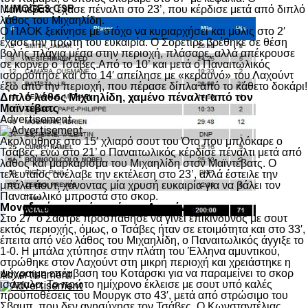
Μαϊντέβατς έχασε πέναλτι στο 23’, που κέρδισε μετά από διπλό
λάθος του Μιχαηλίδη.
Ο ΠΑΟΚ ξεκίνησε με στόχο να κυριαρχήσει και μόλις στο 2′
έχασε την πρώτη του ευκαιρία. Ο Σορετίρε βρέθηκε σε θέση
βολής πλάγια μέσα στην περιοχή, πλάσαρε, αλλά απέκρουσε
σε κόρνερ ο Τσάβες.Από το 10’ και μετά ο Παναιτωλικός
ισορρόπησε και στο 14′ απείλησε με «κεραυνό» του Λαχούντ
έξω από την περιοχή, που πέρασε δίπλα από το κάθετο δοκάρι!
Διπλό λάθος Μιχαηλίδη, χαμένο πέναλτι από τον
Μαϊντέβατς
Advertisement
Ακολούθησε στο 15′ χλιαρό σουτ του Ότο που μπλόκαρε ο
Τσάβες, ενώ στο 21’ ο Παναιτωλικός κέρδισε πέναλτι μετά από
λάθος και μαρκάρισμα του Μιχαηλίδη στον Μαϊντέβατς. Ο
τελευταίος ανέλαβε την εκτέλεση στο 23’, αλλά έστειλε την
μπάλα άουτ, χάνοντας μία χρυσή ευκαιρία για να βάλει τον
Παναιτωλικό μπροστά στο σκορ.
Μοναδική ευκαιρία από τον Λαχούντ
Στο 27′ ο Σάστρε προσπάθησε να γίνει επικίνδυνος με σουτ
εκτός περιοχής, όμως, ο Τσάβες ήταν σε ετοιμότητα και στο 33′,
έπειτα από νέο λάθος του Μιχαηλίδη, ο Παναιτωλικός άγγιξε το
1-0. Η μπάλα χτύπησε στην πλάτη του Έλληνα αμυντικού,
στρώθηκε στον Λαχούντ στη μικρή περιοχή και χρειάστηκε η
ψύχραιμη επέμβαση του Κοτάρσκι για να παραμείνει το σκορ
Advertisement
ισόπαλο. Το πρώτο ημίχρονο έκλεισε με σουτ υπό καλές
προϋποθέσεις του Μουργκ στο 43′, μετά από στρώσιμο του
Σβαμπ, που δεν ανησύχησε τον Τσάβες. Ο Κωνσταντέλιας