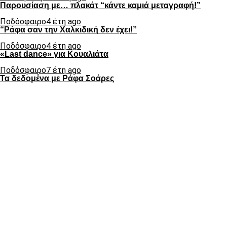
Παρουσίαση με… πλακάτ “κάντε καμιά μεταγραφή!”
Ποδόσφαιρο
4 έτη ago
“Ράφα σαν την Χαλκιδική δεν έχει!”
Ποδόσφαιρο
4 έτη ago
«Last dance» για Κουαλιάτα
Ποδόσφαιρο
7 έτη ago
Τα δεδομένα με Ράφα Σοάρες