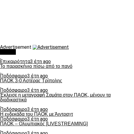
Advertisement
Τάσεις
Επικαιρότητα
3 έτη ago
Το παρασκήνιο πίσω από το πανό
Ποδόσφαιρο
3 έτη ago
ΠΑΟΚ 3-0 Αστέρας Τρίπολης
Ποδόσφαιρο
3 έτη ago
Έκλεισε η μεταγραφή Σαμάτα στον ΠΑΟΚ, μένουν τα
διαδικαστικά
Ποδόσφαιρο
3 έτη ago
Η ενδεκάδα του ΠΑΟΚ με Άιντραχτ
Ποδόσφαιρο
3 έτη ago
ΠΑΟΚ – Ολυμπιακός [LIVESTREAMING]
Ποδόσφαιρο
3 έτη ago