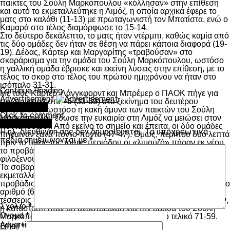
παίκτες του Σούλη Μαρκόπουλου «κόλλησαν» στην επίθεση
και αυτό το εκμεταλλεύτηκε η Λιμόζ, η οποία αρχικά έφερε το
ματς στο καλάθι (11-13) με πρωταγωνιστή τον Μπατίστα, ενώ ο
Καμαρά στο τέλος διαμόρφωσε το 15-14.
Στο δεύτερο δεκάλεπτο, το ματς ήταν ντέρμπι, καθώς καμία από
τις δύο ομάδες δεν ήταν σε θέση να πάρει κάποια διαφορά (19-
19). Δέδας, Κάρτερ και Μαργαρίτης «τραβούσαν» στο
σκοράρισμα για την ομάδα του Σούλη Μαρκόπουλου, ωστόσο
η γαλλική ομάδα έβρισκε και εκείνη λύσεις στην επίθεση, με το
τέλος το σκορ στο τέλος του πρώτου ημιχρόνου να ήταν στο
ισόπαλο 31-31.
Continue Reading
Με τους Κάρτερ, Λάνγκφορντ και Μπρέμερ ο ΠΑΟΚ πήγε για
Advertisement
πρώτη φορά στο +6 (33-39) στο ξεκίνημα του δευτέρου
You may like
δεκαλέπτου, ωστόσο η κακή άμυνα των παικτών του Σούλη
Click to comment
Μαρκόπουλου έδωσε την ευκαιρία στη Λιμόζ να μειώσει στον
Leave a Reply
πόντο (38-39). Από εκείνο το σημείο και έπειτα, οι δύο ομάδες
Η ηλ. διεύθυνση σας δεν δημοσιεύεται.
Τα υποχρεωτικά
πήγαιναν ξανά πόντο-πόντο (47-47). Όμως, περίπου δύο λεπτά
πεδία σημειώνονται με
*
πριν το τέλος της τρίτης περιόδου οι «λιμουζό» πήραν εκ νέου
το προβάδισμα (49-47) και εκμεταλλευόμενοι την αστοχία των
φιλοξενούμενων το σκορ έκλεισε με το υπέρ τους 51-47.
Τα σοβαρά προβλήματα του ΠΑΟΚ στην επίθεση
εκμεταλλεύτηκε η Λιμόζ, καθώς όχι μόνο διατηρούσε το
προβάδισμά της, αλλά έφτασε την υπέρ της διαφορά σε διψήφιο
αριθμό (63-51), με το «Δικέφαλο του Βορρά να μετρά μόλις
τέσσερις πόντους σε πέντε λεπτά στην τέταρτη περίοδο. Πλέον,
Σχόλιο
*
η κατάσταση ήταν μη αναστρέψιμη για την ομάδα του Σούλη
Όνομα
*
Μαρκόπουλου, η οποία γνώρισε την ήττα με το τελικό 71-59.
Advertisement
Email
*