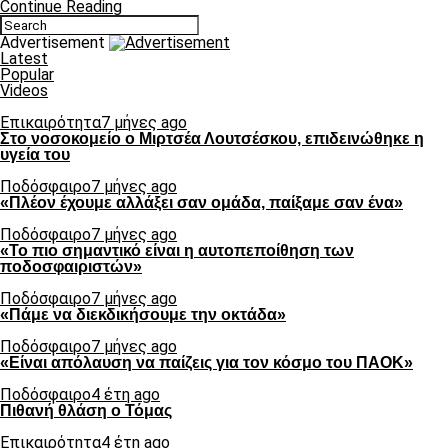
Continue Reading
Advertisement
Latest
Popular
Videos
Επικαιρότητα
7 μήνες ago
Στο νοσοκομείο ο Μιρτσέα Λουτσέσκου, επιδεινώθηκε η
υγεία του
Ποδόσφαιρο
7 μήνες ago
«Πλέον έχουμε αλλάξει σαν ομάδα, παίξαμε σαν ένα»
Ποδόσφαιρο
7 μήνες ago
«Το πιο σημαντικό είναι η αυτοπεποίθηση των
ποδοσφαιριστών»
Ποδόσφαιρο
7 μήνες ago
«Πάμε να διεκδικήσουμε την οκτάδα»
Ποδόσφαιρο
7 μήνες ago
«Είναι απόλαυση να παίζεις για τον κόσμο του ΠΑΟΚ»
Ποδόσφαιρο
4 έτη ago
Πιθανή θλάση ο Τόμας
Επικαιρότητα
4 έτη ago