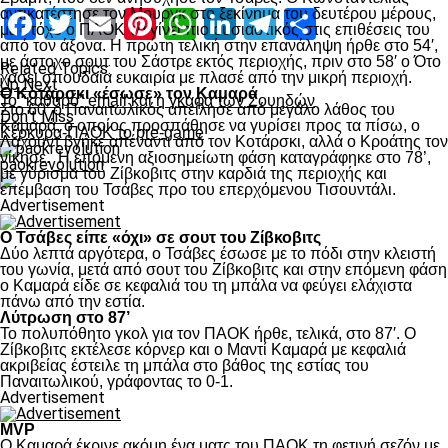
αντικατέστησε τον Μουργκ στο ξεκίνημα του δευτέρου μέρους,
Facebook
Twitter
Email
Pinterest
WhatsApp
LinkedIn
Telegram
Μοιραστ
με στόχο ο ΠΑΟΚ να γίνει πιο ουσιαστικός στις επιθέσεις του
από τον άξονα. Η πρώτη τελική στην επανάληψη ήρθε στο 54′,
με άστοχο σουτ του Σάστρε εκτός περιοχής, πριν στο 58′ ο Ότο
Related Topics:
χάσει σπουδαία ευκαιρία με πλασέ από την μικρή περιοχή.
Up Next
Ο Κοτάρσκι «έσωσε» τον Καμαρά
Το “καθαρό” email και η γκάφα των Σουηδών
Στο 60’ ο Παναιτωλικός απείλησε από μεγάλο λάθος του
Don't Miss
Καμαρά, ο οποίος προσπάθησε να γυρίσει προς τα πίσω, ο
Κέρκυρα-ΠΑΟΚ το pre-game
Λαχούντ βγήκε απέναντι από τον Κοτάρσκι, αλλά ο Κροάτης τον
νίκησε. Η επόμενη αξιοσημείωτη φάση καταγράφηκε στο 78’,
paokrevolution
με γύρισμα του Ζίβκοβιτς στην καρδιά της περιοχής και
επέμβαση του Τσάβες προ του επερχόμενου Τισουντάλι.
Advertisement
Ο Τσάβες είπε «όχι» σε σουτ του Ζίβκοβιτς
Δύο λεπτά αργότερα, ο Τσάβες έσωσε με το πόδι στην κλειστή
του γωνία, μετά από σουτ του Ζίβκοβιτς και στην επόμενη φάση
ο Καμαρά είδε σε κεφαλιά του τη μπάλα να φεύγει ελάχιστα
πάνω από την εστία.
Λύτρωση στο 87’
Το πολυπόθητο γκολ για τον ΠΑΟΚ ήρθε, τελικά, στο 87′. Ο
Ζίβκοβιτς εκτέλεσε κόρνερ και ο Μαντί Καμαρά με κεφαλιά
ακριβείας έστειλε τη μπάλα στο βάθος της εστίας του
Παναιτωλικού, γράφοντας το 0-1.
Advertisement
MVP
Ο Καμαρά έκρινε ακόμη ένα ματς του ΠΑΟΚ τη φετινή σεζόν με