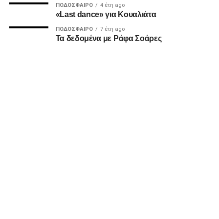
ΠΟΔΌΣΦΑΙΡΟ
4 έτη ago
«Last dance» για Κουαλιάτα
ADVERTISEMENT
ΠΟΔΌΣΦΑΙΡΟ
7 έτη ago
Τα δεδομένα με Ράφα Σοάρες
Επειδή πολλοί καλοθελητές διαιωνίζουν ανυπόστατες
καταστάσεις, πρώτοι δηλώνουμε πως δεν έχουμε σκοπό
να οδηγήσουμε αλλά ούτε και να οδηγηθούμε σε καμία
κόντρα και καμία πόλωση με κανέναν συνοπαδό μας για
διοικητικά τερτίπια. Όσο και αν ασχολούμαστε με τα κοινά,
το πεδίο και η θέση των Οπαδών είναι στους δρόμους και
στα Πέταλα, εκεί που τα πράγματα ζορίζουν και μόνο σαν
ένα έρχονται οι νίκες.
Υγ2
Επίσης στο κλίμα ενότητας που παροτρύνουμε και
διαλέγουμε εξ αρχής να ακολουθήσουμε αποφασίσαμε να