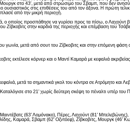
Μουργκ στο 43′, μετά από στρώσιμο του Σβαμπ, που δεν ανησύ
ιο ουσιαστικός στις επιθέσεις του από τον άξονα. Η πρώτη τελι
ε πλασέ από την μικρή περιοχή.
, ο οποίος προσπάθησε να γυρίσει προς τα πίσω, ο Λαχούντ βγ
ου Ζίβκοβιτς στην καρδιά της περιοχής και επέμβαση του Τσάβ
ου γωνία, μετά από σουτ του Ζίβκοβιτς και στην επόμενη φάση ο
οβιτς εκτέλεσε κόρνερ και ο Μαντί Καμαρά με κεφαλιά ακριβείας
εφαλιά, μετά τα σημαντικά γκολ του κόντρα σε Ατρόμητο και Λε
αταλόγισε στο 21’ χωρίς δεύτερη σκέψη το πέναλτι υπέρ του Π
αιντέβατς (63’ Λομόνακο), Πέρες, Λαχούντ (81’ Μπελεβώνης), Σ
ίδης, Καμαρά, Σβαμπ (62’ Οζντόεφ), Ζίβκοβιτς, Μουργκ (46’ Κων