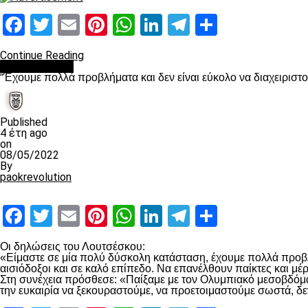
Facebook
Twitter
Email
Pinterest
WhatsApp
LinkedIn
Telegram
Μοιραστ
Continue Reading
πρωτοσέλιδο
“Έχουμε πολλά προβλήματα και δεν είναι εύκολο να διαχειριστ
Published
4 έτη ago
on
08/05/2022
By
paokrevolution
Facebook
Twitter
Email
Pinterest
WhatsApp
LinkedIn
Telegram
Μοιραστ
Οι δηλώσεις του Λουτσέσκου:
«Είμαστε σε μία πολύ δύσκολη κατάσταση, έχουμε πολλά προβλή
αισιόδοξοι και σε καλό επίπεδο. Να επανέλθουν παίκτες και μ
Στη συνέχεια πρόσθεσε: «Παίξαμε με τον Ολυμπιακό μεσοβδόμαδα
την ευκαιρία να ξεκουραστούμε, να προετοιμαστούμε σωστά, δε