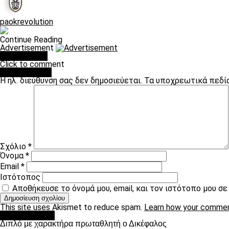
paokrevolution
Continue Reading
Advertisement
You may like
Click to comment
Leave a Reply
Η ηλ. διεύθυνση σας δεν δημοσιεύεται.
Τα υποχρεωτικά πεδί
Σχόλιο
*
Όνομα
*
Email
*
Ιστότοπος
Αποθήκευσε το όνομά μου, email, και τον ιστότοπο μου σ
This site uses Akismet to reduce spam.
Learn how your commen
πρωτοσέλιδο
Διπλό με χαρακτήρα πρωταθλητή ο Δικέφαλος