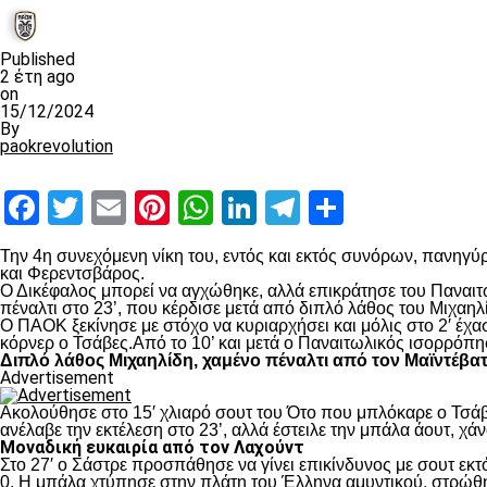
Published
2 έτη ago
on
15/12/2024
By
paokrevolution
Facebook
Twitter
Email
Pinterest
WhatsApp
LinkedIn
Telegram
Μοιραστ
Την 4
η
συνεχόμενη νίκη του, εντός και εκτός συνόρων, πανηγύρ
και Φερεντσβάρος.
Ο Δικέφαλος μπορεί να αγχώθηκε, αλλά επικράτησε του Παναιτω
πέναλτι στο 23’, που κέρδισε μετά από διπλό λάθος του Μιχαηλ
Ο ΠΑΟΚ ξεκίνησε με στόχο να κυριαρχήσει και μόλις στο 2′ έχ
κόρνερ ο Τσάβες.Από το 10’ και μετά ο Παναιτωλικός ισορρόπη
Διπλό λάθος Μιχαηλίδη, χαμένο πέναλτι από τον Μαϊντέβα
Advertisement
Ακολούθησε στο 15′ χλιαρό σουτ του Ότο που μπλόκαρε ο Τσάβε
ανέλαβε την εκτέλεση στο 23’, αλλά έστειλε την μπάλα άουτ, χά
Μοναδική ευκαιρία από τον Λαχούντ
Στο 27′ ο Σάστρε προσπάθησε να γίνει επικίνδυνος με σουτ εκτό
0. Η μπάλα χτύπησε στην πλάτη του Έλληνα αμυντικού, στρώθηκ