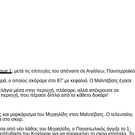
gue 1
, μετά τις επιτυχίες του απέναντι σε Αιγάλεω, Πανσερραϊκό
ρά, ο οποίος σκόραρε στο 87’ με κεφαλιά. Ο Μαϊντέβατς έχασε
 πλάγια μέσα στην περιοχή, πλάσαρε, αλλά απέκρουσε σε
 περιοχή, που πέρασε δίπλα από το κάθετο δοκάρι!
 και μαρκάρισμα του Μιχαηλίδη στον Μαϊντέβατς. Ο τελευταίος
ά στο σκορ.
ιτα από νέο λάθος του Μιχαηλίδη, ο Παναιτωλικός άγγιξε το 1-
επέμβαση του Κοτάρσκι για να παραμείνει το σκορ ισόπαλο. Το