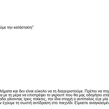
είτε
ούμε την κατάσταση”
είτε
ματα και δεν είναι εύκολο να τη διαχειριστούμε. Πρέπει να πη
έρα με τη μέρα να επιστρέψει το γκρουπ που θα μας οδηγήσει σ
 χάνοντας τρεις παίκτες, την ίδια στιγμή ο αντίπαλος είχε μί
ν έχουμε τη σωστή αντίδραση στο παιχνίδι. Είμαστε αναγκασμέν