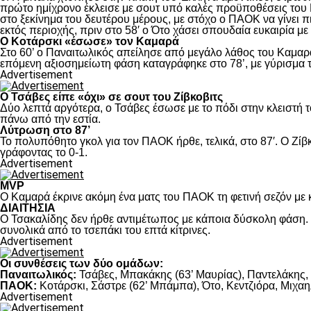
πρώτο ημίχρονο έκλεισε με σουτ υπό καλές προϋποθέσεις του 
στο ξεκίνημα του δευτέρου μέρους, με στόχο ο ΠΑΟΚ να γίνει π
εκτός περιοχής, πριν στο 58′ ο Ότο χάσει σπουδαία ευκαιρία μ
Ο Κοτάρσκι «έσωσε» τον Καμαρά
Στο 60’ ο Παναιτωλικός απείλησε από μεγάλο λάθος του Καμαρά
επόμενη αξιοσημείωτη φάση καταγράφηκε στο 78’, με γύρισμα τ
Advertisement
Ο Τσάβες είπε «όχι» σε σουτ του Ζίβκοβιτς
Δύο λεπτά αργότερα, ο Τσάβες έσωσε με το πόδι στην κλειστή τ
πάνω από την εστία.
Λύτρωση στο 87’
Το πολυπόθητο γκολ για τον ΠΑΟΚ ήρθε, τελικά, στο 87′. Ο Ζίβκ
γράφοντας το 0-1.
Advertisement
MVP
Ο Καμαρά έκρινε ακόμη ένα ματς του ΠΑΟΚ τη φετινή σεζόν με κ
ΔΙΑΙΤΗΣΙΑ
Ο Τσακαλίδης δεν ήρθε αντιμέτωπος με κάποια δύσκολη φάση. Κ
συνολικά από το τσεπάκι του επτά κίτρινες.
Advertisement
Οι συνθέσεις των δύο ομάδων:
Παναιτωλικός:
Τσάβες, Μπακάκης (63’ Μαυρίας), Παντελάκης, Μ
ΠΑΟΚ:
Κοτάρσκι, Σάστρε (62’ Μπάμπα), Ότο, Κεντζιόρα, Μιχαηλ
Advertisement