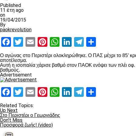
Published
11 έτη ago
on
19/04/2015
By
paokrevolution
Facebook
Twitter
Email
Pinterest
WhatsApp
LinkedIn
Telegram
Μοιραστ
Ο αγώνας στο Περιστέρι ολοκληρώθηκε. Ο ΠΑΣ μέχρι το 85’ κρατ
αποτέλεσμα.
Αυτή η ισοπαλία χάρισε βαθμό στον ΠΑΟΚ ενόψει των πλέι οφ. 
βαθμούς.
Advertisement
Facebook
Twitter
Email
Pinterest
WhatsApp
LinkedIn
Telegram
Μοιραστ
Related Topics:
Up Next
Στο Περιστέρι ο Γεωργιάδης
Don't Miss
Προσφορά ζωής! (video)