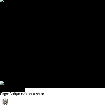
ΠΑΟΚ και τηλεοπτικά: αποκλειστικά απόφαση Σαββίδη
Αντίπαλοι
Νέα προβλήματα στην Μπέτις πριν την Τούμπα
Επίσημο «stop» στους φίλους του ΠΑΟΚ στο Αγρίνιο
Η Λιόν «σφυροκόπησε» τη Μονακό και πλησιάζει στο Champio
ΠΑΟΚ: Τι έκαναν οι αντίπαλοί του στο Europa League
Η Ριέκα διέκοψε την εγγραφή μελών ενόψει… ΠΑΟΚ
Διάφορα
Πέθανε ο μπαμπάς του Γιαννάκη, Λουκάς Μήλιος
ΣΦ ΠΑΟΚ Θύρα 4: Ανακοίνωσε οδική εκδρομή για τον αγώνα με
Κανείς δεν ξέχασε τα έξι αετόπουλα
Στο OPEN τα προκριματικά, στη NOVA τα του πρωταθλήματος
Σαν σήμερα: Οταν “έφυγε” ο Λόραντ
πρωτοσέλιδο
Πήρε βαθμό ενόψει πλέι οφ