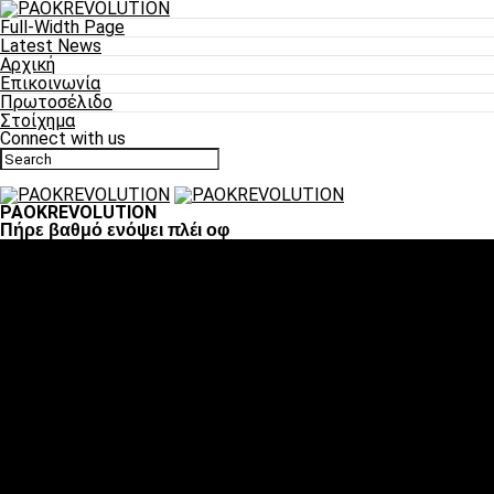
Full-Width Page
Latest News
Αρχική
Επικοινωνία
Πρωτοσέλιδο
Στοίχημα
Connect with us
PAOKREVOLUTION
Πήρε βαθμό ενόψει πλέι οφ
Ποδόσφαιρο
«Πλέον έχουμε αλλάξει σαν ομάδα, παίξαμε σαν ένα»
«Το πιο σημαντικό είναι η αυτοπεποίθηση των ποδοσφαιριστώ
«Πάμε να διεκδικήσουμε την οκτάδα»
«Είναι απόλαυση να παίζεις για τον κόσμο του ΠΑΟΚ»
«Θα τα δώσουμε όλα κόντρα στη Λιόν για την οκτάδα»
Μπάσκετ
Αλλαγή ώρας με Σπόρτινγκ και Μπιλμπάο