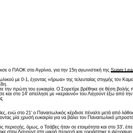
είτε
ισε ο ΠΑΟΚ στο Αγρίνιο, για την 15
η
αγωνιστική της
Super Lea
λικού με 0-1, έχοντας «ήρωα» της τελευταίας στιγμής τον Καμα
ίδη.
ασε την πρώτη του ευκαιρία. Ο Σορετίρε βρέθηκε σε θέση βολής
σε και στο 14′ απείλησε με «κεραυνό» του Λαχούντ έξω από την
τς
ς, ενώ στο 21’ ο Παναιτωλικός κέρδισε πέναλτι μετά από λάθος
νοντας μία χρυσή ευκαιρία για να βάλει τον Παναιτωλικό μπροστ
ς περιοχής, όμως, ο Τσάβες ήταν σε ετοιμότητα και στο 33′, έπε
ε στον Λαχούντ στη μικρή περιοχή και χρειάστηκε η ψύχραιμη 