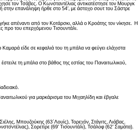
χησε τον Τσάβες. Ο Κωνσταντέλιας αντικατέστησε τον Μουργκ
κή στην επανάληψη ήρθε στο 54′, με άστοχο σουτ του Σάστρε
ήκε απέναντι από τον Κοτάρσκι, αλλά ο Κροάτης τον νίκησε. Η
ες προ του επερχόμενου Τισουντάλι.
 Καμαρά είδε σε κεφαλιά του τη μπάλα να φεύγει ελάχιστα
 έστειλε τη μπάλα στο βάθος της εστίας του Παναιτωλικού,
βαδειακό.
αναιτωλικού για μαρκάρισμα του Μιχαηλίδη και έβγαλε
ιέλης, Μπουζούκης (63΄Λουίς), Τορεχόν, Στάγιτς, Λιάβας.
στσντέλιας), Σορετίρε (69’ Τισουντάλι), Τσάλοφ (62’ Σαμάτα).