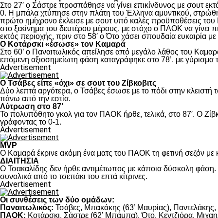
Στο 27′ ο Σάστρε προσπάθησε να γίνει επικίνδυνος με σουτ εκτό
0. Η μπάλα χτύπησε στην πλάτη του Έλληνα αμυντικού, στρώθηκ
πρώτο ημίχρονο έκλεισε με σουτ υπό καλές προϋποθέσεις του 
στο ξεκίνημα του δευτέρου μέρους, με στόχο ο ΠΑΟΚ να γίνει π
εκτός περιοχής, πριν στο 58′ ο Ότο χάσει σπουδαία ευκαιρία μ
Ο Κοτάρσκι «έσωσε» τον Καμαρά
Στο 60’ ο Παναιτωλικός απείλησε από μεγάλο λάθος του Καμαρά
επόμενη αξιοσημείωτη φάση καταγράφηκε στο 78’, με γύρισμα τ
Advertisement
Ο Τσάβες είπε «όχι» σε σουτ του Ζίβκοβιτς
Δύο λεπτά αργότερα, ο Τσάβες έσωσε με το πόδι στην κλειστή τ
πάνω από την εστία.
Λύτρωση στο 87’
Το πολυπόθητο γκολ για τον ΠΑΟΚ ήρθε, τελικά, στο 87′. Ο Ζίβκ
γράφοντας το 0-1.
Advertisement
MVP
Ο Καμαρά έκρινε ακόμη ένα ματς του ΠΑΟΚ τη φετινή σεζόν με κ
ΔΙΑΙΤΗΣΙΑ
Ο Τσακαλίδης δεν ήρθε αντιμέτωπος με κάποια δύσκολη φάση. Κ
συνολικά από το τσεπάκι του επτά κίτρινες.
Advertisement
Οι συνθέσεις των δύο ομάδων:
Παναιτωλικός:
Τσάβες, Μπακάκης (63’ Μαυρίας), Παντελάκης, Μ
ΠΑΟΚ:
Κοτάρσκι, Σάστρε (62’ Μπάμπα), Ότο, Κεντζιόρα, Μιχαηλ