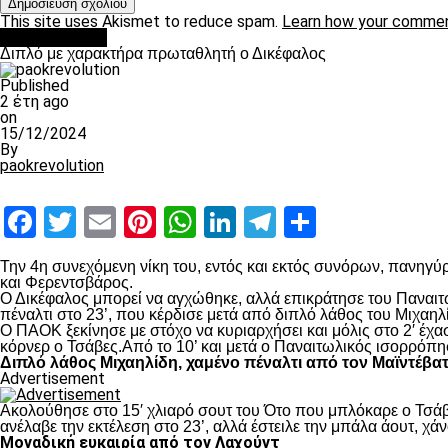
This site uses Akismet to reduce spam.
Learn how your commen
πρωτοσέλιδο
Διπλό με χαρακτήρα πρωταθλητή ο Δικέφαλος
Published
2 έτη ago
on
15/12/2024
By
paokrevolution
Facebook
Twitter
Email
Pinterest
WhatsApp
LinkedIn
Telegram
Μοιραστ
Την 4
η
συνεχόμενη νίκη του, εντός και εκτός συνόρων, πανηγύρ
και Φερεντσβάρος.
Ο Δικέφαλος μπορεί να αγχώθηκε, αλλά επικράτησε του Παναιτω
πέναλτι στο 23’, που κέρδισε μετά από διπλό λάθος του Μιχαηλ
Ο ΠΑΟΚ ξεκίνησε με στόχο να κυριαρχήσει και μόλις στο 2′ έχ
κόρνερ ο Τσάβες.Από το 10’ και μετά ο Παναιτωλικός ισορρόπη
Διπλό λάθος Μιχαηλίδη, χαμένο πέναλτι από τον Μαϊντέβα
Advertisement
Ακολούθησε στο 15′ χλιαρό σουτ του Ότο που μπλόκαρε ο Τσάβε
ανέλαβε την εκτέλεση στο 23’, αλλά έστειλε την μπάλα άουτ, χά
Μοναδική ευκαιρία από τον Λαχούντ