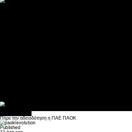
ΠΑΟΚ και τηλεοπτικά: αποκλειστικά απόφαση Σαββίδη
Αντίπαλοι
Νέα προβλήματα στην Μπέτις πριν την Τούμπα
Επίσημο «stop» στους φίλους του ΠΑΟΚ στο Αγρίνιο
Η Λιόν «σφυροκόπησε» τη Μονακό και πλησιάζει στο Champio
ΠΑΟΚ: Τι έκαναν οι αντίπαλοί του στο Europa League
Η Ριέκα διέκοψε την εγγραφή μελών ενόψει… ΠΑΟΚ
Διάφορα
Πέθανε ο μπαμπάς του Γιαννάκη, Λουκάς Μήλιος
ΣΦ ΠΑΟΚ Θύρα 4: Ανακοίνωσε οδική εκδρομή για τον αγώνα με
Κανείς δεν ξέχασε τα έξι αετόπουλα
Στο OPEN τα προκριματικά, στη NOVA τα του πρωταθλήματος
Σαν σήμερα: Οταν “έφυγε” ο Λόραντ
πρωτοσέλιδο
Πήρε την αδειοδότηση η ΠΑΕ ΠΑΟΚ
Published