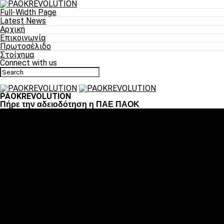
Full-Width Page
Latest News
Αρχική
Επικοινωνία
Πρωτοσέλιδο
Στοίχημα
Connect with us
PAOKREVOLUTION
Πήρε την αδειοδότηση η ΠΑΕ ΠΑΟΚ
Ποδόσφαιρο
«Πλέον έχουμε αλλάξει σαν ομάδα, παίξαμε σαν ένα»
«Το πιο σημαντικό είναι η αυτοπεποίθηση των ποδοσφαιριστώ
«Πάμε να διεκδικήσουμε την οκτάδα»
«Είναι απόλαυση να παίζεις για τον κόσμο του ΠΑΟΚ»
«Θα τα δώσουμε όλα κόντρα στη Λιόν για την οκτάδα»
Μπάσκετ
Αλλαγή ώρας με Σπόρτινγκ και Μπιλμπάο