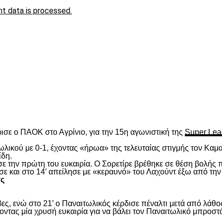
t data is processed.
είτε
ισε ο ΠΑΟΚ στο Αγρίνιο, για την 15
η
αγωνιστική της
Super Lea
λικού με 0-1, έχοντας «ήρωα» της τελευταίας στιγμής τον Καμα
ίδη.
ασε την πρώτη του ευκαιρία. Ο Σορετίρε βρέθηκε σε θέση βολής
σε και στο 14′ απείλησε με «κεραυνό» του Λαχούντ έξω από την
τς
ς, ενώ στο 21’ ο Παναιτωλικός κέρδισε πέναλτι μετά από λάθος
νοντας μία χρυσή ευκαιρία για να βάλει τον Παναιτωλικό μπροστ