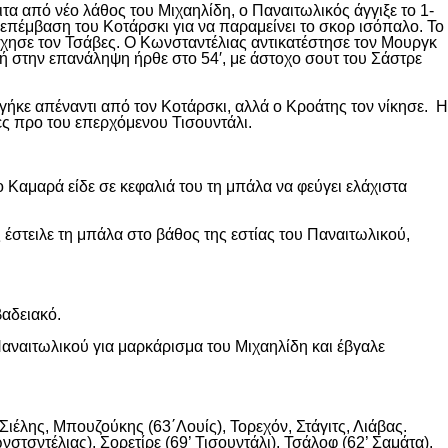
ιτα από νέο λάθος του Μιχαηλίδη, ο Παναιτωλικός άγγιξε το 1-
επέμβαση του Κοτάρσκι για να παραμείνει το σκορ ισόπαλο. Το
χησε τον Τσάβες. Ο Κωνσταντέλιας αντικατέστησε τον Μουργκ
κή στην επανάληψη ήρθε στο 54′, με άστοχο σουτ του Σάστρε
ήκε απέναντι από τον Κοτάρσκι, αλλά ο Κροάτης τον νίκησε. Η
ες προ του επερχόμενου Τισουντάλι.
 Καμαρά είδε σε κεφαλιά του τη μπάλα να φεύγει ελάχιστα
 έστειλε τη μπάλα στο βάθος της εστίας του Παναιτωλικού,
βαδειακό.
αναιτωλικού για μαρκάρισμα του Μιχαηλίδη και έβγαλε
ιέλης, Μπουζούκης (63΄Λουίς), Τορεχόν, Στάγιτς, Λιάβας.
στσντέλιας), Σορετίρε (69’ Τισουντάλι), Τσάλοφ (62’ Σαμάτα).