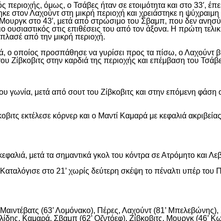
ς περιοχής, όμως, ο Τσάβες ήταν σε ετοιμότητα και στο 33′, έπε
ε στον Λαχούντ στη μικρή περιοχή και χρειάστηκε η ψύχραιμη 
Μουργκ στο 43′, μετά από στρώσιμο του Σβαμπ, που δεν ανησύ
ιο ουσιαστικός στις επιθέσεις του από τον άξονα. Η πρώτη τελι
ε πλασέ από την μικρή περιοχή.
, ο οποίος προσπάθησε να γυρίσει προς τα πίσω, ο Λαχούντ βγ
ου Ζίβκοβιτς στην καρδιά της περιοχής και επέμβαση του Τσάβ
ου γωνία, μετά από σουτ του Ζίβκοβιτς και στην επόμενη φάση ο
οβιτς εκτέλεσε κόρνερ και ο Μαντί Καμαρά με κεφαλιά ακριβείας
εφαλιά, μετά τα σημαντικά γκολ του κόντρα σε Ατρόμητο και Λε
αταλόγισε στο 21’ χωρίς δεύτερη σκέψη το πέναλτι υπέρ του Π
αιντέβατς (63’ Λομόνακο), Πέρες, Λαχούντ (81’ Μπελεβώνης), Σ
ίδης, Καμαρά, Σβαμπ (62’ Οζντόεφ), Ζίβκοβιτς, Μουργκ (46’ Κων