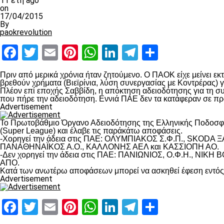
11 έτη ago
on
17/04/2015
By
paokrevolution
Facebook
Twitter
Email
Pinterest
WhatsApp
LinkedIn
Telegram
Μοιραστ
Πριν από μερικά χρόνια ήταν ζητούμενο. Ο ΠΑΟΚ είχε μείνει 
βρεθούν χρήματα (Βιεϊρίνια, λύση συνεργασίας με Κοντρέρας) γ
Πλέον επί εποχής Σαββίδη, η απόκτηση αδειοδότησης για τη συ
που πήρε την αδειοδότηση. Εννιά ΠΑΕ δεν τα κατάφεραν σε π
Advertisement
Το Πρωτοβάθμιο Όργανο Αδειοδότησης της Ελληνικής Ποδοσφαι
(Super League) και έλαβε τις παράκάτω αποφάσεις.
-Χορηγεί την άδεια στις ΠΑΕ: ΟΛΥΜΠΙΑΚΟΣ Σ.Φ.Π., SKOD
ΠΑΝΑΘΗΝΑΪΚΟΣ Α.Ο., ΚΑΛΛΟΝΗΣ ΑΕΛ και ΚΑΣΣΙΟΠΗ ΑΟ.
-Δεν χορηγεί την άδεια στις ΠΑΕ: ΠΑΝΙΩΝΙΟΣ, Ο.Φ.Η., Ν
ΑΠΟ.
Κατά των ανωτέρω αποφάσεων μπορεί να ασκηθεί έφεση εντός
Advertisement
Facebook
Twitter
Email
Pinterest
WhatsApp
LinkedIn
Telegram
Μοιραστ