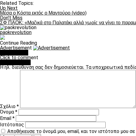
Related Topics:
Up Next
Μέσα ο Κόστα εκτός ο Μαντούρο (video)
Don't Miss
ΣΦ ΠΑΟΚ: «Μαζικά στο Παλατάκι αλλά χωρίς να γίνει το παρα
paokrevolution
Continue Reading
Advertisement
You may like
Click to comment
Leave a Reply
Η ηλ. διεύθυνση σας δεν δημοσιεύεται.
Τα υποχρεωτικά πεδί
Σχόλιο
*
Όνομα
*
Email
*
Ιστότοπος
Αποθήκευσε το όνομά μου, email, και τον ιστότοπο μου σ