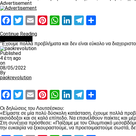
Advertisement
Facebook
Twitter
Email
Pinterest
WhatsApp
LinkedIn
Telegram
Μοιραστ
Continue Reading
πρωτοσέλιδο
“Έχουμε πολλά προβλήματα και δεν είναι εύκολο να διαχειριστ
Published
4 έτη ago
on
08/05/2022
By
paokrevolution
Facebook
Twitter
Email
Pinterest
WhatsApp
LinkedIn
Telegram
Μοιραστ
Οι δηλώσεις του Λουτσέσκου:
«Είμαστε σε μία πολύ δύσκολη κατάσταση, έχουμε πολλά προβλή
αισιόδοξοι και σε καλό επίπεδο. Να επανέλθουν παίκτες και μ
Στη συνέχεια πρόσθεσε: «Παίξαμε με τον Ολυμπιακό μεσοβδόμαδα
την ευκαιρία να ξεκουραστούμε, να προετοιμαστούμε σωστά, δε