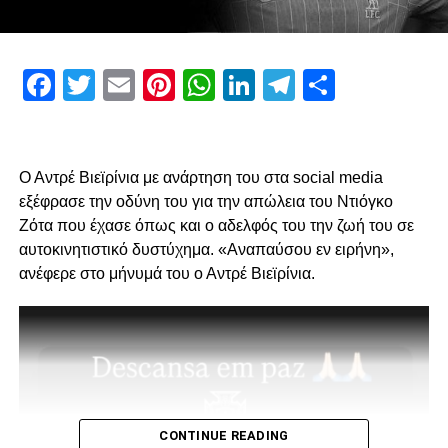
ADVERTISEMENT
Facebook
Twitter
Email
Pinterest
WhatsApp
LinkedIn
Telegram
Μοιρασ
Πρώτον, όσον αφορά το περιεχόμενο της επίσκεψης μας
και δεύτερον για την συνολική μας στάση και εμπλοκή στα
διοικητικά ζητήματα που αφορούν την επόμενη μέρα του
Ο Αντρέ Βιεϊρίνια με ανάρτηση του στα social media
ΠΑΟΚ.
εξέφρασε την οδύνη του για την απώλεια του Ντιόγκο
Ζότα που έχασε όπως και ο αδελφός του την ζωή του σε
Ο λόγος της επίσκεψης… απλός, “Κύριοι, με την δικιά μας
αυτοκινητιστικό δυστύχημα. «Αναπαύσου εν ειρήνη»,
στήριξη παραμείνατε 15μελες μετά την παραίτηση
ανέφερε στο μήνυμά του ο Αντρέ Βιεϊρίνια.
Κατσαρή και δεν ακολουθήσατε όλοι τον ίδιο δρόμο.”
Για εμάς δεν έχει αλλάξει κάτι, οι λόγοι της στήριξης μας
από την αρχή μέχρι σήμερα παραμένουν ίδιοι.
1. Ανεξάρτητος ΑΣ και μελλοντικά αυτάρκης,
CONTINUE READING