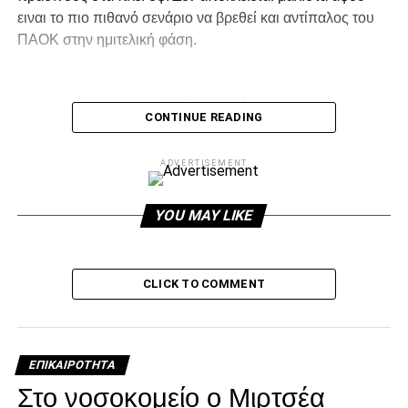
ειναι το πιο πιθανό σενάριο να βρεθεί και αντίπαλος του
ΠΑΟΚ στην ημιτελική φάση.
ADVERTISEMENT
CONTINUE READING
ADVERTISEMENT
Facebook
Twitter
Email
Pinterest
WhatsApp
LinkedIn
Telegram
Μοιρασ
YOU MAY LIKE
RELATED TOPICS:
UP NEXT
CLICK TO COMMENT
Νίκη στο φινάλε!
DON'T MISS
Βίτορ: «Πολύ σημαντική η δεύτερη θέση»
ΕΠΙΚΑΙΡΌΤΗΤΑ
Στο νοσοκομείο ο Μιρτσέα
paokrevolution