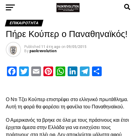
ΕΠΙΚΑΙΡΌΤΗΤΑ
Πήρε Κούπερ ο Παναθηναϊκός!
Published
11 έτη ago
on
09/05/2015
By
paokrevolution
Facebook
Twitter
Email
Pinterest
WhatsApp
LinkedIn
Telegram
Μοιρασ
Ο Ντι Τζει Κούπερ επιστρέφει στο ελληνικό πρωτάθλημα.
Αυτή τη φορά θα φορέσει τη φανέλα του Παναθηναϊκού.
Ο Αμερικανός τα βρηκε σε όλα με τους πράσινους και έτσι
έρχεται άμεσα στην Ελλάδα για να ενισχύσει τους
πράσινους στα πλέι οφ. Δεν αποκλείεται μάλιστα αφού