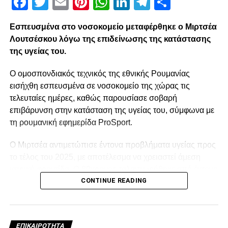
Facebook
Twitter
Email
Pinterest
WhatsApp
LinkedIn
Telegram
Μοιρασ
Εσπευσμένα στο νοσοκομείο μεταφέρθηκε ο Μιρτσέα
Λουτσέσκου λόγω της επιδείνωσης της κατάστασης
της υγείας του.
Ο ομοσπονδιακός τεχνικός της εθνικής Ρουμανίας
εισήχθη εσπευσμένα σε νοσοκομείο της χώρας τις
τελευταίες ημέρες, καθώς παρουσίασε σοβαρή
επιβάρυνση στην κατάσταση της υγείας του, σύμφωνα με
τη ρουμανική εφημερίδα ProSport.
Ο Μιρτσέα αντιμετώπισε έντονα προβλήματα υγείας προς
το τέλος του 2025, με αποτέλεσμα να χρειαστεί άμεση
ιατρική φροντίδα. Ο 80χρονος ταλαιπωρήθηκε από έντονο
CONTINUE READING
κρυολόγημα, το οποίο επηρέασε αρνητικά την ήδη
επιβαρυμένη καρδιακή του λειτουργία, και κρίθηκε
αναγκαία να νοσηλευτεί. Οι πληροφορίες αναφέρουν ότι η
κατάστασή του επιδεινώθηκε κατά τη διάρκεια της
ΕΠΙΚΑΙΡΌΤΗΤΑ