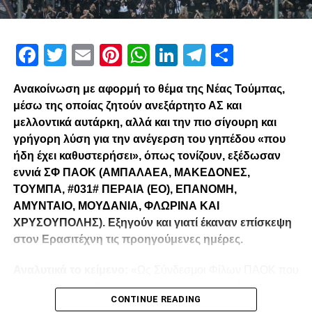
Facebook
Twitter
Email
Pinterest
WhatsApp
LinkedIn
Telegram
Μοιρασ
Ανακοίνωση με αφορμή το θέμα της Νέας Τούμπας,
μέσω της οποίας ζητούν ανεξάρτητο ΑΣ και
μελλοντικά αυτάρκη, αλλά και την πιο σίγουρη και
γρήγορη λύση για την ανέγερση του γηπέδου «που
ήδη έχει καθυστερήσει», όπως τονίζουν, εξέδωσαν
εννιά ΣΦ ΠΑΟΚ (ΑΜΠΑΛΑΕΑ, ΜΑΚΕΔΟΝΕΣ,
ΤΟΥΜΠΑ, #031# ΠΕΡΑΙΑ (ΕΟ), ΕΠΑΝΟΜΗ,
ΑΜΥΝΤΑΙΟ, ΜΟΥΔΑΝΙΑ, ΦΛΩΡΙΝΑ ΚΑΙ
ΧΡΥΣΟΥΠΟΛΗΣ). Εξηγούν και γιατί έκαναν επίσκεψη
στον Ερασιτέχνη τις προηγούμενες ημέρες.
Αναλυτικά το κείμενο:
«Ως Σύνδεσμοι Φίλων ΠΑΟΚ που
λειτουργούμε καθημερινά με γνώμωνα το καλό του
CONTINUE READING
Δικεφάλου και μόνο, αισθανόμαστε την ανάγκη να