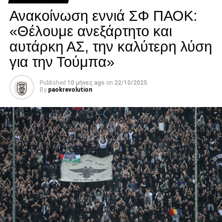
νοσηλείας του.
Ανακοίνωση εννιά ΣΦ ΠΑΟΚ:
Facebook
Twitter
Email
Pinterest
WhatsApp
LinkedIn
Telegram
Μοιρασ
«Θέλουμε ανεξάρτητο και
αυτάρκη ΑΣ, την καλύτερη λύση
για την Τούμπα»
Published
10 μήνες ago
on
22/10/2025
By
paokrevolution