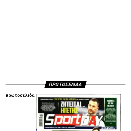
μην ανακοινώσουμε δημόσια τους λόγους που είμαστε
κάθετα απέναντι στην εμπλοκή Τσαλόπουλου-
Χατζόπουλου στην επόμενη μέρα του ΑΣ ΠΑΟΚ, αλλά
όσοι ενδιαφέρονται να ακούσουν ποιες συγκεκριμένες
κινήσεις τους, συναντήσεις τους και τοποθετήσεις τους
είναι αυτές που τους θέτουν εκτός κάδρου για εμάς
είμαστε πάντα διαθέσιμοι…
Υγ4
ADVERTISEMENT
ΠΡΩΤΟΣΕΛΙΔΑ
πρωτοσέλιδα
Εμείς είμαστε μόνο Π.Α.Ο.Κ.
Μόνο τα 4 γράμματα έχουν σημασία για εμάς και
ΚΑΝΕΝΑΣ δεν είναι πάνω απο αυτά τα ιερά γράμματα.