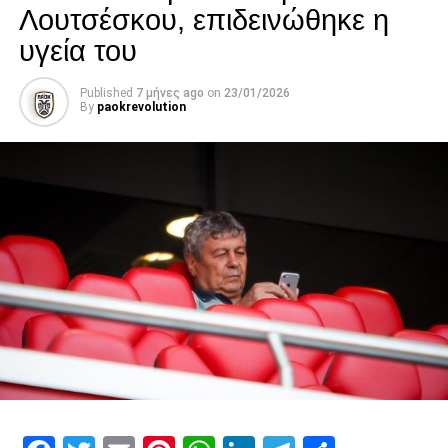
Λουτσέσκου, επιδεινώθηκε η
υγεία του
Published
7 μήνες ago
on
23/01/2026
By
paokrevolution