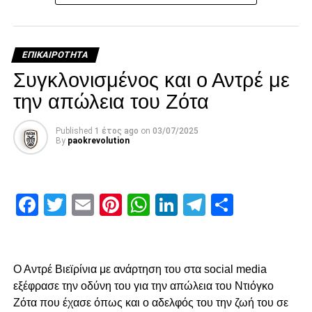
τοποθετηθούμε (ελπίζουμε για τελευταία φορά) καθώς εν
όψη των 100 ετών τα διοικητικά εσωπροβλήματα του
οργανισμού δεν φαίνεται να καταλαγιάζουν (κάθε άλλο
ΕΠΙΚΑΙΡΌΤΗΤΑ
μάλλον) παρά τις επανειλημμένες προσπάθειες μας να
Συγκλονισμένος και ο Αντρέ με
επικρατήσει η λογική, η ενότητα και η υγιείς σκέψη προς
την απώλεια του Ζότα
συμφέρουν του ΠΑΟΚ μας.
Χωρίς να μακρηγορούμε καθώς στις περιστάσεις που
Published
1 έτος ago
on
03/07/2025
By
paokrevolution
βιώνουμε μάλλον δεν αρμόζουν μανιφέστα αλλά
λακωνικές τοποθετήσεις και δράση, αναφέρουμε τα εξής.
Μετά την προχθεσινή μας επίσκεψη στα γραφεία του ΑΣ
Facebook
Twitter
Email
Pinterest
WhatsApp
LinkedIn
Telegram
Μοιρασ
ΠΑΟΚ, την διακοπή του διοικητικού συμβουλίου και την
συνέχιση της διαδικασίας σήμερα Τέταρτη, πρέπει να
δώσουμε στο σύνολο του λαού του ΠΑΟΚ την αλήθεια
από την δικιά μας πλευρά καθώς το μέλλον του
Ο Αντρέ Βιεϊρίνια με ανάρτηση του στα social media
οργανισμού και οι άνθρωποι που τον απαρτίζουν είναι
εξέφρασε την οδύνη του για την απώλεια του Ντιόγκο
θέμα όλων και όχι μόνο των οργανωμένων.
Ζότα που έχασε όπως και ο αδελφός του την ζωή του σε