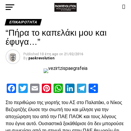
ΕΠΙΚΑΙΡΌΤΗΤΑ
“Πήρα το καπελάκι μου και
έφυγα…”
Published
10 έτη ago
on
21/02/2016
By
paokrevolution
Facebook
Twitter
Email
Pinterest
WhatsApp
LinkedIn
Telegram
Μοιρασ
Στο περιθώριο της γιορτής του ΑΣ στο Παλατάκι, ο Νίκος
Βεζυρτζής έλυσε την σιωπή του και μίλησε για την
αποχώρηση του από την ΠΑΕ ΠΑΟΚ και τους λόγους
που έγινε αυτό. Ουσιαστικά ξεκάθάρισε ότι δεν μπορούσε
να συνεχίσει από τη στιγμή που στην ΠΑΕ θεωρούν ότι