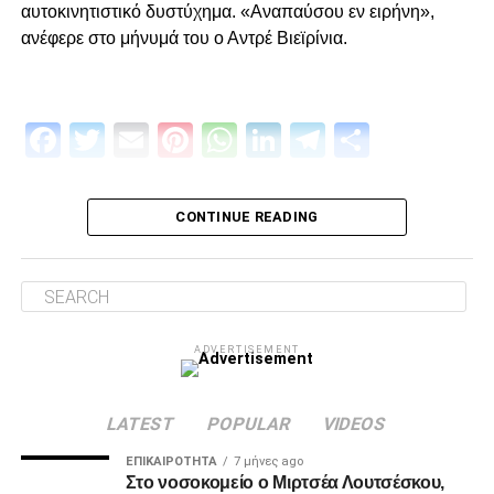
αυτοκινητιστικό δυστύχημα. «Αναπαύσου εν ειρήνη»,
ανέφερε στο μήνυμά του ο Αντρέ Βιεϊρίνια.
ADVERTISEMENT
Facebook
Twitter
Email
Pinterest
WhatsApp
LinkedIn
Telegram
Μοιρασ
Πρώτον, όσον αφορά το περιεχόμενο της επίσκεψης μας
και δεύτερον για την συνολική μας στάση και εμπλοκή στα
διοικητικά ζητήματα που αφορούν την επόμενη μέρα του
CONTINUE READING
ΠΑΟΚ.
Ο λόγος της επίσκεψης… απλός, “Κύριοι, με την δικιά μας
στήριξη παραμείνατε 15μελες μετά την παραίτηση
Κατσαρή και δεν ακολουθήσατε όλοι τον ίδιο δρόμο.”
ADVERTISEMENT
Για εμάς δεν έχει αλλάξει κάτι, οι λόγοι της στήριξης μας
από την αρχή μέχρι σήμερα παραμένουν ίδιοι.
LATEST
POPULAR
VIDEOS
1. Ανεξάρτητος ΑΣ και μελλοντικά αυτάρκης,
ΕΠΙΚΑΙΡΌΤΗΤΑ
7 μήνες ago
Στο νοσοκομείο ο Μιρτσέα Λουτσέσκου,