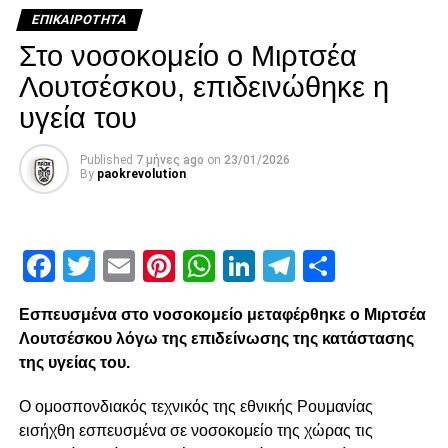
ΕΠΙΚΑΙΡΌΤΗΤΑ
ADVERTISEMENT
Στο νοσοκομείο ο Μιρτσέα
Λουτσέσκου, επιδεινώθηκε η
υγεία του
Facebook
Twitter
Email
Pinterest
WhatsApp
LinkedIn
Telegram
Μοιρασ
Published
7 μήνες ago
on
23/01/2026
By
paokrevolution
RELATED TOPICS:
UP NEXT
Η ατάκα του Κούδα για την αποχώρηση Βεζυρτζή
Facebook
Twitter
Email
Pinterest
WhatsApp
LinkedIn
Telegram
Μοιρασ
DON'T MISS
Κι όμως το Κύπελλο αργεί
Εσπευσμένα στο νοσοκομείο μεταφέρθηκε ο Μιρτσέα
Λουτσέσκου λόγω της επιδείνωσης της κατάστασης
της υγείας του.
paokrevolution
Ο ομοσπονδιακός τεχνικός της εθνικής Ρουμανίας
εισήχθη εσπευσμένα σε νοσοκομείο της χώρας τις