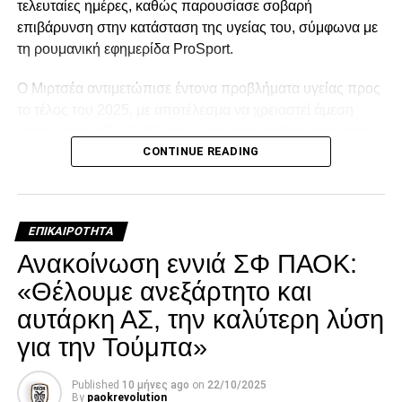
τελευταίες ημέρες, καθώς παρουσίασε σοβαρή
επιβάρυνση στην κατάσταση της υγείας του, σύμφωνα με
τη ρουμανική εφημερίδα ProSport.
Ο Μιρτσέα αντιμετώπισε έντονα προβλήματα υγείας προς
το τέλος του 2025, με αποτέλεσμα να χρειαστεί άμεση
ιατρική φροντίδα. Ο 80χρονος ταλαιπωρήθηκε από έντονο
CONTINUE READING
κρυολόγημα, το οποίο επηρέασε αρνητικά την ήδη
επιβαρυμένη καρδιακή του λειτουργία, και κρίθηκε
αναγκαία να νοσηλευτεί. Οι πληροφορίες αναφέρουν ότι η
κατάστασή του επιδεινώθηκε κατά τη διάρκεια της
ΕΠΙΚΑΙΡΌΤΗΤΑ
νοσηλείας του.
Ανακοίνωση εννιά ΣΦ ΠΑΟΚ:
Facebook
Twitter
Email
Pinterest
WhatsApp
LinkedIn
Telegram
Μοιρασ
«Θέλουμε ανεξάρτητο και
αυτάρκη ΑΣ, την καλύτερη λύση
για την Τούμπα»
Published
10 μήνες ago
on
22/10/2025
By
paokrevolution