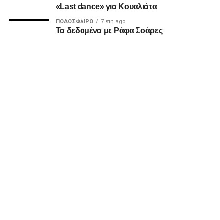
Υγ1
«Last dance» για Κουαλιάτα
ΠΟΔΌΣΦΑΙΡΟ
7 έτη ago
Τα δεδομένα με Ράφα Σοάρες
ADVERTISEMENT
Επειδή πολλοί καλοθελητές διαιωνίζουν ανυπόστατες
καταστάσεις, πρώτοι δηλώνουμε πως δεν έχουμε σκοπό
να οδηγήσουμε αλλά ούτε και να οδηγηθούμε σε καμία
κόντρα και καμία πόλωση με κανέναν συνοπαδό μας για
διοικητικά τερτίπια. Όσο και αν ασχολούμαστε με τα κοινά,
το πεδίο και η θέση των Οπαδών είναι στους δρόμους και
στα Πέταλα, εκεί που τα πράγματα ζορίζουν και μόνο σαν
ένα έρχονται οι νίκες.
Υγ2
Επίσης στο κλίμα ενότητας που παροτρύνουμε και
διαλέγουμε εξ αρχής να ακολουθήσουμε αποφασίσαμε να