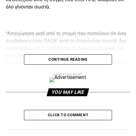
όλο γίνονταν σωστά.
“Αποχώρησα γιατί από τη στιγμή που πιστεύουν ότι όσα
συμβαίνουν στον ΠΑΟΚ αυτή τη στιγμή είναι σωστά, δεν
καταλαβαίνω σε τι χρειάζονταν τη δική μου βοήθεια. Για
αυτό σηκώθηκα και έφυγα. Από την ώρα που δεν
CONTINUE READING
μπορούσα να δώσω αυτά που ήθελα για να αναστήσουμε
αυτή την ομάδα, γιατί σαν ομάδα και σαν παίκτες είναι
ADVERTISEMENT
καλή, πήρα το καπελάκι μου και έφυγα. Δε χρειάζεται
τίποτα άλλο να κάνεις. Ο κόσμος περίμενε πολλά από
μένα αλλά από τη στιγμή που δεν μπορούσα να
YOU MAY LIKE
προσφέρω αποχώρησα. Εγώ δεν πήγα κάπου για να
ακολουθήσω μία γραμμή, πήγα κάπου για να βοηθήσω
και να δω ακολουθώντας πλέον τη δική μου γραμμή τι θα
CLICK TO COMMENT
μπορέσω να δώσω. Από την ώρα που δεν μπορούσα να
δώσω αυτά που ήθελα αποχώρησα….”