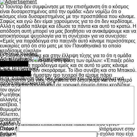
Ο Τούντορ δεν συμφώνησε με την επισήμανση ότι ο κόσμος
είναι δυσαρεστημένος από την ομάδα: «Δεν νομίζω ότι ο
κόσμος είναι δυσαρεστημένος με την προσπάθεια που κάναμε.
Σαφώς και εγώ δεν είμαι χαρούμενος για το ότι δεν κερδίσαμε.
Αλλά η ομάδα πάλεψε και έδωσε τα πάντα και αυτό το κρατώ. Η
απόδοση αυτή μπορεί να μας βοηθήσει να ανακάμψουμε και να
αποκτήσουμε ψυχολογία για τη συνέχεια» για να συνεχίσει:
«Εμείς για παράδειγμα στο παιχνίδι αυτό κάναμε περισσότερες
ευκαιρίες από ότι στο ματς με τον Παναθηναϊκό το οποίο
κερδίσαμε εύκολα»
Continue Reading
Ο Τούντορ στάθηκε και στην έλλειψη τύχης για το ότι η ομάδα
Advertisement
του δεν κέρδισε ένα ματς στη φάση των ομίλων: «Έπαιξε ρόλο
You may like
και η τύχη. Για παράδειγμα εμείς και σε αυτό το ματς κάναμε
Click to comment
ευκαιρίες αλλά δεν σκοράραμε. Το ίδιο συνέβη και στο Μπακού.
Leave a Reply
Πιστεύω ότι αν ήμασταν πιο τυχεροί θα είχαμε πάρει
Η ηλ. διεύθυνση σας δεν δημοσιεύεται.
Τα υποχρεωτικά
τουλάχιστον μια νίκη. Θυμηθείτε ότι δεχθήκαμε και ένα τυχερό
πεδία σημειώνονται με
*
γκολ από την Ντόρτμουντ σε χρονικό σημείο όπου κερδίζαμε
τον αγώνα»
Ρωτήθηκε για την αντίδραση του Μπερμπάτοφ στη φάση της
αλλαγής και τον κάλυψε απόλυτα: «Όχι δεν το βλέπω ως
ασέβεια. Υπάρχουν πολλές φορές που οι παίκτες είναι
θυμωμένοι. Τον έκανα αλλαγή γιατί προερχόταν από ένα
90λεπτο, ήταν κουρασμένος ενώ προερχόταν και από
τραυματισμό. Άλλωστε έβαλε τον Μυστακίδη γιατί ήθελα η
Σχόλιο
*
ομάδα να απλωθεί επιθετικά στον χώρο κάτι που έγινε»
Όνομα
*
Πλέον η Κράσνονταρ είναι πρώτη μαζί με την Ντόρτμουντ στην
βαθμολογία και ο Τούντορ θύμισε σε όλους το σχόλιο που είχε
Email
*