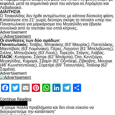
κεφαλιά, μετά τα σημαντικά γκολ του κόντρα σε Ατρόμητο και
Λεβαδειακό.
ΔΙΑΙΤΗΣΙΑ
Ο Τσακαλίδης δεν ήρθε αντιμέτωπος με κάποια δύσκολη φάση.
Καταλόγισε στο 21’ χωρίς δεύτερη σκέψη το πέναλτι υπέρ του
Παναιτωλικού για μαρκάρισμα του Μιχαηλίδη και έβγαλε
συνολικά από το τσεπάκι του επτά κίτρινες.
Advertisement
Οι συνθέσεις των δύο ομάδων:
Παναιτωλικός:
Τσάβες, Μπακάκης (63’ Μαυρίας), Παντελάκης,
Μαιντέβατς (63’ Λομόνακο), Πέρες, Λαχούντ (81’ Μπελεβώνης),
Σιέλης, Μπουζούκης (63΄Λουίς), Τορεχόν, Στάγιτς, Λιάβας.
ΠΑΟΚ:
Κοτάρσκι, Σάστρε (62’ Μπάμπα), Ότο, Κεντζιόρα,
Μιχαηλίδης, Καμαρά, Σβαμπ (62’ Οζντόεφ), Ζίβκοβιτς, Μουργκ
(46’ Κωνστσντέλιας), Σορετίρε (69’ Τισουντάλι), Τσάλοφ (62’
Σαμάτα).
Advertisement
Facebook
Twitter
Email
Pinterest
WhatsApp
LinkedIn
Telegram
Μοιραστ
Continue Reading
πρωτοσέλιδο
“Έχουμε πολλά προβλήματα και δεν είναι εύκολο να
διαχειριστούμε την κατάσταση”