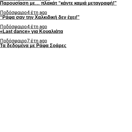
Παρουσίαση με… πλακάτ “κάντε καμιά μεταγραφή!”
Ποδόσφαιρο
4 έτη ago
“Ράφα σαν την Χαλκιδική δεν έχει!”
Ποδόσφαιρο
4 έτη ago
«Last dance» για Κουαλιάτα
Ποδόσφαιρο
7 έτη ago
Τα δεδομένα με Ράφα Σοάρες