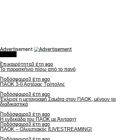
Advertisement
Τάσεις
Επικαιρότητα
3 έτη ago
Το παρασκήνιο πίσω από το πανό
Ποδόσφαιρο
3 έτη ago
ΠΑΟΚ 3-0 Αστέρας Τρίπολης
Ποδόσφαιρο
3 έτη ago
Έκλεισε η μεταγραφή Σαμάτα στον ΠΑΟΚ, μένουν τα
διαδικαστικά
Ποδόσφαιρο
3 έτη ago
Η ενδεκάδα του ΠΑΟΚ με Άιντραχτ
Ποδόσφαιρο
3 έτη ago
ΠΑΟΚ – Ολυμπιακός [LIVESTREAMING]
Ποδόσφαιρο
3 έτη ago