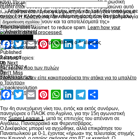
κάνει την μέρα της κλήρωσης: «Αυτό δείχνει ότι η ρωσική
Ιστότοπος
ομάδα είναι δυνατή και ποιοτική ομάδα και επιβεβαιώνει αυτό
Αποθήκευσε το όνομά μου, email, και τον ιστότοπο μου σε
που είχα πει όταν έγινε η κλήρωση, ότι δηλαδή δεν σταθήκαμε
αυτόν τον πλοηγό για την επόμενη φορά που θα σχολιάσω.
τυχεροί. Η Κράσνονταρ δεν είναι τυχαία πρώτη στη βαθμολογία
και αυτό επιβεβαιώνουν και τα αποτελέσματά της»
Advertisement
This site uses Akismet to reduce spam.
Learn how your
comment data is processed.
πρωτοσέλιδο
Facebook
Twitter
Email
Pinterest
WhatsApp
LinkedIn
Telegram
Μοιραστ
Διπλό με χαρακτήρα πρωταθλητή ο Δικέφαλος
Published
2 έτη ago
Related Topics:
on
Up Next
15/12/2024
Βεζυρτζής προ των πυλών
By
Don't Miss
paokrevolution
Τζαβέλλας: «Δεν είπε κακοπροαίρετα την ατάκα για το μπαλέτο
ο Τούντορ»
Facebook
Twitter
Email
Pinterest
WhatsApp
LinkedIn
Telegram
Μοιραστ
paokrevolution
Την 4
η
συνεχόμενη νίκη του, εντός και εκτός συνόρων,
πανηγύρισε ο ΠΑΟΚ στο Αγρίνιο, για την 15
η
αγωνιστική
της
Super League 1
, μετά τις επιτυχίες του απέναντι σε
Αιγάλεω, Πανσερραϊκό και Φερεντσβάρος.
Ο Δικέφαλος μπορεί να αγχώθηκε, αλλά επικράτησε του
Παναιτωλικού με 0-1, έχοντας «ήρωα» της τελευταίας στιγμής
τον Καμαρά, ο οποίος σκόραρε στο 87’ με κεφαλιά. Ο