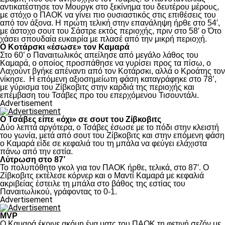
αντικατέστησε τον Μουργκ στο ξεκίνημα του δευτέρου μέρους,
με στόχο ο ΠΑΟΚ να γίνει πιο ουσιαστικός στις επιθέσεις του
από τον άξονα. Η πρώτη τελική στην επανάληψη ήρθε στο 54′,
με άστοχο σουτ του Σάστρε εκτός περιοχής, πριν στο 58′ ο Ότο
χάσει σπουδαία ευκαιρία με πλασέ από την μικρή περιοχή.
Ο Κοτάρσκι «έσωσε» τον Καμαρά
Στο 60’ ο Παναιτωλικός απείλησε από μεγάλο λάθος του
Καμαρά, ο οποίος προσπάθησε να γυρίσει προς τα πίσω, ο
Λαχούντ βγήκε απέναντι από τον Κοτάρσκι, αλλά ο Κροάτης τον
νίκησε. Η επόμενη αξιοσημείωτη φάση καταγράφηκε στο 78’,
με γύρισμα του Ζίβκοβιτς στην καρδιά της περιοχής και
επέμβαση του Τσάβες προ του επερχόμενου Τισουντάλι.
Advertisement
Ο Τσάβες είπε «όχι» σε σουτ του Ζίβκοβιτς
Δύο λεπτά αργότερα, ο Τσάβες έσωσε με το πόδι στην κλειστή
του γωνία, μετά από σουτ του Ζίβκοβιτς και στην επόμενη φάση
ο Καμαρά είδε σε κεφαλιά του τη μπάλα να φεύγει ελάχιστα
πάνω από την εστία.
Λύτρωση στο 87’
Το πολυπόθητο γκολ για τον ΠΑΟΚ ήρθε, τελικά, στο 87′. Ο
Ζίβκοβιτς εκτέλεσε κόρνερ και ο Μαντί Καμαρά με κεφαλιά
ακριβείας έστειλε τη μπάλα στο βάθος της εστίας του
Παναιτωλικού, γράφοντας το 0-1.
Advertisement
MVP
Ο Καμαρά έκρινε ακόμη ένα ματς του ΠΑΟΚ τη φετινή σεζόν με