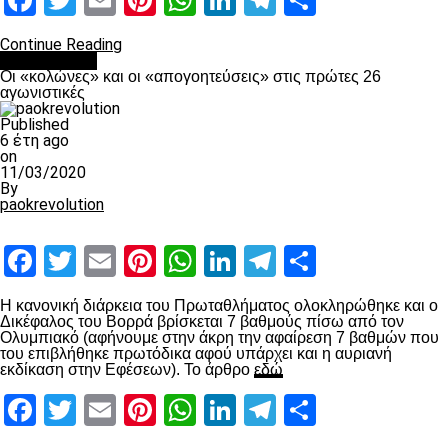
Facebook
Twitter
Email
Pinterest
WhatsApp
LinkedIn
Telegram
Μοιραστ
Continue Reading
Ποδόσφαιρο
Οι «κολώνες» και οι «απογοητεύσεις» στις πρώτες 26
αγωνιστικές
Published
6 έτη ago
on
11/03/2020
By
paokrevolution
Facebook
Twitter
Email
Pinterest
WhatsApp
LinkedIn
Telegram
Μοιραστ
Η κανονική διάρκεια του Πρωταθλήματος ολοκληρώθηκε και ο
Δικέφαλος του Βορρά βρίσκεται 7 βαθμούς πίσω από τον
Ολυμπιακό (αφήνουμε στην άκρη την αφαίρεση 7 βαθμών που
του επιβλήθηκε πρωτόδικα αφού υπάρχει και η αυριανή
εκδίκαση στην Εφέσεων). Το άρθρο
εδώ
Facebook
Twitter
Email
Pinterest
WhatsApp
LinkedIn
Telegram
Μοιραστ