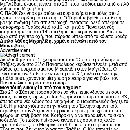
Μαϊντέβατς έχασε πέναλτι στο 23’, που κέρδισε μετά από διπλό
λάθος του Μιχαηλίδη.
Ο ΠΑΟΚ ξεκίνησε με στόχο να κυριαρχήσει και μόλις στο 2′
έχασε την πρώτη του ευκαιρία. Ο Σορετίρε βρέθηκε σε θέση
βολής πλάγια μέσα στην περιοχή, πλάσαρε, αλλά απέκρουσε
σε κόρνερ ο Τσάβες.Από το 10’ και μετά ο Παναιτωλικός
ισορρόπησε και στο 14′ απείλησε με «κεραυνό» του Λαχούντ
έξω από την περιοχή, που πέρασε δίπλα από το κάθετο δοκάρι!
Διπλό λάθος Μιχαηλίδη, χαμένο πέναλτι από τον
Μαϊντέβατς
Advertisement
Ακολούθησε στο 15′ χλιαρό σουτ του Ότο που μπλόκαρε ο
Τσάβες, ενώ στο 21’ ο Παναιτωλικός κέρδισε πέναλτι μετά από
λάθος και μαρκάρισμα του Μιχαηλίδη στον Μαϊντέβατς. Ο
τελευταίος ανέλαβε την εκτέλεση στο 23’, αλλά έστειλε την
μπάλα άουτ, χάνοντας μία χρυσή ευκαιρία για να βάλει τον
Παναιτωλικό μπροστά στο σκορ.
Μοναδική ευκαιρία από τον Λαχούντ
Στο 27′ ο Σάστρε προσπάθησε να γίνει επικίνδυνος με σουτ
εκτός περιοχής, όμως, ο Τσάβες ήταν σε ετοιμότητα και στο 33′,
έπειτα από νέο λάθος του Μιχαηλίδη, ο Παναιτωλικός άγγιξε το
1-0. Η μπάλα χτύπησε στην πλάτη του Έλληνα αμυντικού,
στρώθηκε στον Λαχούντ στη μικρή περιοχή και χρειάστηκε η
ψύχραιμη επέμβαση του Κοτάρσκι για να παραμείνει το σκορ
ισόπαλο. Το πρώτο ημίχρονο έκλεισε με σουτ υπό καλές
προϋποθέσεις του Μουργκ στο 43′, μετά από στρώσιμο του
Σβαμπ, που δεν ανησύχησε τον Τσάβες. Ο Κωνσταντέλιας