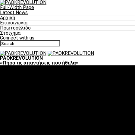
Full-Width Page
Latest News
Αρχική
Επικοινωνία
Πρωτοσέλιδο
Στοίχημα
Connect with us
PAOKREVOLUTION
«Πήρα τις απαντήσεις που ήθελα»
Ποδόσφαιρο
«Πλέον έχουμε αλλάξει σαν ομάδα, παίξαμε σαν ένα»
«Το πιο σημαντικό είναι η αυτοπεποίθηση των
ποδοσφαιριστών»
«Πάμε να διεκδικήσουμε την οκτάδα»
«Είναι απόλαυση να παίζεις για τον κόσμο του ΠΑΟΚ»
«Θα τα δώσουμε όλα κόντρα στη Λιόν για την οκτάδα»
Μπάσκετ