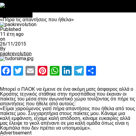
Στο OPEN τα προκριματικά, στη NOVA τα του πρωταθλήματος
Σαν σήμερα: Οταν “έφυγε” ο Λόραντ
πρωτοσέλιδο
«Πήρα τις απαντήσεις που ήθελα»
Published
11 έτη ago
on
26/11/2015
By
paokrevolution
Facebook
Twitter
Email
Pinterest
WhatsApp
LinkedIn
Telegram
Μοιραστ
Μπορεί ο ΠΑΟΚ να έμεινε σε ένα ακόμη ματς άσφαιρος αλλά ο
Κροάτης τεχνικός στάθηκε στην προσπάθεια που έκαναν οι
παίκτες του μέσα στον αγωνιστικό χώρο τονίζοντας ότι πήρε τις
απαντήσεις που ήθελε από αυτούς:
«Είμαι χαρούμενος γιατί πήρα απαντήσεις που ήθελα από τους
παίκτες μου. Συγχαρητήρια στους παίκτες μου. Κάναμε μια
καλή εμφάνιση, είχαμε καλή απόδοση, κάναμε ευκαιρίες αλλά
μας έλειψε το γκολ απέναντι σε μια καλή ομάδα όπως είναι η
Καμπάλα που δεν πρέπει να υποτιμούμε».
Advertisement