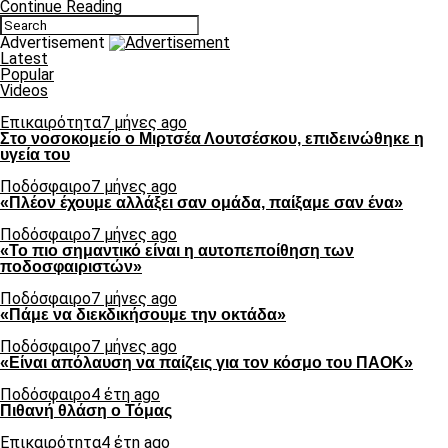
Continue Reading
Advertisement
Latest
Popular
Videos
Επικαιρότητα
7 μήνες ago
Στο νοσοκομείο ο Μιρτσέα Λουτσέσκου, επιδεινώθηκε η
υγεία του
Ποδόσφαιρο
7 μήνες ago
«Πλέον έχουμε αλλάξει σαν ομάδα, παίξαμε σαν ένα»
Ποδόσφαιρο
7 μήνες ago
«Το πιο σημαντικό είναι η αυτοπεποίθηση των
ποδοσφαιριστών»
Ποδόσφαιρο
7 μήνες ago
«Πάμε να διεκδικήσουμε την οκτάδα»
Ποδόσφαιρο
7 μήνες ago
«Είναι απόλαυση να παίζεις για τον κόσμο του ΠΑΟΚ»
Ποδόσφαιρο
4 έτη ago
Πιθανή θλάση ο Τόμας
Επικαιρότητα
4 έτη ago