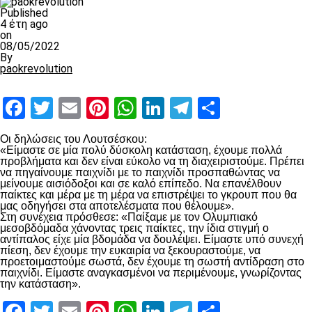
Published
4 έτη ago
on
08/05/2022
By
paokrevolution
Facebook
Twitter
Email
Pinterest
WhatsApp
LinkedIn
Telegram
Μοιραστ
Οι δηλώσεις του Λουτσέσκου:
«Είμαστε σε μία πολύ δύσκολη κατάσταση, έχουμε πολλά
προβλήματα και δεν είναι εύκολο να τη διαχειριστούμε. Πρέπει
να πηγαίνουμε παιχνίδι με το παιχνίδι προσπαθώντας να
μείνουμε αισιόδοξοι και σε καλό επίπεδο. Να επανέλθουν
παίκτες και μέρα με τη μέρα να επιστρέψει το γκρουπ που θα
μας οδηγήσει στα αποτελέσματα που θέλουμε».
Στη συνέχεια πρόσθεσε: «Παίξαμε με τον Ολυμπιακό
μεσοβδόμαδα χάνοντας τρεις παίκτες, την ίδια στιγμή ο
αντίπαλος είχε μία βδομάδα να δουλέψει. Είμαστε υπό συνεχή
πίεση, δεν έχουμε την ευκαιρία να ξεκουραστούμε, να
προετοιμαστούμε σωστά, δεν έχουμε τη σωστή αντίδραση στο
παιχνίδι. Είμαστε αναγκασμένοι να περιμένουμε, γνωρίζοντας
την κατάσταση».