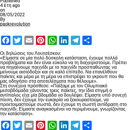
Published
4 έτη ago
on
08/05/2022
By
paokrevolution
Facebook
Twitter
Email
Pinterest
WhatsApp
LinkedIn
Telegram
Μοιραστ
Οι δηλώσεις του Λουτσέσκου:
«Είμαστε σε μία πολύ δύσκολη κατάσταση, έχουμε πολλά
προβλήματα και δεν είναι εύκολο να τη διαχειριστούμε. Πρέπει
να πηγαίνουμε παιχνίδι με το παιχνίδι προσπαθώντας να
μείνουμε αισιόδοξοι και σε καλό επίπεδο. Να επανέλθουν
παίκτες και μέρα με τη μέρα να επιστρέψει το γκρουπ που θα
μας οδηγήσει στα αποτελέσματα που θέλουμε».
Στη συνέχεια πρόσθεσε: «Παίξαμε με τον Ολυμπιακό
μεσοβδόμαδα χάνοντας τρεις παίκτες, την ίδια στιγμή ο
αντίπαλος είχε μία βδομάδα να δουλέψει. Είμαστε υπό συνεχή
πίεση, δεν έχουμε την ευκαιρία να ξεκουραστούμε, να
προετοιμαστούμε σωστά, δεν έχουμε τη σωστή αντίδραση στο
παιχνίδι. Είμαστε αναγκασμένοι να περιμένουμε, γνωρίζοντας
την κατάσταση».
Facebook
Twitter
Email
Pinterest
WhatsApp
LinkedIn
Telegram
Μοιραστ