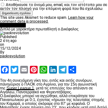
Αποθήκευσε το όνομά μου, email, και τον ιστότοπο μου σε
αυτόν τον πλοηγό για την επόμενη φορά που θα σχολιάσω.
This site uses Akismet to reduce spam.
Learn how your
comment data is processed.
πρωτοσέλιδο
Διπλό με χαρακτήρα πρωταθλητή ο Δικέφαλος
Published
2 έτη ago
on
15/12/2024
By
paokrevolution
Facebook
Twitter
Email
Pinterest
WhatsApp
LinkedIn
Telegram
Μοιραστ
Την 4
η
συνεχόμενη νίκη του, εντός και εκτός συνόρων,
πανηγύρισε ο ΠΑΟΚ στο Αγρίνιο, για την 15
η
αγωνιστική
της
Super League 1
, μετά τις επιτυχίες του απέναντι σε
Αιγάλεω, Πανσερραϊκό και Φερεντσβάρος.
Ο Δικέφαλος μπορεί να αγχώθηκε, αλλά επικράτησε του
Παναιτωλικού με 0-1, έχοντας «ήρωα» της τελευταίας στιγμής
τον Καμαρά, ο οποίος σκόραρε στο 87’ με κεφαλιά. Ο
Μαϊντέβατς έχασε πέναλτι στο 23’, που κέρδισε μετά από διπλό