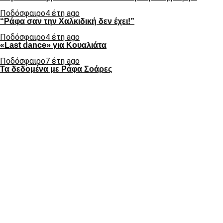
Ποδόσφαιρο
4 έτη ago
“Ράφα σαν την Χαλκιδική δεν έχει!”
Ποδόσφαιρο
4 έτη ago
«Last dance» για Κουαλιάτα
Ποδόσφαιρο
7 έτη ago
Τα δεδομένα με Ράφα Σοάρες