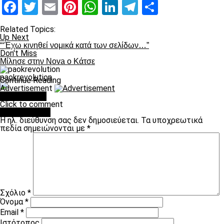
Facebook
Twitter
Email
Pinterest
WhatsApp
LinkedIn
Telegram
Μοιραστ
Related Topics:
Up Next
“‘Έχω κινηθεί νομικά κατά των σελίδων…”
Don't Miss
Μίλησε στην Νοva ο Κάτσε
paokrevolution
Continue Reading
Advertisement
You may like
Click to comment
Leave a Reply
Η ηλ. διεύθυνση σας δεν δημοσιεύεται.
Τα υποχρεωτικά
πεδία σημειώνονται με
*
Σχόλιο
*
Όνομα
*
Email
*
Ιστότοπος