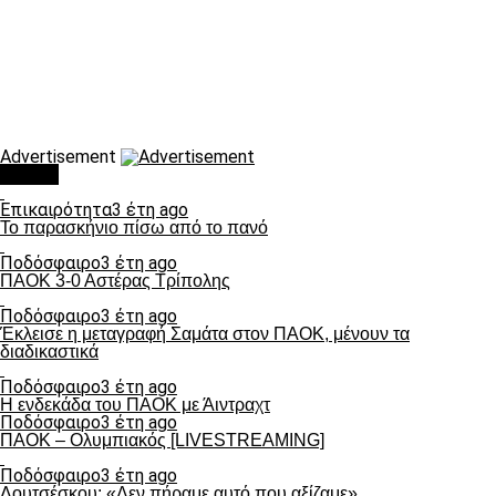
Advertisement
Τάσεις
Επικαιρότητα
3 έτη ago
Το παρασκήνιο πίσω από το πανό
Ποδόσφαιρο
3 έτη ago
ΠΑΟΚ 3-0 Αστέρας Τρίπολης
Ποδόσφαιρο
3 έτη ago
Έκλεισε η μεταγραφή Σαμάτα στον ΠΑΟΚ, μένουν τα
διαδικαστικά
Ποδόσφαιρο
3 έτη ago
Η ενδεκάδα του ΠΑΟΚ με Άιντραχτ
Ποδόσφαιρο
3 έτη ago
ΠΑΟΚ – Ολυμπιακός [LIVESTREAMING]
Ποδόσφαιρο
3 έτη ago
Λουτσέσκου: «Δεν πήραμε αυτό που αξίζαμε»