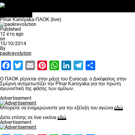
Στο OPEN τα προκριματικά, στη NOVA τα του πρωταθλήματος
Σαν σήμερα: Οταν “έφυγε” ο Λόραντ
πρωτοσέλιδο
PInar Karsiyaka-ΠΑΟΚ (live)
Published
12 έτη ago
on
15/10/2014
By
paokrevolution
Facebook
Twitter
Email
Pinterest
WhatsApp
LinkedIn
Telegram
Μοιραστ
O ΠΑΟΚ ρίχνεται στην μάχη του Eurocup. ο Δικέφαλος στην
Σμύρνη αντιμετωπίζει την PInar Karsiyaka για την πρώτη
αγωνιστική της φάσης των ομίλων.
Advertisement
Μπορείτε να ενημερώνεστε για την εξέλιξη του αγώνα
εδώ
Δείτε επίσης σε live εικόνα
εδώ
Advertisement