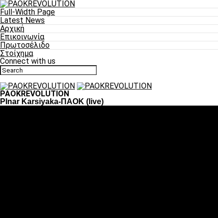
Full-Width Page
Latest News
Αρχική
Επικοινωνία
Πρωτοσέλιδο
Στοίχημα
Connect with us
PAOKREVOLUTION
PInar Karsiyaka-ΠΑΟΚ (live)
Ποδόσφαιρο
«Πλέον έχουμε αλλάξει σαν ομάδα, παίξαμε σαν ένα»
«Το πιο σημαντικό είναι η αυτοπεποίθηση των
ποδοσφαιριστών»
«Πάμε να διεκδικήσουμε την οκτάδα»
«Είναι απόλαυση να παίζεις για τον κόσμο του ΠΑΟΚ»
«Θα τα δώσουμε όλα κόντρα στη Λιόν για την οκτάδα»
Μπάσκετ