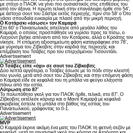
με στόχο ο ΠΑΟΚ να γίνει πιο ουσιαστικός στις επιθέσεις του
από τον άξονα. Η πρώτη τελική στην επανάληψη ήρθε στο 54′,
με άστοχο σουτ του Σάστρε εκτός περιοχής, πριν στο 58′ ο Ότο
χάσει σπουδαία ευκαιρία με πλασέ από την μικρή περιοχή.
Ο Κοτάρσκι «έσωσε» τον Καμαρά
Στο 60’ ο Παναιτωλικός απείλησε από μεγάλο λάθος του
Καμαρά, ο οποίος προσπάθησε να γυρίσει προς τα πίσω, ο
Λαχούντ βγήκε απέναντι από τον Κοτάρσκι, αλλά ο Κροάτης τον
νίκησε. Η επόμενη αξιοσημείωτη φάση καταγράφηκε στο 78’,
με γύρισμα του Ζίβκοβιτς στην καρδιά της περιοχής και
επέμβαση του Τσάβες προ του επερχόμενου Τισουντάλι.
Advertisement
Ο Τσάβες είπε «όχι» σε σουτ του Ζίβκοβιτς
Δύο λεπτά αργότερα, ο Τσάβες έσωσε με το πόδι στην κλειστή
του γωνία, μετά από σουτ του Ζίβκοβιτς και στην επόμενη φάση
ο Καμαρά είδε σε κεφαλιά του τη μπάλα να φεύγει ελάχιστα
πάνω από την εστία.
Λύτρωση στο 87’
Το πολυπόθητο γκολ για τον ΠΑΟΚ ήρθε, τελικά, στο 87′. Ο
Ζίβκοβιτς εκτέλεσε κόρνερ και ο Μαντί Καμαρά με κεφαλιά
ακριβείας έστειλε τη μπάλα στο βάθος της εστίας του
Παναιτωλικού, γράφοντας το 0-1.
Advertisement
MVP
Ο Καμαρά έκρινε ακόμη ένα ματς του ΠΑΟΚ τη φετινή σεζόν με
κεφαλιά, μετά τα σημαντικά γκολ του κόντρα σε Ατρόμητο και