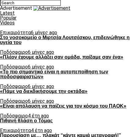
Advertisement
Latest
Popular
Videos
Επικαιρότητα
6 μήνες ago
Στο νοσοκομείο ο Μιρτσέα Λουτσέσκου, επιδεινώθηκε η
υγεία του
Ποδόσφαιρο
6 μήνες ago
«Πλέον έχουμε αλλάξει σαν ομάδα, παίξαμε σαν ένα»
Ποδόσφαιρο
6 μήνες ago
«Το πιο σημαντικό είναι η αυτοπεποίθηση των
ποδοσφαιριστών»
Ποδόσφαιρο
6 μήνες ago
«Πάμε να διεκδικήσουμε την οκτάδα»
Ποδόσφαιρο
6 μήνες ago
«Είναι απόλαυση να παίζεις για τον κόσμο του ΠΑΟΚ»
Ποδόσφαιρο
4 έτη ago
Πιθανή θλάση ο Τόμας
Επικαιρότητα
4 έτη ago
Παρουσίαση με… πλακάτ “κάντε καμιά μεταγραφή!”