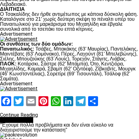
Λεβαδειακό.
ΔΙΑΙΤΗΣΙΑ
Ο Τσακαλίδης δεν ήρθε αντιμέτωπος με κάποια δύσκολη φάση.
Καταλόγισε στο 21’ χωρίς δεύτερη σκέψη το πέναλτι υπέρ του
Παναιτωλικού για μαρκάρισμα του Μιχαηλίδη και έβγαλε
συνολικά από το τσεπάκι του επτά κίτρινες.
Advertisement
Οι συνθέσεις των δύο ομάδων:
Παναιτωλικός:
Τσάβες, Μπακάκης (63’ Μαυρίας), Παντελάκης,
Μαιντέβατς (63’ Λομόνακο), Πέρες, Λαχούντ (81’ Μπελεβώνης),
Σιέλης, Μπουζούκης (63΄Λουίς), Τορεχόν, Στάγιτς, Λιάβας.
ΠΑΟΚ:
Κοτάρσκι, Σάστρε (62’ Μπάμπα), Ότο, Κεντζιόρα,
Μιχαηλίδης, Καμαρά, Σβαμπ (62’ Οζντόεφ), Ζίβκοβιτς, Μουργκ
(46’ Κωνστσντέλιας), Σορετίρε (69’ Τισουντάλι), Τσάλοφ (62’
Σαμάτα).
Advertisement
Facebook
Twitter
Email
Pinterest
WhatsApp
LinkedIn
Telegram
Μοιραστ
Continue Reading
πρωτοσέλιδο
“Έχουμε πολλά προβλήματα και δεν είναι εύκολο να
διαχειριστούμε την κατάσταση”