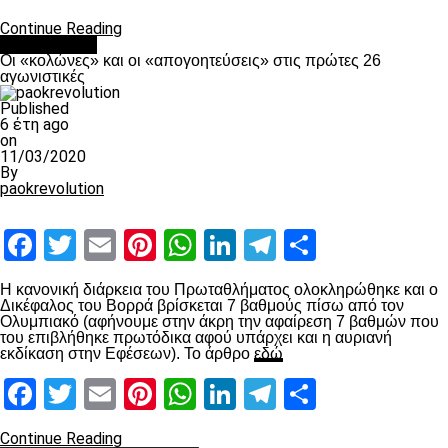
Continue Reading
Ποδόσφαιρο
Οι «κολώνες» και οι «απογοητεύσεις» στις πρώτες 26
αγωνιστικές
Published
6 έτη ago
on
11/03/2020
By
paokrevolution
Facebook
Twitter
Email
Pinterest
WhatsApp
LinkedIn
Telegram
Μοιραστ
Η κανονική διάρκεια του Πρωταθλήματος ολοκληρώθηκε και ο
Δικέφαλος του Βορρά βρίσκεται 7 βαθμούς πίσω από τον
Ολυμπιακό (αφήνουμε στην άκρη την αφαίρεση 7 βαθμών που
του επιβλήθηκε πρωτόδικα αφού υπάρχει και η αυριανή
εκδίκαση στην Εφέσεων). Το άρθρο
εδώ
Facebook
Twitter
Email
Pinterest
WhatsApp
LinkedIn
Telegram
Μοιραστ
Continue Reading