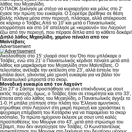
λάθος του Μιχαηλίδη.
Ο ΠΑΟΚ ξεκίνησε με στόχο να κυριαρχήσει και μόλις στο 2′
έχασε την πρώτη του ευκαιρία. Ο Σορετίρε βρέθηκε σε θέση
βολής πλάγια μέσα στην περιοχή, πλάσαρε, αλλά απέκρουσε
σε κόρνερ ο Τσάβες.Από το 10’ και μετά ο Παναιτωλικός
ισορρόπησε και στο 14′ απείλησε με «κεραυνό» του Λαχούντ
έξω από την περιοχή, που πέρασε δίπλα από το κάθετο δοκάρι!
Διπλό λάθος Μιχαηλίδη, χαμένο πέναλτι από τον
Μαϊντέβατς
Advertisement
Ακολούθησε στο 15′ χλιαρό σουτ του Ότο που μπλόκαρε ο
Τσάβες, ενώ στο 21’ ο Παναιτωλικός κέρδισε πέναλτι μετά από
λάθος και μαρκάρισμα του Μιχαηλίδη στον Μαϊντέβατς. Ο
τελευταίος ανέλαβε την εκτέλεση στο 23’, αλλά έστειλε την
μπάλα άουτ, χάνοντας μία χρυσή ευκαιρία για να βάλει τον
Παναιτωλικό μπροστά στο σκορ.
Μοναδική ευκαιρία από τον Λαχούντ
Στο 27′ ο Σάστρε προσπάθησε να γίνει επικίνδυνος με σουτ
εκτός περιοχής, όμως, ο Τσάβες ήταν σε ετοιμότητα και στο 33′,
έπειτα από νέο λάθος του Μιχαηλίδη, ο Παναιτωλικός άγγιξε το
1-0. Η μπάλα χτύπησε στην πλάτη του Έλληνα αμυντικού,
στρώθηκε στον Λαχούντ στη μικρή περιοχή και χρειάστηκε η
ψύχραιμη επέμβαση του Κοτάρσκι για να παραμείνει το σκορ
ισόπαλο. Το πρώτο ημίχρονο έκλεισε με σουτ υπό καλές
προϋποθέσεις του Μουργκ στο 43′, μετά από στρώσιμο του
Σβαμπ, που δεν ανησύχησε τον Τσάβες. Ο Κωνσταντέλιας
αντικατέστησε τον Μουργκ στο ξεκίνημα του δευτέρου μέρους,