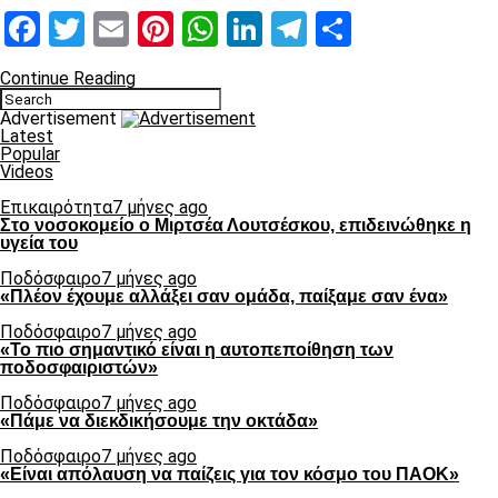
Facebook
Twitter
Email
Pinterest
WhatsApp
LinkedIn
Telegram
Μοιραστ
Continue Reading
Advertisement
Latest
Popular
Videos
Επικαιρότητα
7 μήνες ago
Στο νοσοκομείο ο Μιρτσέα Λουτσέσκου, επιδεινώθηκε η
υγεία του
Ποδόσφαιρο
7 μήνες ago
«Πλέον έχουμε αλλάξει σαν ομάδα, παίξαμε σαν ένα»
Ποδόσφαιρο
7 μήνες ago
«Το πιο σημαντικό είναι η αυτοπεποίθηση των
ποδοσφαιριστών»
Ποδόσφαιρο
7 μήνες ago
«Πάμε να διεκδικήσουμε την οκτάδα»
Ποδόσφαιρο
7 μήνες ago
«Είναι απόλαυση να παίζεις για τον κόσμο του ΠΑΟΚ»