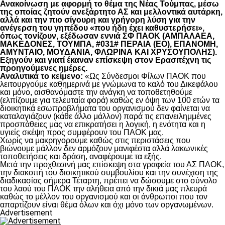
Ανακοίνωση με αφορμή το θέμα της Νέας Τούμπας, μέσω
της οποίας ζητούν ανεξάρτητο ΑΣ και μελλοντικά αυτάρκη,
αλλά και την πιο σίγουρη και γρήγορη λύση για την
ανέγερση του γηπέδου «που ήδη έχει καθυστερήσει»,
όπως τονίζουν, εξέδωσαν εννιά ΣΦ ΠΑΟΚ (ΑΜΠΑΛΑΕΑ,
ΜΑΚΕΔΟΝΕΣ, ΤΟΥΜΠΑ, #031# ΠΕΡΑΙΑ (ΕΟ), ΕΠΑΝΟΜΗ,
ΑΜΥΝΤΑΙΟ, ΜΟΥΔΑΝΙΑ, ΦΛΩΡΙΝΑ ΚΑΙ ΧΡΥΣΟΥΠΟΛΗΣ).
Εξηγούν και γιατί έκαναν επίσκεψη στον Ερασιτέχνη τις
προηγούμενες ημέρες.
Αναλυτικά το κείμενο:
«Ως Σύνδεσμοι Φίλων ΠΑΟΚ που
λειτουργούμε καθημερινά με γνώμωνα το καλό του Δικεφάλου
και μόνο, αισθανόμαστε την ανάγκη να τοποθετηθούμε
(ελπίζουμε για τελευταία φορά) καθώς εν όψη των 100 ετών τα
διοικητικά εσωπροβλήματα του οργανισμού δεν φαίνεται να
καταλαγιάζουν (κάθε άλλο μάλλον) παρά τις επανειλημμένες
προσπάθειες μας να επικρατήσει η λογική, η ενότητα και η
υγιείς σκέψη προς συμφέρουν του ΠΑΟΚ μας.
Χωρίς να μακρηγορούμε καθώς στις περιστάσεις που
βιώνουμε μάλλον δεν αρμόζουν μανιφέστα αλλά λακωνικές
τοποθετήσεις και δράση, αναφέρουμε τα εξής.
Μετά την προχθεσινή μας επίσκεψη στα γραφεία του ΑΣ ΠΑΟΚ,
την διακοπή του διοικητικού συμβουλίου και την συνέχιση της
διαδικασίας σήμερα Τέταρτη, πρέπει να δώσουμε στο σύνολο
του λαού του ΠΑΟΚ την αλήθεια από την δικιά μας πλευρά
καθώς το μέλλον του οργανισμού και οι άνθρωποι που τον
απαρτίζουν είναι θέμα όλων και όχι μόνο των οργανωμένων.
Advertisement