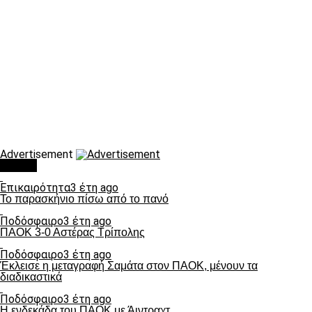
Advertisement
Τάσεις
Επικαιρότητα
3 έτη ago
Το παρασκήνιο πίσω από το πανό
Ποδόσφαιρο
3 έτη ago
ΠΑΟΚ 3-0 Αστέρας Τρίπολης
Ποδόσφαιρο
3 έτη ago
Έκλεισε η μεταγραφή Σαμάτα στον ΠΑΟΚ, μένουν τα
διαδικαστικά
Ποδόσφαιρο
3 έτη ago
Η ενδεκάδα του ΠΑΟΚ με Άιντραχτ