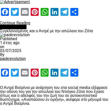
Facebook
Twitter
Email
Pinterest
WhatsApp
LinkedIn
Telegram
Μοιραστ
Continue Reading
Επικαιρότητα
Συγκλονισμένος και ο Αντρέ με την απώλεια του Ζότα
Published
1 έτος ago
on
03/07/2025
By
paokrevolution
Facebook
Twitter
Email
Pinterest
WhatsApp
LinkedIn
Telegram
Μοιραστ
Ο Αντρέ Βιεϊρίνια με ανάρτηση του στα social media εξέφρασε
την οδύνη του για την απώλεια του Ντιόγκο Ζότα που έχασε
όπως και ο αδελφός του την ζωή του σε αυτοκινητιστικό
δυστύχημα. «Αναπαύσου εν ειρήνη», ανέφερε στο μήνυμά του
ο Αντρέ Βιεϊρίνια.