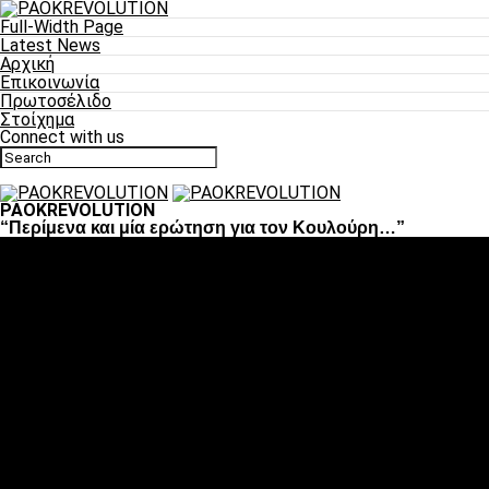
Full-Width Page
Latest News
Αρχική
Επικοινωνία
Πρωτοσέλιδο
Στοίχημα
Connect with us
PAOKREVOLUTION
“Περίμενα και μία ερώτηση για τον Κουλούρη…”
Ποδόσφαιρο
«Πλέον έχουμε αλλάξει σαν ομάδα, παίξαμε σαν ένα»
«Το πιο σημαντικό είναι η αυτοπεποίθηση των
ποδοσφαιριστών»
«Πάμε να διεκδικήσουμε την οκτάδα»
«Είναι απόλαυση να παίζεις για τον κόσμο του ΠΑΟΚ»
«Θα τα δώσουμε όλα κόντρα στη Λιόν για την οκτάδα»
Μπάσκετ