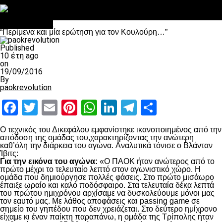
Στο OPEN τα προκριματικά, στη NOVA τα του πρωταθλήματος
Σαν σήμερα: Οταν “έφυγε” ο Λόραντ
Επικαιρότητα
“Περίμενα και μία ερώτηση για τον Κουλούρη…”
Published
10 έτη ago
on
19/09/2016
By
paokrevolution
Facebook
Twitter
Email
Pinterest
WhatsApp
LinkedIn
Telegram
Μοιραστ
Ο τεχνικός του Δικεφάλου εμφανίστηκε ικανοποιημένος από την
απόδοση της ομάδας του,χαρακτηρίζοντας την ανώτερη
καθ’όλη την διάρκεια του αγώνα. Αναλυτικά τόνισε ο Βλάνταν
Ίβιτς:
Για την εικόνα του αγώνα:
«Ο ΠΑΟΚ ήταν ανώτερος από το
πρώτο μέχρι το τελευταίο λεπτό στον αγωνιστικό χώρο. Η
ομάδα που δημιούργησε πολλές φάσεις. Στο πρώτο μισάωρο
έπαιξε ωραίο και καλό ποδόσφαιρο. Στα τελευταία δέκα λεπτά
του πρώτου ημιχρόνου αρχίσαμε να δυσκολεύουμε μόνοι μας
τον εαυτό μας. Με λάθος αποφάσεις και passing game σε
σημείο του γηπέδου που δεν χρειάζεται. Στο δεύτερο ημίχρονο
είχαμε κι έναν παίκτη παραπάνω, η ομάδα της Τρίπολης ήταν