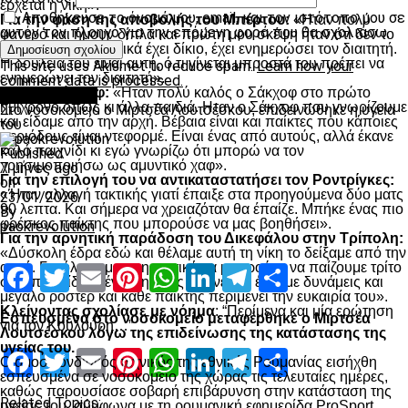
έρχεται η νίκη».
Αποθήκευσε το όνομά μου, email, και τον ιστότοπο μου σε
Για την φάση της αποβολής του Μπέρτου:
«Ηταν πολύ
αυτόν τον πλοηγό για την επόμενη φορά που θα σχολιάσω.
φανερό και ήμουν δίπλα και πρώτη μου σκέψη ήταν ότι δεν το
είδε ο τέταρτος. Τελικά έχει δίκιο, έχει ενημερώσει τον διαιτητή.
Η δουλειά του είναι αυτή, ό,τι γίνεται μπροστά του πρέπει να
This site uses Akismet to reduce spam.
Learn how your
ενημερώνει τον διαιτητή».
comment data is processed.
Για τον Σάκχοφ:
«Ηταν πολύ καλός ο Σάκχοφ στο πρώτο
Επικαιρότητα
ημίχρονο όπως κι άλλα παιδιά. Ηταν ο Σάκχοφ που γνωρίζουμε
Στο νοσοκομείο ο Μιρτσέα Λουτσέσκου, επιδεινώθηκε η υγεία
και είδαμε από την αρχή. Βέβαια είναι και παίκτες που κάποιες
του
περιόδους είναι ντεφορμέ. Είναι ένας από αυτούς, αλλά έκανε
καλό παιχνίδι κι εγώ γνωρίζω ότι μπορώ να τον
Published
χρησιμοποιήσω ως αμυντικό χαφ».
7 μήνες ago
Για την επιλογή του να αντικαταστατήσει τον Ροντρίγκες:
on
«Ήταν αλλαγή τακτικής γιατί έπαιξε στα προηγούμενα δύο ματς
23/01/2026
90 λεπτα. Και σήμερα να χρειαζόταν θα έπαίζε. Μπήκε ένας πιο
By
φρέσκος παίκτης που μπορούσε να μας βοηθήσει».
paokrevolution
Για την αρνητική παράδοση του Δικεφάλου στην Τρίπολη:
«Δύσκολη έδρα εδώ και θέλαμε αυτή τη νίκη το δείξαμε από την
αρχή. Για όλους μας σημαντικό να μπορούμε να παίζουμε τρίτο
Facebook
Twitter
Email
Pinterest
WhatsApp
LinkedIn
Telegram
Μοιραστ
σερί παιχνίδι με ένταση. Μας δείχνει ότι έχουμε δυνάμεις και
μεγαλο ρόστερ και κάθε παίκτης περιμένει την ευκαιρία του».
Kλείνοντας σχολίασε με νόημα
: “Περίμενα και μία ερώτηση
Εσπευσμένα στο νοσοκομείο μεταφέρθηκε ο Μιρτσέα
για τον Κουλούρη…”
Λουτσέσκου λόγω της επιδείνωσης της κατάστασης της
υγείας του.
Facebook
Twitter
Email
Pinterest
WhatsApp
LinkedIn
Telegram
Μοιραστ
Ο ομοσπονδιακός τεχνικός της εθνικής Ρουμανίας εισήχθη
εσπευσμένα σε νοσοκομείο της χώρας τις τελευταίες ημέρες,
καθώς παρουσίασε σοβαρή επιβάρυνση στην κατάσταση της
Related Topics:
υγείας του, σύμφωνα με τη ρουμανική εφημερίδα ProSport.