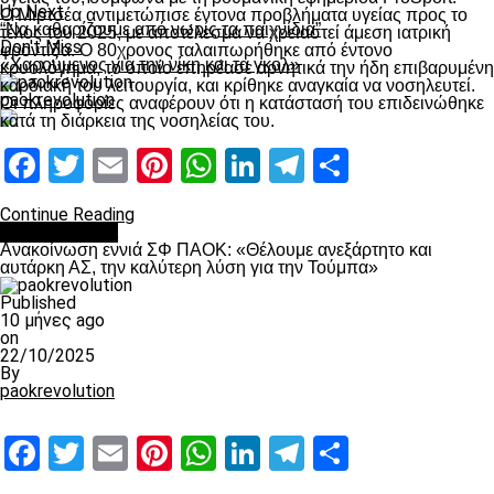
Up Next
Ο Μιρτσέα αντιμετώπισε έντονα προβλήματα υγείας προς το
“Να καθαρίζουμε από νωρίς τα παιχνίδια”
τέλος του 2025, με αποτέλεσμα να χρειαστεί άμεση ιατρική
Don't Miss
φροντίδα. Ο 80χρονος ταλαιπωρήθηκε από έντονο
«Χαρούμενος για την νίκη και τα γκολ»
κρυολόγημα, το οποίο επηρέασε αρνητικά την ήδη επιβαρυμένη
καρδιακή του λειτουργία, και κρίθηκε αναγκαία να νοσηλευτεί.
paokrevolution
Οι πληροφορίες αναφέρουν ότι η κατάστασή του επιδεινώθηκε
κατά τη διάρκεια της νοσηλείας του.
Facebook
Twitter
Email
Pinterest
WhatsApp
LinkedIn
Telegram
Μοιραστ
Continue Reading
Επικαιρότητα
Ανακοίνωση εννιά ΣΦ ΠΑΟΚ: «Θέλουμε ανεξάρτητο και
αυτάρκη ΑΣ, την καλύτερη λύση για την Τούμπα»
Published
10 μήνες ago
on
22/10/2025
By
paokrevolution
Facebook
Twitter
Email
Pinterest
WhatsApp
LinkedIn
Telegram
Μοιραστ