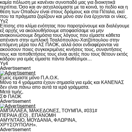
καμία πόλωση με κανέναν συνοπαδό μας για διοικητικά
τερτίπια. Όσο και αν ασχολούμαστε με τα κοινά, το πεδίο και η
θέση των Οπαδών είναι στους δρόμους και στα Πέταλα, εκεί
που τα πράγματα ζορίζουν και μόνο σαν ένα έρχονται οι νίκες.
Υγ2
Επίσης στο κλίμα ενότητας που παροτρύνουμε και διαλέγουμε
εξ αρχής να ακολουθήσουμε αποφασίσαμε να μην
ανακοινώσουμε δημόσια τους λόγους που είμαστε κάθετα
απέναντι στην εμπλοκή Τσαλόπουλου-Χατζόπουλου στην
επόμενη μέρα του ΑΣ ΠΑΟΚ, αλλά όσοι ενδιαφέρονται να
ακούσουν ποιες συγκεκριμένες κινήσεις τους, συναντήσεις
τους και τοποθετήσεις τους είναι αυτές που τους θέτουν εκτός
κάδρου για εμάς είμαστε πάντα διαθέσιμοι…
Υγ4
Advertisement
Εμείς είμαστε μόνο Π.Α.Ο.Κ.
Μόνο τα 4 γράμματα έχουν σημασία για εμάς και ΚΑΝΕΝΑΣ
δεν είναι πάνω απο αυτά τα ιερά γράμματα.
Μετά τιμής,
ΣΦ ΠΑΟΚ
Advertisement
ΑΜΠΑΛΑΕΑ, ΜΑΚΕΔΟΝΕΣ, ΤΟΥΜΠΑ, #031#
ΠΕΡΑΙΑ (ΕΟ) , ΕΠΑΝΟΜΗ
ΑΜΥΝΤΑΙΟ, ΜΟΥΔΑΝΙΑ, ΦΛΩΡΙΝΑ,
ΧΡΥΣΟΥΠΟΛΗ».
Advertisement