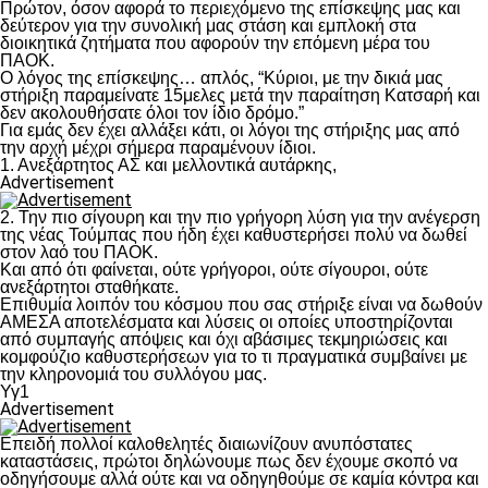
Πρώτον, όσον αφορά το περιεχόμενο της επίσκεψης μας και
δεύτερον για την συνολική μας στάση και εμπλοκή στα
διοικητικά ζητήματα που αφορούν την επόμενη μέρα του
ΠΑΟΚ.
Ο λόγος της επίσκεψης… απλός, “Κύριοι, με την δικιά μας
στήριξη παραμείνατε 15μελες μετά την παραίτηση Κατσαρή και
δεν ακολουθήσατε όλοι τον ίδιο δρόμο.”
Για εμάς δεν έχει αλλάξει κάτι, οι λόγοι της στήριξης μας από
την αρχή μέχρι σήμερα παραμένουν ίδιοι.
1. Ανεξάρτητος ΑΣ και μελλοντικά αυτάρκης,
Advertisement
2. Την πιο σίγουρη και την πιο γρήγορη λύση για την ανέγερση
της νέας Τούμπας που ήδη έχει καθυστερήσει πολύ να δωθεί
στον λαό του ΠΑΟΚ.
Και από ότι φαίνεται, ούτε γρήγοροι, ούτε σίγουροι, ούτε
ανεξάρτητοι σταθήκατε.
Επιθυμία λοιπόν του κόσμου που σας στήριξε είναι να δωθούν
ΑΜΕΣΑ αποτελέσματα και λύσεις οι οποίες υποστηρίζονται
από συμπαγής απόψεις και όχι αβάσιμες τεκμηριώσεις και
κομφούζιο καθυστερήσεων για το τι πραγματικά συμβαίνει με
την κληρονομιά του συλλόγου μας.
Υγ1
Advertisement
Επειδή πολλοί καλοθελητές διαιωνίζουν ανυπόστατες
καταστάσεις, πρώτοι δηλώνουμε πως δεν έχουμε σκοπό να
οδηγήσουμε αλλά ούτε και να οδηγηθούμε σε καμία κόντρα και