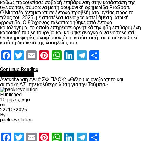
καθώς παρουσίασε σοβαρή επιβάρυνση στην κατάσταση της
υγείας του, σύμφωνα με τη ρουμανική εφημερίδα ProSport.
Ο Μιρτσέα αντιμετώπισε έντονα προβλήματα υγείας προς το
τέλος του 2025, με αποτέλεσμα να χρειαστεί άμεση ιατρική
φροντίδα. Ο 80χρονος ταλαιπωρήθηκε από έντονο
κρυολόγημα, το οποίο επηρέασε αρνητικά την ήδη επιβαρυμένη
καρδιακή του λειτουργία, και κρίθηκε αναγκαία να νοσηλευτεί.
Οι πληροφορίες αναφέρουν ότι η κατάστασή του επιδεινώθηκε
κατά τη διάρκεια της νοσηλείας του.
Facebook
Twitter
Email
Pinterest
WhatsApp
LinkedIn
Telegram
Μοιραστ
Continue Reading
Επικαιρότητα
Ανακοίνωση εννιά ΣΦ ΠΑΟΚ: «Θέλουμε ανεξάρτητο και
αυτάρκη ΑΣ, την καλύτερη λύση για την Τούμπα»
Published
10 μήνες ago
on
22/10/2025
By
paokrevolution
Facebook
Twitter
Email
Pinterest
WhatsApp
LinkedIn
Telegram
Μοιραστ