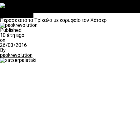
Στο OPEN τα προκριματικά, στη NOVA τα του πρωταθλήματος
Σαν σήμερα: Οταν “έφυγε” ο Λόραντ
Επικαιρότητα
Πέρασε από τα Τρίκαλα με κορυφαίο τον Χάτσερ
Published
10 έτη ago
on
26/03/2016
By
paokrevolution