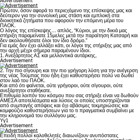
Advertisement
Πρώτον, όσον αφορά το περιεχόμενο της επίσκεψης μας και
δεύτερον για την συνολική μας στάση και εμπλοκή στα
διοικητικά ζητήματα που αφορούν την επόμενη μέρα του
ΠΑΟΚ.
Ο λόγος της επίσκεψης… απλός, “Κύριοι, με την δικιά μας
στήριξη παραμείνατε 15μελες μετά την παραίτηση Κατσαρή και
δεν ακολουθήσατε όλοι τον ίδιο δρόμο.”
Για εμάς δεν έχει αλλάξει κάτι, οι λόγοι της στήριξης μας από
την αρχή μέχρι σήμερα παραμένουν ίδιοι.
1. Ανεξάρτητος ΑΣ και μελλοντικά αυτάρκης,
Advertisement
2. Την πιο σίγουρη και την πιο γρήγορη λύση για την ανέγερση
της νέας Τούμπας που ήδη έχει καθυστερήσει πολύ να δωθεί
στον λαό του ΠΑΟΚ.
Και από ότι φαίνεται, ούτε γρήγοροι, ούτε σίγουροι, ούτε
ανεξάρτητοι σταθήκατε.
Επιθυμία λοιπόν του κόσμου που σας στήριξε είναι να δωθούν
ΑΜΕΣΑ αποτελέσματα και λύσεις οι οποίες υποστηρίζονται
από συμπαγής απόψεις και όχι αβάσιμες τεκμηριώσεις και
κομφούζιο καθυστερήσεων για το τι πραγματικά συμβαίνει με
την κληρονομιά του συλλόγου μας.
Υγ1
Advertisement
Επειδή πολλοί καλοθελητές διαιωνίζουν ανυπόστατες