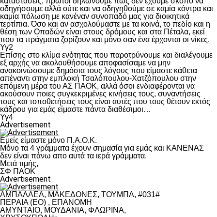
καταστάσεις, πρώτοι δηλώνουμε πως δεν έχουμε σκοπό να
οδηγήσουμε αλλά ούτε και να οδηγηθούμε σε καμία κόντρα και
καμία πόλωση με κανέναν συνοπαδό μας για διοικητικά
τερτίπια. Όσο και αν ασχολούμαστε με τα κοινά, το πεδίο και η
θέση των Οπαδών είναι στους δρόμους και στα Πέταλα, εκεί
που τα πράγματα ζορίζουν και μόνο σαν ένα έρχονται οι νίκες.
Υγ2
Επίσης στο κλίμα ενότητας που παροτρύνουμε και διαλέγουμε
εξ αρχής να ακολουθήσουμε αποφασίσαμε να μην
ανακοινώσουμε δημόσια τους λόγους που είμαστε κάθετα
απέναντι στην εμπλοκή Τσαλόπουλου-Χατζόπουλου στην
επόμενη μέρα του ΑΣ ΠΑΟΚ, αλλά όσοι ενδιαφέρονται να
ακούσουν ποιες συγκεκριμένες κινήσεις τους, συναντήσεις
τους και τοποθετήσεις τους είναι αυτές που τους θέτουν εκτός
κάδρου για εμάς είμαστε πάντα διαθέσιμοι…
Υγ4
Advertisement
Εμείς είμαστε μόνο Π.Α.Ο.Κ.
Μόνο τα 4 γράμματα έχουν σημασία για εμάς και ΚΑΝΕΝΑΣ
δεν είναι πάνω απο αυτά τα ιερά γράμματα.
Μετά τιμής,
ΣΦ ΠΑΟΚ
Advertisement
ΑΜΠΑΛΑΕΑ, ΜΑΚΕΔΟΝΕΣ, ΤΟΥΜΠΑ, #031#
ΠΕΡΑΙΑ (ΕΟ) , ΕΠΑΝΟΜΗ
ΑΜΥΝΤΑΙΟ, ΜΟΥΔΑΝΙΑ, ΦΛΩΡΙΝΑ,