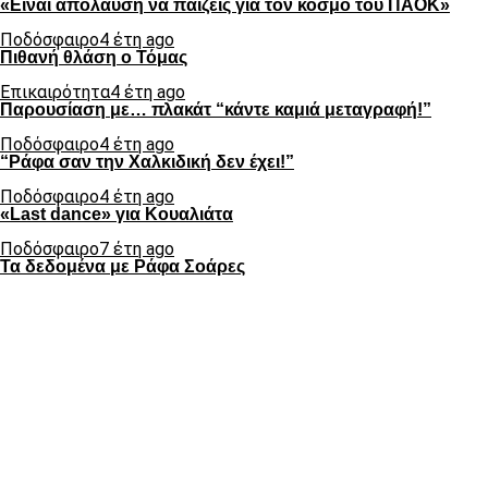
«Είναι απόλαυση να παίζεις για τον κόσμο του ΠΑΟΚ»
Ποδόσφαιρο
4 έτη ago
Πιθανή θλάση ο Τόμας
Επικαιρότητα
4 έτη ago
Παρουσίαση με… πλακάτ “κάντε καμιά μεταγραφή!”
Ποδόσφαιρο
4 έτη ago
“Ράφα σαν την Χαλκιδική δεν έχει!”
Ποδόσφαιρο
4 έτη ago
«Last dance» για Κουαλιάτα
Ποδόσφαιρο
7 έτη ago
Τα δεδομένα με Ράφα Σοάρες