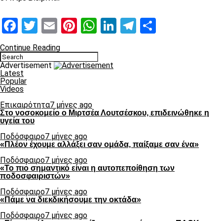
Facebook
Twitter
Email
Pinterest
WhatsApp
LinkedIn
Telegram
Μοιραστ
Continue Reading
Advertisement
Latest
Popular
Videos
Επικαιρότητα
7 μήνες ago
Στο νοσοκομείο ο Μιρτσέα Λουτσέσκου, επιδεινώθηκε η
υγεία του
Ποδόσφαιρο
7 μήνες ago
«Πλέον έχουμε αλλάξει σαν ομάδα, παίξαμε σαν ένα»
Ποδόσφαιρο
7 μήνες ago
«Το πιο σημαντικό είναι η αυτοπεποίθηση των
ποδοσφαιριστών»
Ποδόσφαιρο
7 μήνες ago
«Πάμε να διεκδικήσουμε την οκτάδα»
Ποδόσφαιρο
7 μήνες ago