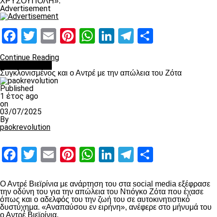
ΧΡΥΣΟΥΠΟΛΗ».
Advertisement
Facebook
Twitter
Email
Pinterest
WhatsApp
LinkedIn
Telegram
Μοιραστ
Continue Reading
Επικαιρότητα
Συγκλονισμένος και ο Αντρέ με την απώλεια του Ζότα
Published
1 έτος ago
on
03/07/2025
By
paokrevolution
Facebook
Twitter
Email
Pinterest
WhatsApp
LinkedIn
Telegram
Μοιραστ
Ο Αντρέ Βιεϊρίνια με ανάρτηση του στα social media εξέφρασε
την οδύνη του για την απώλεια του Ντιόγκο Ζότα που έχασε
όπως και ο αδελφός του την ζωή του σε αυτοκινητιστικό
δυστύχημα. «Αναπαύσου εν ειρήνη», ανέφερε στο μήνυμά του
ο Αντρέ Βιεϊρίνια.