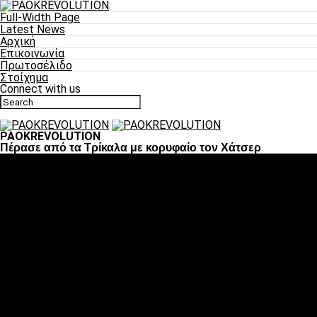
Full-Width Page
Latest News
Αρχική
Επικοινωνία
Πρωτοσέλιδο
Στοίχημα
Connect with us
PAOKREVOLUTION
Πέρασε από τα Τρίκαλα με κορυφαίο τον Χάτσερ
Ποδόσφαιρο
«Πλέον έχουμε αλλάξει σαν ομάδα, παίξαμε σαν ένα»
«Το πιο σημαντικό είναι η αυτοπεποίθηση των
ποδοσφαιριστών»
«Πάμε να διεκδικήσουμε την οκτάδα»
«Είναι απόλαυση να παίζεις για τον κόσμο του ΠΑΟΚ»
«Θα τα δώσουμε όλα κόντρα στη Λιόν για την οκτάδα»
Μπάσκετ