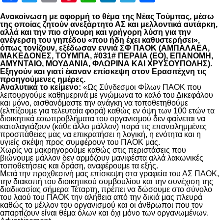
Ανακοίνωση με αφορμή το θέμα της Νέας Τούμπας, μέσω
της οποίας ζητούν ανεξάρτητο ΑΣ και μελλοντικά αυτάρκη,
αλλά και την πιο σίγουρη και γρήγορη λύση για την
ανέγερση του γηπέδου «που ήδη έχει καθυστερήσει»,
όπως τονίζουν, εξέδωσαν εννιά ΣΦ ΠΑΟΚ (ΑΜΠΑΛΑΕΑ,
ΜΑΚΕΔΟΝΕΣ, ΤΟΥΜΠΑ, #031# ΠΕΡΑΙΑ (ΕΟ), ΕΠΑΝΟΜΗ,
ΑΜΥΝΤΑΙΟ, ΜΟΥΔΑΝΙΑ, ΦΛΩΡΙΝΑ ΚΑΙ ΧΡΥΣΟΥΠΟΛΗΣ).
Εξηγούν και γιατί έκαναν επίσκεψη στον Ερασιτέχνη τις
προηγούμενες ημέρες.
Αναλυτικά το κείμενο:
«Ως Σύνδεσμοι Φίλων ΠΑΟΚ που
λειτουργούμε καθημερινά με γνώμωνα το καλό του Δικεφάλου
και μόνο, αισθανόμαστε την ανάγκη να τοποθετηθούμε
(ελπίζουμε για τελευταία φορά) καθώς εν όψη των 100 ετών τα
διοικητικά εσωπροβλήματα του οργανισμού δεν φαίνεται να
καταλαγιάζουν (κάθε άλλο μάλλον) παρά τις επανειλημμένες
προσπάθειες μας να επικρατήσει η λογική, η ενότητα και η
υγιείς σκέψη προς συμφέρουν του ΠΑΟΚ μας.
Χωρίς να μακρηγορούμε καθώς στις περιστάσεις που
βιώνουμε μάλλον δεν αρμόζουν μανιφέστα αλλά λακωνικές
τοποθετήσεις και δράση, αναφέρουμε τα εξής.
Μετά την προχθεσινή μας επίσκεψη στα γραφεία του ΑΣ ΠΑΟΚ,
την διακοπή του διοικητικού συμβουλίου και την συνέχιση της
διαδικασίας σήμερα Τέταρτη, πρέπει να δώσουμε στο σύνολο
του λαού του ΠΑΟΚ την αλήθεια από την δικιά μας πλευρά
καθώς το μέλλον του οργανισμού και οι άνθρωποι που τον
απαρτίζουν είναι θέμα όλων και όχι μόνο των οργανωμένων.