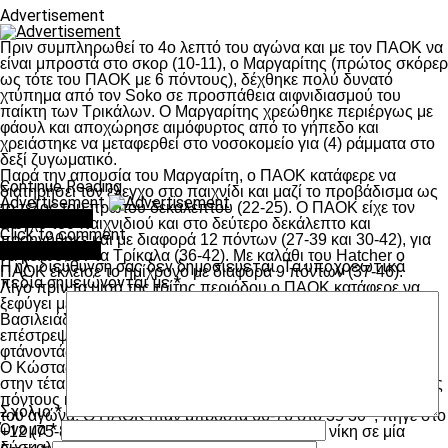
Advertisement
Πριν συμπληρωθεί το 4ο λεπτό του αγώνα και με τον ΠΑΟΚ να
είναι μπροστά στο σκορ (10-11), ο Μαργαρίτης (πρώτος σκόρερ
ως τότε του ΠΑΟΚ με 6 πόντους), δέχθηκε πολύ δυνατό
χτύπημα από τον Soko σε προσπάθεια αιφνιδιασμού του
παίκτη των Τρικάλων. Ο Μαργαρίτης χρεώθηκε περιέργως με
φάουλ και αποχώρησε αιμόφυρτος από το γήπεδο και
χρειάστηκε να μεταφερθεί στο νοσοκομείο για (4) ράμματα στο
δεξί ζυγωματικό.
Παρά την απουσία του Μαργαρίτη, ο ΠΑΟΚ κατάφερε να
Continue Reading
διατηρήσει τον έλεγχο στο παιχνίδι και μαζί το προβάδισμα ως
Advertisement
το τέλος του πρώτου δεκαλέπτου (22-25). Ο ΠΑΟΚ είχε τον
You may like
έλεγχο του παιχνιδιού και στο δεύτερο δεκάλεπτο και
Click to comment
προηγήθηκε και με διαφορά 12 πόντων (27-39 και 30-42), για
Leave a Reply
να μειώσουν τα Τρίκαλα (36-42). Με καλάθι του Hatcher ο
Η ηλ. διεύθυνση σας δεν δημοσιεύεται.
Τα υποχρεωτικά
ΠΑΟΚ έκλεισε το ημίχρονο με διαφορά 9 πόντων (37-46).
πεδία σημειώνονται με
*
Λίγο πριν τα μισά της τρίτης περιόδου ο ΠΑΟΚ κατάφερε να
ξεφύγει με διαφορά 17 πόντων (41-58) με τρίποντο του
Βασιλειάδη, αλλά οι γηπεδούχοι δεν τα παράτησαν και
επέστρεψαν στο παιχνίδι, μειώνοντας σταδιακά τη διαφορά και
φτάνοντάς την στους 7 πόντους (57-64) στο 30ό λεπτό.
Ο Κώστας Κακαρούδης πέτυχε 8 από τους 10 πόντους του
στην τέταρτη περίοδο, ο William Hatcher πέτυχε καθοριστικούς
πόντους και ο ΠΑΟΚ διατήρησε το προβάδισμα ως το τέλος
Σχόλιο
*
του αγώνα. Ο ΠΑΟΚ ήταν μπροστά 66-76 στο 35’30’’, πήγε στο
Όνομα
*
+12 (75-87) με καλάθι του Hatcher και πήρε τη νίκη σε μία
δύσκολη έδρα.