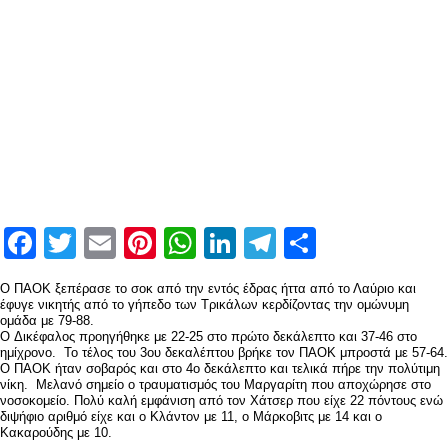
Facebook
Twitter
Email
Pinterest
WhatsApp
LinkedIn
Telegram
Μοιραστ
Ο ΠΑΟΚ ξεπέρασε το σοκ από την εντός έδρας ήττα από το Λαύριο και
έφυγε νικητής από το γήπεδο των Τρικάλων κερδίζοντας την ομώνυμη
ομάδα με 79-88.
O Δικέφαλος προηγήθηκε με 22-25 στο πρώτο δεκάλεπτο και 37-46 στο
ημίχρονο. Το τέλος του 3ου δεκαλέπτου βρήκε τον ΠΑΟΚ μπροστά με 57-64.
Ο ΠΑΟΚ ήταν σοβαρός και στο 4ο δεκάλεπτο και τελικά πήρε την πολύτιμη
νίκη. Μελανό σημείο ο τραυματισμός του Μαργαρίτη που αποχώρησε στο
νοσοκομείο. Πολύ καλή εμφάνιση από τον Χάτσερ που είχε 22 πόντους ενώ
διψήφιο αριθμό είχε και ο Κλάντον με 11, ο Μάρκοβιτς με 14 και ο
Κακαρούδης με 10.