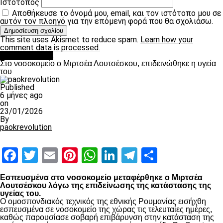
Ιστότοπος
Αποθήκευσε το όνομά μου, email, και τον ιστότοπο μου σε
αυτόν τον πλοηγό για την επόμενη φορά που θα σχολιάσω.
This site uses Akismet to reduce spam.
Learn how your
comment data is processed.
Επικαιρότητα
Στο νοσοκομείο ο Μιρτσέα Λουτσέσκου, επιδεινώθηκε η υγεία
του
Published
6 μήνες ago
on
23/01/2026
By
paokrevolution
Facebook
Twitter
Email
Pinterest
WhatsApp
LinkedIn
Telegram
Μοιραστ
Εσπευσμένα στο νοσοκομείο μεταφέρθηκε ο Μιρτσέα
Λουτσέσκου λόγω της επιδείνωσης της κατάστασης της
υγείας του.
Ο ομοσπονδιακός τεχνικός της εθνικής Ρουμανίας εισήχθη
εσπευσμένα σε νοσοκομείο της χώρας τις τελευταίες ημέρες,
καθώς παρουσίασε σοβαρή επιβάρυνση στην κατάσταση της