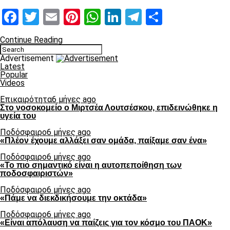
Facebook
Twitter
Email
Pinterest
WhatsApp
LinkedIn
Telegram
Μοιραστ
Continue Reading
Advertisement
Latest
Popular
Videos
Επικαιρότητα
6 μήνες ago
Στο νοσοκομείο ο Μιρτσέα Λουτσέσκου, επιδεινώθηκε η
υγεία του
Ποδόσφαιρο
6 μήνες ago
«Πλέον έχουμε αλλάξει σαν ομάδα, παίξαμε σαν ένα»
Ποδόσφαιρο
6 μήνες ago
«Το πιο σημαντικό είναι η αυτοπεποίθηση των
ποδοσφαιριστών»
Ποδόσφαιρο
6 μήνες ago
«Πάμε να διεκδικήσουμε την οκτάδα»
Ποδόσφαιρο
6 μήνες ago
«Είναι απόλαυση να παίζεις για τον κόσμο του ΠΑΟΚ»