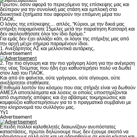
Πρώτον, όσον αφορά το περιεχόμενο της επίσκεψης μας και
δεύτερον για την συνολική μας στάση και εμπλοκή στα
διοικητικά ζητήματα που αφορούν την επόμενη μέρα του
ΠΑΟΚ.
Ο λόγος της επίσκεψης… απλός, “Κύριοι, με την δικιά μας
στήριξη παραμείνατε 15μελες μετά την παραίτηση Κατσαρή και
δεν ακολουθήσατε όλοι τον ίδιο δρόμο.”
Για εμάς δεν έχει αλλάξει κάτι, οι λόγοι της στήριξης μας από
την αρχή μέχρι σήμερα παραμένουν ίδιοι.
1. Ανεξάρτητος ΑΣ και μελλοντικά αυτάρκης,
Advertisement
2. Την πιο σίγουρη και την πιο γρήγορη λύση για την ανέγερση
της νέας Τούμπας που ήδη έχει καθυστερήσει πολύ να δωθεί
στον λαό του ΠΑΟΚ.
Και από ότι φαίνεται, ούτε γρήγοροι, ούτε σίγουροι, ούτε
ανεξάρτητοι σταθήκατε.
Επιθυμία λοιπόν του κόσμου που σας στήριξε είναι να δωθούν
ΑΜΕΣΑ αποτελέσματα και λύσεις οι οποίες υποστηρίζονται
από συμπαγής απόψεις και όχι αβάσιμες τεκμηριώσεις και
κομφούζιο καθυστερήσεων για το τι πραγματικά συμβαίνει με
την κληρονομιά του συλλόγου μας.
Υγ1
Advertisement
Επειδή πολλοί καλοθελητές διαιωνίζουν ανυπόστατες
καταστάσεις, πρώτοι δηλώνουμε πως δεν έχουμε σκοπό να
οδηγήσουμε αλλά ούτε και να οδηγηθούμε σε καμία κόντρα και