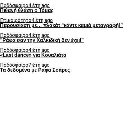
Ποδόσφαιρο
4 έτη ago
Πιθανή θλάση ο Τόμας
Επικαιρότητα
4 έτη ago
Παρουσίαση με… πλακάτ “κάντε καμιά μεταγραφή!”
Ποδόσφαιρο
4 έτη ago
“Ράφα σαν την Χαλκιδική δεν έχει!”
Ποδόσφαιρο
4 έτη ago
«Last dance» για Κουαλιάτα
Ποδόσφαιρο
7 έτη ago
Τα δεδομένα με Ράφα Σοάρες