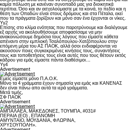
καμία πόλωση με κανέναν συνοπαδό μας για διοικητικά
τερτίπια. Όσο και αν ασχολούμαστε με τα κοινά, το πεδίο και η
θέση των Οπαδών είναι στους δρόμους και στα Πέταλα, εκεί
που τα πράγματα ζορίζουν και μόνο σαν ένα έρχονται οι νίκες.
Υγ2
Επίσης στο κλίμα ενότητας που παροτρύνουμε και διαλέγουμε
εξ αρχής να ακολουθήσουμε αποφασίσαμε να μην
ανακοινώσουμε δημόσια τους λόγους που είμαστε κάθετα
απέναντι στην εμπλοκή Τσαλόπουλου-Χατζόπουλου στην
επόμενη μέρα του ΑΣ ΠΑΟΚ, αλλά όσοι ενδιαφέρονται να
ακούσουν ποιες συγκεκριμένες κινήσεις τους, συναντήσεις
τους και τοποθετήσεις τους είναι αυτές που τους θέτουν εκτός
κάδρου για εμάς είμαστε πάντα διαθέσιμοι…
Υγ4
Advertisement
Εμείς είμαστε μόνο Π.Α.Ο.Κ.
Μόνο τα 4 γράμματα έχουν σημασία για εμάς και ΚΑΝΕΝΑΣ
δεν είναι πάνω απο αυτά τα ιερά γράμματα.
Μετά τιμής,
ΣΦ ΠΑΟΚ
Advertisement
ΑΜΠΑΛΑΕΑ, ΜΑΚΕΔΟΝΕΣ, ΤΟΥΜΠΑ, #031#
ΠΕΡΑΙΑ (ΕΟ) , ΕΠΑΝΟΜΗ
ΑΜΥΝΤΑΙΟ, ΜΟΥΔΑΝΙΑ, ΦΛΩΡΙΝΑ,
ΧΡΥΣΟΥΠΟΛΗ».
Advertisement