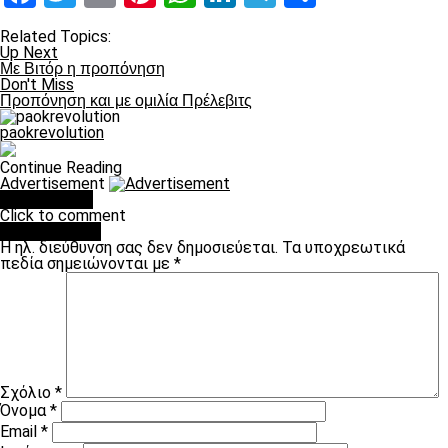
Related Topics:
Up Next
Με Βιτόρ η προπόνηση
Don't Miss
Προπόνηση και με ομιλία Πρέλεβιτς
paokrevolution
Continue Reading
Advertisement
You may like
Click to comment
Leave a Reply
Η ηλ. διεύθυνση σας δεν δημοσιεύεται.
Τα υποχρεωτικά
πεδία σημειώνονται με
*
Σχόλιο
*
Όνομα
*
Email
*