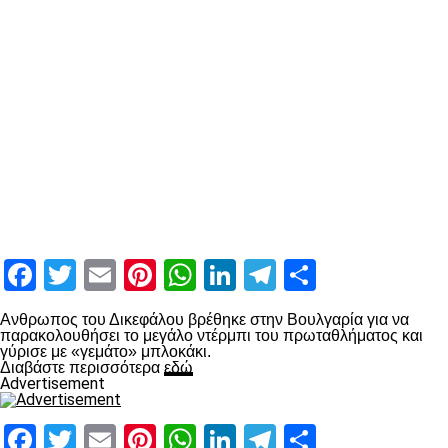
Facebook
Twitter
Email
Pinterest
WhatsApp
LinkedIn
Telegram
Μοιραστ
Ανθρωπος του Δικεφάλου βρέθηκε στην Βουλγαρία για να
παρακολουθήσει το μεγάλο ντέρμπι του πρωταθλήματος και
γύρισε με «γεμάτο» μπλοκάκι.
Διαβάστε περισσότερα
εδώ
Advertisement
Facebook
Twitter
Email
Pinterest
WhatsApp
LinkedIn
Telegram
Μοιραστ