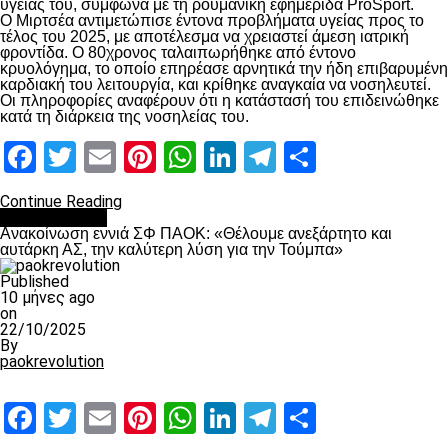
υγείας του, σύμφωνα με τη ρουμανική εφημερίδα ProSport.
Ο Μιρτσέα αντιμετώπισε έντονα προβλήματα υγείας προς το
τέλος του 2025, με αποτέλεσμα να χρειαστεί άμεση ιατρική
φροντίδα. Ο 80χρονος ταλαιπωρήθηκε από έντονο
κρυολόγημα, το οποίο επηρέασε αρνητικά την ήδη επιβαρυμένη
καρδιακή του λειτουργία, και κρίθηκε αναγκαία να νοσηλευτεί.
Οι πληροφορίες αναφέρουν ότι η κατάστασή του επιδεινώθηκε
κατά τη διάρκεια της νοσηλείας του.
Facebook
Twitter
Email
Pinterest
WhatsApp
LinkedIn
Telegram
Μοιραστ
Continue Reading
Επικαιρότητα
Ανακοίνωση εννιά ΣΦ ΠΑΟΚ: «Θέλουμε ανεξάρτητο και
αυτάρκη ΑΣ, την καλύτερη λύση για την Τούμπα»
Published
10 μήνες ago
on
22/10/2025
By
paokrevolution
Facebook
Twitter
Email
Pinterest
WhatsApp
LinkedIn
Telegram
Μοιραστ