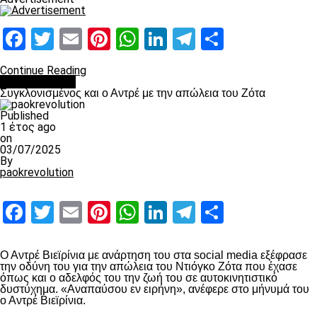
Facebook
Twitter
Email
Pinterest
WhatsApp
LinkedIn
Telegram
Μοιραστ
Continue Reading
Επικαιρότητα
Συγκλονισμένος και ο Αντρέ με την απώλεια του Ζότα
Published
1 έτος ago
on
03/07/2025
By
paokrevolution
Facebook
Twitter
Email
Pinterest
WhatsApp
LinkedIn
Telegram
Μοιραστ
Ο Αντρέ Βιεϊρίνια με ανάρτηση του στα social media εξέφρασε
την οδύνη του για την απώλεια του Ντιόγκο Ζότα που έχασε
όπως και ο αδελφός του την ζωή του σε αυτοκινητιστικό
δυστύχημα. «Αναπαύσου εν ειρήνη», ανέφερε στο μήνυμά του
ο Αντρέ Βιεϊρίνια.