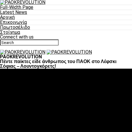
Full-Width Page
Latest News
Αρχική
Επικοινωνία
Πρωτοσέλιδο
Στοίχημα
Connect with us
PAOKREVOLUTION
Πέντε παίκτες είδε άνθρωπος του ΠΑΟΚ στο Λέφσκι
Σόφιας – Λουντογκόρετς!
Ποδόσφαιρο
«Πλέον έχουμε αλλάξει σαν ομάδα, παίξαμε σαν ένα»
«Το πιο σημαντικό είναι η αυτοπεποίθηση των
ποδοσφαιριστών»
«Πάμε να διεκδικήσουμε την οκτάδα»
«Είναι απόλαυση να παίζεις για τον κόσμο του ΠΑΟΚ»
«Θα τα δώσουμε όλα κόντρα στη Λιόν για την οκτάδα»
Μπάσκετ