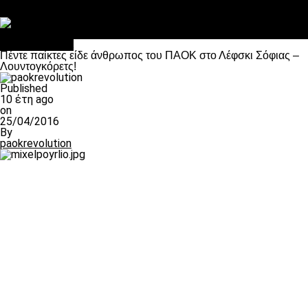
Στο OPEN τα προκριματικά, στη NOVA τα του πρωταθλήματος
Σαν σήμερα: Οταν “έφυγε” ο Λόραντ
Επικαιρότητα
Πέντε παίκτες είδε άνθρωπος του ΠΑΟΚ στο Λέφσκι Σόφιας –
Λουντογκόρετς!
Published
10 έτη ago
on
25/04/2016
By
paokrevolution