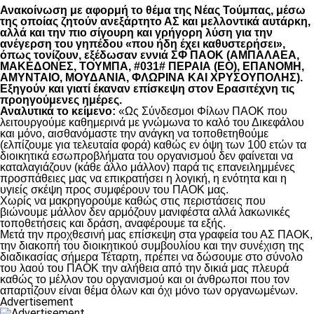
Ανακοίνωση με αφορμή το θέμα της Νέας Τούμπας, μέσω
της οποίας ζητούν ανεξάρτητο ΑΣ και μελλοντικά αυτάρκη,
αλλά και την πιο σίγουρη και γρήγορη λύση για την
ανέγερση του γηπέδου «που ήδη έχει καθυστερήσει»,
όπως τονίζουν, εξέδωσαν εννιά ΣΦ ΠΑΟΚ (ΑΜΠΑΛΑΕΑ,
ΜΑΚΕΔΟΝΕΣ, ΤΟΥΜΠΑ, #031# ΠΕΡΑΙΑ (ΕΟ), ΕΠΑΝΟΜΗ,
ΑΜΥΝΤΑΙΟ, ΜΟΥΔΑΝΙΑ, ΦΛΩΡΙΝΑ ΚΑΙ ΧΡΥΣΟΥΠΟΛΗΣ).
Εξηγούν και γιατί έκαναν επίσκεψη στον Ερασιτέχνη τις
προηγούμενες ημέρες.
Αναλυτικά το κείμενο:
«Ως Σύνδεσμοι Φίλων ΠΑΟΚ που
λειτουργούμε καθημερινά με γνώμωνα το καλό του Δικεφάλου
και μόνο, αισθανόμαστε την ανάγκη να τοποθετηθούμε
(ελπίζουμε για τελευταία φορά) καθώς εν όψη των 100 ετών τα
διοικητικά εσωπροβλήματα του οργανισμού δεν φαίνεται να
καταλαγιάζουν (κάθε άλλο μάλλον) παρά τις επανειλημμένες
προσπάθειες μας να επικρατήσει η λογική, η ενότητα και η
υγιείς σκέψη προς συμφέρουν του ΠΑΟΚ μας.
Χωρίς να μακρηγορούμε καθώς στις περιστάσεις που
βιώνουμε μάλλον δεν αρμόζουν μανιφέστα αλλά λακωνικές
τοποθετήσεις και δράση, αναφέρουμε τα εξής.
Μετά την προχθεσινή μας επίσκεψη στα γραφεία του ΑΣ ΠΑΟΚ,
την διακοπή του διοικητικού συμβουλίου και την συνέχιση της
διαδικασίας σήμερα Τέταρτη, πρέπει να δώσουμε στο σύνολο
του λαού του ΠΑΟΚ την αλήθεια από την δικιά μας πλευρά
καθώς το μέλλον του οργανισμού και οι άνθρωποι που τον
απαρτίζουν είναι θέμα όλων και όχι μόνο των οργανωμένων.
Advertisement