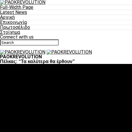
Full-Width Page
Latest News
Αρχική
Επικοινωνία
Πρωτοσέλιδο
Στοίχημα
Connect with us
PAOKREVOLUTION
Πέλκας: “Τα καλύτερα θα έρθουν”
Ποδόσφαιρο
«Πλέον έχουμε αλλάξει σαν ομάδα, παίξαμε σαν ένα»
«Το πιο σημαντικό είναι η αυτοπεποίθηση των
ποδοσφαιριστών»
«Πάμε να διεκδικήσουμε την οκτάδα»
«Είναι απόλαυση να παίζεις για τον κόσμο του ΠΑΟΚ»
«Θα τα δώσουμε όλα κόντρα στη Λιόν για την οκτάδα»
Μπάσκετ