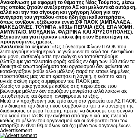
Ανακοίνωση με αφορμή το θέμα της Νέας Τούμπας, μέσω
της οποίας ζητούν ανεξάρτητο ΑΣ και μελλοντικά αυτάρκη,
αλλά και την πιο σίγουρη και γρήγορη λύση για την
ανέγερση του γηπέδου «που ήδη έχει καθυστερήσει»,
όπως τονίζουν, εξέδωσαν εννιά ΣΦ ΠΑΟΚ (ΑΜΠΑΛΑΕΑ,
ΜΑΚΕΔΟΝΕΣ, ΤΟΥΜΠΑ, #031# ΠΕΡΑΙΑ (ΕΟ), ΕΠΑΝΟΜΗ,
ΑΜΥΝΤΑΙΟ, ΜΟΥΔΑΝΙΑ, ΦΛΩΡΙΝΑ ΚΑΙ ΧΡΥΣΟΥΠΟΛΗΣ).
Εξηγούν και γιατί έκαναν επίσκεψη στον Ερασιτέχνη τις
προηγούμενες ημέρες.
Αναλυτικά το κείμενο:
«Ως Σύνδεσμοι Φίλων ΠΑΟΚ που
λειτουργούμε καθημερινά με γνώμωνα το καλό του Δικεφάλου
και μόνο, αισθανόμαστε την ανάγκη να τοποθετηθούμε
(ελπίζουμε για τελευταία φορά) καθώς εν όψη των 100 ετών τα
διοικητικά εσωπροβλήματα του οργανισμού δεν φαίνεται να
καταλαγιάζουν (κάθε άλλο μάλλον) παρά τις επανειλημμένες
προσπάθειες μας να επικρατήσει η λογική, η ενότητα και η
υγιείς σκέψη προς συμφέρουν του ΠΑΟΚ μας.
Χωρίς να μακρηγορούμε καθώς στις περιστάσεις που
βιώνουμε μάλλον δεν αρμόζουν μανιφέστα αλλά λακωνικές
τοποθετήσεις και δράση, αναφέρουμε τα εξής.
Μετά την προχθεσινή μας επίσκεψη στα γραφεία του ΑΣ ΠΑΟΚ,
την διακοπή του διοικητικού συμβουλίου και την συνέχιση της
διαδικασίας σήμερα Τέταρτη, πρέπει να δώσουμε στο σύνολο
του λαού του ΠΑΟΚ την αλήθεια από την δικιά μας πλευρά
καθώς το μέλλον του οργανισμού και οι άνθρωποι που τον
απαρτίζουν είναι θέμα όλων και όχι μόνο των οργανωμένων.
Advertisement