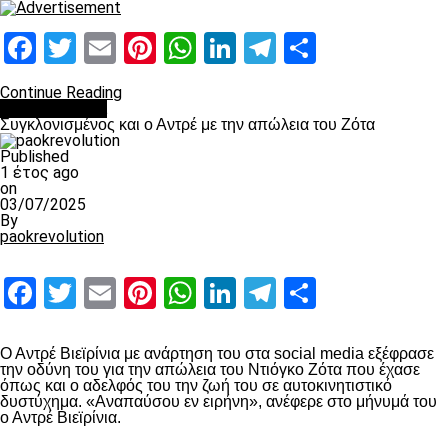
Facebook
Twitter
Email
Pinterest
WhatsApp
LinkedIn
Telegram
Μοιραστ
Continue Reading
Επικαιρότητα
Συγκλονισμένος και ο Αντρέ με την απώλεια του Ζότα
Published
1 έτος ago
on
03/07/2025
By
paokrevolution
Facebook
Twitter
Email
Pinterest
WhatsApp
LinkedIn
Telegram
Μοιραστ
Ο Αντρέ Βιεϊρίνια με ανάρτηση του στα social media εξέφρασε
την οδύνη του για την απώλεια του Ντιόγκο Ζότα που έχασε
όπως και ο αδελφός του την ζωή του σε αυτοκινητιστικό
δυστύχημα. «Αναπαύσου εν ειρήνη», ανέφερε στο μήνυμά του
ο Αντρέ Βιεϊρίνια.