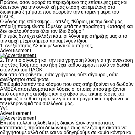
Πρώτον, όσον αφορά το περιεχόμενο της επίσκεψης μας και
δεύτερον για την συνολική μας στάση και εμπλοκή στα
διοικητικά ζητήματα που αφορούν την επόμενη μέρα του
ΠΑΟΚ.
Ο λόγος της επίσκεψης… απλός, “Κύριοι, με την δικιά μας
στήριξη παραμείνατε 15μελες μετά την παραίτηση Κατσαρή και
δεν ακολουθήσατε όλοι τον ίδιο δρόμο.”
Για εμάς δεν έχει αλλάξει κάτι, οι λόγοι της στήριξης μας από
την αρχή μέχρι σήμερα παραμένουν ίδιοι.
1. Ανεξάρτητος ΑΣ και μελλοντικά αυτάρκης,
Advertisement
2. Την πιο σίγουρη και την πιο γρήγορη λύση για την ανέγερση
της νέας Τούμπας που ήδη έχει καθυστερήσει πολύ να δωθεί
στον λαό του ΠΑΟΚ.
Και από ότι φαίνεται, ούτε γρήγοροι, ούτε σίγουροι, ούτε
ανεξάρτητοι σταθήκατε.
Επιθυμία λοιπόν του κόσμου που σας στήριξε είναι να δωθούν
ΑΜΕΣΑ αποτελέσματα και λύσεις οι οποίες υποστηρίζονται
από συμπαγής απόψεις και όχι αβάσιμες τεκμηριώσεις και
κομφούζιο καθυστερήσεων για το τι πραγματικά συμβαίνει με
την κληρονομιά του συλλόγου μας.
Υγ1
Advertisement
Επειδή πολλοί καλοθελητές διαιωνίζουν ανυπόστατες
καταστάσεις, πρώτοι δηλώνουμε πως δεν έχουμε σκοπό να
οδηγήσουμε αλλά ούτε και να οδηγηθούμε σε καμία κόντρα και