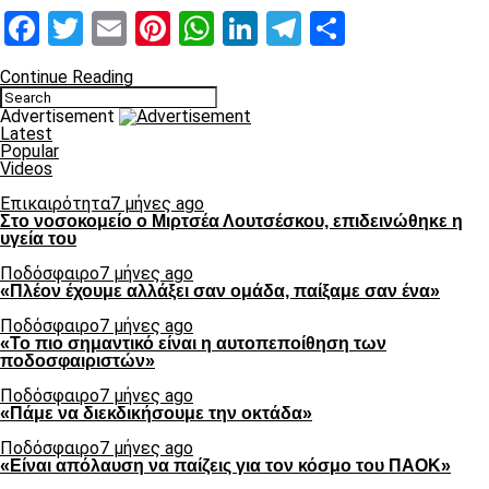
Facebook
Twitter
Email
Pinterest
WhatsApp
LinkedIn
Telegram
Μοιραστ
Continue Reading
Advertisement
Latest
Popular
Videos
Επικαιρότητα
7 μήνες ago
Στο νοσοκομείο ο Μιρτσέα Λουτσέσκου, επιδεινώθηκε η
υγεία του
Ποδόσφαιρο
7 μήνες ago
«Πλέον έχουμε αλλάξει σαν ομάδα, παίξαμε σαν ένα»
Ποδόσφαιρο
7 μήνες ago
«Το πιο σημαντικό είναι η αυτοπεποίθηση των
ποδοσφαιριστών»
Ποδόσφαιρο
7 μήνες ago
«Πάμε να διεκδικήσουμε την οκτάδα»
Ποδόσφαιρο
7 μήνες ago
«Είναι απόλαυση να παίζεις για τον κόσμο του ΠΑΟΚ»