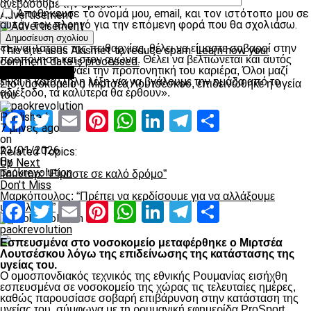
ανεβάσουμε την ομάδα».
Αποθήκευσε το όνομά μου, email, και τον ιστότοπο μου σε
Advertisement
αυτόν τον πλοηγό για την επόμενη φορά που θα σχολιάσω.
Για τον Τούντορ:
«Είναι λάτρης της πειθαρχίας, θέλει να είμαστε σοβαροί στην
This site uses Akismet to reduce spam.
Learn how your
προπόνηση και στον αγώνα. Θέλει να βελτιώνεται και αυτός
comment data is processed.
γιατί τώρα ξεκινάει την προπονητική του καριέρα, Όλοι μαζί
Επικαιρότητα
είναι η κατάλληλη λέξη για να βγάλουμε την ομάδα από το
Στο νοσοκομείο ο Μιρτσέα Λουτσέσκου, επιδεινώθηκε η υγεία
αδιέξοδο, τα καλύτερα θα έρθουν».
του
Facebook
Twitter
Email
Pinterest
WhatsApp
LinkedIn
Telegram
Μοιραστ
Published
7 μήνες ago
on
23/01/2026
Related Topics:
By
Up Next
paokrevolution
Τούντορ: “Είμαστε σε καλό δρόμο”
Don't Miss
Μαρκόπουλος: “Πρέπει να κερδίσουμε για να αλλάξουμε
Facebook
Twitter
Email
Pinterest
WhatsApp
LinkedIn
Telegram
Μοιραστ
ψυχολογία”
paokrevolution
Εσπευσμένα στο νοσοκομείο μεταφέρθηκε ο Μιρτσέα
Λουτσέσκου λόγω της επιδείνωσης της κατάστασης της
υγείας του.
Ο ομοσπονδιακός τεχνικός της εθνικής Ρουμανίας εισήχθη
εσπευσμένα σε νοσοκομείο της χώρας τις τελευταίες ημέρες,
καθώς παρουσίασε σοβαρή επιβάρυνση στην κατάσταση της
υγείας του, σύμφωνα με τη ρουμανική εφημερίδα ProSport.