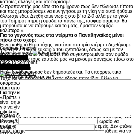
κάποιες αλλαγές και ισοφαρίσαμε.
Ο προπονητής μας είπε στο ημίχρονο πως δεν τέλειωσε τίποτα
και πως μπορούσαμε να κυνηγήσουμε τη νίκη για αυτό ήρθαμε
άλλωστε εδώ. Δεχθήκαμε νωρίς στο β’ το 2-0 αλλά με το γκολ
του Τσίμιροτ πήρε η ομάδα τα πάνω της, ισοφαρίσαμε και θα
μπορούσαμε να πάρουμε και το ματς, ήμασταν νομίζω
καλύτεροι».
Για το γεγονός πως στα ντέρμπι ο Παναθηναϊκός μένει
πίσω στο σκορ:
Είναι καθαρά θέμα τύχης, γιατί και στα τρία ντέρμπι δεχθήκαμε
Continue Reading
γκολ στην πρώτη ευκαιρία του αντιπάλου, όπως και με τον
Advertisement
Ατρόμητο, πρέπει να είμαστε πιο συγκεντρωμένοι σαν ομάδα
You may like
γιατί αδικούμε τους εαυτούς μας να μένουμε συνεχώς πίσω στο
Click to comment
σκορ.
Leave a Reply
Advertisement
Η ηλ. διεύθυνση σας δεν δημοσιεύεται.
Τα υποχρεωτικά
πεδία σημειώνονται με
*
Τυχαίνει να σκοράρω σε εκτός έδρας παιχνίδια, θέλω να
σκοράρω στην Τούμπα, έχω χάσει κάποιες ευκαιρίες εκεί και
είμαι απογοητευμένος από αυτό».
Για την κατάσταση στον ΠΑΟΚ:
«Πρέπει να αντέξεις οποιαδήποτε ευθύνη στο ποδόσφαιρο,
είναι σημαντικό να βγεις δυνατός από όλο αυτό, να δουλεύεις
για να γίνεις καλύτερος, γιατί πρέπει να καταφέρεις τους
υψηλούς στόχους γενικά να γίνεσαι πιο δυνατός.
Σχόλιο
*
Πρέπει να βελτιωθούν όλα και αυτό θα ξεκινήσει από εμάς. Θα
Όνομα
*
κάνουμε τα πάντα για να συμβεί αυτό, δεν είναι ωραίο να
υπάρχει γκρίνια, κάτι για το ποίο ευθυνόμαστε εμείς. Δεν φτάνει
Email
*
αυτό που κάνουμε θέλει ακόμα μεγαλύτερη προσπάθεια για να
Ιστότοπος