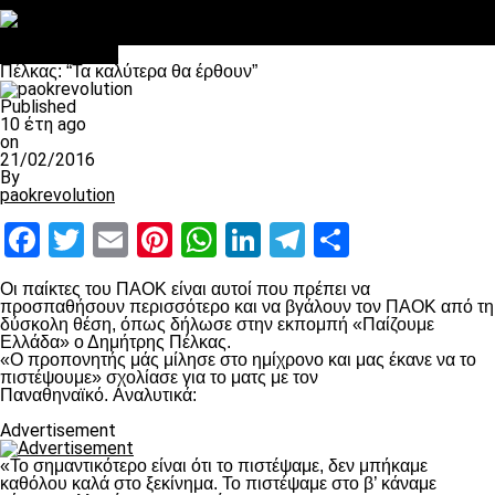
Στο OPEN τα προκριματικά, στη NOVA τα του πρωταθλήματος
Σαν σήμερα: Οταν “έφυγε” ο Λόραντ
Επικαιρότητα
Πέλκας: “Τα καλύτερα θα έρθουν”
Published
10 έτη ago
on
21/02/2016
By
paokrevolution
Facebook
Twitter
Email
Pinterest
WhatsApp
LinkedIn
Telegram
Μοιραστ
Οι παίκτες του ΠΑΟΚ είναι αυτοί που πρέπει να
προσπαθήσουν περισσότερο και να βγάλουν τον ΠΑΟΚ από τη
δύσκολη θέση, όπως δήλωσε στην εκπομπή «Παίζουμε
Ελλάδα» ο Δημήτρης Πέλκας.
«Ο προπονητής μάς μίλησε στο ημίχρονο και μας έκανε να το
πιστέψουμε» σχολίασε για το ματς με τον
Παναθηναϊκό. Αναλυτικά:
Advertisement
«Το σημαντικότερο είναι ότι το πιστέψαμε, δεν μπήκαμε
καθόλου καλά στο ξεκίνημα. Το πιστέψαμε στο β’ κάναμε