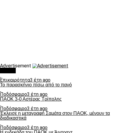
Advertisement
Τάσεις
Επικαιρότητα
3 έτη ago
Το παρασκήνιο πίσω από το πανό
Ποδόσφαιρο
3 έτη ago
ΠΑΟΚ 3-0 Αστέρας Τρίπολης
Ποδόσφαιρο
3 έτη ago
Έκλεισε η μεταγραφή Σαμάτα στον ΠΑΟΚ, μένουν τα
διαδικαστικά
Ποδόσφαιρο
3 έτη ago
Η ενδεκάδα του ΠΑΟΚ με Άιντραχτ