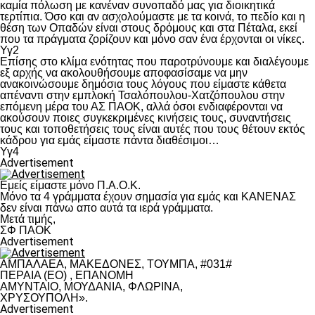
καμία πόλωση με κανέναν συνοπαδό μας για διοικητικά
τερτίπια. Όσο και αν ασχολούμαστε με τα κοινά, το πεδίο και η
θέση των Οπαδών είναι στους δρόμους και στα Πέταλα, εκεί
που τα πράγματα ζορίζουν και μόνο σαν ένα έρχονται οι νίκες.
Υγ2
Επίσης στο κλίμα ενότητας που παροτρύνουμε και διαλέγουμε
εξ αρχής να ακολουθήσουμε αποφασίσαμε να μην
ανακοινώσουμε δημόσια τους λόγους που είμαστε κάθετα
απέναντι στην εμπλοκή Τσαλόπουλου-Χατζόπουλου στην
επόμενη μέρα του ΑΣ ΠΑΟΚ, αλλά όσοι ενδιαφέρονται να
ακούσουν ποιες συγκεκριμένες κινήσεις τους, συναντήσεις
τους και τοποθετήσεις τους είναι αυτές που τους θέτουν εκτός
κάδρου για εμάς είμαστε πάντα διαθέσιμοι…
Υγ4
Advertisement
Εμείς είμαστε μόνο Π.Α.Ο.Κ.
Μόνο τα 4 γράμματα έχουν σημασία για εμάς και ΚΑΝΕΝΑΣ
δεν είναι πάνω απο αυτά τα ιερά γράμματα.
Μετά τιμής,
ΣΦ ΠΑΟΚ
Advertisement
ΑΜΠΑΛΑΕΑ, ΜΑΚΕΔΟΝΕΣ, ΤΟΥΜΠΑ, #031#
ΠΕΡΑΙΑ (ΕΟ) , ΕΠΑΝΟΜΗ
ΑΜΥΝΤΑΙΟ, ΜΟΥΔΑΝΙΑ, ΦΛΩΡΙΝΑ,
ΧΡΥΣΟΥΠΟΛΗ».
Advertisement