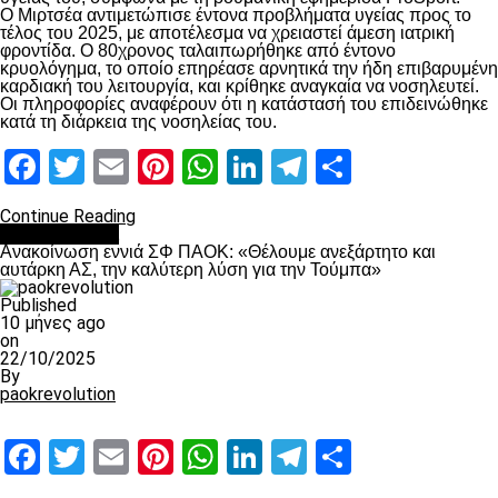
Ο Μιρτσέα αντιμετώπισε έντονα προβλήματα υγείας προς το
τέλος του 2025, με αποτέλεσμα να χρειαστεί άμεση ιατρική
φροντίδα. Ο 80χρονος ταλαιπωρήθηκε από έντονο
κρυολόγημα, το οποίο επηρέασε αρνητικά την ήδη επιβαρυμένη
καρδιακή του λειτουργία, και κρίθηκε αναγκαία να νοσηλευτεί.
Οι πληροφορίες αναφέρουν ότι η κατάστασή του επιδεινώθηκε
κατά τη διάρκεια της νοσηλείας του.
Facebook
Twitter
Email
Pinterest
WhatsApp
LinkedIn
Telegram
Μοιραστ
Continue Reading
Επικαιρότητα
Ανακοίνωση εννιά ΣΦ ΠΑΟΚ: «Θέλουμε ανεξάρτητο και
αυτάρκη ΑΣ, την καλύτερη λύση για την Τούμπα»
Published
10 μήνες ago
on
22/10/2025
By
paokrevolution
Facebook
Twitter
Email
Pinterest
WhatsApp
LinkedIn
Telegram
Μοιραστ