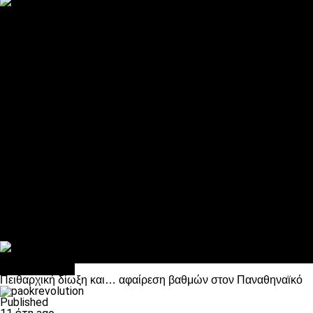
ΠΑΟΚ και τηλεοπτικά: αποκλειστικά απόφαση Σαββίδη
Αντίπαλοι
Νέα προβλήματα στην Μπέτις πριν την Τούμπα
Επίσημο «stop» στους φίλους του ΠΑΟΚ στο Αγρίνιο
Η Λιόν «σφυροκόπησε» τη Μονακό και πλησιάζει στο Champio
ΠΑΟΚ: Τι έκαναν οι αντίπαλοί του στο Europa League
Η Ριέκα διέκοψε την εγγραφή μελών ενόψει… ΠΑΟΚ
Διάφορα
Πέθανε ο μπαμπάς του Γιαννάκη, Λουκάς Μήλιος
ΣΦ ΠΑΟΚ Θύρα 4: Ανακοίνωσε οδική εκδρομή για τον αγώνα με
Κανείς δεν ξέχασε τα έξι αετόπουλα
Στο OPEN τα προκριματικά, στη NOVA τα του πρωταθλήματος
Σαν σήμερα: Οταν “έφυγε” ο Λόραντ
Επικαιρότητα
Πειθαρχική δίωξη και… αφαίρεση βαθμών στον Παναθηναϊκό
Published