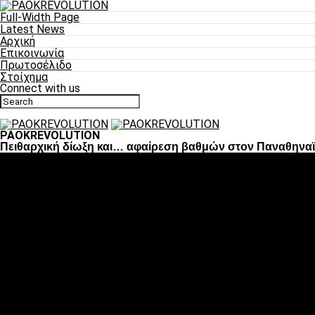
Full-Width Page
Latest News
Αρχική
Επικοινωνία
Πρωτοσέλιδο
Στοίχημα
Connect with us
PAOKREVOLUTION
Πειθαρχική δίωξη και… αφαίρεση βαθμών στον Παναθηνα
Ποδόσφαιρο
«Πλέον έχουμε αλλάξει σαν ομάδα, παίξαμε σαν ένα»
«Το πιο σημαντικό είναι η αυτοπεποίθηση των ποδοσφαιριστώ
«Πάμε να διεκδικήσουμε την οκτάδα»
«Είναι απόλαυση να παίζεις για τον κόσμο του ΠΑΟΚ»
«Θα τα δώσουμε όλα κόντρα στη Λιόν για την οκτάδα»
Μπάσκετ
Αλλαγή ώρας με Σπόρτινγκ και Μπιλμπάο