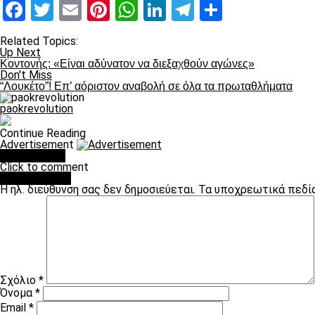
Facebook
Twitter
Email
Pinterest
WhatsApp
LinkedIn
Telegram
Μοιραστ
Related Topics:
Up Next
Κοντονής: «Είναι αδύνατον να διεξαχθούν αγώνες»
Don't Miss
“Λουκέτο”! Επ’ αόριστον αναβολή σε όλα τα πρωταθλήματα
paokrevolution
Continue Reading
Advertisement
You may like
Click to comment
Leave a Reply
Η ηλ. διεύθυνση σας δεν δημοσιεύεται.
Τα υποχρεωτικά πεδί
Σχόλιο
*
Όνομα
*
Email
*