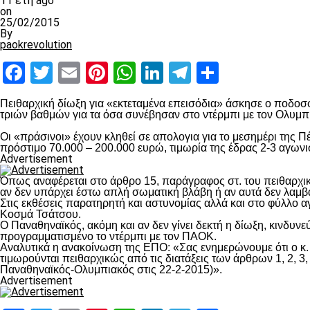
11 έτη ago
on
25/02/2015
By
paokrevolution
Facebook
Twitter
Email
Pinterest
WhatsApp
LinkedIn
Telegram
Μοιραστ
Πειθαρχική δίωξη για «εκτεταμένα επεισόδια» άσκησε ο ποδοσφ
τριών βαθμών για τα όσα συνέβησαν στο ντέρμπι με τον Ολυμπ
Οι «πράσινοι» έχουν κληθεί σε απολογια για το μεσημέρι της Π
πρόστιμο 70.000 – 200.000 ευρώ, τιμωρία της έδρας 2-3 αγων
Advertisement
Όπως αναφέρεται στο άρθρο 15, παράγραφος στ. του πειθαρχι
αν δεν υπάρχει έστω απλή σωματική βλάβη ή αν αυτά δεν λαμβ
Στις εκθέσεις παρατηρητή και αστυνομίας αλλά και στο φύλλο 
Κοσμά Τσάτσου.
Ο Παναθηναϊκός, ακόμη και αν δεν γίνει δεκτή η δίωξη, κινδυνε
προγραμματισμένο το ντέρμπι με τον ΠΑΟΚ.
Αναλυτικά η ανακοίνωση της ΕΠΟ: «Σας ενημερώνουμε ότι ο κ
τιμωρούνται πειθαρχικώς από τις διατάξεις των άρθρων 1, 2, 3
Παναθηναϊκός-Ολυμπιακός στις 22-2-2015)».
Advertisement