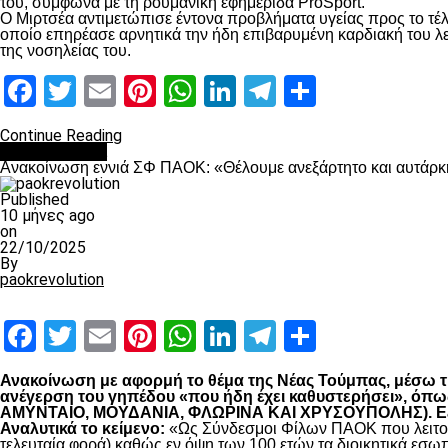
του, σύμφωνα με τη ρουμανική εφημερίδα ProSport.
Ο Μιρτσέα αντιμετώπισε έντονα προβλήματα υγείας προς το τέλ
οποίο επηρέασε αρνητικά την ήδη επιβαρυμένη καρδιακή του λει
της νοσηλείας του.
Facebook
Twitter
Email
Pinterest
WhatsApp
LinkedIn
Telegram
Μοιραστ
Continue Reading
Επικαιρότητα
Ανακοίνωση εννιά ΣΦ ΠΑΟΚ: «Θέλουμε ανεξάρτητο και αυτάρκη
Published
10 μήνες ago
on
22/10/2025
By
paokrevolution
Facebook
Twitter
Email
Pinterest
WhatsApp
LinkedIn
Telegram
Μοιραστ
Ανακοίνωση με αφορμή το θέμα της Νέας Τούμπας, μέσω της
ανέγερση του γηπέδου «που ήδη έχει καθυστερήσει», 
ΑΜΥΝΤΑΙΟ, ΜΟΥΔΑΝΙΑ, ΦΛΩΡΙΝΑ ΚΑΙ ΧΡΥΣΟΥΠΟΛΗΣ). Εξηγο
Αναλυτικά το κείμενο:
«Ως Σύνδεσμοι Φίλων ΠΑΟΚ που λειτουρ
τελευταία φορά) καθώς εν όψη των 100 ετών τα διοικητικά εσω