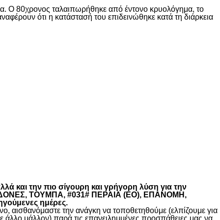
ίδα. Ο 80χρονος ταλαιπωρήθηκε από έντονο κρυολόγημα, το
αναφέρουν ότι η κατάστασή του επιδεινώθηκε κατά τη διάρκεια
λά και την πιο σίγουρη και γρήγορη λύση για την
ΚΕΔΟΝΕΣ, ΤΟΥΜΠΑ, #031# ΠΕΡΑΙΑ (ΕΟ), ΕΠΑΝΟΜΗ,
ηγούμενες ημέρες.
, αισθανόμαστε την ανάγκη να τοποθετηθούμε (ελπίζουμε για
θε άλλο μάλλον) παρά τις επανειλημμένες προσπάθειες μας να