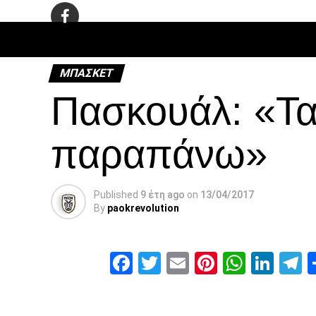
ΠΟΔΌΣΦΑ
ΜΠΆΣΚΕΤ
Πασκουάλ: «Τα
παραπάνω»
Published
9 έτη ago
on
13/04/2017
By
paokrevolution
Facebook
Twitter
Email
Pinterest
Whats
Link
T