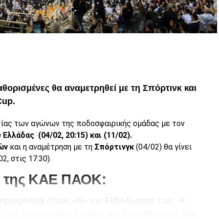
p
In
egram
οιραστείτε
αθορισμένες θα αναμετρηθεί με τη Σπόρτινκ και
Cup.
τίας των αγώνων της ποδοσφαιρικής ομάδας με τον
Ελλάδας (04/02, 20:15) και (11/02).
ιών
και η αναμέτρηση με τη
Σπόρτινγκ
(04/02) θα γίνει
02, στις 17:30).
η της ΚΑΕ ΠΑΟΚ:
προκρίνεται στους «8» του FIBA Europe Cup. H
 στην
προημιτελική φάση της διοργάνωσης δύο