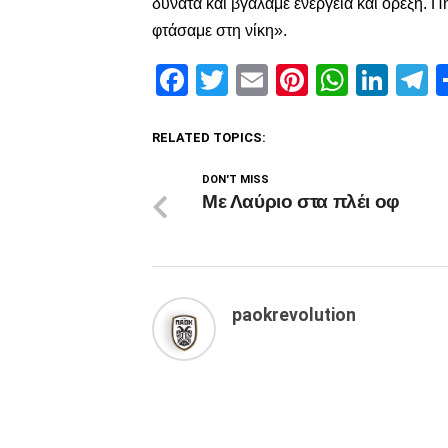
δυνατά και βγάλαμε ενέργεια και όρεξη. Π
φτάσαμε στη νίκη».
Facebook
Twitter
Email
Pinterest
Whats
Link
T
RELATED TOPICS:
DON'T MISS
Με Λαύριο στα πλέι οφ
paokrevolution