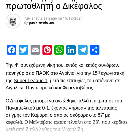
πρωταθλητή ο Δικέφαλος
που του αξίζει.
Published
2 έτη ago
on
15/12/2024
By
paokrevolution
Θα ήθελα να ευχαριστήσω τον κ. Σαββίδη, που μου έδωσε
τη δυνατότητα και την τιμή να βρεθώ στο τιμόνι της ΠΑΕ
ΠΑΟΚ και του εύχομαι σε εκείνον και την οικογένειά του
Facebook
Twitter
Email
Pinterest
WhatsApp
LinkedIn
Telegram
Μοιρασ
κάθε επιτυχία«.
Ιάκωβος Αγγελίδης
η
Την 4
συνεχόμενη νίκη του, εντός και εκτός συνόρων,
η
πανηγύρισε ο ΠΑΟΚ στο Αγρίνιο, για την 15
αγωνιστική
της
Super League 1
, μετά τις επιτυχίες του απέναντι σε
ADVERTISEMENT
Αιγάλεω, Πανσερραϊκό και Φερεντσβάρος.
Ο Δικέφαλος μπορεί να αγχώθηκε, αλλά επικράτησε του
Παναιτωλικού με 0-1, έχοντας «ήρωα» της τελευταίας
1/2/2016
στιγμής τον Καμαρά, ο οποίος σκόραρε στο 87’ με
Facebook
Twitter
Email
Pinterest
WhatsApp
LinkedIn
Telegram
Μοιρασ
κεφαλιά. Ο Μαϊντέβατς έχασε πέναλτι στο 23’, που κέρδισε
μετά από διπλό λάθος του Μιχαηλίδη.