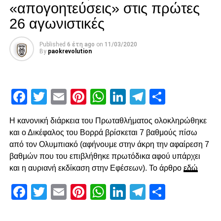
«απογοητεύσεις» στις πρώτες
με άστοχο σουτ του Σάστρε εκτός περιοχής, πριν στο 58′ ο
Ότο χάσει σπουδαία ευκαιρία με πλασέ από την μικρή
26 αγωνιστικές
περιοχή.
Published
6 έτη ago
on
11/03/2020
Ο Κοτάρσκι «έσωσε» τον Καμαρά
By
paokrevolution
Στο 60’ ο Παναιτωλικός απείλησε από μεγάλο λάθος του
Καμαρά, ο οποίος προσπάθησε να γυρίσει προς τα πίσω,
Facebook
Twitter
Email
Pinterest
WhatsApp
LinkedIn
Telegram
Μοιρασ
ο Λαχούντ βγήκε απέναντι από τον Κοτάρσκι, αλλά ο
Κροάτης τον νίκησε. Η επόμενη αξιοσημείωτη φάση
καταγράφηκε στο 78’, με γύρισμα του Ζίβκοβιτς στην
Η κανονική διάρκεια του Πρωταθλήματος ολοκληρώθηκε
καρδιά της περιοχής και επέμβαση του Τσάβες προ του
και ο Δικέφαλος του Βορρά βρίσκεται 7 βαθμούς πίσω
επερχόμενου Τισουντάλι.
από τον Ολυμπιακό (αφήνουμε στην άκρη την αφαίρεση 7
βαθμών που του επιβλήθηκε πρωτόδικα αφού υπάρχει
και η αυριανή εκδίκαση στην Εφέσεων). Το άρθρο
εδώ
ADVERTISEMENT
Facebook
Twitter
Email
Pinterest
WhatsApp
LinkedIn
Telegram
Μοιρασ