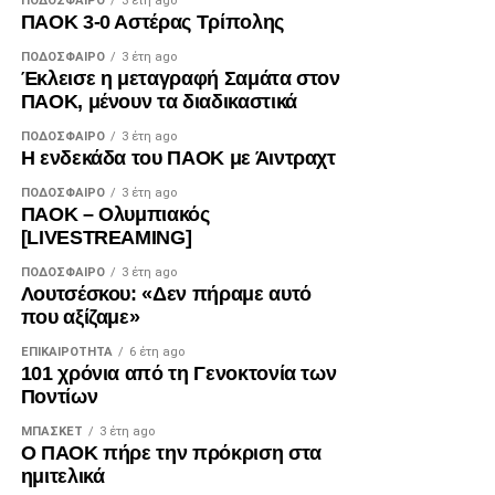
ΠΟΔΌΣΦΑΙΡΟ
3 έτη ago
ΠΑΟΚ 3-0 Αστέρας Τρίπολης
ΠΟΔΌΣΦΑΙΡΟ
3 έτη ago
Έκλεισε η μεταγραφή Σαμάτα στον
ΠΑΟΚ, μένουν τα διαδικαστικά
ΠΟΔΌΣΦΑΙΡΟ
3 έτη ago
Η ενδεκάδα του ΠΑΟΚ με Άιντραχτ
ΠΟΔΌΣΦΑΙΡΟ
3 έτη ago
ΠΑΟΚ – Ολυμπιακός
[LIVESTREAMING]
ΠΟΔΌΣΦΑΙΡΟ
3 έτη ago
Λουτσέσκου: «Δεν πήραμε αυτό
που αξίζαμε»
ΕΠΙΚΑΙΡΌΤΗΤΑ
6 έτη ago
101 χρόνια από τη Γενοκτονία των
Ποντίων
ΜΠΆΣΚΕΤ
3 έτη ago
Ο ΠΑΟΚ πήρε την πρόκριση στα
ημιτελικά