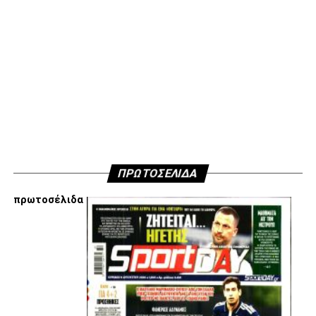
Παναιτωλικός:
Τσάβες, Μπακάκης (63’ Μαυρίας),
Παντελάκης, Μαιντέβατς (63’ Λομόνακο), Πέρες, Λαχούντ
(81’ Μπελεβώνης), Σιέλης, Μπουζούκης (63΄Λουίς),
Τορεχόν, Στάγιτς, Λιάβας.
ΠΑΟΚ:
Κοτάρσκι, Σάστρε (62’ Μπάμπα), Ότο, Κεντζιόρα,
Μιχαηλίδης, Καμαρά, Σβαμπ (62’ Οζντόεφ), Ζίβκοβιτς,
Μουργκ (46’ Κωνστσντέλιας), Σορετίρε (69’ Τισουντάλι),
Τσάλοφ (62’ Σαμάτα).
ΠΡΩΤΟΣΕΛΙΔΑ
πρωτοσέλιδα
ADVERTISEMENT
Facebook
Twitter
Email
Pinterest
WhatsApp
LinkedIn
Telegram
Μοιρασ