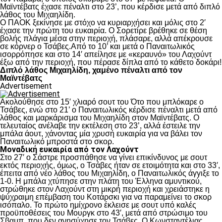
Μαϊντέβατς έχασε πέναλτι στο 23’, που κέρδισε μετά από διπλό
λάθος του Μιχαηλίδη.
Ο ΠΑΟΚ ξεκίνησε με στόχο να κυριαρχήσει και μόλις στο 2′
έχασε την πρώτη του ευκαιρία. Ο Σορετίρε βρέθηκε σε θέση
βολής πλάγια μέσα στην περιοχή, πλάσαρε, αλλά απέκρουσε
σε κόρνερ ο Τσάβες.Από το 10’ και μετά ο Παναιτωλικός
ισορρόπησε και στο 14′ απείλησε με «κεραυνό» του Λαχούντ
έξω από την περιοχή, που πέρασε δίπλα από το κάθετο δοκάρι!
Διπλό λάθος Μιχαηλίδη, χαμένο πέναλτι από τον
Μαϊντέβατς
Advertisement
Ακολούθησε στο 15′ χλιαρό σουτ του Ότο που μπλόκαρε ο
Τσάβες, ενώ στο 21’ ο Παναιτωλικός κέρδισε πέναλτι μετά από
λάθος και μαρκάρισμα του Μιχαηλίδη στον Μαϊντέβατς. Ο
τελευταίος ανέλαβε την εκτέλεση στο 23’, αλλά έστειλε την
μπάλα άουτ, χάνοντας μία χρυσή ευκαιρία για να βάλει τον
Παναιτωλικό μπροστά στο σκορ.
Μοναδική ευκαιρία από τον Λαχούντ
Στο 27′ ο Σάστρε προσπάθησε να γίνει επικίνδυνος με σουτ
εκτός περιοχής, όμως, ο Τσάβες ήταν σε ετοιμότητα και στο 33′,
έπειτα από νέο λάθος του Μιχαηλίδη, ο Παναιτωλικός άγγιξε το
1-0. Η μπάλα χτύπησε στην πλάτη του Έλληνα αμυντικού,
στρώθηκε στον Λαχούντ στη μικρή περιοχή και χρειάστηκε η
ψύχραιμη επέμβαση του Κοτάρσκι για να παραμείνει το σκορ
ισόπαλο. Το πρώτο ημίχρονο έκλεισε με σουτ υπό καλές
προϋποθέσεις του Μουργκ στο 43′, μετά από στρώσιμο του
Σβαμπ, που δεν ανησύχησε τον Τσάβες. Ο Κωνσταντέλιας