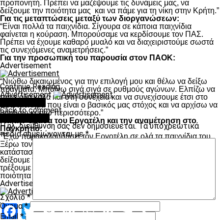
προπονητή. Πρέπει να μαζέψουμε τις δυνάμεις μας, να
δείξουμε την ποιότητα μας και να πάμε για τη νίκη στην Κρήτη.”
Για τις μεταπτώσεις μεταξύ των διοργανώσεων:
“Είναι πολλά τα παιχνίδια. Σίγουρα σε κάποια παιχνίδια
φαίνεται η κούραση. Μπορούσαμε να κερδίσουμε τον ΠΑΣ.
Πρέπει να έχουμε καθαρό μυαλό και να διαχειριστούμε σωστά
τις συνεχόμενες αναμετρήσεις.”
Για την προσωπική του παρουσία στον ΠΑΟΚ:
Advertisement
“Νιώθω δικαιωμένος για την επιλογή μου και θέλω να δείξω
Continue Reading
πράγματα. Μπαίνω σιγά σιγά σε ρυθμούς αγώνων. Ελπίζω να
Advertisement
πάνε όλα καλά και στη συνέχεια και να συνεχίσουμε έτσι στο
You may like
πρωτάθλημα που είναι ο βασικός μας στόχος και να αρχίσω να
Click to comment
βοηθάω κι εγώ περισσότερο.”
Leave a Reply
Για την ομάδα του Εργοτέλη και την αναμέτρηση στο
Η ηλ. διεύθυνση σας δεν δημοσιεύεται.
Τα υποχρεωτικά
Παγκρήτιο:
πεδία σημειώνονται με
*
“Έχω παρακολουθήσει τον Εργοτέλη σε ολά τα παιχνίδια του.
Ξέρω τον προπονητή του και τις ιδέες του. Είναι σε καλή
κατάσταση και θα είναι ένα δύσκολο παιχνίδι. Πρέπει να
δείξουμε τη σταθερότητα που έχουμε στο πρωτάθλημα και να
τρέξουμε περισσότερο από τον αντίπαλο. Να δείξουμε την
ποιότητα μας και να πάρουμε τη νίκη.”
Advertisement
Σχόλιο
*
Όνομα
*
Facebook
Twitter
Email
Pinterest
WhatsApp
LinkedIn
Telegram
Μοιραστ
Email
*