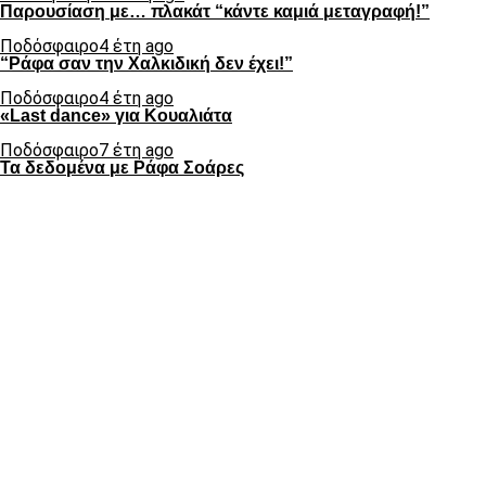
Παρουσίαση με… πλακάτ “κάντε καμιά μεταγραφή!”
Ποδόσφαιρο
4 έτη ago
“Ράφα σαν την Χαλκιδική δεν έχει!”
Ποδόσφαιρο
4 έτη ago
«Last dance» για Κουαλιάτα
Ποδόσφαιρο
7 έτη ago
Τα δεδομένα με Ράφα Σοάρες