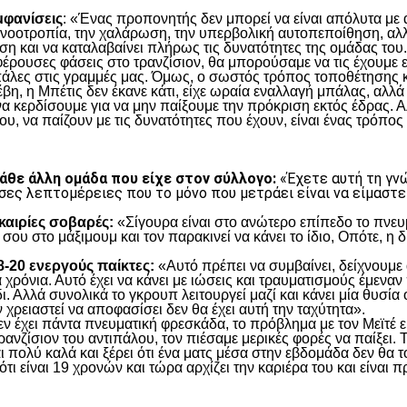
μφανίσεις
: «Ένας προπονητής δεν μπορεί να είναι απόλυτα με α
η νοοτροπία, την χαλάρωση, την υπερβολική αυτοπεποίθηση, αλλ
η και να καταλαβαίνει πλήρως τις δυνατότητες της ομάδας του.
έρουσες φάσεις στο τρανζίσιον, θα μπορούσαμε να τις έχουμε ε
πάλες στις γραμμές μας. Όμως, ο σωστός τρόπος τοποθέτησης κα
, η Μπέτις δεν έκανε κάτι, είχε ωραία εναλλαγή μπάλας, αλλά 
να κερδίσουμε για να μην παίξουμε την πρόκριση εκτός έδρας. Α
υ, να παίζουν με τις δυνατότητες που έχουν, είναι ένας τρόπος 
κάθε άλλη ομάδα που είχε στον σύλλογο:
«Έχετε αυτή τη γνώ
σες λεπτομέρειες που το μόνο που μετράει είναι να είμαστε
υκαιρίες σοβαρές:
«Σίγουρα είναι στο ανώτερο επίπεδο το πνευμ
 σου στο μάξιμουμ και τον παρακινεί να κάνει το ίδιο, Οπότε, η
18-20 ενεργούς παίκτες:
«Αυτό πρέπει να συμβαίνει, δείχνουμε 
χρόνια. Αυτό έχει να κάνει με ιώσεις και τραυματισμούς έμεναν 
ι. Αλλά συνολικά το γκρουπ λειτουργεί μαζί και κάνει μία θυσία 
 χρειαστεί να αποφασίσει δεν θα έχει αυτή την ταχύτητα».
ν έχει πάντα πνευματική φρεσκάδα, το πρόβλημα με τον Μεϊτέ είν
ρανζίσιον του αντιπάλου, τον πιέσαμε μερικές φορές να παίξει. 
ι πολύ καλά και ξέρει ότι ένα ματς μέσα στην εβδομάδα δεν θα το
ότι είναι 19 χρονών και τώρα αρχίζει την καριέρα του και είνα