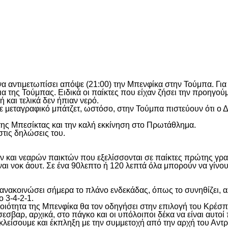
είτε
α αντιμετωπίσει απόψε (21:00) την Μπενφίκα στην Τούμπα. Για
ρια της Τούμπας. Ειδικά οι παίκτες που είχαν ζήσει την προηγο
 και τελικά δεν ήπιαν νερό.
ε μεταγραφικό μπάτζετ, ωστόσο, στην Τούμπα πιστεύουν ότι ο Δ
της Μπεσίκτας και την καλή εκκίνηση στο Πρωτάθλημα.
στις δηλώσεις του.
ρων και νεαρών παικτών που εξελίσσονται σε παίκτες πρώτης γρ
αι νοκ άουτ. Σε ένα 90λεπτο ή 120 λεπτά όλα μπορούν να γίνο
 ανακοινώσει σήμερα το πλάνο ενδεκάδας, όπως το συνηθίζει, αλ
 3-4-2-1.
ιότητα της Μπενφίκα θα τον οδηγήσει στην επιλογή του Κρέσπο.
πίσεσβαρ, αρχικά, στο πάγκο και οι υπόλοιποι δέκα να είναι αυτ
κλείσουμε και έκπληξη με την συμμετοχή από την αρχή του Αντρ