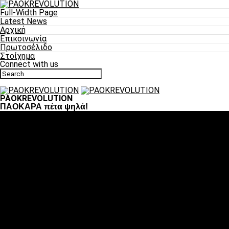
Full-Width Page
Latest News
Αρχική
Επικοινωνία
Πρωτοσέλιδο
Στοίχημα
Connect with us
PAOKREVOLUTION
ΠΑΟΚΑΡΑ πέτα ψηλά!
Ποδόσφαιρο
«Πλέον έχουμε αλλάξει σαν ομάδα, παίξαμε σαν ένα»
«Το πιο σημαντικό είναι η αυτοπεποίθηση των ποδοσφαιριστώ
«Πάμε να διεκδικήσουμε την οκτάδα»
«Είναι απόλαυση να παίζεις για τον κόσμο του ΠΑΟΚ»
«Θα τα δώσουμε όλα κόντρα στη Λιόν για την οκτάδα»
Μπάσκετ
Αλλαγή ώρας με Σπόρτινγκ και Μπιλμπάο