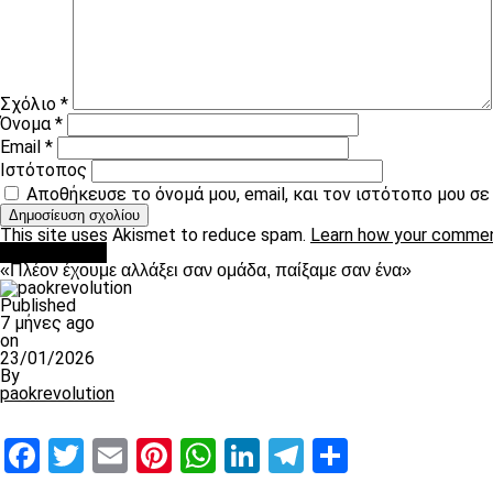
Σχόλιο
*
Όνομα
*
Email
*
Ιστότοπος
Αποθήκευσε το όνομά μου, email, και τον ιστότοπο μου σ
This site uses Akismet to reduce spam.
Learn how your commen
Ποδόσφαιρο
«Πλέον έχουμε αλλάξει σαν ομάδα, παίξαμε σαν ένα»
Published
7 μήνες ago
on
23/01/2026
By
paokrevolution
Facebook
Twitter
Email
Pinterest
WhatsApp
LinkedIn
Telegram
Μοιραστ