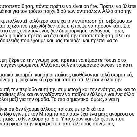
υτοπεποίθηση, πάντα πρέπει να είναι on fire. Πρέπει να βλέπει
ά και για τον τρόπο παιχνιδιού των αντιπάλων. Αλλά από την
κμεταλλευτεί καλύτερα και είχα την εντύπωση ότι σεβόμασταν
ι το έξυπνο παιχνίδι δεν τους επέτρεψε να πάρουν κάτι. Στο
στο ένας εναντίον ενός δεν δημιούργησε κινδύνους. Ίσως
λλά η ομάδα πρέπει να έχει αυτή την αυτοπεποίθηση, όλοι οι
δουλειάς που έχουμε και μας ταιριάζει και πρέπει να το
μη, ξέρετε την γνώμη μου, πρέπει να είμαστε focus στο
 συγκεντρωμένοι. Αλλά και οι λεπτομέρειες δίνουν το κάτι
ατικό μκομμάτι και ότι οι παίκτες αισθάνονται καλά σωματικά,
 δύναμη η ψυχολογική έρχεται από το ότι βλέπουν όλοι την
αυτή την περίοδο αυτή την συμμετοχή και την ενότητα, αν και το
παίκτες έξω και αναγκάζονταν να παίξουν άλλοι, είναι ένα άλλο
όλοι μαζί για την ομάδα. Το πιο σημαντικό, όμως, είναι η
αι ότι δεν έχουμε άλλους παίκτες με τα δικά του
Το ίδιο έγινε με τον Μπάμπα που όταν έχει ένα ματς ανάμεσα σε
 παίξει, ο Κεντζιόρα το ίδιο. Υπάρχουν και εξαιρέσεις που
ι πρώτη φορά στην καριέρα του, από πλευράς συνέχειας