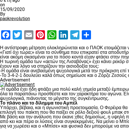
6 έτη ago
on
15/09/2020
By
paokrevolution
Facebook
Twitter
Email
Pinterest
WhatsApp
LinkedIn
Telegram
Μοιραστ
Η αντίστροφη μέτρηση ολοκληρώνεται και ο ΠΑΟΚ ετοιμάζεται ν
«Γιατί όχι τώρα;» είναι το σύνθημα που επικρατεί στα αποδυτή
είναι ακόμη σκασμένοι για το πόσο κοντά είχαν φτάσει στην πηγή
Η τωρινή ομάδα των «αετών της Λισαβόνας» έχει κάνει ρεκόρ σ
έχουν και λόγο να στηρίζουν την αισιοδοξία τους:
-Η ομάδα είναι ανεβασμένη ψυχολογικά μετά την πρόκριση επί 
-Το 3-4-2-1 δουλεύει καλά όπως σημείωσε και ο Ζόρζε Ζεσούς 
Advertisement
-Η ομάδα έχει ήδη φτιάξει μια πολύ καλή χημεία μεταξύ έμπει
όλα τα παραπάνω προσθέστε και τον χαρακτήρα του αγώνα. Είν
ψυχολογικά, πιάνοντας το μέγιστο της συγκέντρωσης.
Το πλάνο και το δίλημμα του Αμπέλ
Υπάρχει, βέβαια, και η αγωνιστική προετοιμασία. Ο Φερέιρα θα
επιλογή του παίκτη που θα παίξει σε ρόλο δεξιού φουλ μπακ στο
Με βάση και την ανάλυση που έκανε χθες δημοσίως, η υψηλή πο
από κει και πέρα οι λύσεις είναι συγκεκριμένες. Να μείνει ο Μ
για να χωρέσει και ο «Μπίσε» και φυσικά δεν μπορούμε να απο