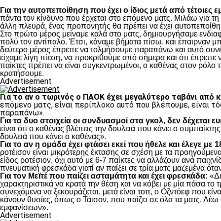
Για την αυτοπεποίθηση που έχει ο ίδιος μετά από τέτοιες ε
πάντα τον κίνδυνο που έρχεται στο επόμενο ματς. Μιλάω για τ
άλλη πλευρά, ένας προπονητής θα πρέπει να έχει αυτοπεποίθησ
Στο πρώτο μέρος μείναμε καλά στο ματς, δημιουργήσαμε ενδιαφ
πολύ τον αντίπαλο. Έτσι, κάναμε βήματα πίσω, και έπαιρναν μ
δεύτερο μέρος έπρεπε να τολμήσουμε παραπάνω και αυτό συνέβη
είχαμε λίγη πίεση, να προκριθούμε από σήμερα και ότι έπρεπε 
παίκτες πρέπει να είναι συγκεντρωμένοι, ο καθένας στον ρόλο το
κρατήσουμε.
Advertisement
Για το αν ο τωρινός ο ΠΑΟΚ έχει μεγαλύτερο ταβάνι από 
επόμενο ματς, είναι περίπλοκο αυτό που βλέπουμε, είναι τό
παραπάνω».
Για τα δυο στοιχεία οι συνδυασμοί στα γκολ, δεν δέχεται ε
είναι ότι ο καθένας βλέπεις την δουλειά που κάνει ο συμπαίκτης
δουλειά που κάνει ο καθένας».
Για το αν η ομάδα έχει φτάσει εκεί που ήθελε και έλεγε με 
ροτέισον είναι μικρότερης έκτασης σε σχέση με τα προηγούμενα 
είδος ροτέσιον, όχι αυτό με 6-7 παίκτες να αλλάζουν ανά παιχνίδ
πνευματική φρεσκάδα γιατί αν παίξει σε τρία ματς μαζεμένα όταν
Για τον Μεϊτέ που παίζει ασταμάτητα και έχει φρεσκάδα:
«Δε
χαρακτηριστικά να κρατά την θέση και να κόβει με μία πάσα το τ
συνεχόμενα να ξεκουράζεται, μετά είναι τοπ, ο Οζντόεφ που είνα
κάνουν θυσίες, όπως ο Τάισον, που παίζει σε όλα τα ματς. Λέω 
εμφανίσεων».
Advertisement