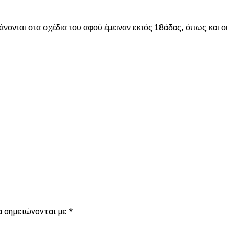
άνονται στα σχέδια του αφού έμειναν εκτός 18άδας, όπως και ο
είτε
α σημειώνονται με
*