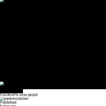
ΠΑΟΚ και τηλεοπτικά: αποκλειστικά απόφαση Σαββίδη
Αντίπαλοι
Νέα προβλήματα στην Μπέτις πριν την Τούμπα
Επίσημο «stop» στους φίλους του ΠΑΟΚ στο Αγρίνιο
Η Λιόν «σφυροκόπησε» τη Μονακό και πλησιάζει στο Champio
ΠΑΟΚ: Τι έκαναν οι αντίπαλοί του στο Europa League
Η Ριέκα διέκοψε την εγγραφή μελών ενόψει… ΠΑΟΚ
Διάφορα
Πέθανε ο μπαμπάς του Γιαννάκη, Λουκάς Μήλιος
ΣΦ ΠΑΟΚ Θύρα 4: Ανακοίνωσε οδική εκδρομή για τον αγώνα με
Κανείς δεν ξέχασε τα έξι αετόπουλα
Στο OPEN τα προκριματικά, στη NOVA τα του πρωταθλήματος
Σαν σήμερα: Οταν “έφυγε” ο Λόραντ
Ποδόσφαιρο
ΠΑΟΚΑΡΑ πέτα ψηλά!
Published