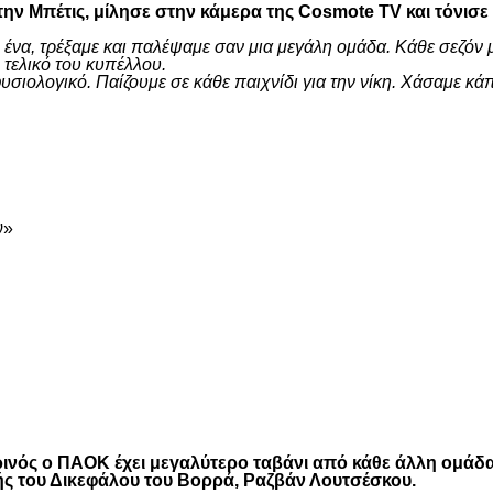
ην Μπέτις, μίλησε στην κάμερα της Cosmote TV και τόνισε
 ένα, τρέξαμε και παλέψαμε σαν μια μεγάλη ομάδα. Κάθε σεζόν 
τελικό του κυπέλλου.
ι φυσιολογικό. Παίζουμε σε κάθε παιχνίδι για την νίκη. Χάσαμ
είτε
ν»
είτε
τωρινός ο ΠΑΟΚ έχει μεγαλύτερο ταβάνι από κάθε άλλη ομάδ
ής του Δικεφάλου του Βορρά, Ραζβάν Λουτσέσκου.