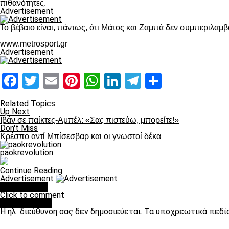
πιθανότητες.
Advertisement
Το βέβαιο είναι, πάντως, ότι Μάτος και Ζαμπά δεν συμπεριλαμβ
www.metrosport.gr
Advertisement
Facebook
Twitter
Email
Pinterest
WhatsApp
LinkedIn
Telegram
Μοιραστ
Related Topics:
Up Next
Ιβάν σε παίκτες-Αμπέλ: «Σας πιστεύω, μπορείτε!»
Don't Miss
Κρέσπο αντί Μπίσεσβαρ και οι γνωστοί δέκα
paokrevolution
Continue Reading
Advertisement
You may like
Click to comment
Leave a Reply
Η ηλ. διεύθυνση σας δεν δημοσιεύεται.
Τα υποχρεωτικά πεδί