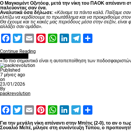
Ο Μαγκομέντ Οζντόεφ, μετά την νίκη του ΠΑΟΚ απέναντι στ
παλεύοντας σαν ένα.
Αναλυτικά όσα δήλωσε
: «
Κάναμε τα πάντα καλά. Παίξαμε σαν
ελπίζω να κερδίσουμε το πρωτάθλημα και να προκριθούμε στον 
Θα έχουμε και τις κακές μας περιόδους μέσα στην σεζόν, είνα
αλλάξει σαν ομάδα».
Facebook
Twitter
Email
Pinterest
WhatsApp
LinkedIn
Telegram
Μοιραστ
Continue Reading
Ποδόσφαιρο
«Το πιο σημαντικό είναι η αυτοπεποίθηση των ποδοσφαιριστώ
Published
7 μήνες ago
on
23/01/2026
By
paokrevolution
Facebook
Twitter
Email
Pinterest
WhatsApp
LinkedIn
Telegram
Μοιραστ
Για την μεγάλη νίκη απέναντι στην Μπέτις (2-0), το αν ο 
Σουαλιό Μεϊτέ, μίλησε στη συνέντευξη Τύπου, ο προπονητ