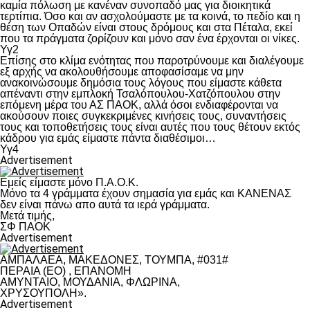
καμία πόλωση με κανέναν συνοπαδό μας για διοικητικά
τερτίπια. Όσο και αν ασχολούμαστε με τα κοινά, το πεδίο και η
θέση των Οπαδών είναι στους δρόμους και στα Πέταλα, εκεί
που τα πράγματα ζορίζουν και μόνο σαν ένα έρχονται οι νίκες.
Υγ2
Επίσης στο κλίμα ενότητας που παροτρύνουμε και διαλέγουμε
εξ αρχής να ακολουθήσουμε αποφασίσαμε να μην
ανακοινώσουμε δημόσια τους λόγους που είμαστε κάθετα
απέναντι στην εμπλοκή Τσαλόπουλου-Χατζόπουλου στην
επόμενη μέρα του ΑΣ ΠΑΟΚ, αλλά όσοι ενδιαφέρονται να
ακούσουν ποιες συγκεκριμένες κινήσεις τους, συναντήσεις
τους και τοποθετήσεις τους είναι αυτές που τους θέτουν εκτός
κάδρου για εμάς είμαστε πάντα διαθέσιμοι…
Υγ4
Advertisement
Εμείς είμαστε μόνο Π.Α.Ο.Κ.
Μόνο τα 4 γράμματα έχουν σημασία για εμάς και ΚΑΝΕΝΑΣ
δεν είναι πάνω απο αυτά τα ιερά γράμματα.
Μετά τιμής,
ΣΦ ΠΑΟΚ
Advertisement
ΑΜΠΑΛΑΕΑ, ΜΑΚΕΔΟΝΕΣ, ΤΟΥΜΠΑ, #031#
ΠΕΡΑΙΑ (ΕΟ) , ΕΠΑΝΟΜΗ
ΑΜΥΝΤΑΙΟ, ΜΟΥΔΑΝΙΑ, ΦΛΩΡΙΝΑ,
ΧΡΥΣΟΥΠΟΛΗ».
Advertisement