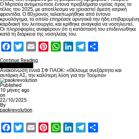
Ο Μιρτσέα αντιμετώπισε έντονα προβλήματα υγείας προς το
τέλος του 2025, με αποτέλεσμα να χρειαστεί άμεση ιατρική
φροντίδα. Ο 80χρονος ταλαιπωρήθηκε από έντονο
κρυολόγημα, το οποίο επηρέασε αρνητικά την ήδη επιβαρυμένη
καρδιακή του λειτουργία, και κρίθηκε αναγκαία να νοσηλευτεί.
Οι πληροφορίες αναφέρουν ότι η κατάστασή του επιδεινώθηκε
κατά τη διάρκεια της νοσηλείας του.
Facebook
Twitter
Email
Pinterest
WhatsApp
LinkedIn
Telegram
Μοιραστ
Continue Reading
Επικαιρότητα
Ανακοίνωση εννιά ΣΦ ΠΑΟΚ: «Θέλουμε ανεξάρτητο και
αυτάρκη ΑΣ, την καλύτερη λύση για την Τούμπα»
Published
10 μήνες ago
on
22/10/2025
By
paokrevolution
Facebook
Twitter
Email
Pinterest
WhatsApp
LinkedIn
Telegram
Μοιραστ