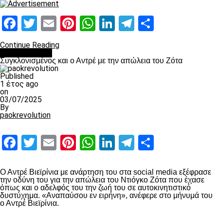
Facebook
Twitter
Email
Pinterest
WhatsApp
LinkedIn
Telegram
Μοιραστ
Continue Reading
Επικαιρότητα
Συγκλονισμένος και ο Αντρέ με την απώλεια του Ζότα
Published
1 έτος ago
on
03/07/2025
By
paokrevolution
Facebook
Twitter
Email
Pinterest
WhatsApp
LinkedIn
Telegram
Μοιραστ
Ο Αντρέ Βιεϊρίνια με ανάρτηση του στα social media εξέφρασε
την οδύνη του για την απώλεια του Ντιόγκο Ζότα που έχασε
όπως και ο αδελφός του την ζωή του σε αυτοκινητιστικό
δυστύχημα. «Αναπαύσου εν ειρήνη», ανέφερε στο μήνυμά του
ο Αντρέ Βιεϊρίνια.