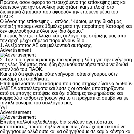
Πρώτον, όσον αφορά το περιεχόμενο της επίσκεψης μας και
δεύτερον για την συνολική μας στάση και εμπλοκή στα
διοικητικά ζητήματα που αφορούν την επόμενη μέρα του
ΠΑΟΚ.
Ο λόγος της επίσκεψης… απλός, “Κύριοι, με την δικιά μας
στήριξη παραμείνατε 15μελες μετά την παραίτηση Κατσαρή και
δεν ακολουθήσατε όλοι τον ίδιο δρόμο.”
Για εμάς δεν έχει αλλάξει κάτι, οι λόγοι της στήριξης μας από
την αρχή μέχρι σήμερα παραμένουν ίδιοι.
1. Ανεξάρτητος ΑΣ και μελλοντικά αυτάρκης,
Advertisement
2. Την πιο σίγουρη και την πιο γρήγορη λύση για την ανέγερση
της νέας Τούμπας που ήδη έχει καθυστερήσει πολύ να δωθεί
στον λαό του ΠΑΟΚ.
Και από ότι φαίνεται, ούτε γρήγοροι, ούτε σίγουροι, ούτε
ανεξάρτητοι σταθήκατε.
Επιθυμία λοιπόν του κόσμου που σας στήριξε είναι να δωθούν
ΑΜΕΣΑ αποτελέσματα και λύσεις οι οποίες υποστηρίζονται
από συμπαγής απόψεις και όχι αβάσιμες τεκμηριώσεις και
κομφούζιο καθυστερήσεων για το τι πραγματικά συμβαίνει με
την κληρονομιά του συλλόγου μας.
Υγ1
Advertisement
Επειδή πολλοί καλοθελητές διαιωνίζουν ανυπόστατες
καταστάσεις, πρώτοι δηλώνουμε πως δεν έχουμε σκοπό να
οδηγήσουμε αλλά ούτε και να οδηγηθούμε σε καμία κόντρα και