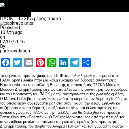
Στο OPEN τα προκριματικά, στη NOVA τα του πρωταθλήματος
Σαν σήμερα: Οταν “έφυγε” ο Λόραντ
Επικαιρότητα
ΠΑΟΚ – ΤΣΣΚΑ μέρος πρώτο…
Published
10 έτη ago
on
02/07/2016
By
paokrevolution
Facebook
Twitter
Email
Pinterest
WhatsApp
LinkedIn
Telegram
Μοιραστ
Το σεμινάριο προπονητικής του ΣΕΠΚ που ολοκληρώθηκε σήμερα στο
PAOK Sports Arena ήταν μία καλή ευκαιρία για όμορφες συναντήσεις.
Η παρουσία του πρωταθλητή Ευρώπης προπονητή της ΤΣΣΚΑ Μόσχας
Moscow Δημήτρη Ιτούδη, είχε ως αποτέλεσμα την συνάντηση του προέδρου
και του προπονητή του ΠΑΟΚ με την αντιπροσωπεία της ρωσικής ομάδας.
Ο Μπάνε Πρέλεβιτς συναντήθηκε μετά από καιρό με τον Δημήτρη Ιτούδη, με
τον οποίο είχαν συνεργαστεί μάλιστα στον ΠΑΟΚ την σεζόν 1995-96 και
συζήτησαν αρκετά θέματα, μεταξύ των οποίων και οι λεπτομέρειες του
φιλικού αγώνα του ΠΑΟΚ με την ΤΣΣΚΑ, που θα διεξαχθεί τον προσεχή
Σεπτέμβριο στο «Παλατάκι». Ο Σούλης Μαρκόπουλος από την πλευρά του
συναντήθηκε με όλο το επιτελείο της ρωσικής ομάδας (τον προπονητή
Δημήτρη Ιτούδη, τον βοηθό του Ανδρέα Πιστιόλη και τον γυμναστή Κώστα