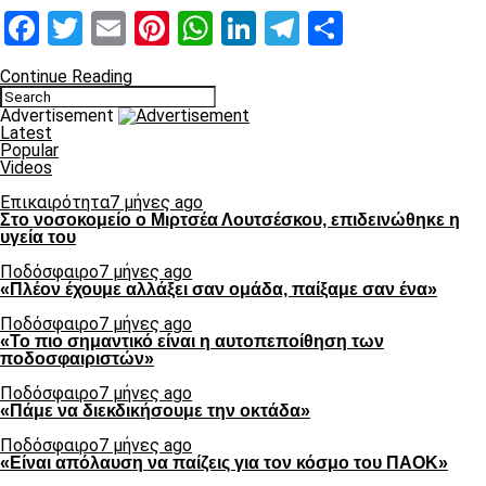
Facebook
Twitter
Email
Pinterest
WhatsApp
LinkedIn
Telegram
Μοιραστ
Continue Reading
Advertisement
Latest
Popular
Videos
Επικαιρότητα
7 μήνες ago
Στο νοσοκομείο ο Μιρτσέα Λουτσέσκου, επιδεινώθηκε η
υγεία του
Ποδόσφαιρο
7 μήνες ago
«Πλέον έχουμε αλλάξει σαν ομάδα, παίξαμε σαν ένα»
Ποδόσφαιρο
7 μήνες ago
«Το πιο σημαντικό είναι η αυτοπεποίθηση των
ποδοσφαιριστών»
Ποδόσφαιρο
7 μήνες ago
«Πάμε να διεκδικήσουμε την οκτάδα»
Ποδόσφαιρο
7 μήνες ago
«Είναι απόλαυση να παίζεις για τον κόσμο του ΠΑΟΚ»