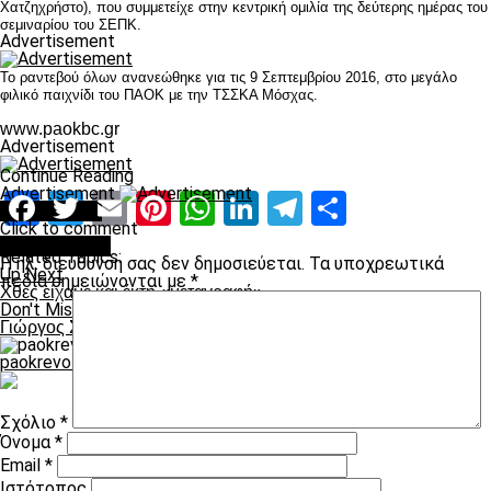
Χατζηχρήστο), που συμμετείχε στην κεντρική ομιλία της δεύτερης ημέρας του
σεμιναρίου του ΣΕΠΚ.
Advertisement
Το ραντεβού όλων ανανεώθηκε για τις 9 Σεπτεμβρίου 2016, στο μεγάλο
φιλικό παιχνίδι του ΠΑΟΚ με την ΤΣΣΚΑ Μόσχας.
www.paokbc.gr
Advertisement
Continue Reading
Advertisement
Facebook
Twitter
Email
Pinterest
WhatsApp
LinkedIn
Telegram
Μοιραστ
You may like
Click to comment
Leave a Reply
Related Topics:
Η ηλ. διεύθυνση σας δεν δημοσιεύεται.
Τα υποχρεωτικά
Up Next
πεδία σημειώνονται με
*
Χθες είχαμε και έκτη «μεταγραφή»
Don't Miss
Γιώργος Σαββίδης: “Παίζει με τους φιλάθλους ο Βιεϊρίνια”
paokrevolution
Σχόλιο
*
Όνομα
*
Email
*
Ιστότοπος