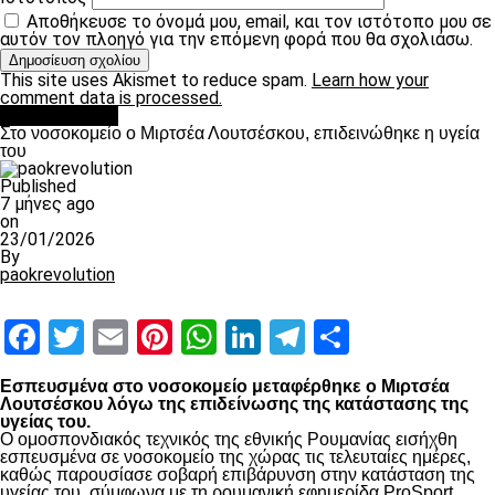
Αποθήκευσε το όνομά μου, email, και τον ιστότοπο μου σε
αυτόν τον πλοηγό για την επόμενη φορά που θα σχολιάσω.
This site uses Akismet to reduce spam.
Learn how your
comment data is processed.
Επικαιρότητα
Στο νοσοκομείο ο Μιρτσέα Λουτσέσκου, επιδεινώθηκε η υγεία
του
Published
7 μήνες ago
on
23/01/2026
By
paokrevolution
Facebook
Twitter
Email
Pinterest
WhatsApp
LinkedIn
Telegram
Μοιραστ
Εσπευσμένα στο νοσοκομείο μεταφέρθηκε ο Μιρτσέα
Λουτσέσκου λόγω της επιδείνωσης της κατάστασης της
υγείας του.
Ο ομοσπονδιακός τεχνικός της εθνικής Ρουμανίας εισήχθη
εσπευσμένα σε νοσοκομείο της χώρας τις τελευταίες ημέρες,
καθώς παρουσίασε σοβαρή επιβάρυνση στην κατάσταση της
υγείας του, σύμφωνα με τη ρουμανική εφημερίδα ProSport.