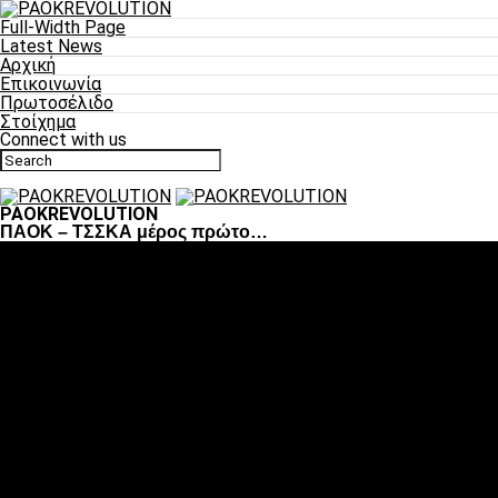
Full-Width Page
Latest News
Αρχική
Επικοινωνία
Πρωτοσέλιδο
Στοίχημα
Connect with us
PAOKREVOLUTION
ΠΑΟΚ – ΤΣΣΚΑ μέρος πρώτο…
Ποδόσφαιρο
«Πλέον έχουμε αλλάξει σαν ομάδα, παίξαμε σαν ένα»
«Το πιο σημαντικό είναι η αυτοπεποίθηση των
ποδοσφαιριστών»
«Πάμε να διεκδικήσουμε την οκτάδα»
«Είναι απόλαυση να παίζεις για τον κόσμο του ΠΑΟΚ»
«Θα τα δώσουμε όλα κόντρα στη Λιόν για την οκτάδα»
Μπάσκετ