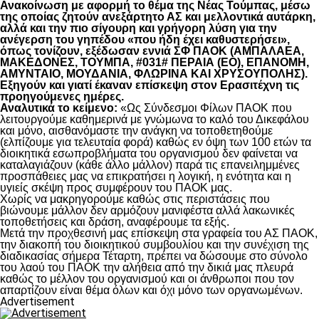
Ανακοίνωση με αφορμή το θέμα της Νέας Τούμπας, μέσω
της οποίας ζητούν ανεξάρτητο ΑΣ και μελλοντικά αυτάρκη,
αλλά και την πιο σίγουρη και γρήγορη λύση για την
ανέγερση του γηπέδου «που ήδη έχει καθυστερήσει»,
όπως τονίζουν, εξέδωσαν εννιά ΣΦ ΠΑΟΚ (ΑΜΠΑΛΑΕΑ,
ΜΑΚΕΔΟΝΕΣ, ΤΟΥΜΠΑ, #031# ΠΕΡΑΙΑ (ΕΟ), ΕΠΑΝΟΜΗ,
ΑΜΥΝΤΑΙΟ, ΜΟΥΔΑΝΙΑ, ΦΛΩΡΙΝΑ ΚΑΙ ΧΡΥΣΟΥΠΟΛΗΣ).
Εξηγούν και γιατί έκαναν επίσκεψη στον Ερασιτέχνη τις
προηγούμενες ημέρες.
Αναλυτικά το κείμενο:
«Ως Σύνδεσμοι Φίλων ΠΑΟΚ που
λειτουργούμε καθημερινά με γνώμωνα το καλό του Δικεφάλου
και μόνο, αισθανόμαστε την ανάγκη να τοποθετηθούμε
(ελπίζουμε για τελευταία φορά) καθώς εν όψη των 100 ετών τα
διοικητικά εσωπροβλήματα του οργανισμού δεν φαίνεται να
καταλαγιάζουν (κάθε άλλο μάλλον) παρά τις επανειλημμένες
προσπάθειες μας να επικρατήσει η λογική, η ενότητα και η
υγιείς σκέψη προς συμφέρουν του ΠΑΟΚ μας.
Χωρίς να μακρηγορούμε καθώς στις περιστάσεις που
βιώνουμε μάλλον δεν αρμόζουν μανιφέστα αλλά λακωνικές
τοποθετήσεις και δράση, αναφέρουμε τα εξής.
Μετά την προχθεσινή μας επίσκεψη στα γραφεία του ΑΣ ΠΑΟΚ,
την διακοπή του διοικητικού συμβουλίου και την συνέχιση της
διαδικασίας σήμερα Τέταρτη, πρέπει να δώσουμε στο σύνολο
του λαού του ΠΑΟΚ την αλήθεια από την δικιά μας πλευρά
καθώς το μέλλον του οργανισμού και οι άνθρωποι που τον
απαρτίζουν είναι θέμα όλων και όχι μόνο των οργανωμένων.
Advertisement