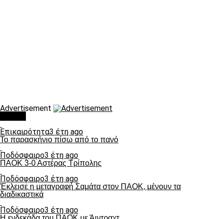
Advertisement
Τάσεις
Επικαιρότητα
3 έτη ago
Το παρασκήνιο πίσω από το πανό
Ποδόσφαιρο
3 έτη ago
ΠΑΟΚ 3-0 Αστέρας Τρίπολης
Ποδόσφαιρο
3 έτη ago
Έκλεισε η μεταγραφή Σαμάτα στον ΠΑΟΚ, μένουν τα
διαδικαστικά
Ποδόσφαιρο
3 έτη ago
Η ενδεκάδα του ΠΑΟΚ με Άιντραχτ