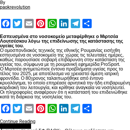
By
paokrevolution
Facebook
Twitter
Email
Pinterest
WhatsApp
LinkedIn
Telegram
Μοιραστ
Εσπευσμένα στο νοσοκομείο μεταφέρθηκε ο Μιρτσέα
Λουτσέσκου λόγω της επιδείνωσης της κατάστασης της
υγείας του.
Ο ομοσπονδιακός τεχνικός της εθνικής Ρουμανίας εισήχθη
εσπευσμένα σε νοσοκομείο της χώρας τις τελευταίες ημέρες,
καθώς παρουσίασε σοβαρή επιβάρυνση στην κατάσταση της
υγείας του, σύμφωνα με τη ρουμανική εφημερίδα ProSport.
Ο Μιρτσέα αντιμετώπισε έντονα προβλήματα υγείας προς το
τέλος του 2025, με αποτέλεσμα να χρειαστεί άμεση ιατρική
φροντίδα. Ο 80χρονος ταλαιπωρήθηκε από έντονο
κρυολόγημα, το οποίο επηρέασε αρνητικά την ήδη επιβαρυμένη
καρδιακή του λειτουργία, και κρίθηκε αναγκαία να νοσηλευτεί.
Οι πληροφορίες αναφέρουν ότι η κατάστασή του επιδεινώθηκε
κατά τη διάρκεια της νοσηλείας του.
Facebook
Twitter
Email
Pinterest
WhatsApp
LinkedIn
Telegram
Μοιραστ
Continue Reading
Επικαιρότητα