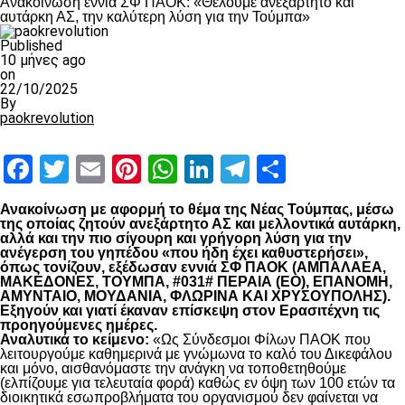
Ανακοίνωση εννιά ΣΦ ΠΑΟΚ: «Θέλουμε ανεξάρτητο και
αυτάρκη ΑΣ, την καλύτερη λύση για την Τούμπα»
Published
10 μήνες ago
on
22/10/2025
By
paokrevolution
Facebook
Twitter
Email
Pinterest
WhatsApp
LinkedIn
Telegram
Μοιραστ
Ανακοίνωση με αφορμή το θέμα της Νέας Τούμπας, μέσω
της οποίας ζητούν ανεξάρτητο ΑΣ και μελλοντικά αυτάρκη,
αλλά και την πιο σίγουρη και γρήγορη λύση για την
ανέγερση του γηπέδου «που ήδη έχει καθυστερήσει»,
όπως τονίζουν, εξέδωσαν εννιά ΣΦ ΠΑΟΚ (ΑΜΠΑΛΑΕΑ,
ΜΑΚΕΔΟΝΕΣ, ΤΟΥΜΠΑ, #031# ΠΕΡΑΙΑ (ΕΟ), ΕΠΑΝΟΜΗ,
ΑΜΥΝΤΑΙΟ, ΜΟΥΔΑΝΙΑ, ΦΛΩΡΙΝΑ ΚΑΙ ΧΡΥΣΟΥΠΟΛΗΣ).
Εξηγούν και γιατί έκαναν επίσκεψη στον Ερασιτέχνη τις
προηγούμενες ημέρες.
Αναλυτικά το κείμενο:
«Ως Σύνδεσμοι Φίλων ΠΑΟΚ που
λειτουργούμε καθημερινά με γνώμωνα το καλό του Δικεφάλου
και μόνο, αισθανόμαστε την ανάγκη να τοποθετηθούμε
(ελπίζουμε για τελευταία φορά) καθώς εν όψη των 100 ετών τα
διοικητικά εσωπροβλήματα του οργανισμού δεν φαίνεται να