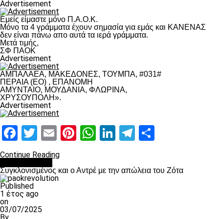
Advertisement
Εμείς είμαστε μόνο Π.Α.Ο.Κ.
Μόνο τα 4 γράμματα έχουν σημασία για εμάς και ΚΑΝΕΝΑΣ
δεν είναι πάνω απο αυτά τα ιερά γράμματα.
Μετά τιμής,
ΣΦ ΠΑΟΚ
Advertisement
ΑΜΠΑΛΑΕΑ, ΜΑΚΕΔΟΝΕΣ, ΤΟΥΜΠΑ, #031#
ΠΕΡΑΙΑ (ΕΟ) , ΕΠΑΝΟΜΗ
ΑΜΥΝΤΑΙΟ, ΜΟΥΔΑΝΙΑ, ΦΛΩΡΙΝΑ,
ΧΡΥΣΟΥΠΟΛΗ».
Advertisement
Facebook
Twitter
Email
Pinterest
WhatsApp
LinkedIn
Telegram
Μοιραστ
Continue Reading
Επικαιρότητα
Συγκλονισμένος και ο Αντρέ με την απώλεια του Ζότα
Published
1 έτος ago
on
03/07/2025
By