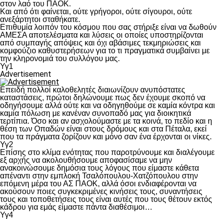
στον λαό του ΠΑΟΚ.
Και από ότι φαίνεται, ούτε γρήγοροι, ούτε σίγουροι, ούτε
ανεξάρτητοι σταθήκατε.
Επιθυμία λοιπόν του κόσμου που σας στήριξε είναι να δωθούν
ΑΜΕΣΑ αποτελέσματα και λύσεις οι οποίες υποστηρίζονται
από συμπαγής απόψεις και όχι αβάσιμες τεκμηριώσεις και
κομφούζιο καθυστερήσεων για το τι πραγματικά συμβαίνει με
την κληρονομιά του συλλόγου μας.
Υγ1
Advertisement
Επειδή πολλοί καλοθελητές διαιωνίζουν ανυπόστατες
καταστάσεις, πρώτοι δηλώνουμε πως δεν έχουμε σκοπό να
οδηγήσουμε αλλά ούτε και να οδηγηθούμε σε καμία κόντρα και
καμία πόλωση με κανέναν συνοπαδό μας για διοικητικά
τερτίπια. Όσο και αν ασχολούμαστε με τα κοινά, το πεδίο και η
θέση των Οπαδών είναι στους δρόμους και στα Πέταλα, εκεί
που τα πράγματα ζορίζουν και μόνο σαν ένα έρχονται οι νίκες.
Υγ2
Επίσης στο κλίμα ενότητας που παροτρύνουμε και διαλέγουμε
εξ αρχής να ακολουθήσουμε αποφασίσαμε να μην
ανακοινώσουμε δημόσια τους λόγους που είμαστε κάθετα
απέναντι στην εμπλοκή Τσαλόπουλου-Χατζόπουλου στην
επόμενη μέρα του ΑΣ ΠΑΟΚ, αλλά όσοι ενδιαφέρονται να
ακούσουν ποιες συγκεκριμένες κινήσεις τους, συναντήσεις
τους και τοποθετήσεις τους είναι αυτές που τους θέτουν εκτός
κάδρου για εμάς είμαστε πάντα διαθέσιμοι…
Υγ4