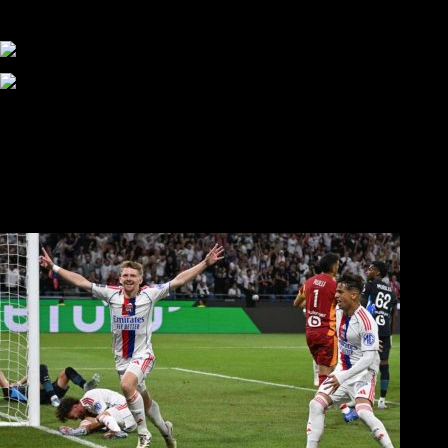
αυτάρκη ΑΣ, την καλύτερη λύση για την Τούμπα»
Συγκλονισμένος και ο Αντρέ με την απώλεια του Ζότα
Αναμένοντας την ανακοίνωση από τον Θανάση Κατσαρή
ΠΑΟΚ και τηλεοπτικά: αποκλειστικά απόφαση Σαββίδη
Αντίπαλοι
Νέα προβλήματα στην Μπέτις πριν την Τούμπα
Επίσημο «stop» στους φίλους του ΠΑΟΚ στο Αγρίνιο
Η Λιόν «σφυροκόπησε» τη Μονακό και πλησιάζει στο
Champions League