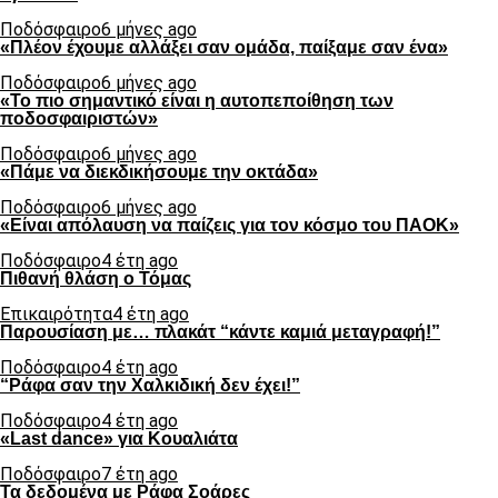
Ποδόσφαιρο
6 μήνες ago
«Πλέον έχουμε αλλάξει σαν ομάδα, παίξαμε σαν ένα»
Ποδόσφαιρο
6 μήνες ago
«Το πιο σημαντικό είναι η αυτοπεποίθηση των
ποδοσφαιριστών»
Ποδόσφαιρο
6 μήνες ago
«Πάμε να διεκδικήσουμε την οκτάδα»
Ποδόσφαιρο
6 μήνες ago
«Είναι απόλαυση να παίζεις για τον κόσμο του ΠΑΟΚ»
Ποδόσφαιρο
4 έτη ago
Πιθανή θλάση ο Τόμας
Επικαιρότητα
4 έτη ago
Παρουσίαση με… πλακάτ “κάντε καμιά μεταγραφή!”
Ποδόσφαιρο
4 έτη ago
“Ράφα σαν την Χαλκιδική δεν έχει!”
Ποδόσφαιρο
4 έτη ago
«Last dance» για Κουαλιάτα
Ποδόσφαιρο
7 έτη ago
Τα δεδομένα με Ράφα Σοάρες