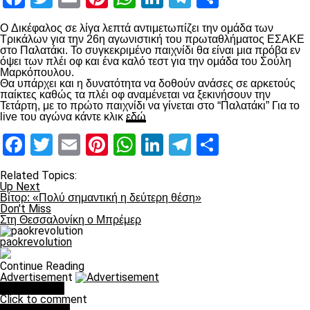
O Δικέφαλος σε λίγα λεπτά αντιμετωπίζει την ομάδα των
Τρικάλων για την 26η αγωνιστική του πρωταθλήματος ΕΣAΚΕ
στο Παλατάκι. Το συγκεκριμένο παιχνίδι θα είναι μια πρόβα εν
όψει των πλέι οφ και ένα καλό τεστ για την ομάδα του Σούλη
Μαρκόπουλου.
Θα υπάρχει και η δυνατότητα να δοθούν ανάσες σε αρκετούς
παίκτες καθώς τα πλέι οφ αναμένεται να ξεκινήσουν την
Τετάρτη, με το πρώτο παιχνίδι να γίνεται στο “Παλατάκι” Για το
live του αγώνα κάντε κλικ
εδώ
Facebook
Twitter
Email
Pinterest
WhatsApp
LinkedIn
Telegram
Μοιραστ
Related Topics:
Up Next
Βίτορ: «Πολύ σημαντική η δεύτερη θέση»
Don't Miss
Στη Θεσσαλονίκη ο Μπρέμερ
paokrevolution
Continue Reading
Advertisement
You may like
Click to comment