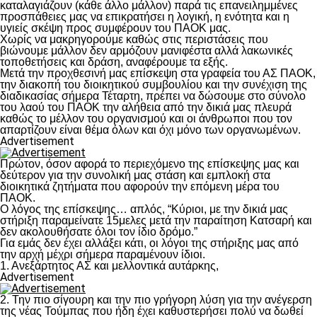
καταλαγιάζουν (κάθε άλλο μάλλον) παρά τις επανειλημμένες
προσπάθειες μας να επικρατήσει η λογική, η ενότητα και η
υγιείς σκέψη προς συμφέρουν του ΠΑΟΚ μας.
Χωρίς να μακρηγορούμε καθώς στις περιστάσεις που
βιώνουμε μάλλον δεν αρμόζουν μανιφέστα αλλά λακωνικές
τοποθετήσεις και δράση, αναφέρουμε τα εξής.
Μετά την προχθεσινή μας επίσκεψη στα γραφεία του ΑΣ ΠΑΟΚ,
την διακοπή του διοικητικού συμβουλίου και την συνέχιση της
διαδικασίας σήμερα Τέταρτη, πρέπει να δώσουμε στο σύνολο
του λαού του ΠΑΟΚ την αλήθεια από την δικιά μας πλευρά
καθώς το μέλλον του οργανισμού και οι άνθρωποι που τον
απαρτίζουν είναι θέμα όλων και όχι μόνο των οργανωμένων.
Advertisement
Πρώτον, όσον αφορά το περιεχόμενο της επίσκεψης μας και
δεύτερον για την συνολική μας στάση και εμπλοκή στα
διοικητικά ζητήματα που αφορούν την επόμενη μέρα του
ΠΑΟΚ.
Ο λόγος της επίσκεψης… απλός, “Κύριοι, με την δικιά μας
στήριξη παραμείνατε 15μελες μετά την παραίτηση Κατσαρή και
δεν ακολουθήσατε όλοι τον ίδιο δρόμο.”
Για εμάς δεν έχει αλλάξει κάτι, οι λόγοι της στήριξης μας από
την αρχή μέχρι σήμερα παραμένουν ίδιοι.
1. Ανεξάρτητος ΑΣ και μελλοντικά αυτάρκης,
Advertisement
2. Την πιο σίγουρη και την πιο γρήγορη λύση για την ανέγερση
της νέας Τούμπας που ήδη έχει καθυστερήσει πολύ να δωθεί