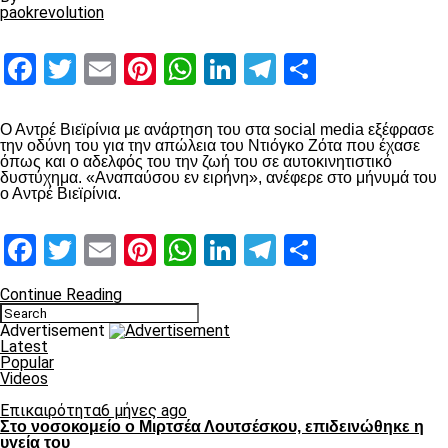
paokrevolution
Facebook
Twitter
Email
Pinterest
WhatsApp
LinkedIn
Telegram
Μοιραστ
Ο Αντρέ Βιεϊρίνια με ανάρτηση του στα social media εξέφρασε
την οδύνη του για την απώλεια του Ντιόγκο Ζότα που έχασε
όπως και ο αδελφός του την ζωή του σε αυτοκινητιστικό
δυστύχημα. «Αναπαύσου εν ειρήνη», ανέφερε στο μήνυμά του
ο Αντρέ Βιεϊρίνια.
Facebook
Twitter
Email
Pinterest
WhatsApp
LinkedIn
Telegram
Μοιραστ
Continue Reading
Advertisement
Latest
Popular
Videos
Επικαιρότητα
6 μήνες ago
Στο νοσοκομείο ο Μιρτσέα Λουτσέσκου, επιδεινώθηκε η
υγεία του