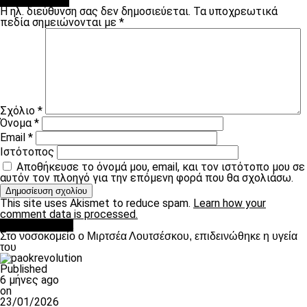
Leave a Reply
Η ηλ. διεύθυνση σας δεν δημοσιεύεται.
Τα υποχρεωτικά
πεδία σημειώνονται με
*
Σχόλιο
*
Όνομα
*
Email
*
Ιστότοπος
Αποθήκευσε το όνομά μου, email, και τον ιστότοπο μου σε
αυτόν τον πλοηγό για την επόμενη φορά που θα σχολιάσω.
This site uses Akismet to reduce spam.
Learn how your
comment data is processed.
Επικαιρότητα
Στο νοσοκομείο ο Μιρτσέα Λουτσέσκου, επιδεινώθηκε η υγεία
του
Published
6 μήνες ago
on
23/01/2026