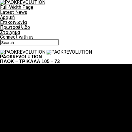
Full-Width Page
Latest News
Αρχική
Επικοινωνία
Πρωτοσέλιδο
Στοίχημα
Connect with us
PAOKREVOLUTION
ΠΑΟΚ – ΤΡΙΚΑΛΑ 105 – 73
Ποδόσφαιρο
«Πλέον έχουμε αλλάξει σαν ομάδα, παίξαμε σαν ένα»
«Το πιο σημαντικό είναι η αυτοπεποίθηση των
ποδοσφαιριστών»
«Πάμε να διεκδικήσουμε την οκτάδα»
«Είναι απόλαυση να παίζεις για τον κόσμο του ΠΑΟΚ»
«Θα τα δώσουμε όλα κόντρα στη Λιόν για την οκτάδα»
Μπάσκετ