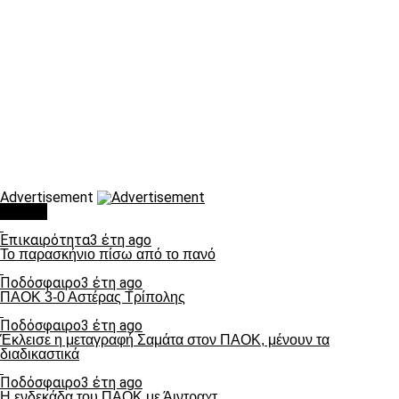
Advertisement
Τάσεις
Επικαιρότητα
3 έτη ago
Το παρασκήνιο πίσω από το πανό
Ποδόσφαιρο
3 έτη ago
ΠΑΟΚ 3-0 Αστέρας Τρίπολης
Ποδόσφαιρο
3 έτη ago
Έκλεισε η μεταγραφή Σαμάτα στον ΠΑΟΚ, μένουν τα
διαδικαστικά
Ποδόσφαιρο
3 έτη ago
Η ενδεκάδα του ΠΑΟΚ με Άιντραχτ