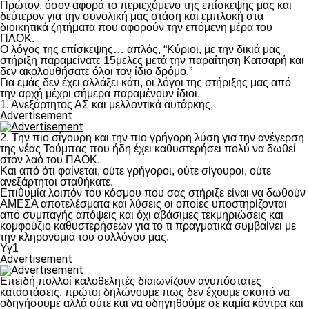
Πρώτον, όσον αφορά το περιεχόμενο της επίσκεψης μας και
δεύτερον για την συνολική μας στάση και εμπλοκή στα
διοικητικά ζητήματα που αφορούν την επόμενη μέρα του
ΠΑΟΚ.
Ο λόγος της επίσκεψης… απλός, “Κύριοι, με την δικιά μας
στήριξη παραμείνατε 15μελες μετά την παραίτηση Κατσαρή και
δεν ακολουθήσατε όλοι τον ίδιο δρόμο.”
Για εμάς δεν έχει αλλάξει κάτι, οι λόγοι της στήριξης μας από
την αρχή μέχρι σήμερα παραμένουν ίδιοι.
1. Ανεξάρτητος ΑΣ και μελλοντικά αυτάρκης,
Advertisement
2. Την πιο σίγουρη και την πιο γρήγορη λύση για την ανέγερση
της νέας Τούμπας που ήδη έχει καθυστερήσει πολύ να δωθεί
στον λαό του ΠΑΟΚ.
Και από ότι φαίνεται, ούτε γρήγοροι, ούτε σίγουροι, ούτε
ανεξάρτητοι σταθήκατε.
Επιθυμία λοιπόν του κόσμου που σας στήριξε είναι να δωθούν
ΑΜΕΣΑ αποτελέσματα και λύσεις οι οποίες υποστηρίζονται
από συμπαγής απόψεις και όχι αβάσιμες τεκμηριώσεις και
κομφούζιο καθυστερήσεων για το τι πραγματικά συμβαίνει με
την κληρονομιά του συλλόγου μας.
Υγ1
Advertisement
Επειδή πολλοί καλοθελητές διαιωνίζουν ανυπόστατες
καταστάσεις, πρώτοι δηλώνουμε πως δεν έχουμε σκοπό να
οδηγήσουμε αλλά ούτε και να οδηγηθούμε σε καμία κόντρα και