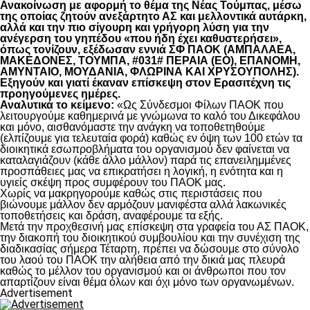
Ανακοίνωση με αφορμή το θέμα της Νέας Τούμπας, μέσω
της οποίας ζητούν ανεξάρτητο ΑΣ και μελλοντικά αυτάρκη,
αλλά και την πιο σίγουρη και γρήγορη λύση για την
ανέγερση του γηπέδου «που ήδη έχει καθυστερήσει»,
όπως τονίζουν, εξέδωσαν εννιά ΣΦ ΠΑΟΚ (ΑΜΠΑΛΑΕΑ,
ΜΑΚΕΔΟΝΕΣ, ΤΟΥΜΠΑ, #031# ΠΕΡΑΙΑ (ΕΟ), ΕΠΑΝΟΜΗ,
ΑΜΥΝΤΑΙΟ, ΜΟΥΔΑΝΙΑ, ΦΛΩΡΙΝΑ ΚΑΙ ΧΡΥΣΟΥΠΟΛΗΣ).
Εξηγούν και γιατί έκαναν επίσκεψη στον Ερασιτέχνη τις
προηγούμενες ημέρες.
Αναλυτικά το κείμενο:
«Ως Σύνδεσμοι Φίλων ΠΑΟΚ που
λειτουργούμε καθημερινά με γνώμωνα το καλό του Δικεφάλου
και μόνο, αισθανόμαστε την ανάγκη να τοποθετηθούμε
(ελπίζουμε για τελευταία φορά) καθώς εν όψη των 100 ετών τα
διοικητικά εσωπροβλήματα του οργανισμού δεν φαίνεται να
καταλαγιάζουν (κάθε άλλο μάλλον) παρά τις επανειλημμένες
προσπάθειες μας να επικρατήσει η λογική, η ενότητα και η
υγιείς σκέψη προς συμφέρουν του ΠΑΟΚ μας.
Χωρίς να μακρηγορούμε καθώς στις περιστάσεις που
βιώνουμε μάλλον δεν αρμόζουν μανιφέστα αλλά λακωνικές
τοποθετήσεις και δράση, αναφέρουμε τα εξής.
Μετά την προχθεσινή μας επίσκεψη στα γραφεία του ΑΣ ΠΑΟΚ,
την διακοπή του διοικητικού συμβουλίου και την συνέχιση της
διαδικασίας σήμερα Τέταρτη, πρέπει να δώσουμε στο σύνολο
του λαού του ΠΑΟΚ την αλήθεια από την δικιά μας πλευρά
καθώς το μέλλον του οργανισμού και οι άνθρωποι που τον
απαρτίζουν είναι θέμα όλων και όχι μόνο των οργανωμένων.
Advertisement