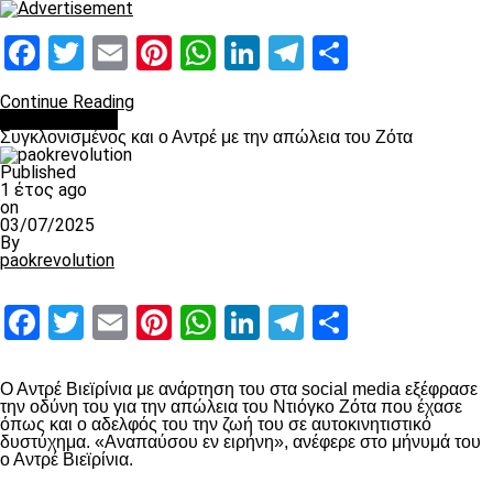
Facebook
Twitter
Email
Pinterest
WhatsApp
LinkedIn
Telegram
Μοιραστ
Continue Reading
Επικαιρότητα
Συγκλονισμένος και ο Αντρέ με την απώλεια του Ζότα
Published
1 έτος ago
on
03/07/2025
By
paokrevolution
Facebook
Twitter
Email
Pinterest
WhatsApp
LinkedIn
Telegram
Μοιραστ
Ο Αντρέ Βιεϊρίνια με ανάρτηση του στα social media εξέφρασε
την οδύνη του για την απώλεια του Ντιόγκο Ζότα που έχασε
όπως και ο αδελφός του την ζωή του σε αυτοκινητιστικό
δυστύχημα. «Αναπαύσου εν ειρήνη», ανέφερε στο μήνυμά του
ο Αντρέ Βιεϊρίνια.