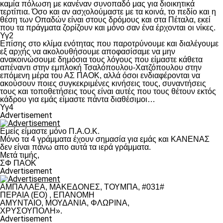
καμία πόλωση με κανέναν συνοπαδό μας για διοικητικά
τερτίπια. Όσο και αν ασχολούμαστε με τα κοινά, το πεδίο και η
θέση των Οπαδών είναι στους δρόμους και στα Πέταλα, εκεί
που τα πράγματα ζορίζουν και μόνο σαν ένα έρχονται οι νίκες.
Υγ2
Επίσης στο κλίμα ενότητας που παροτρύνουμε και διαλέγουμε
εξ αρχής να ακολουθήσουμε αποφασίσαμε να μην
ανακοινώσουμε δημόσια τους λόγους που είμαστε κάθετα
απέναντι στην εμπλοκή Τσαλόπουλου-Χατζόπουλου στην
επόμενη μέρα του ΑΣ ΠΑΟΚ, αλλά όσοι ενδιαφέρονται να
ακούσουν ποιες συγκεκριμένες κινήσεις τους, συναντήσεις
τους και τοποθετήσεις τους είναι αυτές που τους θέτουν εκτός
κάδρου για εμάς είμαστε πάντα διαθέσιμοι…
Υγ4
Advertisement
Εμείς είμαστε μόνο Π.Α.Ο.Κ.
Μόνο τα 4 γράμματα έχουν σημασία για εμάς και ΚΑΝΕΝΑΣ
δεν είναι πάνω απο αυτά τα ιερά γράμματα.
Μετά τιμής,
ΣΦ ΠΑΟΚ
Advertisement
ΑΜΠΑΛΑΕΑ, ΜΑΚΕΔΟΝΕΣ, ΤΟΥΜΠΑ, #031#
ΠΕΡΑΙΑ (ΕΟ) , ΕΠΑΝΟΜΗ
ΑΜΥΝΤΑΙΟ, ΜΟΥΔΑΝΙΑ, ΦΛΩΡΙΝΑ,
ΧΡΥΣΟΥΠΟΛΗ».
Advertisement