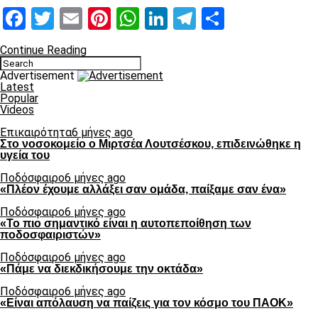
Facebook
Twitter
Email
Pinterest
WhatsApp
LinkedIn
Telegram
Μοιραστ
Continue Reading
Advertisement
Latest
Popular
Videos
Επικαιρότητα
6 μήνες ago
Στο νοσοκομείο ο Μιρτσέα Λουτσέσκου, επιδεινώθηκε η
υγεία του
Ποδόσφαιρο
6 μήνες ago
«Πλέον έχουμε αλλάξει σαν ομάδα, παίξαμε σαν ένα»
Ποδόσφαιρο
6 μήνες ago
«Το πιο σημαντικό είναι η αυτοπεποίθηση των
ποδοσφαιριστών»
Ποδόσφαιρο
6 μήνες ago
«Πάμε να διεκδικήσουμε την οκτάδα»
Ποδόσφαιρο
6 μήνες ago
«Είναι απόλαυση να παίζεις για τον κόσμο του ΠΑΟΚ»