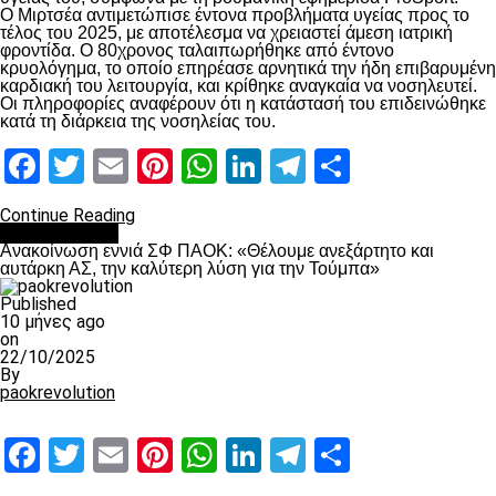
Ο Μιρτσέα αντιμετώπισε έντονα προβλήματα υγείας προς το
τέλος του 2025, με αποτέλεσμα να χρειαστεί άμεση ιατρική
φροντίδα. Ο 80χρονος ταλαιπωρήθηκε από έντονο
κρυολόγημα, το οποίο επηρέασε αρνητικά την ήδη επιβαρυμένη
καρδιακή του λειτουργία, και κρίθηκε αναγκαία να νοσηλευτεί.
Οι πληροφορίες αναφέρουν ότι η κατάστασή του επιδεινώθηκε
κατά τη διάρκεια της νοσηλείας του.
Facebook
Twitter
Email
Pinterest
WhatsApp
LinkedIn
Telegram
Μοιραστ
Continue Reading
Επικαιρότητα
Ανακοίνωση εννιά ΣΦ ΠΑΟΚ: «Θέλουμε ανεξάρτητο και
αυτάρκη ΑΣ, την καλύτερη λύση για την Τούμπα»
Published
10 μήνες ago
on
22/10/2025
By
paokrevolution
Facebook
Twitter
Email
Pinterest
WhatsApp
LinkedIn
Telegram
Μοιραστ