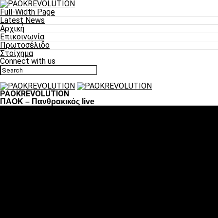
Full-Width Page
Latest News
Αρχική
Επικοινωνία
Πρωτοσέλιδο
Στοίχημα
Connect with us
PAOKREVOLUTION
ΠΑΟΚ – Πανθρακικός live
Ποδόσφαιρο
«Πλέον έχουμε αλλάξει σαν ομάδα, παίξαμε σαν ένα»
«Το πιο σημαντικό είναι η αυτοπεποίθηση των
ποδοσφαιριστών»
«Πάμε να διεκδικήσουμε την οκτάδα»
«Είναι απόλαυση να παίζεις για τον κόσμο του ΠΑΟΚ»
«Θα τα δώσουμε όλα κόντρα στη Λιόν για την οκτάδα»
Μπάσκετ