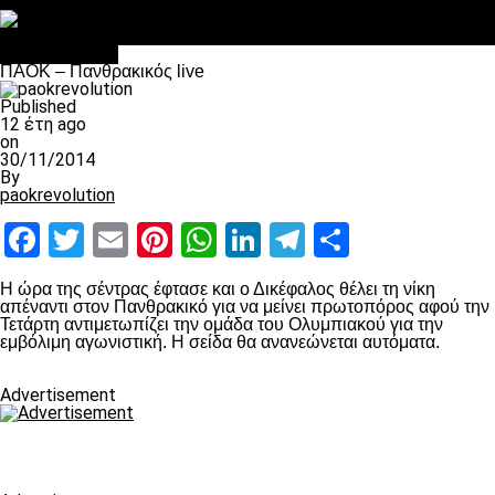
Στο OPEN τα προκριματικά, στη NOVA τα του πρωταθλήματος
Σαν σήμερα: Οταν “έφυγε” ο Λόραντ
Επικαιρότητα
ΠΑΟΚ – Πανθρακικός live
Published
12 έτη ago
on
30/11/2014
By
paokrevolution
Facebook
Twitter
Email
Pinterest
WhatsApp
LinkedIn
Telegram
Μοιραστ
Η ώρα της σέντρας έφτασε και ο Δικέφαλος θέλει τη νίκη
απέναντι στον Πανθρακικό για να μείνει πρωτοπόρος αφού την
Τετάρτη αντιμετωπίζει την ομάδα του Ολυμπιακού για την
εμβόλιμη αγωνιστική. Η σείδα θα ανανεώνεται αυτόματα.
Advertisement