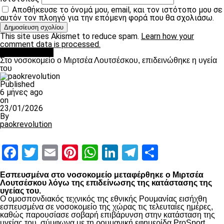
Αποθήκευσε το όνομά μου, email, και τον ιστότοπο μου σε
αυτόν τον πλοηγό για την επόμενη φορά που θα σχολιάσω.
This site uses Akismet to reduce spam.
Learn how your
comment data is processed.
Επικαιρότητα
Στο νοσοκομείο ο Μιρτσέα Λουτσέσκου, επιδεινώθηκε η υγεία
του
Published
6 μήνες ago
on
23/01/2026
By
paokrevolution
Facebook
Twitter
Email
Pinterest
WhatsApp
LinkedIn
Telegram
Μοιραστ
Εσπευσμένα στο νοσοκομείο μεταφέρθηκε ο Μιρτσέα
Λουτσέσκου λόγω της επιδείνωσης της κατάστασης της
υγείας του.
Ο ομοσπονδιακός τεχνικός της εθνικής Ρουμανίας εισήχθη
εσπευσμένα σε νοσοκομείο της χώρας τις τελευταίες ημέρες,
καθώς παρουσίασε σοβαρή επιβάρυνση στην κατάσταση της
υγείας του, σύμφωνα με τη ρουμανική εφημερίδα ProSport.