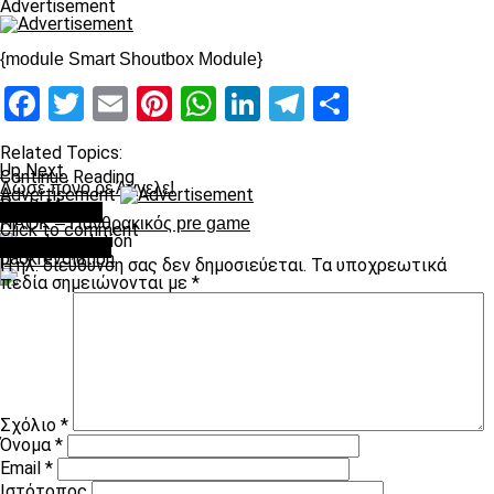
Advertisement
{module Smart Shoutbox Module}
Facebook
Twitter
Email
Pinterest
WhatsApp
LinkedIn
Telegram
Μοιραστ
Related Topics:
Up Next
Continue Reading
Δώσε πόνο ρε Άγγελε!
Advertisement
Don't Miss
You may like
ΠΑΟΚ – Πανθρακικός pre game
Click to comment
Leave a Reply
paokrevolution
Η ηλ. διεύθυνση σας δεν δημοσιεύεται.
Τα υποχρεωτικά
πεδία σημειώνονται με
*
Σχόλιο
*
Όνομα
*
Email
*
Ιστότοπος