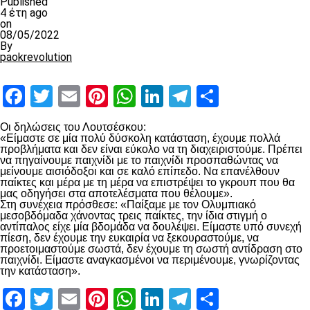
Published
4 έτη ago
on
08/05/2022
By
paokrevolution
Facebook
Twitter
Email
Pinterest
WhatsApp
LinkedIn
Telegram
Μοιραστ
Οι δηλώσεις του Λουτσέσκου:
«Είμαστε σε μία πολύ δύσκολη κατάσταση, έχουμε πολλά
προβλήματα και δεν είναι εύκολο να τη διαχειριστούμε. Πρέπει
να πηγαίνουμε παιχνίδι με το παιχνίδι προσπαθώντας να
μείνουμε αισιόδοξοι και σε καλό επίπεδο. Να επανέλθουν
παίκτες και μέρα με τη μέρα να επιστρέψει το γκρουπ που θα
μας οδηγήσει στα αποτελέσματα που θέλουμε».
Στη συνέχεια πρόσθεσε: «Παίξαμε με τον Ολυμπιακό
μεσοβδόμαδα χάνοντας τρεις παίκτες, την ίδια στιγμή ο
αντίπαλος είχε μία βδομάδα να δουλέψει. Είμαστε υπό συνεχή
πίεση, δεν έχουμε την ευκαιρία να ξεκουραστούμε, να
προετοιμαστούμε σωστά, δεν έχουμε τη σωστή αντίδραση στο
παιχνίδι. Είμαστε αναγκασμένοι να περιμένουμε, γνωρίζοντας
την κατάσταση».
Facebook
Twitter
Email
Pinterest
WhatsApp
LinkedIn
Telegram
Μοιραστ