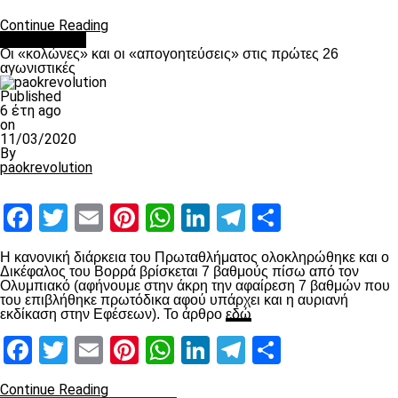
Continue Reading
Ποδόσφαιρο
Οι «κολώνες» και οι «απογοητεύσεις» στις πρώτες 26
αγωνιστικές
Published
6 έτη ago
on
11/03/2020
By
paokrevolution
Facebook
Twitter
Email
Pinterest
WhatsApp
LinkedIn
Telegram
Μοιραστ
Η κανονική διάρκεια του Πρωταθλήματος ολοκληρώθηκε και ο
Δικέφαλος του Βορρά βρίσκεται 7 βαθμούς πίσω από τον
Ολυμπιακό (αφήνουμε στην άκρη την αφαίρεση 7 βαθμών που
του επιβλήθηκε πρωτόδικα αφού υπάρχει και η αυριανή
εκδίκαση στην Εφέσεων). Το άρθρο
εδώ
Facebook
Twitter
Email
Pinterest
WhatsApp
LinkedIn
Telegram
Μοιραστ
Continue Reading