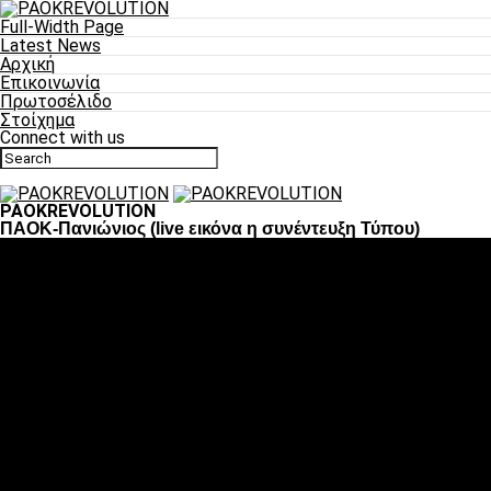
Full-Width Page
Latest News
Αρχική
Επικοινωνία
Πρωτοσέλιδο
Στοίχημα
Connect with us
PAOKREVOLUTION
ΠΑΟΚ-Πανιώνιος (live εικόνα η συνέντευξη Τύπου)
Ποδόσφαιρο
«Πλέον έχουμε αλλάξει σαν ομάδα, παίξαμε σαν ένα»
«Το πιο σημαντικό είναι η αυτοπεποίθηση των
ποδοσφαιριστών»
«Πάμε να διεκδικήσουμε την οκτάδα»
«Είναι απόλαυση να παίζεις για τον κόσμο του ΠΑΟΚ»
«Θα τα δώσουμε όλα κόντρα στη Λιόν για την οκτάδα»
Μπάσκετ