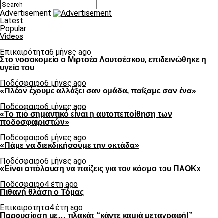
Advertisement
Latest
Popular
Videos
Επικαιρότητα
6 μήνες ago
Στο νοσοκομείο ο Μιρτσέα Λουτσέσκου, επιδεινώθηκε η
υγεία του
Ποδόσφαιρο
6 μήνες ago
«Πλέον έχουμε αλλάξει σαν ομάδα, παίξαμε σαν ένα»
Ποδόσφαιρο
6 μήνες ago
«Το πιο σημαντικό είναι η αυτοπεποίθηση των
ποδοσφαιριστών»
Ποδόσφαιρο
6 μήνες ago
«Πάμε να διεκδικήσουμε την οκτάδα»
Ποδόσφαιρο
6 μήνες ago
«Είναι απόλαυση να παίζεις για τον κόσμο του ΠΑΟΚ»
Ποδόσφαιρο
4 έτη ago
Πιθανή θλάση ο Τόμας
Επικαιρότητα
4 έτη ago
Παρουσίαση με… πλακάτ “κάντε καμιά μεταγραφή!”