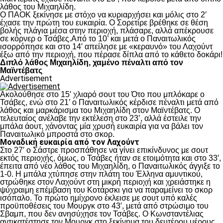
λάθος του Μιχαηλίδη.
Ο ΠΑΟΚ ξεκίνησε με στόχο να κυριαρχήσει και μόλις στο 2′
έχασε την πρώτη του ευκαιρία. Ο Σορετίρε βρέθηκε σε θέση
βολής πλάγια μέσα στην περιοχή, πλάσαρε, αλλά απέκρουσε
σε κόρνερ ο Τσάβες.Από το 10’ και μετά ο Παναιτωλικός
ισορρόπησε και στο 14′ απείλησε με «κεραυνό» του Λαχούντ
έξω από την περιοχή, που πέρασε δίπλα από το κάθετο δοκάρι!
Διπλό λάθος Μιχαηλίδη, χαμένο πέναλτι από τον
Μαϊντέβατς
Advertisement
Ακολούθησε στο 15′ χλιαρό σουτ του Ότο που μπλόκαρε ο
Τσάβες, ενώ στο 21’ ο Παναιτωλικός κέρδισε πέναλτι μετά από
λάθος και μαρκάρισμα του Μιχαηλίδη στον Μαϊντέβατς. Ο
τελευταίος ανέλαβε την εκτέλεση στο 23’, αλλά έστειλε την
μπάλα άουτ, χάνοντας μία χρυσή ευκαιρία για να βάλει τον
Παναιτωλικό μπροστά στο σκορ.
Μοναδική ευκαιρία από τον Λαχούντ
Στο 27′ ο Σάστρε προσπάθησε να γίνει επικίνδυνος με σουτ
εκτός περιοχής, όμως, ο Τσάβες ήταν σε ετοιμότητα και στο 33′,
έπειτα από νέο λάθος του Μιχαηλίδη, ο Παναιτωλικός άγγιξε το
1-0. Η μπάλα χτύπησε στην πλάτη του Έλληνα αμυντικού,
στρώθηκε στον Λαχούντ στη μικρή περιοχή και χρειάστηκε η
ψύχραιμη επέμβαση του Κοτάρσκι για να παραμείνει το σκορ
ισόπαλο. Το πρώτο ημίχρονο έκλεισε με σουτ υπό καλές
προϋποθέσεις του Μουργκ στο 43′, μετά από στρώσιμο του
Σβαμπ, που δεν ανησύχησε τον Τσάβες. Ο Κωνσταντέλιας
αντικατέστησε τον Μουργκ στο ξεκίνημα του δευτέρου μέρους,