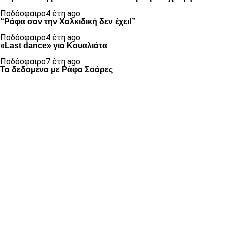
Ποδόσφαιρο
4 έτη ago
“Ράφα σαν την Χαλκιδική δεν έχει!”
Ποδόσφαιρο
4 έτη ago
«Last dance» για Κουαλιάτα
Ποδόσφαιρο
7 έτη ago
Τα δεδομένα με Ράφα Σοάρες