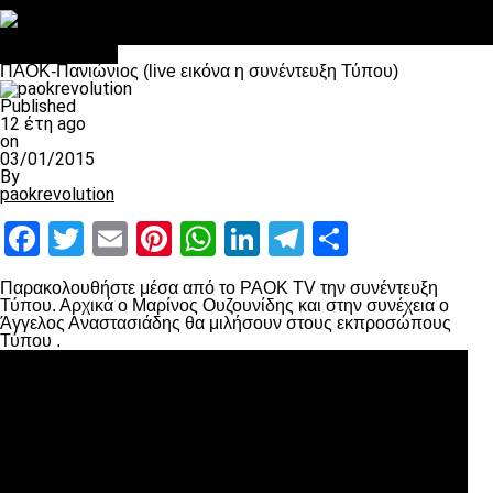
Στο OPEN τα προκριματικά, στη NOVA τα του πρωταθλήματος
Σαν σήμερα: Οταν “έφυγε” ο Λόραντ
πρωτοσέλιδο
ΠΑΟΚ-Πανιώνιος (live εικόνα η συνέντευξη Τύπου)
Published
12 έτη ago
on
03/01/2015
By
paokrevolution
Facebook
Twitter
Email
Pinterest
WhatsApp
LinkedIn
Telegram
Μοιραστ
Παρακολουθήστε μέσα από το PAOK TV την συνέντευξη
Τύπου. Αρχικά ο Μαρίνος Ουζουνίδης και στην συνέχεια ο
Άγγελος Αναστασιάδης θα μιλήσουν στους εκπροσώπους
Τύπου .