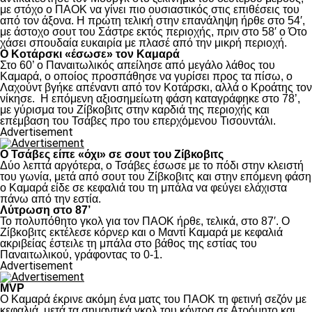
με στόχο ο ΠΑΟΚ να γίνει πιο ουσιαστικός στις επιθέσεις του
από τον άξονα. Η πρώτη τελική στην επανάληψη ήρθε στο 54′,
με άστοχο σουτ του Σάστρε εκτός περιοχής, πριν στο 58′ ο Ότο
χάσει σπουδαία ευκαιρία με πλασέ από την μικρή περιοχή.
Ο Κοτάρσκι «έσωσε» τον Καμαρά
Στο 60’ ο Παναιτωλικός απείλησε από μεγάλο λάθος του
Καμαρά, ο οποίος προσπάθησε να γυρίσει προς τα πίσω, ο
Λαχούντ βγήκε απέναντι από τον Κοτάρσκι, αλλά ο Κροάτης τον
νίκησε. Η επόμενη αξιοσημείωτη φάση καταγράφηκε στο 78’,
με γύρισμα του Ζίβκοβιτς στην καρδιά της περιοχής και
επέμβαση του Τσάβες προ του επερχόμενου Τισουντάλι.
Advertisement
Ο Τσάβες είπε «όχι» σε σουτ του Ζίβκοβιτς
Δύο λεπτά αργότερα, ο Τσάβες έσωσε με το πόδι στην κλειστή
του γωνία, μετά από σουτ του Ζίβκοβιτς και στην επόμενη φάση
ο Καμαρά είδε σε κεφαλιά του τη μπάλα να φεύγει ελάχιστα
πάνω από την εστία.
Λύτρωση στο 87’
Το πολυπόθητο γκολ για τον ΠΑΟΚ ήρθε, τελικά, στο 87′. Ο
Ζίβκοβιτς εκτέλεσε κόρνερ και ο Μαντί Καμαρά με κεφαλιά
ακριβείας έστειλε τη μπάλα στο βάθος της εστίας του
Παναιτωλικού, γράφοντας το 0-1.
Advertisement
MVP
Ο Καμαρά έκρινε ακόμη ένα ματς του ΠΑΟΚ τη φετινή σεζόν με
κεφαλιά, μετά τα σημαντικά γκολ του κόντρα σε Ατρόμητο και