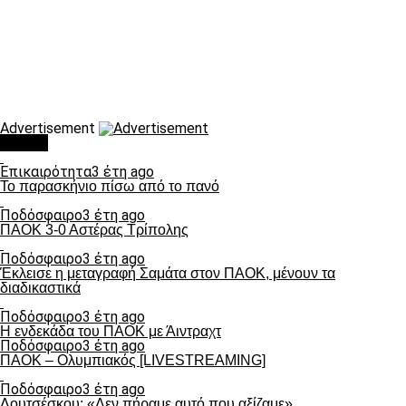
Advertisement
Τάσεις
Επικαιρότητα
3 έτη ago
Το παρασκήνιο πίσω από το πανό
Ποδόσφαιρο
3 έτη ago
ΠΑΟΚ 3-0 Αστέρας Τρίπολης
Ποδόσφαιρο
3 έτη ago
Έκλεισε η μεταγραφή Σαμάτα στον ΠΑΟΚ, μένουν τα
διαδικαστικά
Ποδόσφαιρο
3 έτη ago
Η ενδεκάδα του ΠΑΟΚ με Άιντραχτ
Ποδόσφαιρο
3 έτη ago
ΠΑΟΚ – Ολυμπιακός [LIVESTREAMING]
Ποδόσφαιρο
3 έτη ago
Λουτσέσκου: «Δεν πήραμε αυτό που αξίζαμε»