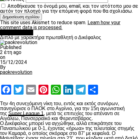
Αποθήκευσε το όνομά μου, email, και τον ιστότοπο μου σε
αυτόν τον πλοηγό για την επόμενη φορά που θα σχολιάσω.
This site uses Akismet to reduce spam.
Learn how your
comment data is processed.
πρωτοσέλιδο
Διπλό με χαρακτήρα πρωταθλητή ο Δικέφαλος
Published
2 έτη ago
on
15/12/2024
By
paokrevolution
Facebook
Twitter
Email
Pinterest
WhatsApp
LinkedIn
Telegram
Μοιραστ
Την 4
η
συνεχόμενη νίκη του, εντός και εκτός συνόρων,
πανηγύρισε ο ΠΑΟΚ στο Αγρίνιο, για την 15
η
αγωνιστική
της
Super League 1
, μετά τις επιτυχίες του απέναντι σε
Αιγάλεω, Πανσερραϊκό και Φερεντσβάρος.
Ο Δικέφαλος μπορεί να αγχώθηκε, αλλά επικράτησε του
Παναιτωλικού με 0-1, έχοντας «ήρωα» της τελευταίας στιγμής
τον Καμαρά, ο οποίος σκόραρε στο 87’ με κεφαλιά. Ο
Μαϊντέβατς έχασε πέναλτι στο 23’, που κέρδισε μετά από διπλό