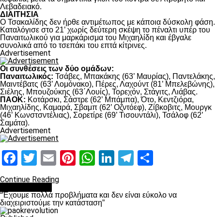
Λεβαδειακό.
ΔΙΑΙΤΗΣΙΑ
Ο Τσακαλίδης δεν ήρθε αντιμέτωπος με κάποια δύσκολη φάση.
Καταλόγισε στο 21’ χωρίς δεύτερη σκέψη το πέναλτι υπέρ του
Παναιτωλικού για μαρκάρισμα του Μιχαηλίδη και έβγαλε
συνολικά από το τσεπάκι του επτά κίτρινες.
Advertisement
Οι συνθέσεις των δύο ομάδων:
Παναιτωλικός:
Τσάβες, Μπακάκης (63’ Μαυρίας), Παντελάκης,
Μαιντέβατς (63’ Λομόνακο), Πέρες, Λαχούντ (81’ Μπελεβώνης),
Σιέλης, Μπουζούκης (63΄Λουίς), Τορεχόν, Στάγιτς, Λιάβας.
ΠΑΟΚ:
Κοτάρσκι, Σάστρε (62’ Μπάμπα), Ότο, Κεντζιόρα,
Μιχαηλίδης, Καμαρά, Σβαμπ (62’ Οζντόεφ), Ζίβκοβιτς, Μουργκ
(46’ Κωνστσντέλιας), Σορετίρε (69’ Τισουντάλι), Τσάλοφ (62’
Σαμάτα).
Advertisement
Facebook
Twitter
Email
Pinterest
WhatsApp
LinkedIn
Telegram
Μοιραστ
Continue Reading
πρωτοσέλιδο
“Έχουμε πολλά προβλήματα και δεν είναι εύκολο να
διαχειριστούμε την κατάσταση”