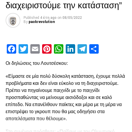
Μαϊντέβατς
διαχειριστούμε την κατάσταση”
Ολυμπιακού. Άψογη η συμπεριφορά του κόσμου
Published
4 έτη ago
on
08/05/2022
ADVERTISEMENT
By
paokrevolution
ADVERTISEMENT
Facebook
Twitter
Email
Pinterest
WhatsApp
LinkedIn
Telegram
Μοιρασ
Ακολούθησε στο 15′ χλιαρό σουτ του Ότο που μπλόκαρε
ο Τσάβες, ενώ στο 21’ ο Παναιτωλικός κέρδισε πέναλτι
μετά από λάθος και μαρκάρισμα του Μιχαηλίδη στον
Οι δηλώσεις του Λουτσέσκου:
Μαϊντέβατς. Ο τελευταίος ανέλαβε την εκτέλεση στο 23’,
«Είμαστε σε μία πολύ δύσκολη κατάσταση, έχουμε πολλά
αλλά έστειλε την μπάλα άουτ, χάνοντας μία χρυσή
προβλήματα και δεν είναι εύκολο να τη διαχειριστούμε.
ευκαιρία για να βάλει τον Παναιτωλικό μπροστά στο σκορ.
Πρέπει να πηγαίνουμε παιχνίδι με το παιχνίδι
Μοναδική ευκαιρία από τον Λαχούντ
προσπαθώντας να μείνουμε αισιόδοξοι και σε καλό
Στο 27′ ο Σάστρε προσπάθησε να γίνει επικίνδυνος με
επίπεδο. Να επανέλθουν παίκτες και μέρα με τη μέρα να
σουτ εκτός περιοχής, όμως, ο Τσάβες ήταν σε ετοιμότητα
επιστρέψει το γκρουπ που θα μας οδηγήσει στα
και στο 33′, έπειτα από νέο λάθος του Μιχαηλίδη, ο
αποτελέσματα που θέλουμε».
Παναιτωλικός άγγιξε το 1-0. Η μπάλα χτύπησε στην πλάτη
Στη συνέχεια πρόσθεσε: «Παίξαμε με τον Ολυμπιακό