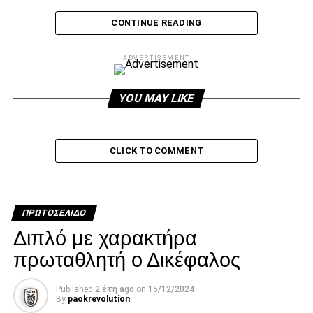
CONTINUE READING
ADVERTISEMENT
ADVERTISEMENT
YOU MAY LIKE
CLICK TO COMMENT
* Εδώ και ο παπα-Χρήστος και μόλις εμφανίστηκε
ακούστηκε το “γεια σου παπά … τον Πειραιά”
ΠΡΩΤΟΣΈΛΙΔΟ
Διπλό με χαρακτήρα
πρωταθλητή ο Δικέφαλος
ADVERTISEMENT
Published
2 έτη ago
on
15/12/2024
By
paokrevolution