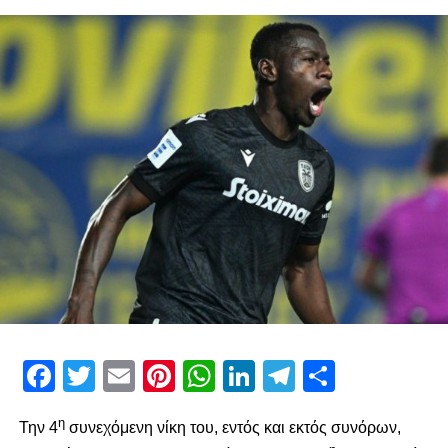
Όρκος νίκης και νταμπλ για τους παίκτες της ομάδας στο
κέντρο του γηπέδου
Facebook
Twitter
Email
Pinterest
WhatsApp
LinkedIn
Telegram
Μοιρασ
η
Την 4
συνεχόμενη νίκη του, εντός και εκτός συνόρων,