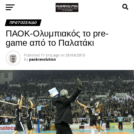
ΠΡΩΤΟΣΈΛΙΔΟ
ΠΑΟΚ-Ολυμπιακός το pre-
game από το Παλατάκι
Published
11 έτη ago
on
29/04/2015
By
paokrevolution