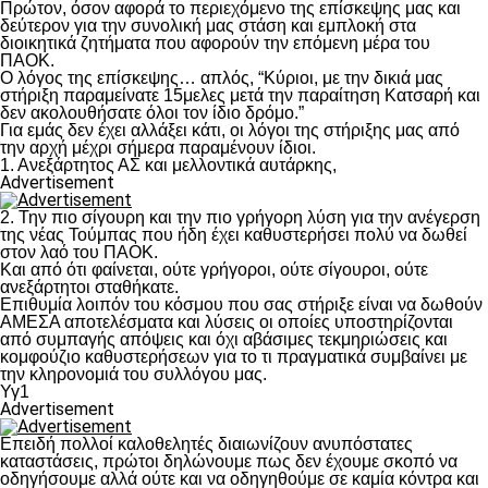
Πρώτον, όσον αφορά το περιεχόμενο της επίσκεψης μας και
δεύτερον για την συνολική μας στάση και εμπλοκή στα
διοικητικά ζητήματα που αφορούν την επόμενη μέρα του
ΠΑΟΚ.
Ο λόγος της επίσκεψης… απλός, “Κύριοι, με την δικιά μας
στήριξη παραμείνατε 15μελες μετά την παραίτηση Κατσαρή και
δεν ακολουθήσατε όλοι τον ίδιο δρόμο.”
Για εμάς δεν έχει αλλάξει κάτι, οι λόγοι της στήριξης μας από
την αρχή μέχρι σήμερα παραμένουν ίδιοι.
1. Ανεξάρτητος ΑΣ και μελλοντικά αυτάρκης,
Advertisement
2. Την πιο σίγουρη και την πιο γρήγορη λύση για την ανέγερση
της νέας Τούμπας που ήδη έχει καθυστερήσει πολύ να δωθεί
στον λαό του ΠΑΟΚ.
Και από ότι φαίνεται, ούτε γρήγοροι, ούτε σίγουροι, ούτε
ανεξάρτητοι σταθήκατε.
Επιθυμία λοιπόν του κόσμου που σας στήριξε είναι να δωθούν
ΑΜΕΣΑ αποτελέσματα και λύσεις οι οποίες υποστηρίζονται
από συμπαγής απόψεις και όχι αβάσιμες τεκμηριώσεις και
κομφούζιο καθυστερήσεων για το τι πραγματικά συμβαίνει με
την κληρονομιά του συλλόγου μας.
Υγ1
Advertisement
Επειδή πολλοί καλοθελητές διαιωνίζουν ανυπόστατες
καταστάσεις, πρώτοι δηλώνουμε πως δεν έχουμε σκοπό να
οδηγήσουμε αλλά ούτε και να οδηγηθούμε σε καμία κόντρα και