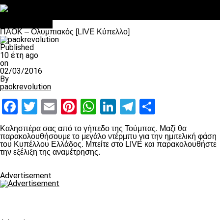
Στο OPEN τα προκριματικά, στη NOVA τα του πρωταθλήματος
Σαν σήμερα: Οταν “έφυγε” ο Λόραντ
Επικαιρότητα
ΠΑΟΚ – Ολυμπιακός [LIVE Κύπελλο]
Published
10 έτη ago
on
02/03/2016
By
paokrevolution
Facebook
Twitter
Email
Pinterest
WhatsApp
LinkedIn
Telegram
Μοιραστ
Καλησπέρα σας από το γήπεδο της Τούμπας. Μαζί θα
παρακολουθήσουμε το μεγάλο ντέρμπυ για την ημιτελική φάση
του Κυπέλλου Ελλάδος. Μπείτε στο LIVE και παρακολουθήστε
την εξέλιξη της αναμέτρησης.
Advertisement