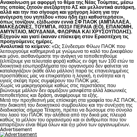
Ανακοίνωση με αφορμή το θέμα της Νέας Τούμπας, μέσω
της οποίας ζητούν ανεξάρτητο ΑΣ και μελλοντικά αυτάρκη,
αλλά και την πιο σίγουρη και γρήγορη λύση για την
ανέγερση του γηπέδου «που ήδη έχει καθυστερήσει»,
όπως τονίζουν, εξέδωσαν εννιά ΣΦ ΠΑΟΚ (ΑΜΠΑΛΑΕΑ,
ΜΑΚΕΔΟΝΕΣ, ΤΟΥΜΠΑ, #031# ΠΕΡΑΙΑ (ΕΟ), ΕΠΑΝΟΜΗ,
ΑΜΥΝΤΑΙΟ, ΜΟΥΔΑΝΙΑ, ΦΛΩΡΙΝΑ ΚΑΙ ΧΡΥΣΟΥΠΟΛΗΣ).
Εξηγούν και γιατί έκαναν επίσκεψη στον Ερασιτέχνη τις
προηγούμενες ημέρες.
Αναλυτικά το κείμενο:
«Ως Σύνδεσμοι Φίλων ΠΑΟΚ που
λειτουργούμε καθημερινά με γνώμωνα το καλό του Δικεφάλου
και μόνο, αισθανόμαστε την ανάγκη να τοποθετηθούμε
(ελπίζουμε για τελευταία φορά) καθώς εν όψη των 100 ετών τα
διοικητικά εσωπροβλήματα του οργανισμού δεν φαίνεται να
καταλαγιάζουν (κάθε άλλο μάλλον) παρά τις επανειλημμένες
προσπάθειες μας να επικρατήσει η λογική, η ενότητα και η
υγιείς σκέψη προς συμφέρουν του ΠΑΟΚ μας.
Χωρίς να μακρηγορούμε καθώς στις περιστάσεις που
βιώνουμε μάλλον δεν αρμόζουν μανιφέστα αλλά λακωνικές
τοποθετήσεις και δράση, αναφέρουμε τα εξής.
Μετά την προχθεσινή μας επίσκεψη στα γραφεία του ΑΣ ΠΑΟΚ,
την διακοπή του διοικητικού συμβουλίου και την συνέχιση της
διαδικασίας σήμερα Τέταρτη, πρέπει να δώσουμε στο σύνολο
του λαού του ΠΑΟΚ την αλήθεια από την δικιά μας πλευρά
καθώς το μέλλον του οργανισμού και οι άνθρωποι που τον
απαρτίζουν είναι θέμα όλων και όχι μόνο των οργανωμένων.
Advertisement