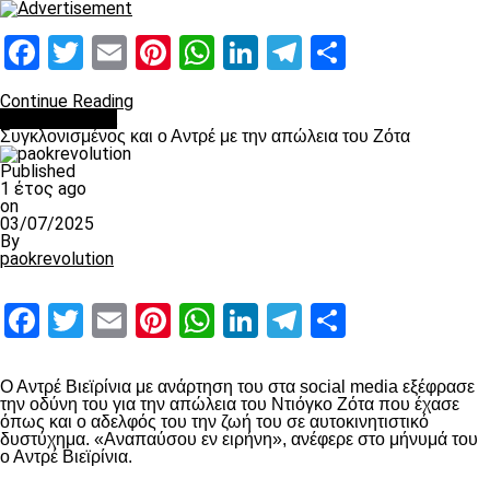
Facebook
Twitter
Email
Pinterest
WhatsApp
LinkedIn
Telegram
Μοιραστ
Continue Reading
Επικαιρότητα
Συγκλονισμένος και ο Αντρέ με την απώλεια του Ζότα
Published
1 έτος ago
on
03/07/2025
By
paokrevolution
Facebook
Twitter
Email
Pinterest
WhatsApp
LinkedIn
Telegram
Μοιραστ
Ο Αντρέ Βιεϊρίνια με ανάρτηση του στα social media εξέφρασε
την οδύνη του για την απώλεια του Ντιόγκο Ζότα που έχασε
όπως και ο αδελφός του την ζωή του σε αυτοκινητιστικό
δυστύχημα. «Αναπαύσου εν ειρήνη», ανέφερε στο μήνυμά του
ο Αντρέ Βιεϊρίνια.