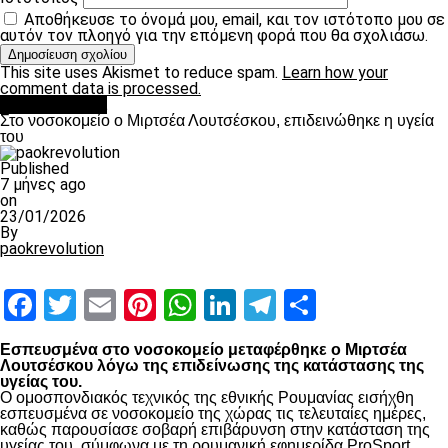
Αποθήκευσε το όνομά μου, email, και τον ιστότοπο μου σε
αυτόν τον πλοηγό για την επόμενη φορά που θα σχολιάσω.
This site uses Akismet to reduce spam.
Learn how your
comment data is processed.
Επικαιρότητα
Στο νοσοκομείο ο Μιρτσέα Λουτσέσκου, επιδεινώθηκε η υγεία
του
Published
7 μήνες ago
on
23/01/2026
By
paokrevolution
Facebook
Twitter
Email
Pinterest
WhatsApp
LinkedIn
Telegram
Μοιραστ
Εσπευσμένα στο νοσοκομείο μεταφέρθηκε ο Μιρτσέα
Λουτσέσκου λόγω της επιδείνωσης της κατάστασης της
υγείας του.
Ο ομοσπονδιακός τεχνικός της εθνικής Ρουμανίας εισήχθη
εσπευσμένα σε νοσοκομείο της χώρας τις τελευταίες ημέρες,
καθώς παρουσίασε σοβαρή επιβάρυνση στην κατάσταση της
υγείας του, σύμφωνα με τη ρουμανική εφημερίδα ProSport.