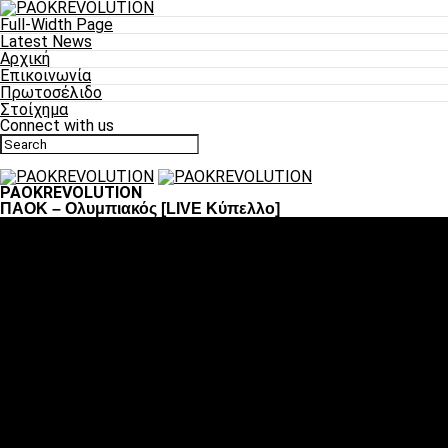
Full-Width Page
Latest News
Αρχική
Επικοινωνία
Πρωτοσέλιδο
Στοίχημα
Connect with us
PAOKREVOLUTION
ΠΑΟΚ – Ολυμπιακός [LIVE Κύπελλο]
Ποδόσφαιρο
«Πλέον έχουμε αλλάξει σαν ομάδα, παίξαμε σαν ένα»
«Το πιο σημαντικό είναι η αυτοπεποίθηση των
ποδοσφαιριστών»
«Πάμε να διεκδικήσουμε την οκτάδα»
«Είναι απόλαυση να παίζεις για τον κόσμο του ΠΑΟΚ»
«Θα τα δώσουμε όλα κόντρα στη Λιόν για την οκτάδα»
Μπάσκετ