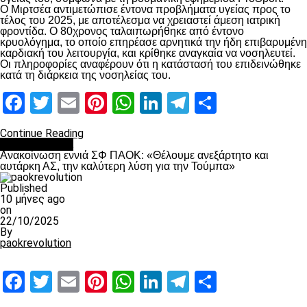
Ο Μιρτσέα αντιμετώπισε έντονα προβλήματα υγείας προς το
τέλος του 2025, με αποτέλεσμα να χρειαστεί άμεση ιατρική
φροντίδα. Ο 80χρονος ταλαιπωρήθηκε από έντονο
κρυολόγημα, το οποίο επηρέασε αρνητικά την ήδη επιβαρυμένη
καρδιακή του λειτουργία, και κρίθηκε αναγκαία να νοσηλευτεί.
Οι πληροφορίες αναφέρουν ότι η κατάστασή του επιδεινώθηκε
κατά τη διάρκεια της νοσηλείας του.
Facebook
Twitter
Email
Pinterest
WhatsApp
LinkedIn
Telegram
Μοιραστ
Continue Reading
Επικαιρότητα
Ανακοίνωση εννιά ΣΦ ΠΑΟΚ: «Θέλουμε ανεξάρτητο και
αυτάρκη ΑΣ, την καλύτερη λύση για την Τούμπα»
Published
10 μήνες ago
on
22/10/2025
By
paokrevolution
Facebook
Twitter
Email
Pinterest
WhatsApp
LinkedIn
Telegram
Μοιραστ