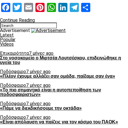
Facebook
Twitter
Email
Pinterest
WhatsApp
LinkedIn
Telegram
Μοιραστ
Continue Reading
Advertisement
Latest
Popular
Videos
Επικαιρότητα
7 μήνες ago
Στο νοσοκομείο ο Μιρτσέα Λουτσέσκου, επιδεινώθηκε η
υγεία του
Ποδόσφαιρο
7 μήνες ago
«Πλέον έχουμε αλλάξει σαν ομάδα, παίξαμε σαν ένα»
Ποδόσφαιρο
7 μήνες ago
«Το πιο σημαντικό είναι η αυτοπεποίθηση των
ποδοσφαιριστών»
Ποδόσφαιρο
7 μήνες ago
«Πάμε να διεκδικήσουμε την οκτάδα»
Ποδόσφαιρο
7 μήνες ago
«Είναι απόλαυση να παίζεις για τον κόσμο του ΠΑΟΚ»