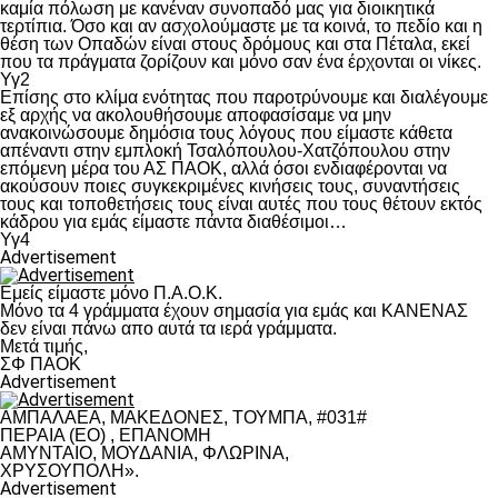
καμία πόλωση με κανέναν συνοπαδό μας για διοικητικά
τερτίπια. Όσο και αν ασχολούμαστε με τα κοινά, το πεδίο και η
θέση των Οπαδών είναι στους δρόμους και στα Πέταλα, εκεί
που τα πράγματα ζορίζουν και μόνο σαν ένα έρχονται οι νίκες.
Υγ2
Επίσης στο κλίμα ενότητας που παροτρύνουμε και διαλέγουμε
εξ αρχής να ακολουθήσουμε αποφασίσαμε να μην
ανακοινώσουμε δημόσια τους λόγους που είμαστε κάθετα
απέναντι στην εμπλοκή Τσαλόπουλου-Χατζόπουλου στην
επόμενη μέρα του ΑΣ ΠΑΟΚ, αλλά όσοι ενδιαφέρονται να
ακούσουν ποιες συγκεκριμένες κινήσεις τους, συναντήσεις
τους και τοποθετήσεις τους είναι αυτές που τους θέτουν εκτός
κάδρου για εμάς είμαστε πάντα διαθέσιμοι…
Υγ4
Advertisement
Εμείς είμαστε μόνο Π.Α.Ο.Κ.
Μόνο τα 4 γράμματα έχουν σημασία για εμάς και ΚΑΝΕΝΑΣ
δεν είναι πάνω απο αυτά τα ιερά γράμματα.
Μετά τιμής,
ΣΦ ΠΑΟΚ
Advertisement
ΑΜΠΑΛΑΕΑ, ΜΑΚΕΔΟΝΕΣ, ΤΟΥΜΠΑ, #031#
ΠΕΡΑΙΑ (ΕΟ) , ΕΠΑΝΟΜΗ
ΑΜΥΝΤΑΙΟ, ΜΟΥΔΑΝΙΑ, ΦΛΩΡΙΝΑ,
ΧΡΥΣΟΥΠΟΛΗ».
Advertisement