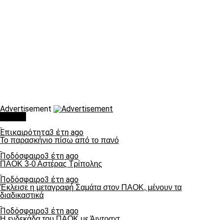
Advertisement
Τάσεις
Επικαιρότητα
3 έτη ago
Το παρασκήνιο πίσω από το πανό
Ποδόσφαιρο
3 έτη ago
ΠΑΟΚ 3-0 Αστέρας Τρίπολης
Ποδόσφαιρο
3 έτη ago
Έκλεισε η μεταγραφή Σαμάτα στον ΠΑΟΚ, μένουν τα
διαδικαστικά
Ποδόσφαιρο
3 έτη ago
Η ενδεκάδα του ΠΑΟΚ με Άιντραχτ