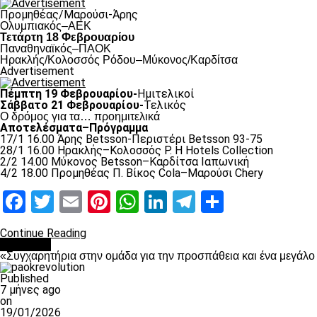
Προμηθέας/Μαρούσι-Άρης
Ολυμπιακός–ΑΕΚ
Τετάρτη 18 Φεβρουαρίου
Παναθηναϊκός–ΠΑΟΚ
Hρακλής/Κολοσσός Ρόδου–Μύκονος/Καρδίτσα
Advertisement
Πέμπτη 19 Φεβρουαρίου-
Ημιτελικοί
Σάββατο 21 Φεβρουαρίου-
Τελικός
Ο δρόμος για τα… προημιτελικά
Αποτελέσματα–Πρόγραμμα
17/1 16.00 Άρης Betsson-Περιστέρι Betsson 93-75
28/1 16.00 Ηρακλής–Κολοσσός Ρ. H Hotels Collection
2/2 14.00 Μύκονος Betsson–Καρδίτσα Ιαπωνική
4/2 18.00 Προμηθέας Π. Βίκος Cola–Μαρούσι Chery
Facebook
Twitter
Email
Pinterest
WhatsApp
LinkedIn
Telegram
Μοιραστ
Continue Reading
Μπάσκετ
«Συγχαρητήρια στην ομάδα για την προσπάθεια και ένα μεγάλ
Published
7 μήνες ago
on
19/01/2026