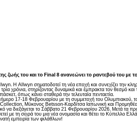
είτε
ς ζωής του και το Final 8 ανανεώνει το ραντεβού του με 
lwyn. Η Allwyn σηματοδοτεί τη νέα εποχή και συνεχίζει την κ
ρία χρόνια, στηρίζοντας δυναμικά και έμπρακτα τον θεσμό και 
πάσκετ, όπως κάνει σταθερά την τελευταία πενταετία.
 διήμερο 17-18 Φεβρουαρίου με τη συμμετοχή του Ολυμπιακού,
Collection, Μύκονος Betsson-Καρδίτσα Ιαπωνική και Προμηθέα
λικό να διεξάγεται το Σάββατο 21 Φεβρουαρίου 2026. Μετά τα π
τεί με τη σειρά του μια νέα ονομασία και θέτει το Κύπελλο Ελ
νατή εμπειρία των φιλάθλων!