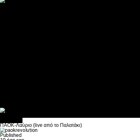
ΠΑΟΚ και τηλεοπτικά: αποκλειστικά απόφαση Σαββίδη
Αντίπαλοι
Νέα προβλήματα στην Μπέτις πριν την Τούμπα
Επίσημο «stop» στους φίλους του ΠΑΟΚ στο Αγρίνιο
Η Λιόν «σφυροκόπησε» τη Μονακό και πλησιάζει στο Champio
ΠΑΟΚ: Τι έκαναν οι αντίπαλοί του στο Europa League
Η Ριέκα διέκοψε την εγγραφή μελών ενόψει… ΠΑΟΚ
Διάφορα
Πέθανε ο μπαμπάς του Γιαννάκη, Λουκάς Μήλιος
ΣΦ ΠΑΟΚ Θύρα 4: Ανακοίνωσε οδική εκδρομή για τον αγώνα με
Κανείς δεν ξέχασε τα έξι αετόπουλα
Στο OPEN τα προκριματικά, στη NOVA τα του πρωταθλήματος
Σαν σήμερα: Οταν “έφυγε” ο Λόραντ
Μπάσκετ
ΠΑΟΚ-Λαύριο (live από το Παλατάκι)
Published