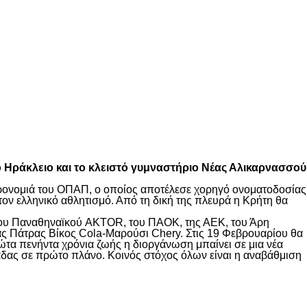
το Ηράκλειο και το κλειστό γυμναστήριο Νέας Αλικαρνασσού
ληρονομιά του ΟΠΑΠ, ο οποίος αποτέλεσε χορηγό ονοματοδοσίας
τον ελληνικό αθλητισμό. Από τη δική της πλευρά η Κρήτη θα
 του Παναθηναϊκού AKTOR, του ΠΑΟΚ, της ΑΕΚ, του Άρη
ς Πάτρας Βίκος Cola-Μαρούσι Chery. Στις 19 Φεβρουαρίου θα
ρώτα πενήντα χρόνια ζωής η διοργάνωση μπαίνει σε μια νέα
λάδας σε πρώτο πλάνο. Κοινός στόχος όλων είναι η αναβάθμιση