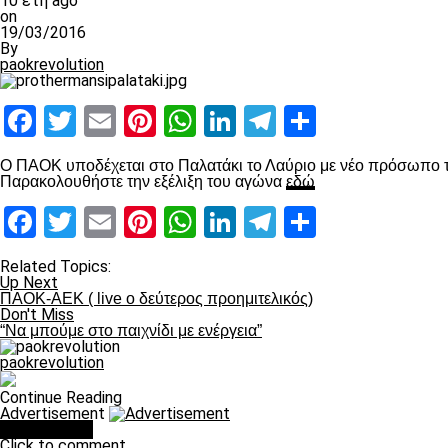
10 έτη ago
on
19/03/2016
By
paokrevolution
Facebook
Twitter
Email
Pinterest
WhatsApp
LinkedIn
Telegram
Μοιραστ
Ο ΠΑΟΚ υποδέχεται στο Παλατάκι το Λαύριο με νέο πρόσωπο το
Παρακολουθήστε την εξέλιξη του αγώνα
εδώ
Facebook
Twitter
Email
Pinterest
WhatsApp
LinkedIn
Telegram
Μοιραστ
Related Topics:
Up Next
ΠΑΟΚ-ΑΕΚ ( live ο δεύτερος προημιτελικός)
Don't Miss
“Να μπούμε στο παιχνίδι με ενέργεια”
paokrevolution
Continue Reading
Advertisement
You may like
Click to comment