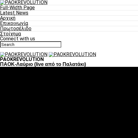
Full-Width Page
Latest News
Αρχική
Επικοινωνία
Πρωτοσέλιδο
Στοίχημα
Connect with us
PAOKREVOLUTION
ΠΑΟΚ-Λαύριο (live από το Παλατάκι)
Ποδόσφαιρο
«Πλέον έχουμε αλλάξει σαν ομάδα, παίξαμε σαν ένα»
«Το πιο σημαντικό είναι η αυτοπεποίθηση των ποδοσφαιριστώ
«Πάμε να διεκδικήσουμε την οκτάδα»
«Είναι απόλαυση να παίζεις για τον κόσμο του ΠΑΟΚ»
«Θα τα δώσουμε όλα κόντρα στη Λιόν για την οκτάδα»
Μπάσκετ
Αλλαγή ώρας με Σπόρτινγκ και Μπιλμπάο