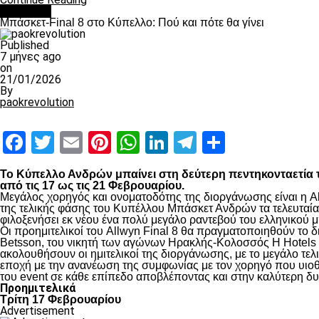
Μπάσκετ
Μπάσκετ-Final 8 στο Κύπελλο: Πού και πότε θα γίνει
Published
7 μήνες ago
on
21/01/2026
By
paokrevolution
Facebook
Twitter
Email
Pinterest
WhatsApp
LinkedIn
Telegram
Μοιραστ
Το Κύπελλο Ανδρών μπαίνει στη δεύτερη πεντηκονταετία τη
από τις 17 ως τις 21 Φεβρουαρίου.
Μεγάλος χορηγός και ονοματοδότης της διοργάνωσης είναι η Al
της τελικής φάσης του Κυπέλλου Μπάσκετ Ανδρών τα τελευταία τ
φιλοξενήσει εκ νέου ένα πολύ μεγάλο ραντεβού του ελληνικού μ
Οι προημιτελικοί του Allwyn Final 8 θα πραγματοποιηθούν το
Betsson, του νικητή των αγώνων Ηρακλής-Κολοσσός H Hotels 
ακολουθήσουν οι ημιτελικοί της διοργάνωσης, με το μεγάλο τε
εποχή με την ανανέωση της συμφωνίας με τον χορηγό που υιοθε
του event σε κάθε επίπεδο αποβλέποντας και στην καλύτερη δυ
Προημιτελικά
Τρίτη 17 Φεβρουαρίου
Advertisement