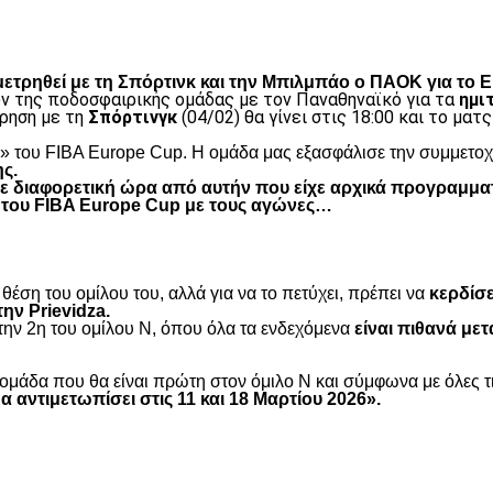
είτε
μετρηθεί με τη Σπόρτινκ και την Μπιλμπάο ο ΠΑΟΚ για το 
ν της ποδοσφαιρικής ομάδας με τον Παναθηναϊκό για τα
ημι
τρηση με τη
Σπόρτινγκ
(04/02) θα γίνει στις 18:00 και το ματ
» του FIBA Europe Cup. H ομάδα μας εξασφάλισε την συμμετοχ
ς.
ε διαφορετική ώρα από αυτήν που είχε αρχικά προγραμματ
 του FIBA Europe Cup με τους αγώνες…
θέση του ομίλου του, αλλά για να το πετύχει, πρέπει να
κερδίσε
ην Prievidza.
 την 2η του ομίλου Ν, όπου όλα τα ενδεχόμενα
είναι πιθανά μετ
ομάδα που θα είναι πρώτη στον όμιλο Ν και σύμφωνα με όλες τι
α αντιμετωπίσει στις 11 και 18 Μαρτίου 2026».
είτε