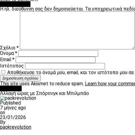
Leave a Reply
Η ηλ. διεύθυνση σας δεν δημοσιεύεται.
Τα υποχρεωτικά πεδί
Σχόλιο
*
Όνομα
*
Email
*
Ιστότοπος
Αποθήκευσε το όνομά μου, email, και τον ιστότοπο μου σ
This site uses Akismet to reduce spam.
Learn how your commen
Μπάσκετ
Αλλαγή ώρας με Σπόρτινγκ και Μπιλμπάο
Published
7 μήνες ago
on
23/01/2026
By
paokrevolution