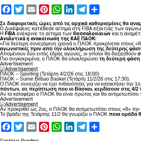
Facebook
Twitter
Email
Pinterest
WhatsApp
LinkedIn
Telegram
Μοιραστ
Σε διαφορετικές ώρες από τις αρχικά καθορισμένες θα ανα
Ο Δικέφαλος κατέθεσε αίτημα στη FIBA εξαιτίας των αγώνω
Η
FIBA
ενέκρινε το αίτημα των
Θεσσαλονικιών
και η αναμέ
Αναλυτικά η ανακοίνωση της ΚΑΕ ΠΑΟΚ:
«Για δεύτερη συνεχόμενη χρονιά ο ΠΑΟΚ προκρίνεται στους «8
αγωνιστικές πριν από την ολοκλήρωση της δεύτερης φάση
Απομένουν δύο εντός έδρας αγώνες, οι οποίοι θα διεξαχθούν
σ
Πιο συγκεκριμένα, ο ΠΑΟΚ θα ολοκληρώσει
τη δεύτερη φάση
Advertisement
ΠΑΟΚ – Sporting (Τετάρτη 4/2/26 στις 18:00)
ΠΑΟΚ – Surne Bilbao Basket (Τετάρτη 11/2/26 στις 17:30).
Ο ΠΑΟΚ συνεχίζει να έχει πιθανότητες για να κατακτήσει την 1η 
πόντων, σε περίπτωση που οι Βάσκοι, κερδίσουν στις 4/2 τ
Αν τα καταφέρει ο ΠΑΟΚ θα είναι πρώτος και θα αντιμετωπίσει
Advertisement
Αν προκριθεί ως 2ος, ο ΠΑΟΚ θα αντιμετωπίσει στους «8» την 
Το βράδυ της Τετάρτης 11/2 θα γνωρίζει ο ΠΑΟΚ
ποια ομάδα θ
Facebook
Twitter
Email
Pinterest
WhatsApp
LinkedIn
Telegram
Μοιραστ
Continue Reading