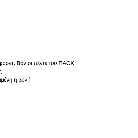
φορντ, Βον οι πέντε του ΠΑΟΚ
ς
αμένη η βολή