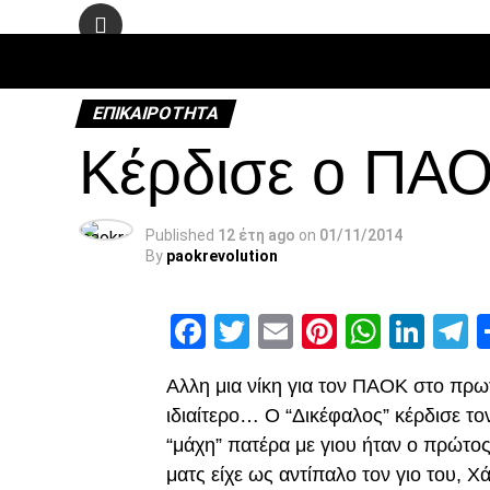
ΠΟΔΌΣΦΑ
ΕΠΙΚΑΙΡΌΤΗΤΑ
Κέρδισε ο ΠΑΟ
Published
12 έτη ago
on
01/11/2014
By
paokrevolution
Facebook
Twitter
Email
Pinterest
Whats
Link
T
Αλλη μια νίκη για τον ΠΑΟΚ στο πρωτ
ιδιαίτερο… Ο “Δικέφαλος” κέρδισε το
“μάχη” πατέρα με γιου ήταν ο πρώτ
ματς είχε ως αντίπαλο τον γιο του, 