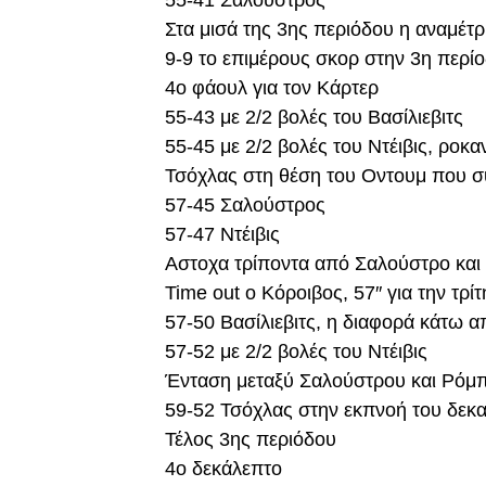
55-41 Σαλούστρος
Στα μισά της 3ης περιόδου η αναμέτ
9-9 το επιμέρους σκορ στην 3η περί
4ο φάουλ για τον Κάρτερ
55-43 με 2/2 βολές του Βασίλιεβιτς
55-45 με 2/2 βολές του Ντέιβις, ροκα
Τσόχλας στη θέση του Οντουμ που 
57-45 Σαλούστρος
57-47 Ντέιβις
Αστοχα τρίποντα από Σαλούστρο κα
Time out o Κόροιβος, 57″ για την τρί
57-50 Βασίλιεβιτς, η διαφορά κάτω α
57-52 με 2/2 βολές του Ντέιβις
Ένταση μεταξύ Σαλούστρου και Ρόμπε
59-52 Τσόχλας στην εκπνοή του δεκ
Τέλος 3ης περιόδου
4ο δεκάλεπτο