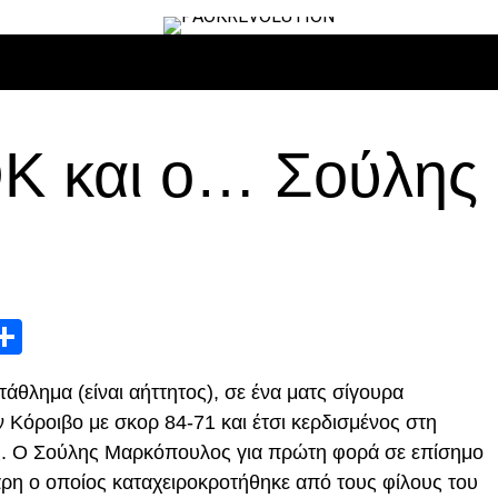
ΙΡΟ
ΜΠΆΣΚΕΤ
ΒΌΛΛΕΫ
ΕΠΙΚΑΙΡΌΤΗΤΑ
ΑΝΤΊΠΑΛΟΙ
Κ και ο… Σούλης
App
edIn
elegram
Μοιραστείτε
άθλημα (είναι αήττητος), σε ένα ματς σίγουρα
ν Κόροιβο με σκορ 84-71 και έτσι κερδισμένος στη
ος. Ο Σούλης Μαρκόπουλος για πρώτη φορά σε επίσημο
Χάρη ο οποίος καταχειροκροτήθηκε από τους φίλους του