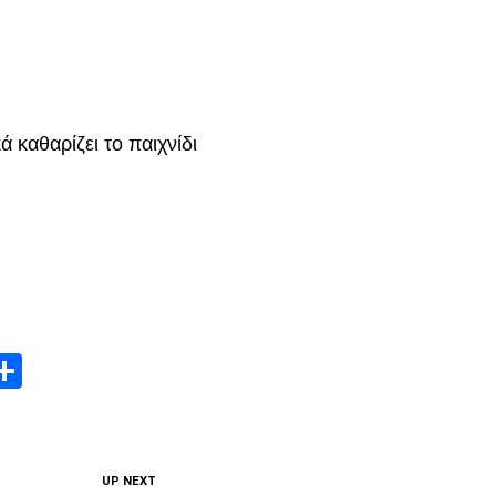
 καθαρίζει το παιχνίδι
App
edIn
elegram
Μοιραστείτε
UP NEXT