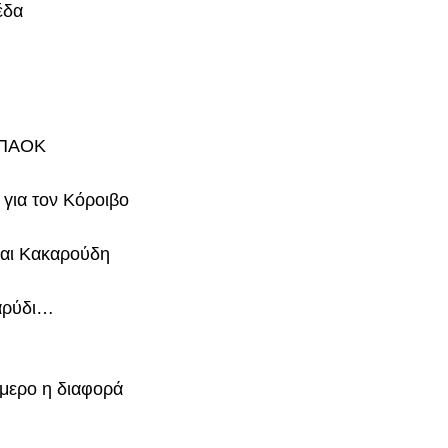
έδα
ν ΠΑΟΚ
για τον Κόροιβο
και Κακαρούδη
καρύδι…
ύμερο η διαφορά