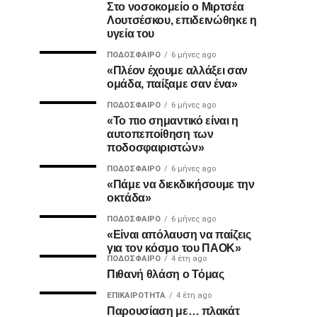
Στο νοσοκομείο ο Μιρτσέα
Λουτσέσκου, επιδεινώθηκε η
υγεία του
ΠΟΔΌΣΦΑΙΡΟ
6 μήνες ago
«Πλέον έχουμε αλλάξει σαν
ομάδα, παίξαμε σαν ένα»
ΠΟΔΌΣΦΑΙΡΟ
6 μήνες ago
«Το πιο σημαντικό είναι η
αυτοπεποίθηση των
ποδοσφαιριστών»
ΠΟΔΌΣΦΑΙΡΟ
6 μήνες ago
«Πάμε να διεκδικήσουμε την
οκτάδα»
ΠΟΔΌΣΦΑΙΡΟ
6 μήνες ago
«Είναι απόλαυση να παίζεις
για τον κόσμο του ΠΑΟΚ»
ΠΟΔΌΣΦΑΙΡΟ
4 έτη ago
Πιθανή θλάση ο Τόμας
ΕΠΙΚΑΙΡΌΤΗΤΑ
4 έτη ago
Παρουσίαση με… πλακάτ