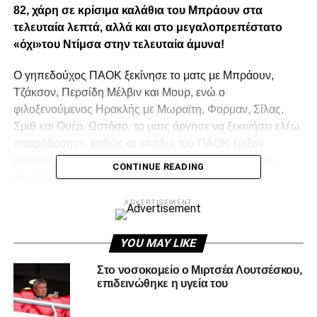
82, χάρη σε κρίσιμα καλάθια του Μπράουν στα
τελευταία λεπτά, αλλά και στο μεγαλοπρεπέστατο
«όχι»του Ντίμσα στην τελευταία άμυνα!
Ο γηπεδούχος ΠΑΟΚ ξεκίνησε το ματς με Μπράουν,
Τζάκσον, Περσίδη Μέλβιν και Μουρ, ενώ ο
φιλοξενούμενος Ηρακλής με Μωραϊτη, Φορμαν, Σίλας,
Σμιθ και Ουέρ. Ωστόσο, το ματς άργησε να ξεκινήσει ελέω
«παράδοσης», καθώς οι οπαδοί του ΠΑΟΚ έριξαν
χιλιάδες χαρτάκια στο παρκέ, κάνοντας «μαγική» την
CONTINUE READING
ατμόσφαιρα.
ADVERTISEMENT
Ο «Δικέφαλος» ξεκίνησε με ορμή και με τρια γρήγορα
καλάθια από Μπράουν, Μουρ και Περσίδη, προηγήθηκε
με 6-0 (στο 7:37). Η πίεση των «Ασπρόμαυρων» στην
YOU MAY LIKE
άμυνα, και ένα πανέμορφο άλει-ουπ κάρφωμα του Μέλβιν
Στο νοσοκομείο ο Μιρτσέα Λουτσέσκου,
για το 10-2 ανάγκασε τον Σιγάλα να πάρει το πρώτο του
επιδεινώθηκε η υγεία του
τάιμ-άουτ, το οποίο είχε αποτέλεσμα καθώς ο «Γηραιός»
βρήκε το πρώτο του καλάθι εντός πεδιάς μετά από