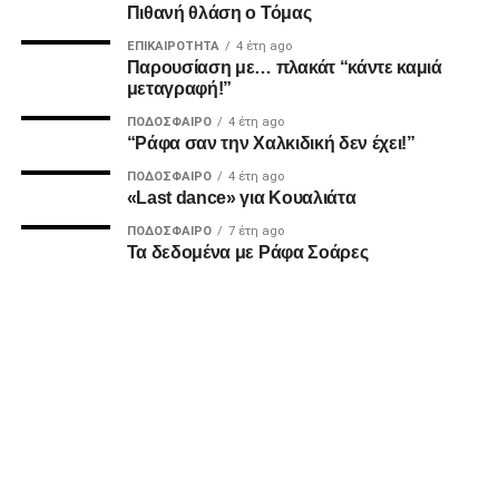
Facebook
Twitter
Email
Pinterest
WhatsApp
LinkedIn
Telegram
Μοιρασ
Πιθανή θλάση ο Τόμας
ΕΠΙΚΑΙΡΌΤΗΤΑ
4 έτη ago
Παρουσίαση με… πλακάτ “κάντε καμιά
μεταγραφή!”
ΠΟΔΌΣΦΑΙΡΟ
4 έτη ago
“Ράφα σαν την Χαλκιδική δεν έχει!”
ΠΟΔΌΣΦΑΙΡΟ
4 έτη ago
«Last dance» για Κουαλιάτα
ΠΟΔΌΣΦΑΙΡΟ
7 έτη ago
Τα δεδομένα με Ράφα Σοάρες