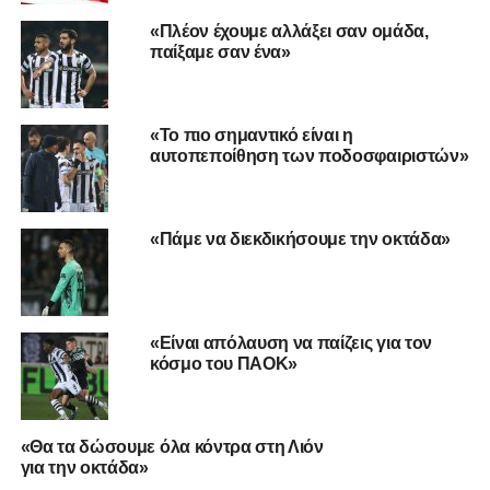
τέσσερα λεπτά. Όμως ο ορεξάτος Μπράουν έστειλε για
«Πλέον έχουμε αλλάξει σαν ομάδα,
πρώτη φορά τη διαφορά σε διψήφια επίπεδα (16-6, 5:00).
παίξαμε σαν ένα»
Ένα λάθος του Τσιακμά για δύο εύκολους πόντους του
Κόνιαρη, έκανε έξαλλο τον Σιγάλα που πήρε το δεύτερό
του τάιμ-άουτ χωρίς σκέψεις, καθώς η διαφορά πήγε
«Το πιο σημαντικό είναι η
στους 12 (23-11, 1:56). Σε αυτά τα επίπεδα ολοκληρώθηκε
αυτοπεποίθηση των ποδοσφαιριστών»
και η πρώτη περίοδος (25-13).
Οι πρώτοι πόντοι του Φορμαν ήρθαν στο 11′, μειώνοντας
«Πάμε να διεκδικήσουμε την οκτάδα»
στους 9 τη διαφορά μετά από αρκετή ώρα (25-16). Ο
Μουρ απάντησε με τρεις συνεχόμενους πόντους και τη
μέγιστη διαφορά (31-18, 6:26 για το ημίχρονο), ενώ το
τρίποντο του Τζάκσον έστειλε τη διαφορά στους 14 μετά
«Είναι απόλαυση να παίζεις για τον
από ακόμα ένα επιθετικό ριμπάουντ του «Δικεφάλου».Το
κόσμο του ΠΑΟΚ»
τρίποντο του Σμιθ ήταν σαν βάλσαμο και κατέβασε τη
διαφορά στους 7, ενώ με ένα καλάθι του Χρηστίδη ο
«Γηραιός» μάζεψε ακόμα περισσότερο τη διαφορά (34-29,
«Θα τα δώσουμε όλα κόντρα στη Λιόν
3:28), εκμεταλλευόμενος την δίλεπτη αφλογιστία του
για την οκτάδα»
ΠΑΟΚ, με ένα σερί 9-0. Ο Σμιθ που ήταν ο κορυφαίος