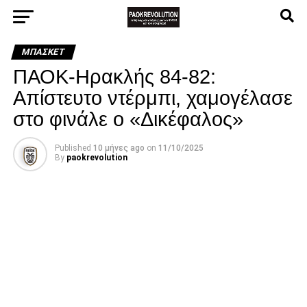
ΜΠΆΣΚΕΤ
ΠΑΟΚ-Ηρακλής 84-82:
Απίστευτο ντέρμπι, χαμογέλασε
στο φινάλε ο «Δικέφαλος»
Published
10 μήνες ago
on
11/10/2025
By
paokrevolution