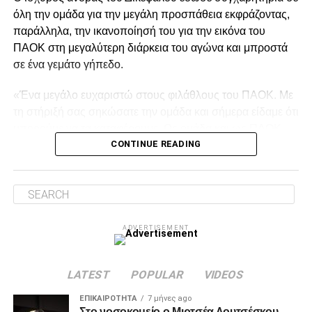
όλη την ομάδα για την μεγάλη προσπάθεια εκφράζοντας,
Τρίτη 17 Φεβρουαρίου
παράλληλα, την ικανοποίησή του για την εικόνα του
ΠΑΟΚ στη μεγαλύτερη διάρκεια του αγώνα και μπροστά
σε ένα γεμάτο γήπεδο.
ADVERTISEMENT
«Ένα μεγάλο ευχαριστώ στους φιλάθλους του ΠΑΟΚ. Με
τη στήριξή σας σηκώσατε την ομάδα και σήμερα είδαμε ότι
μπορούμε να τα καταφέρουμε. Ως ομάδα και ως ΠΑΟΚ
Προμηθέας/Μαρούσι-Άρης
CONTINUE READING
γνωρίζουμε πολύ καλά ό,τι έχουμε τις δυνατότητες να το
Ολυμπιακός–ΑΕΚ
πετύχουμε» δήλωσε μετά.
Τετάρτη 18 Φεβρουαρίου
Facebook
Twitter
Email
Pinterest
WhatsApp
LinkedIn
Telegram
Μοιρασ
Παναθηναϊκός–ΠΑΟΚ
ADVERTISEMENT
Hρακλής/Κολοσσός Ρόδου–Μύκονος/Καρδίτσα
LATEST
POPULAR
VIDEOS
ADVERTISEMENT
ΕΠΙΚΑΙΡΌΤΗΤΑ
7 μήνες ago
Στο νοσοκομείο ο Μιρτσέα Λουτσέσκου,