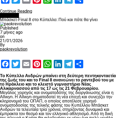
Continue Reading
Μπάσκετ
Μπάσκετ-Final 8 στο Κύπελλο: Πού και πότε θα γίνει
Published
7 μήνες ago
on
21/01/2026
By
paokrevolution
Facebook
Twitter
Email
Pinterest
WhatsApp
LinkedIn
Telegram
Μοιραστ
Το Κύπελλο Ανδρών μπαίνει στη δεύτερη πεντηκονταετία
της ζωής του και το Final 8 ανανεώνει το ραντεβού του με
το Ηράκλειο και το κλειστό γυμναστήριο Νέας
Αλικαρνασσού από τις 17 ως τις 21 Φεβρουαρίου.
Μεγάλος χορηγός και ονοματοδότης της διοργάνωσης είναι η
Allwyn. Η Allwyn σηματοδοτεί τη νέα εποχή και συνεχίζει την
κληρονομιά του ΟΠΑΠ, ο οποίος αποτέλεσε χορηγό
ονοματοδοσίας της τελικής φάσης του Κυπέλλου Μπάσκετ
Ανδρών τα τελευταία τρία χρόνια, στηρίζοντας δυναμικά και
έμπρακτα τον θεσμό και τον ελληνικό αθλητισμό. Από τη δική
της πλευρά η Κρήτη θα φιλοξενήσει εκ νέου ένα πολύ μεγάλο