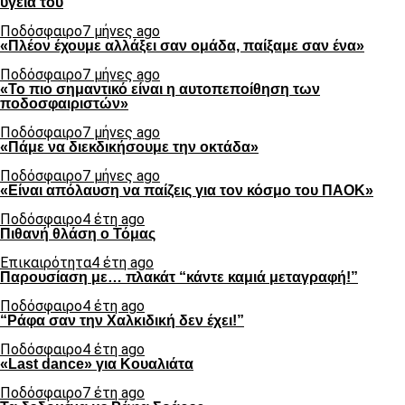
υγεία του
Ποδόσφαιρο
7 μήνες ago
«Πλέον έχουμε αλλάξει σαν ομάδα, παίξαμε σαν ένα»
Ποδόσφαιρο
7 μήνες ago
«Το πιο σημαντικό είναι η αυτοπεποίθηση των
ποδοσφαιριστών»
Ποδόσφαιρο
7 μήνες ago
«Πάμε να διεκδικήσουμε την οκτάδα»
Ποδόσφαιρο
7 μήνες ago
«Είναι απόλαυση να παίζεις για τον κόσμο του ΠΑΟΚ»
Ποδόσφαιρο
4 έτη ago
Πιθανή θλάση ο Τόμας
Επικαιρότητα
4 έτη ago
Παρουσίαση με… πλακάτ “κάντε καμιά μεταγραφή!”
Ποδόσφαιρο
4 έτη ago
“Ράφα σαν την Χαλκιδική δεν έχει!”
Ποδόσφαιρο
4 έτη ago
«Last dance» για Κουαλιάτα
Ποδόσφαιρο
7 έτη ago