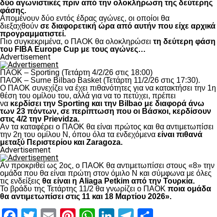
δύο αγωνιστικές πριν από την ολοκλήρωση της δεύτερης
φάσης.
Απομένουν δύο εντός έδρας αγώνες, οι οποίοι θα
διεξαχθούν
σε διαφορετική ώρα από αυτήν που είχε αρχικά
προγραμματιστεί.
Πιο συγκεκριμένα, ο ΠΑΟΚ θα ολοκληρώσει
τη δεύτερη φάση
του FIBA Europe Cup με τους αγώνες…
Advertisement
ΠΑΟΚ – Sporting (Τετάρτη 4/2/26 στις 18:00)
ΠΑΟΚ – Surne Bilbao Basket (Τετάρτη 11/2/26 στις 17:30).
Ο ΠΑΟΚ συνεχίζει να έχει πιθανότητες για να κατακτήσει την 1η
θέση του ομίλου του, αλλά για να το πετύχει, πρέπει
να
κερδίσει την Sporting και την Bilbao με διαφορά άνω
των 23 πόντων, σε περίπτωση που οι Βάσκοι, κερδίσουν
στις 4/2 την Prievidza.
Αν τα καταφέρει ο ΠΑΟΚ θα είναι πρώτος και θα αντιμετωπίσει
την 2η του ομίλου Ν, όπου όλα τα ενδεχόμενα
είναι πιθανά
μεταξύ Περιστερίου και Zaragoza.
Advertisement
Αν προκριθεί ως 2ος, ο ΠΑΟΚ θα αντιμετωπίσει στους «8» την
ομάδα που θα είναι πρώτη στον όμιλο Ν και σύμφωνα με όλες
τις ενδείξεις
θα είναι η Aliaga Petkim από την Τουρκία.
Το βράδυ της Τετάρτης 11/2 θα γνωρίζει ο ΠΑΟΚ
ποια ομάδα
θα αντιμετωπίσει στις 11 και 18 Μαρτίου 2026».
Facebook
Twitter
Email
Pinterest
WhatsApp
LinkedIn
Telegram
Μοιραστ