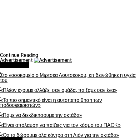
Continue Reading
Advertisement
You may like
Στο νοσοκομείο ο Μιρτσέα Λουτσέσκου, επιδεινώθηκε η υγεία
του
«Πλέον έχουμε αλλάξει σαν ομάδα, παίξαμε σαν ένα»
«Το πιο σημαντικό είναι η αυτοπεποίθηση των
ποδοσφαιριστών»
«Πάμε να διεκδικήσουμε την οκτάδα»
«Είναι απόλαυση να παίζεις για τον κόσμο του ΠΑΟΚ»
«Θα τα δώσουμε όλα κόντρα στη Λιόν για την οκτάδα»