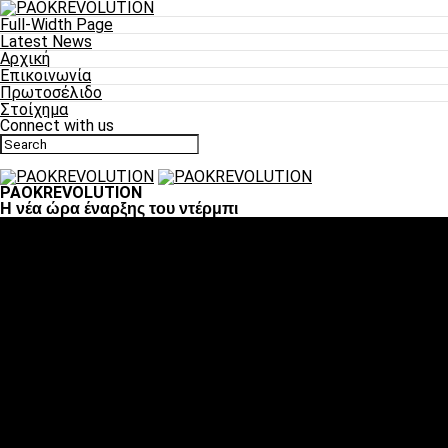
Full-Width Page
Latest News
Αρχική
Επικοινωνία
Πρωτοσέλιδο
Στοίχημα
Connect with us
PAOKREVOLUTION
Η νέα ώρα έναρξης του ντέρμπι
Ποδόσφαιρο
«Πλέον έχουμε αλλάξει σαν ομάδα, παίξαμε σαν ένα»
«Το πιο σημαντικό είναι η αυτοπεποίθηση των
ποδοσφαιριστών»
«Πάμε να διεκδικήσουμε την οκτάδα»
«Είναι απόλαυση να παίζεις για τον κόσμο του ΠΑΟΚ»
«Θα τα δώσουμε όλα κόντρα στη Λιόν για την οκτάδα»
Μπάσκετ