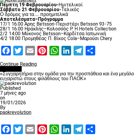
Πέμπτη 19 Φεβρουαρίου-
Ημιτελικοί
Σάββατο 21 Φεβρουαρίου-
Τελικός
Ο δρόμος για τα… προημιτελικά
Αποτελέσματα–Πρόγραμμα
17/1 16.00 Άρης Betsson-Περιστέρι Betsson 93-75
28/1 16.00 Ηρακλής–Κολοσσός Ρ. H Hotels Collection
2/2 14.00 Μύκονος Betsson–Καρδίτσα Ιαπωνική
4/2 18.00 Προμηθέας Π. Βίκος Cola–Μαρούσι Chery
Facebook
Twitter
Email
Pinterest
WhatsApp
LinkedIn
Telegram
Μοιραστ
Continue Reading
Μπάσκετ
«Συγχαρητήρια στην ομάδα για την προσπάθεια και ένα μεγάλο
ευχαριστώ στους φιλάθλους του ΠΑΟΚ»
Published
7 μήνες ago
on
19/01/2026
By
paokrevolution
Facebook
Twitter
Email
Pinterest
WhatsApp
LinkedIn
Telegram
Μοιραστ