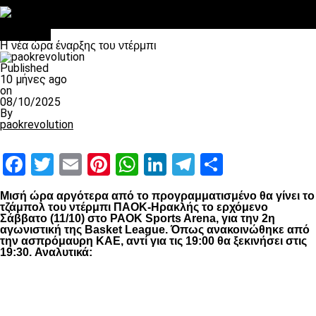
Στο OPEN τα προκριματικά, στη NOVA τα του πρωταθλήματος
Σαν σήμερα: Οταν “έφυγε” ο Λόραντ
Μπάσκετ
Η νέα ώρα έναρξης του ντέρμπι
Published
10 μήνες ago
on
08/10/2025
By
paokrevolution
Facebook
Twitter
Email
Pinterest
WhatsApp
LinkedIn
Telegram
Μοιραστ
Μισή ώρα αργότερα από το προγραμματισμένο θα γίνει το
τζάμπολ του ντέρμπι ΠΑΟΚ-Ηρακλής το ερχόμενο
Σάββατο (11/10) στο PAOK Sports Arena, για την 2η
αγωνιστική της Basket League. Όπως ανακοινώθηκε από
την ασπρόμαυρη ΚΑΕ, αντί για τις 19:00 θα ξεκινήσει στις
19:30.
Αναλυτικά: