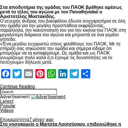
Στα αποδυτήρια της ομάδας του ΠΑΟΚ βρέθηκε αμέσως
μετά το τέλος του αγώνα με τον Παναθηναϊκό ο
Αριστοτέλης Μυστακίδης.
Ο ισχυρός άνδρας του Δικεφάλου έδωσε συγχαρητήρια σε όλη
την ομάδα για την μεγάλη προσπάθεια εκφράζοντας,
παράλληλα, την ικανοποίησή του για την εικόνα του ΠΑΟΚ στη
μεγαλύτερη διάρκεια του αγώνα και μπροστά σε ένα γεμάτο
γήπεδο.
«Ένα μεγάλο ευχαριστώ στους φιλάθλους του ΠΑΟΚ. Με τη
στήριξή σας σηκώσατε την ομάδα και σήμερα είδαμε ότι
μπορούμε να τα καταφέρουμε. Ως ομάδα και ως ΠΑΟΚ
γνωρίζουμε πολύ καλά ό,τι έχουμε τις δυνατότητες να το
πετύχουμε» δήλωσε μετά.
Facebook
Twitter
Email
Pinterest
WhatsApp
LinkedIn
Telegram
Μοιραστ
Continue Reading
Advertisement
Latest
Popular
Videos
Επικαιρότητα
7 μήνες ago
Στο νοσοκομείο ο Μιρτσέα Λουτσέσκου, επιδεινώθηκε η