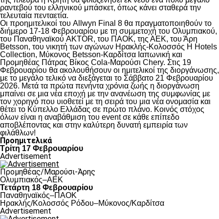
ραντεβού του ελληνικού μπάσκετ, όπως κάνει σταθερά την
τελευταία πενταετία.
Οι προημιτελικοί του Allwyn Final 8 θα πραγματοποιηθούν το
διήμερο 17-18 Φεβρουαρίου με τη συμμετοχή του Ολυμπιακού,
του Παναθηναϊκού AKTOR, του ΠΑΟΚ, της ΑΕΚ, του Άρη
Betsson, του νικητή των αγώνων Ηρακλής-Κολοσσός H Hotels
Collection, Μύκονος Betsson-Καρδίτσα Ιαπωνική και
Προμηθέας Πάτρας Βίκος Cola-Μαρούσι Chery. Στις 19
Φεβρουαρίου θα ακολουθήσουν οι ημιτελικοί της διοργάνωσης,
με το μεγάλο τελικό να διεξάγεται το Σάββατο 21 Φεβρουαρίου
2026. Μετά τα πρώτα πενήντα χρόνια ζωής η διοργάνωση
μπαίνει σε μια νέα εποχή με την ανανέωση της συμφωνίας με
τον χορηγό που υιοθετεί με τη σειρά του μια νέα ονομασία και
θέτει το Κύπελλο Ελλάδας σε πρώτο πλάνο. Κοινός στόχος
όλων είναι η αναβάθμιση του event σε κάθε επίπεδο
αποβλέποντας και στην καλύτερη δυνατή εμπειρία των
φιλάθλων!
Προημιτελικά
Τρίτη 17 Φεβρουαρίου
Advertisement
Προμηθέας/Μαρούσι-Άρης
Ολυμπιακός–ΑΕΚ
Τετάρτη 18 Φεβρουαρίου
Παναθηναϊκός–ΠΑΟΚ
Hρακλής/Κολοσσός Ρόδου–Μύκονος/Καρδίτσα
Advertisement