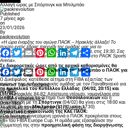
Μπάσκετ
Αλλαγή ώρας με Σπόρτινγκ και Μπιλμπάο
Published
7 μήνες ago
on
23/01/2026
By
paokrevolution
«Η ώρα έναρξης του αγώνα ΠΑΟΚ – Ηρακλής άλλαξε! Το
πρώτο εντός έδρας παιχνίδι της ομάδας μας για το
Facebook
Twitter
Email
Pinterest
WhatsApp
LinkedIn
Telegram
Μοιραστ
πρωτάθλημα θα ξεκινήσει μισή ώρα αργότερα, στις 19:30.
Σας
περιμένουμε όλους, αυτό το Σάββατο (11/10) στο PAOK Sports
Arena».
Σε διαφορετικές ώρες από τις αρχικά καθορισμένες θα
Facebook
Twitter
Email
Pinterest
WhatsApp
LinkedIn
Telegram
Μοιραστ
αναμετρηθεί με τη Σπόρτινκ και την Μπιλμπάο ο ΠΑΟΚ για
το Europe Cup.
Ο Δικέφαλος κατέθεσε αίτημα στη FIBA εξαιτίας των
αγώνων της ποδοσφαιρικής ομάδας με τον Παναθηναϊκό για
Related Topics:
featured
τα
ημιτελικά του Κυπέλλου Ελλάδας (04/02, 20:15) και
Up Next
(11/02).
ΠΑΟΚ-Ηρακλής 84-82: Απίστευτο ντέρμπι, χαμογέλασε στο
Η
FIBA
ενέκρινε το αίτημα των
Θεσσαλονικιών
και η
φινάλε ο «Δικέφαλος»
αναμέτρηση με τη
Σπόρτινγκ
(04/02) θα γίνει στις 18:00 και
Don't Miss
το ματς με την
Μπιλμπάο
(11/02, στις 17:30).
Αναβαθμίζεται το PAOK SPORTS ARENA
Αναλυτικά η ανακοίνωση της ΚΑΕ ΠΑΟΚ:
«Για δεύτερη συνεχόμενη χρονιά ο ΠΑΟΚ προκρίνεται στους
paokrevolution
«8» του FIBA Europe Cup. H ομάδα μας εξασφάλισε την
συμμετοχή της στην
προημιτελική φάση της διοργάνωσης