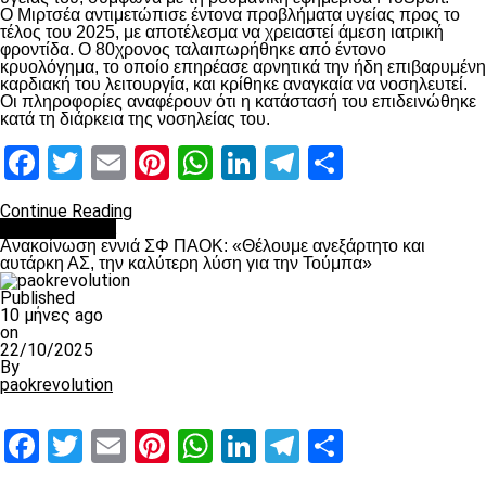
Ο Μιρτσέα αντιμετώπισε έντονα προβλήματα υγείας προς το
τέλος του 2025, με αποτέλεσμα να χρειαστεί άμεση ιατρική
φροντίδα. Ο 80χρονος ταλαιπωρήθηκε από έντονο
κρυολόγημα, το οποίο επηρέασε αρνητικά την ήδη επιβαρυμένη
καρδιακή του λειτουργία, και κρίθηκε αναγκαία να νοσηλευτεί.
Οι πληροφορίες αναφέρουν ότι η κατάστασή του επιδεινώθηκε
κατά τη διάρκεια της νοσηλείας του.
Facebook
Twitter
Email
Pinterest
WhatsApp
LinkedIn
Telegram
Μοιραστ
Continue Reading
Επικαιρότητα
Ανακοίνωση εννιά ΣΦ ΠΑΟΚ: «Θέλουμε ανεξάρτητο και
αυτάρκη ΑΣ, την καλύτερη λύση για την Τούμπα»
Published
10 μήνες ago
on
22/10/2025
By
paokrevolution
Facebook
Twitter
Email
Pinterest
WhatsApp
LinkedIn
Telegram
Μοιραστ