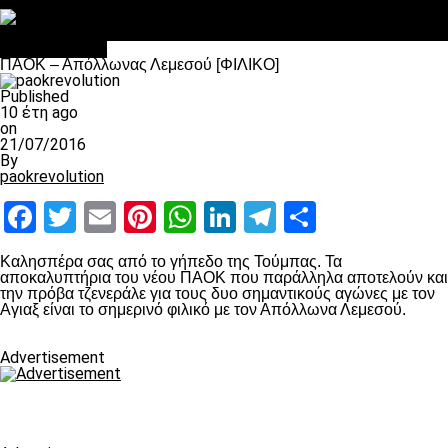
Στο OPEN τα προκριματικά, στη NOVA τα του πρωταθλήματος
Σαν σήμερα: Οταν “έφυγε” ο Λόραντ
Επικαιρότητα
ΠΑΟΚ – Απόλλωνας Λεμεσού [ΦΙΛΙΚΟ]
Published
10 έτη ago
on
21/07/2016
By
paokrevolution
Facebook
Twitter
Email
Pinterest
WhatsApp
LinkedIn
Telegram
Μοιραστ
Καλησπέρα σας από το γήπεδο της Τούμπας. Τα
αποκαλυπτήρια του νέου ΠΑΟΚ που παράλληλα αποτελούν και
την πρόβα τζενεράλε για τους δυο σημαντικούς αγώνες με τον
Αγιαξ είναι το σημερινό φιλικό με τον Απόλλωνα Λεμεσού.
Advertisement