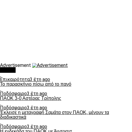
Advertisement
Τάσεις
Επικαιρότητα
3 έτη ago
Το παρασκήνιο πίσω από το πανό
Ποδόσφαιρο
3 έτη ago
ΠΑΟΚ 3-0 Αστέρας Τρίπολης
Ποδόσφαιρο
3 έτη ago
Έκλεισε η μεταγραφή Σαμάτα στον ΠΑΟΚ, μένουν τα
διαδικαστικά
Ποδόσφαιρο
3 έτη ago
Η ενδεκάδα του ΠΑΟΚ με Άιντραχτ