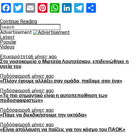
Facebook
Twitter
Email
Pinterest
WhatsApp
LinkedIn
Telegram
Μοιραστ
Continue Reading
Advertisement
Latest
Popular
Videos
Επικαιρότητα
6 μήνες ago
Στο νοσοκομείο ο Μιρτσέα Λουτσέσκου, επιδεινώθηκε η
υγεία του
Ποδόσφαιρο
6 μήνες ago
«Πλέον έχουμε αλλάξει σαν ομάδα, παίξαμε σαν ένα»
Ποδόσφαιρο
6 μήνες ago
«Το πιο σημαντικό είναι η αυτοπεποίθηση των
ποδοσφαιριστών»
Ποδόσφαιρο
6 μήνες ago
«Πάμε να διεκδικήσουμε την οκτάδα»
Ποδόσφαιρο
6 μήνες ago
«Είναι απόλαυση να παίζεις για τον κόσμο του ΠΑΟΚ»