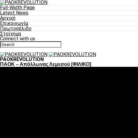
Full-Width Page
Latest News
Αρχική
Επικοινωνία
Πρωτοσέλιδο
Στοίχημα
Connect with us
PAOKREVOLUTION
ΠΑΟΚ – Απόλλωνας Λεμεσού [ΦΙΛΙΚΟ]
Ποδόσφαιρο
«Πλέον έχουμε αλλάξει σαν ομάδα, παίξαμε σαν ένα»
«Το πιο σημαντικό είναι η αυτοπεποίθηση των
ποδοσφαιριστών»
«Πάμε να διεκδικήσουμε την οκτάδα»
«Είναι απόλαυση να παίζεις για τον κόσμο του ΠΑΟΚ»
«Θα τα δώσουμε όλα κόντρα στη Λιόν για την οκτάδα»
Μπάσκετ