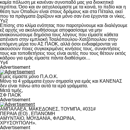
καμία πόλωση με κανέναν συνοπαδό μας για διοικητικά
τερτίπια. Όσο και αν ασχολούμαστε με τα κοινά, το πεδίο και η
θέση των Οπαδών είναι στους δρόμους και στα Πέταλα, εκεί
που τα πράγματα ζορίζουν και μόνο σαν ένα έρχονται οι νίκες.
Υγ2
Επίσης στο κλίμα ενότητας που παροτρύνουμε και διαλέγουμε
εξ αρχής να ακολουθήσουμε αποφασίσαμε να μην
ανακοινώσουμε δημόσια τους λόγους που είμαστε κάθετα
απέναντι στην εμπλοκή Τσαλόπουλου-Χατζόπουλου στην
επόμενη μέρα του ΑΣ ΠΑΟΚ, αλλά όσοι ενδιαφέρονται να
ακούσουν ποιες συγκεκριμένες κινήσεις τους, συναντήσεις
τους και τοποθετήσεις τους είναι αυτές που τους θέτουν εκτός
κάδρου για εμάς είμαστε πάντα διαθέσιμοι…
Υγ4
Advertisement
Εμείς είμαστε μόνο Π.Α.Ο.Κ.
Μόνο τα 4 γράμματα έχουν σημασία για εμάς και ΚΑΝΕΝΑΣ
δεν είναι πάνω απο αυτά τα ιερά γράμματα.
Μετά τιμής,
ΣΦ ΠΑΟΚ
Advertisement
ΑΜΠΑΛΑΕΑ, ΜΑΚΕΔΟΝΕΣ, ΤΟΥΜΠΑ, #031#
ΠΕΡΑΙΑ (ΕΟ) , ΕΠΑΝΟΜΗ
ΑΜΥΝΤΑΙΟ, ΜΟΥΔΑΝΙΑ, ΦΛΩΡΙΝΑ,
ΧΡΥΣΟΥΠΟΛΗ».
Advertisement