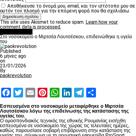
Αποθήκευσε το όνομά μου, email, και τον ιστότοπο μου σε
αυτόν τον πλοηγό για την επόμενη φορά που θα σχολιάσω.
This site uses Akismet to reduce spam.
Learn how your
comment data is processed.
Επικαιρότητα
Στο νοσοκομείο ο Μιρτσέα Λουτσέσκου, επιδεινώθηκε η υγεία
του
Published
6 μήνες ago
on
23/01/2026
By
paokrevolution
Facebook
Twitter
Email
Pinterest
WhatsApp
LinkedIn
Telegram
Μοιραστ
Εσπευσμένα στο νοσοκομείο μεταφέρθηκε ο Μιρτσέα
Λουτσέσκου λόγω της επιδείνωσης της κατάστασης της
υγείας του.
Ο ομοσπονδιακός τεχνικός της εθνικής Ρουμανίας εισήχθη
εσπευσμένα σε νοσοκομείο της χώρας τις τελευταίες ημέρες,
καθώς παρουσίασε σοβαρή επιβάρυνση στην κατάσταση της
υγείας του, σύμφωνα με τη ρουμανική εφημερίδα ProSport.