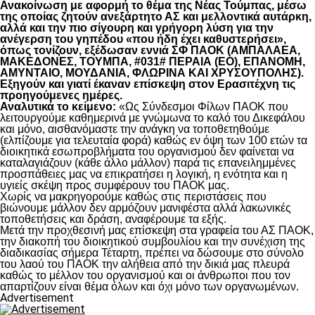
Ανακοίνωση με αφορμή το θέμα της Νέας Τούμπας, μέσω
της οποίας ζητούν ανεξάρτητο ΑΣ και μελλοντικά αυτάρκη,
αλλά και την πιο σίγουρη και γρήγορη λύση για την
ανέγερση του γηπέδου «που ήδη έχει καθυστερήσει»,
όπως τονίζουν, εξέδωσαν εννιά ΣΦ ΠΑΟΚ (ΑΜΠΑΛΑΕΑ,
ΜΑΚΕΔΟΝΕΣ, ΤΟΥΜΠΑ, #031# ΠΕΡΑΙΑ (ΕΟ), ΕΠΑΝΟΜΗ,
ΑΜΥΝΤΑΙΟ, ΜΟΥΔΑΝΙΑ, ΦΛΩΡΙΝΑ ΚΑΙ ΧΡΥΣΟΥΠΟΛΗΣ).
Εξηγούν και γιατί έκαναν επίσκεψη στον Ερασιτέχνη τις
προηγούμενες ημέρες.
Αναλυτικά το κείμενο:
«Ως Σύνδεσμοι Φίλων ΠΑΟΚ που
λειτουργούμε καθημερινά με γνώμωνα το καλό του Δικεφάλου
και μόνο, αισθανόμαστε την ανάγκη να τοποθετηθούμε
(ελπίζουμε για τελευταία φορά) καθώς εν όψη των 100 ετών τα
διοικητικά εσωπροβλήματα του οργανισμού δεν φαίνεται να
καταλαγιάζουν (κάθε άλλο μάλλον) παρά τις επανειλημμένες
προσπάθειες μας να επικρατήσει η λογική, η ενότητα και η
υγιείς σκέψη προς συμφέρουν του ΠΑΟΚ μας.
Χωρίς να μακρηγορούμε καθώς στις περιστάσεις που
βιώνουμε μάλλον δεν αρμόζουν μανιφέστα αλλά λακωνικές
τοποθετήσεις και δράση, αναφέρουμε τα εξής.
Μετά την προχθεσινή μας επίσκεψη στα γραφεία του ΑΣ ΠΑΟΚ,
την διακοπή του διοικητικού συμβουλίου και την συνέχιση της
διαδικασίας σήμερα Τέταρτη, πρέπει να δώσουμε στο σύνολο
του λαού του ΠΑΟΚ την αλήθεια από την δικιά μας πλευρά
καθώς το μέλλον του οργανισμού και οι άνθρωποι που τον
απαρτίζουν είναι θέμα όλων και όχι μόνο των οργανωμένων.
Advertisement