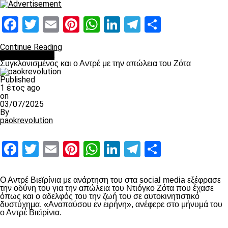
Facebook
Twitter
Email
Pinterest
WhatsApp
LinkedIn
Telegram
Μοιραστ
Continue Reading
Επικαιρότητα
Συγκλονισμένος και ο Αντρέ με την απώλεια του Ζότα
Published
1 έτος ago
on
03/07/2025
By
paokrevolution
Facebook
Twitter
Email
Pinterest
WhatsApp
LinkedIn
Telegram
Μοιραστ
Ο Αντρέ Βιεϊρίνια με ανάρτηση του στα social media εξέφρασε
την οδύνη του για την απώλεια του Ντιόγκο Ζότα που έχασε
όπως και ο αδελφός του την ζωή του σε αυτοκινητιστικό
δυστύχημα. «Αναπαύσου εν ειρήνη», ανέφερε στο μήνυμά του
ο Αντρέ Βιεϊρίνια.