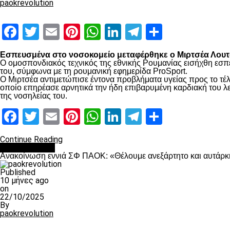
paokrevolution
Facebook
Twitter
Email
Pinterest
WhatsApp
LinkedIn
Telegram
Μοιραστ
Εσπευσμένα στο νοσοκομείο μεταφέρθηκε ο Μιρτσέα Λουτσ
Ο ομοσπονδιακός τεχνικός της εθνικής Ρουμανίας εισήχθη εσπ
του, σύμφωνα με τη ρουμανική εφημερίδα ProSport.
Ο Μιρτσέα αντιμετώπισε έντονα προβλήματα υγείας προς το τέλ
οποίο επηρέασε αρνητικά την ήδη επιβαρυμένη καρδιακή του λει
της νοσηλείας του.
Facebook
Twitter
Email
Pinterest
WhatsApp
LinkedIn
Telegram
Μοιραστ
Continue Reading
Επικαιρότητα
Ανακοίνωση εννιά ΣΦ ΠΑΟΚ: «Θέλουμε ανεξάρτητο και αυτάρκη
Published
10 μήνες ago
on
22/10/2025
By
paokrevolution