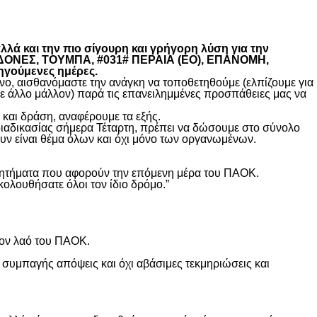
λά και την πιο σίγουρη και γρήγορη λύση για την
ΚΕΔΟΝΕΣ, ΤΟΥΜΠΑ, #031# ΠΕΡΑΙΑ (ΕΟ), ΕΠΑΝΟΜΗ,
ηγούμενες ημέρες.
, αισθανόμαστε την ανάγκη να τοποθετηθούμε (ελπίζουμε για
θε άλλο μάλλον) παρά τις επανειλημμένες προσπάθειες μας να
και δράση, αναφέρουμε τα εξής.
διαδικασίας σήμερα Τέταρτη, πρέπει να δώσουμε στο σύνολο
υν είναι θέμα όλων και όχι μόνο των οργανωμένων.
ά ζητήματα που αφορούν την επόμενη μέρα του ΠΑΟΚ.
κολουθήσατε όλοι τον ίδιο δρόμο.”
τον λαό του ΠΑΟΚ.
 συμπαγής απόψεις και όχι αβάσιμες τεκμηριώσεις και