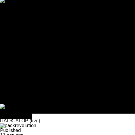
ΠΑΟΚ και τηλεοπτικά: αποκλειστικά απόφαση Σαββίδη
Αντίπαλοι
Νέα προβλήματα στην Μπέτις πριν την Τούμπα
Επίσημο «stop» στους φίλους του ΠΑΟΚ στο Αγρίνιο
Η Λιόν «σφυροκόπησε» τη Μονακό και πλησιάζει στο Champio
ΠΑΟΚ: Τι έκαναν οι αντίπαλοί του στο Europa League
Η Ριέκα διέκοψε την εγγραφή μελών ενόψει… ΠΑΟΚ
Διάφορα
Πέθανε ο μπαμπάς του Γιαννάκη, Λουκάς Μήλιος
ΣΦ ΠΑΟΚ Θύρα 4: Ανακοίνωσε οδική εκδρομή για τον αγώνα με
Κανείς δεν ξέχασε τα έξι αετόπουλα
Στο OPEN τα προκριματικά, στη NOVA τα του πρωταθλήματος
Σαν σήμερα: Οταν “έφυγε” ο Λόραντ
Επικαιρότητα
ΠΑΟΚ-ΑΓΟΡ (live)
Published