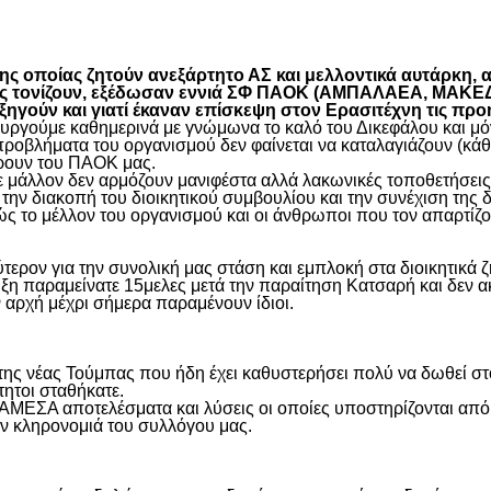
είτε
 οποίας ζητούν ανεξάρτητο ΑΣ και μελλοντικά αυτάρκη, αλ
όπως τονίζουν, εξέδωσαν εννιά ΣΦ ΠΑΟΚ (ΑΜΠΑΛΑΕΑ, ΜΑ
ύν και γιατί έκαναν επίσκεψη στον Ερασιτέχνη τις προ
γούμε καθημερινά με γνώμωνα το καλό του Δικεφάλου και μόνο
προβλήματα του οργανισμού δεν φαίνεται να καταλαγιάζουν (κά
φέρουν του ΠΑΟΚ μας.
μάλλον δεν αρμόζουν μανιφέστα αλλά λακωνικές τοποθετήσεις 
ην διακοπή του διοικητικού συμβουλίου και την συνέχιση της 
ς το μέλλον του οργανισμού και οι άνθρωποι που τον απαρτίζο
ύτερον για την συνολική μας στάση και εμπλοκή στα διοικητικ
ιξη παραμείνατε 15μελες μετά την παραίτηση Κατσαρή και δεν α
ην αρχή μέχρι σήμερα παραμένουν ίδιοι.
η της νέας Τούμπας που ήδη έχει καθυστερήσει πολύ να δωθεί σ
τητοι σταθήκατε.
 ΑΜΕΣΑ αποτελέσματα και λύσεις οι οποίες υποστηρίζονται από
ην κληρονομιά του συλλόγου μας.