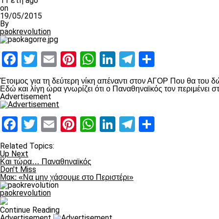
11 έτη ago
on
19/05/2015
By
paokrevolution
Facebook
Twitter
Email
Pinterest
WhatsApp
LinkedIn
Telegram
Μοιραστ
Έτοιμος για τη δεύτερη νίκη απέναντι στον ΑΓΟΡ Που θα του δώσ
Εδώ και λίγη ώρα γνωρίζει ότι ο Παναθηναϊκός τον περιμένει 
Advertisement
Facebook
Twitter
Email
Pinterest
WhatsApp
LinkedIn
Telegram
Μοιραστ
Related Topics:
Up Next
Και τώρα… Παναθηναϊκός
Don't Miss
Μακ: «Να μην χάσουμε στο Περιστέρι»
paokrevolution
Continue Reading
Advertisement