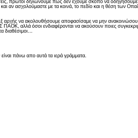
εις, πρώτοι δηλώνουμε πως δεν έχουμε σκοπό να οδηγήσουμε α
και αν ασχολούμαστε με τα κοινά, το πεδίο και η θέση των Οπα
 εξ αρχής να ακολουθήσουμε αποφασίσαμε να μην ανακοινώσουμ
ΑΟΚ, αλλά όσοι ενδιαφέρονται να ακούσουν ποιες συγκεκριμέν
ντα διαθέσιμοι…
είναι πάνω απο αυτά τα ιερά γράμματα.
είτε