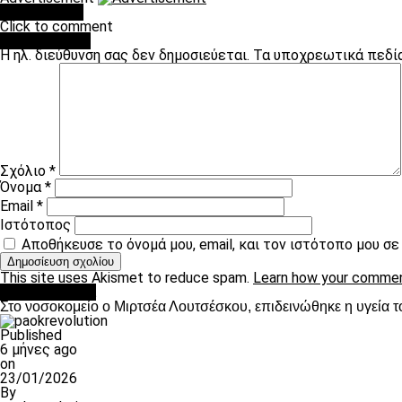
You may like
Click to comment
Leave a Reply
Η ηλ. διεύθυνση σας δεν δημοσιεύεται.
Τα υποχρεωτικά πεδί
Σχόλιο
*
Όνομα
*
Email
*
Ιστότοπος
Αποθήκευσε το όνομά μου, email, και τον ιστότοπο μου σ
This site uses Akismet to reduce spam.
Learn how your commen
Επικαιρότητα
Στο νοσοκομείο ο Μιρτσέα Λουτσέσκου, επιδεινώθηκε η υγεία τ
Published
6 μήνες ago
on
23/01/2026
By