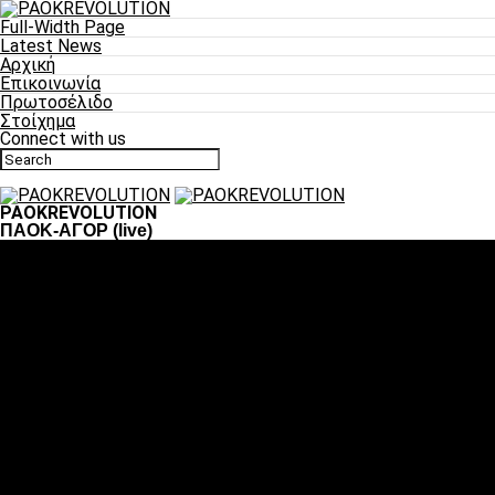
Full-Width Page
Latest News
Αρχική
Επικοινωνία
Πρωτοσέλιδο
Στοίχημα
Connect with us
PAOKREVOLUTION
ΠΑΟΚ-ΑΓΟΡ (live)
Ποδόσφαιρο
«Πλέον έχουμε αλλάξει σαν ομάδα, παίξαμε σαν ένα»
«Το πιο σημαντικό είναι η αυτοπεποίθηση των ποδοσφαιριστώ
«Πάμε να διεκδικήσουμε την οκτάδα»
«Είναι απόλαυση να παίζεις για τον κόσμο του ΠΑΟΚ»
«Θα τα δώσουμε όλα κόντρα στη Λιόν για την οκτάδα»
Μπάσκετ
Αλλαγή ώρας με Σπόρτινγκ και Μπιλμπάο