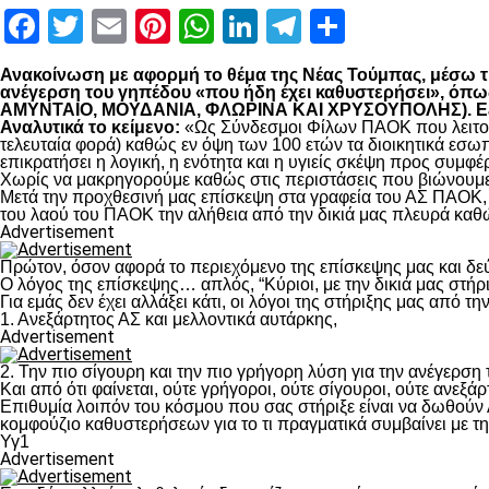
Facebook
Twitter
Email
Pinterest
WhatsApp
LinkedIn
Telegram
Μοιραστ
Ανακοίνωση με αφορμή το θέμα της Νέας Τούμπας, μέσω της
ανέγερση του γηπέδου «που ήδη έχει καθυστερήσει», 
ΑΜΥΝΤΑΙΟ, ΜΟΥΔΑΝΙΑ, ΦΛΩΡΙΝΑ ΚΑΙ ΧΡΥΣΟΥΠΟΛΗΣ). Εξηγο
Αναλυτικά το κείμενο:
«Ως Σύνδεσμοι Φίλων ΠΑΟΚ που λειτουρ
τελευταία φορά) καθώς εν όψη των 100 ετών τα διοικητικά εσω
επικρατήσει η λογική, η ενότητα και η υγιείς σκέψη προς συμ
Χωρίς να μακρηγορούμε καθώς στις περιστάσεις που βιώνουμε 
Μετά την προχθεσινή μας επίσκεψη στα γραφεία του ΑΣ ΠΑΟΚ, τ
του λαού του ΠΑΟΚ την αλήθεια από την δικιά μας πλευρά καθώ
Advertisement
Πρώτον, όσον αφορά το περιεχόμενο της επίσκεψης μας και δε
Ο λόγος της επίσκεψης… απλός, “Κύριοι, με την δικιά μας στήρ
Για εμάς δεν έχει αλλάξει κάτι, οι λόγοι της στήριξης μας από τ
1. Ανεξάρτητος ΑΣ και μελλοντικά αυτάρκης,
Advertisement
2. Την πιο σίγουρη και την πιο γρήγορη λύση για την ανέγερσ
Και από ότι φαίνεται, ούτε γρήγοροι, ούτε σίγουροι, ούτε ανεξάρ
Επιθυμία λοιπόν του κόσμου που σας στήριξε είναι να δωθούν
κομφούζιο καθυστερήσεων για το τι πραγματικά συμβαίνει με τ
Υγ1
Advertisement