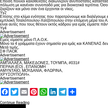
Επειδή πολλοί καλοθελητές διαιωνίζουν ανυπόστατες καταστάσ
πόλωση με κανέναν συνοπαδό μας για διοικητικά τερτίπια. Όσο 
ζορίζουν και μόνο σαν ένα έρχονται οι νίκες.
Υγ2
Επίσης στο κλίμα ενότητας που παροτρύνουμε και διαλέγουμε
εμπλοκή Τσαλόπουλου-Χατζόπουλου στην επόμενη μέρα του ΑΣ Π
είναι αυτές που τους θέτουν εκτός κάδρου για εμάς είμαστε πά
Υγ4
Advertisement
Εμείς είμαστε μόνο Π.Α.Ο.Κ.
Μόνο τα 4 γράμματα έχουν σημασία για εμάς και ΚΑΝΕΝΑΣ δεν 
Μετά τιμής,
ΣΦ ΠΑΟΚ
Advertisement
ΑΜΠΑΛΑΕΑ, ΜΑΚΕΔΟΝΕΣ, ΤΟΥΜΠΑ, #031#
ΠΕΡΑΙΑ (ΕΟ) , ΕΠΑΝΟΜΗ
ΑΜΥΝΤΑΙΟ, ΜΟΥΔΑΝΙΑ, ΦΛΩΡΙΝΑ,
ΧΡΥΣΟΥΠΟΛΗ».
Advertisement
Facebook
Twitter
Email
Pinterest
WhatsApp
LinkedIn
Telegram
Μοιραστ
Continue Reading
Επικαιρότητα