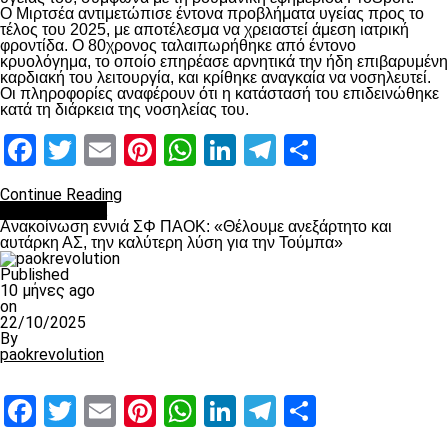
Ο Μιρτσέα αντιμετώπισε έντονα προβλήματα υγείας προς το
τέλος του 2025, με αποτέλεσμα να χρειαστεί άμεση ιατρική
φροντίδα. Ο 80χρονος ταλαιπωρήθηκε από έντονο
κρυολόγημα, το οποίο επηρέασε αρνητικά την ήδη επιβαρυμένη
καρδιακή του λειτουργία, και κρίθηκε αναγκαία να νοσηλευτεί.
Οι πληροφορίες αναφέρουν ότι η κατάστασή του επιδεινώθηκε
κατά τη διάρκεια της νοσηλείας του.
Facebook
Twitter
Email
Pinterest
WhatsApp
LinkedIn
Telegram
Μοιραστ
Continue Reading
Επικαιρότητα
Ανακοίνωση εννιά ΣΦ ΠΑΟΚ: «Θέλουμε ανεξάρτητο και
αυτάρκη ΑΣ, την καλύτερη λύση για την Τούμπα»
Published
10 μήνες ago
on
22/10/2025
By
paokrevolution
Facebook
Twitter
Email
Pinterest
WhatsApp
LinkedIn
Telegram
Μοιραστ