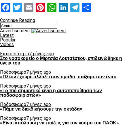
Facebook
Twitter
Email
Pinterest
WhatsApp
LinkedIn
Telegram
Μοιραστ
Continue Reading
Advertisement
Latest
Popular
Videos
Επικαιρότητα
7 μήνες ago
Στο νοσοκομείο ο Μιρτσέα Λουτσέσκου, επιδεινώθηκε η
υγεία του
Ποδόσφαιρο
7 μήνες ago
«Πλέον έχουμε αλλάξει σαν ομάδα, παίξαμε σαν ένα»
Ποδόσφαιρο
7 μήνες ago
«Το πιο σημαντικό είναι η αυτοπεποίθηση των
ποδοσφαιριστών»
Ποδόσφαιρο
7 μήνες ago
«Πάμε να διεκδικήσουμε την οκτάδα»
Ποδόσφαιρο
7 μήνες ago
«Είναι απόλαυση να παίζεις για τον κόσμο του ΠΑΟΚ»