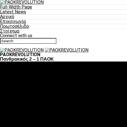
Full-Width Page
Latest News
Αρχική
Επικοινωνία
Πρωτοσέλιδο
Στοίχημα
Connect with us
PAOKREVOLUTION
Πανθρακικός 2 – 1 ΠΑΟΚ
Ποδόσφαιρο
«Πλέον έχουμε αλλάξει σαν ομάδα, παίξαμε σαν ένα»
«Το πιο σημαντικό είναι η αυτοπεποίθηση των
ποδοσφαιριστών»
«Πάμε να διεκδικήσουμε την οκτάδα»
«Είναι απόλαυση να παίζεις για τον κόσμο του ΠΑΟΚ»
«Θα τα δώσουμε όλα κόντρα στη Λιόν για την οκτάδα»
Μπάσκετ