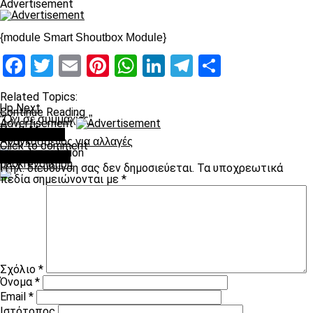
Advertisement
{module Smart Shoutbox Module}
Facebook
Twitter
Email
Pinterest
WhatsApp
LinkedIn
Telegram
Μοιραστ
Related Topics:
Up Next
Continue Reading
“Όχι σε συμμαχίες”
Advertisement
Don't Miss
You may like
Αναγκασμένος για αλλαγές
Click to comment
Leave a Reply
paokrevolution
Η ηλ. διεύθυνση σας δεν δημοσιεύεται.
Τα υποχρεωτικά
πεδία σημειώνονται με
*
Σχόλιο
*
Όνομα
*
Email
*
Ιστότοπος