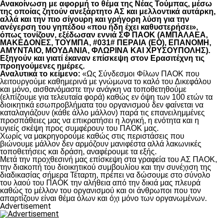
Ανακοίνωση με αφορμή το θέμα της Νέας Τούμπας, μέσω
της οποίας ζητούν ανεξάρτητο ΑΣ και μελλοντικά αυτάρκη,
αλλά και την πιο σίγουρη και γρήγορη λύση για την
ανέγερση του γηπέδου «που ήδη έχει καθυστερήσει»,
όπως τονίζουν, εξέδωσαν εννιά ΣΦ ΠΑΟΚ (ΑΜΠΑΛΑΕΑ,
ΜΑΚΕΔΟΝΕΣ, ΤΟΥΜΠΑ, #031# ΠΕΡΑΙΑ (ΕΟ), ΕΠΑΝΟΜΗ,
ΑΜΥΝΤΑΙΟ, ΜΟΥΔΑΝΙΑ, ΦΛΩΡΙΝΑ ΚΑΙ ΧΡΥΣΟΥΠΟΛΗΣ).
Εξηγούν και γιατί έκαναν επίσκεψη στον Ερασιτέχνη τις
προηγούμενες ημέρες.
Αναλυτικά το κείμενο:
«Ως Σύνδεσμοι Φίλων ΠΑΟΚ που
λειτουργούμε καθημερινά με γνώμωνα το καλό του Δικεφάλου
και μόνο, αισθανόμαστε την ανάγκη να τοποθετηθούμε
(ελπίζουμε για τελευταία φορά) καθώς εν όψη των 100 ετών τα
διοικητικά εσωπροβλήματα του οργανισμού δεν φαίνεται να
καταλαγιάζουν (κάθε άλλο μάλλον) παρά τις επανειλημμένες
προσπάθειες μας να επικρατήσει η λογική, η ενότητα και η
υγιείς σκέψη προς συμφέρουν του ΠΑΟΚ μας.
Χωρίς να μακρηγορούμε καθώς στις περιστάσεις που
βιώνουμε μάλλον δεν αρμόζουν μανιφέστα αλλά λακωνικές
τοποθετήσεις και δράση, αναφέρουμε τα εξής.
Μετά την προχθεσινή μας επίσκεψη στα γραφεία του ΑΣ ΠΑΟΚ,
την διακοπή του διοικητικού συμβουλίου και την συνέχιση της
διαδικασίας σήμερα Τέταρτη, πρέπει να δώσουμε στο σύνολο
του λαού του ΠΑΟΚ την αλήθεια από την δικιά μας πλευρά
καθώς το μέλλον του οργανισμού και οι άνθρωποι που τον
απαρτίζουν είναι θέμα όλων και όχι μόνο των οργανωμένων.
Advertisement