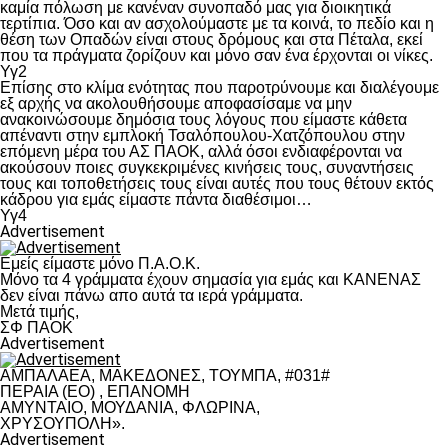
καμία πόλωση με κανέναν συνοπαδό μας για διοικητικά
τερτίπια. Όσο και αν ασχολούμαστε με τα κοινά, το πεδίο και η
θέση των Οπαδών είναι στους δρόμους και στα Πέταλα, εκεί
που τα πράγματα ζορίζουν και μόνο σαν ένα έρχονται οι νίκες.
Υγ2
Επίσης στο κλίμα ενότητας που παροτρύνουμε και διαλέγουμε
εξ αρχής να ακολουθήσουμε αποφασίσαμε να μην
ανακοινώσουμε δημόσια τους λόγους που είμαστε κάθετα
απέναντι στην εμπλοκή Τσαλόπουλου-Χατζόπουλου στην
επόμενη μέρα του ΑΣ ΠΑΟΚ, αλλά όσοι ενδιαφέρονται να
ακούσουν ποιες συγκεκριμένες κινήσεις τους, συναντήσεις
τους και τοποθετήσεις τους είναι αυτές που τους θέτουν εκτός
κάδρου για εμάς είμαστε πάντα διαθέσιμοι…
Υγ4
Advertisement
Εμείς είμαστε μόνο Π.Α.Ο.Κ.
Μόνο τα 4 γράμματα έχουν σημασία για εμάς και ΚΑΝΕΝΑΣ
δεν είναι πάνω απο αυτά τα ιερά γράμματα.
Μετά τιμής,
ΣΦ ΠΑΟΚ
Advertisement
ΑΜΠΑΛΑΕΑ, ΜΑΚΕΔΟΝΕΣ, ΤΟΥΜΠΑ, #031#
ΠΕΡΑΙΑ (ΕΟ) , ΕΠΑΝΟΜΗ
ΑΜΥΝΤΑΙΟ, ΜΟΥΔΑΝΙΑ, ΦΛΩΡΙΝΑ,
ΧΡΥΣΟΥΠΟΛΗ».
Advertisement