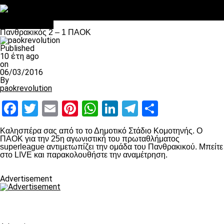
Στο OPEN τα προκριματικά, στη NOVA τα του πρωταθλήματος
Σαν σήμερα: Οταν “έφυγε” ο Λόραντ
Επικαιρότητα
Πανθρακικός 2 – 1 ΠΑΟΚ
Published
10 έτη ago
on
06/03/2016
By
paokrevolution
Facebook
Twitter
Email
Pinterest
WhatsApp
LinkedIn
Telegram
Μοιραστ
Καλησπέρα σας από το το Δημοτικό Στάδιο Κομοτηνής. Ο
ΠΑΟΚ για την 25η αγωνιστική του πρωταθλήματος
superleague αντιμετωπίζει την ομάδα του Πανθρακικού. Μπείτε
στο LIVE και παρακολουθήστε την αναμέτρηση.
Advertisement