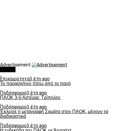
Advertisement
Τάσεις
Επικαιρότητα
3 έτη ago
Το παρασκήνιο πίσω από το πανό
Ποδόσφαιρο
3 έτη ago
ΠΑΟΚ 3-0 Αστέρας Τρίπολης
Ποδόσφαιρο
3 έτη ago
Έκλεισε η μεταγραφή Σαμάτα στον ΠΑΟΚ, μένουν τα
διαδικαστικά
Ποδόσφαιρο
3 έτη ago
Η ενδεκάδα του ΠΑΟΚ με Άιντραχτ