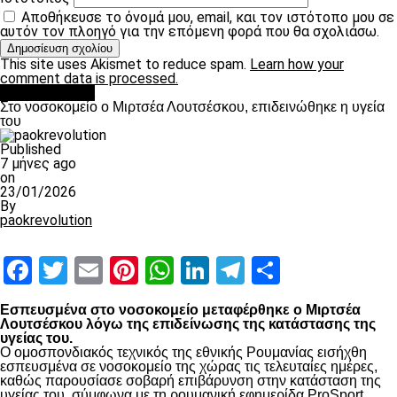
Αποθήκευσε το όνομά μου, email, και τον ιστότοπο μου σε
αυτόν τον πλοηγό για την επόμενη φορά που θα σχολιάσω.
This site uses Akismet to reduce spam.
Learn how your
comment data is processed.
Επικαιρότητα
Στο νοσοκομείο ο Μιρτσέα Λουτσέσκου, επιδεινώθηκε η υγεία
του
Published
7 μήνες ago
on
23/01/2026
By
paokrevolution
Facebook
Twitter
Email
Pinterest
WhatsApp
LinkedIn
Telegram
Μοιραστ
Εσπευσμένα στο νοσοκομείο μεταφέρθηκε ο Μιρτσέα
Λουτσέσκου λόγω της επιδείνωσης της κατάστασης της
υγείας του.
Ο ομοσπονδιακός τεχνικός της εθνικής Ρουμανίας εισήχθη
εσπευσμένα σε νοσοκομείο της χώρας τις τελευταίες ημέρες,
καθώς παρουσίασε σοβαρή επιβάρυνση στην κατάσταση της
υγείας του, σύμφωνα με τη ρουμανική εφημερίδα ProSport.