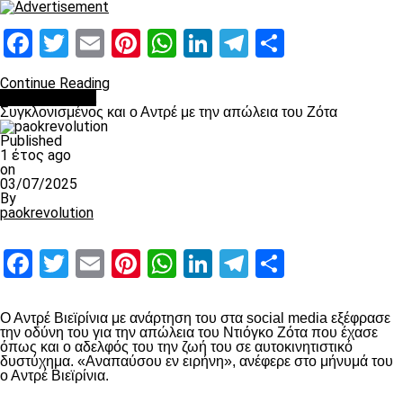
Facebook
Twitter
Email
Pinterest
WhatsApp
LinkedIn
Telegram
Μοιραστ
Continue Reading
Επικαιρότητα
Συγκλονισμένος και ο Αντρέ με την απώλεια του Ζότα
Published
1 έτος ago
on
03/07/2025
By
paokrevolution
Facebook
Twitter
Email
Pinterest
WhatsApp
LinkedIn
Telegram
Μοιραστ
Ο Αντρέ Βιεϊρίνια με ανάρτηση του στα social media εξέφρασε
την οδύνη του για την απώλεια του Ντιόγκο Ζότα που έχασε
όπως και ο αδελφός του την ζωή του σε αυτοκινητιστικό
δυστύχημα. «Αναπαύσου εν ειρήνη», ανέφερε στο μήνυμά του
ο Αντρέ Βιεϊρίνια.