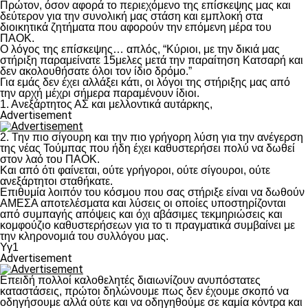
Πρώτον, όσον αφορά το περιεχόμενο της επίσκεψης μας και
δεύτερον για την συνολική μας στάση και εμπλοκή στα
διοικητικά ζητήματα που αφορούν την επόμενη μέρα του
ΠΑΟΚ.
Ο λόγος της επίσκεψης… απλός, “Κύριοι, με την δικιά μας
στήριξη παραμείνατε 15μελες μετά την παραίτηση Κατσαρή και
δεν ακολουθήσατε όλοι τον ίδιο δρόμο.”
Για εμάς δεν έχει αλλάξει κάτι, οι λόγοι της στήριξης μας από
την αρχή μέχρι σήμερα παραμένουν ίδιοι.
1. Ανεξάρτητος ΑΣ και μελλοντικά αυτάρκης,
Advertisement
2. Την πιο σίγουρη και την πιο γρήγορη λύση για την ανέγερση
της νέας Τούμπας που ήδη έχει καθυστερήσει πολύ να δωθεί
στον λαό του ΠΑΟΚ.
Και από ότι φαίνεται, ούτε γρήγοροι, ούτε σίγουροι, ούτε
ανεξάρτητοι σταθήκατε.
Επιθυμία λοιπόν του κόσμου που σας στήριξε είναι να δωθούν
ΑΜΕΣΑ αποτελέσματα και λύσεις οι οποίες υποστηρίζονται
από συμπαγής απόψεις και όχι αβάσιμες τεκμηριώσεις και
κομφούζιο καθυστερήσεων για το τι πραγματικά συμβαίνει με
την κληρονομιά του συλλόγου μας.
Υγ1
Advertisement
Επειδή πολλοί καλοθελητές διαιωνίζουν ανυπόστατες
καταστάσεις, πρώτοι δηλώνουμε πως δεν έχουμε σκοπό να
οδηγήσουμε αλλά ούτε και να οδηγηθούμε σε καμία κόντρα και