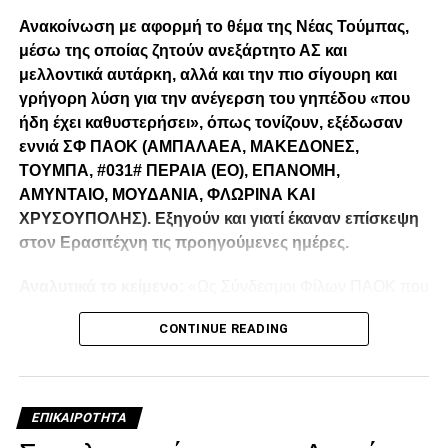
Ανακοίνωση με αφορμή το θέμα της Νέας Τούμπας,
μέσω της οποίας ζητούν ανεξάρτητο ΑΣ και
μελλοντικά αυτάρκη, αλλά και την πιο σίγουρη και
γρήγορη λύση για την ανέγερση του γηπέδου «που
ήδη έχει καθυστερήσει», όπως τονίζουν, εξέδωσαν
εννιά ΣΦ ΠΑΟΚ (ΑΜΠΑΛΑΕΑ, ΜΑΚΕΔΟΝΕΣ,
ΤΟΥΜΠΑ, #031# ΠΕΡΑΙΑ (ΕΟ), ΕΠΑΝΟΜΗ,
ΑΜΥΝΤΑΙΟ, ΜΟΥΔΑΝΙΑ, ΦΛΩΡΙΝΑ ΚΑΙ
ΧΡΥΣΟΥΠΟΛΗΣ). Εξηγούν και γιατί έκαναν επίσκεψη
στον Ερασιτέχνη τις προηγούμενες ημέρες.
Αναλυτικά το κείμενο:
«Ως Σύνδεσμοι Φίλων ΠΑΟΚ που
λειτουργούμε καθημερινά με γνώμωνα το καλό του
CONTINUE READING
Δικεφάλου και μόνο, αισθανόμαστε την ανάγκη να
τοποθετηθούμε (ελπίζουμε για τελευταία φορά) καθώς εν
όψη των 100 ετών τα διοικητικά εσωπροβλήματα του
οργανισμού δεν φαίνεται να καταλαγιάζουν (κάθε άλλο
ΕΠΙΚΑΙΡΌΤΗΤΑ
μάλλον) παρά τις επανειλημμένες προσπάθειες μας να