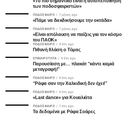
«Το πιο σημαντικό είναι η αυτοπεποίθηση
2. Την πιο σίγουρη και την πιο γρήγορη λύση για την
των ποδοσφαιριστών»
ανέγερση της νέας Τούμπας που ήδη έχει καθυστερήσει
ΠΟΔΌΣΦΑΙΡΟ
7 μήνες ago
πολύ να δωθεί στον λαό του ΠΑΟΚ.
«Πάμε να διεκδικήσουμε την οκτάδα»
ΠΟΔΌΣΦΑΙΡΟ
7 μήνες ago
Και από ότι φαίνεται, ούτε γρήγοροι, ούτε σίγουροι, ούτε
«Είναι απόλαυση να παίζεις για τον κόσμο
ανεξάρτητοι σταθήκατε.
του ΠΑΟΚ»
ΠΟΔΌΣΦΑΙΡΟ
4 έτη ago
Πιθανή θλάση ο Τόμας
Επιθυμία λοιπόν του κόσμου που σας στήριξε είναι να
δωθούν ΑΜΕΣΑ αποτελέσματα και λύσεις οι οποίες
ΕΠΙΚΑΙΡΌΤΗΤΑ
4 έτη ago
Παρουσίαση με… πλακάτ “κάντε καμιά
υποστηρίζονται από συμπαγής απόψεις και όχι αβάσιμες
μεταγραφή!”
τεκμηριώσεις και κομφούζιο καθυστερήσεων για το τι
πραγματικά συμβαίνει με την κληρονομιά του συλλόγου
ΠΟΔΌΣΦΑΙΡΟ
4 έτη ago
“Ράφα σαν την Χαλκιδική δεν έχει!”
μας.
ΠΟΔΌΣΦΑΙΡΟ
4 έτη ago
«Last dance» για Κουαλιάτα
Υγ1
ΠΟΔΌΣΦΑΙΡΟ
7 έτη ago
Τα δεδομένα με Ράφα Σοάρες
ADVERTISEMENT