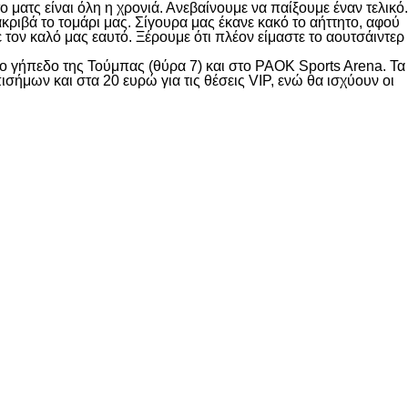
ατς είναι όλη η χρονιά. Ανεβαίνουμε να παίξουμε έναν τελικό.
ριβά το τομάρι μας. Σίγουρα μας έκανε κακό το αήττητο, αφού
τον καλό μας εαυτό. Ξέρουμε ότι πλέον είμαστε το αουτσάιντερ
το γήπεδο της Τούμπας (θύρα 7) και στο PAOK Sports Arena. Τα
πισήμων και στα 20 ευρώ για τις θέσεις VIP, ενώ θα ισχύουν οι