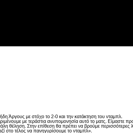
 τη Λιλ
είτε
δη Άργους με στόχο το 2-0 και την κατάκτηση του νταμπλ.
ιμένουμε με τεράστια ανυπομονησία αυτό το ματς. Είμαστε προ
μεγάλη θέληση. Στην επίθεση θα πρέπει να βρούμε περισσότερες 
μαζί στο τέλος να πανηγυρίσουμε το νταμπλ».