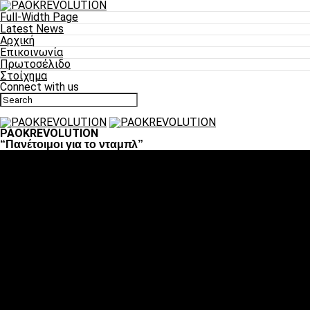
Full-Width Page
Latest News
Αρχική
Επικοινωνία
Πρωτοσέλιδο
Στοίχημα
Connect with us
PAOKREVOLUTION
“Πανέτοιμοι για το νταμπλ”
Ποδόσφαιρο
«Πλέον έχουμε αλλάξει σαν ομάδα, παίξαμε σαν ένα»
«Το πιο σημαντικό είναι η αυτοπεποίθηση των ποδοσφαιριστώ
«Πάμε να διεκδικήσουμε την οκτάδα»
«Είναι απόλαυση να παίζεις για τον κόσμο του ΠΑΟΚ»
«Θα τα δώσουμε όλα κόντρα στη Λιόν για την οκτάδα»
Μπάσκετ
Αλλαγή ώρας με Σπόρτινγκ και Μπιλμπάο