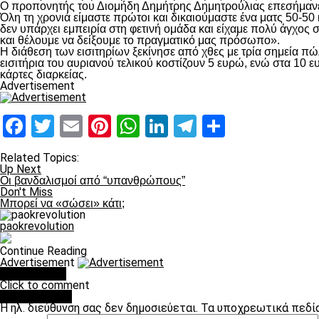
Ο προπονητής του Διομήδη Δημήτρης Δημητρούλιας επεσήμανε: «
Όλη τη χρονιά είμαστε πρώτοι και δικαιούμαστε ένα ματς 50-50
δεν υπάρχει εμπειρία στη φετινή ομάδα και είχαμε πολύ άγχος
και θέλουμε να δείξουμε το πραγματικό μας πρόσωπο».
Η διάθεση των εισιτηρίων ξεκίνησε από χθες με τρία σημεία π
εισιτήρια του αυριανού τελικού κοστίζουν 5 ευρώ, ενώ στα 10 ευ
κάρτες διαρκείας.
Advertisement
Facebook
Twitter
Email
Pinterest
WhatsApp
LinkedIn
Telegram
Μοιραστ
Related Topics:
Up Next
Οι βανδαλισμοί από “υπανθρώπους”
Don't Miss
Μπορεί να «σώσει» κάτι;
paokrevolution
Continue Reading
Advertisement
You may like
Click to comment
Leave a Reply
Η ηλ. διεύθυνση σας δεν δημοσιεύεται.
Τα υποχρεωτικά πεδί