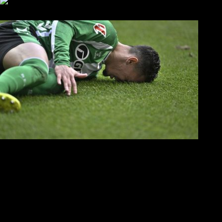
ΠΑΟΚ και τηλεοπτικά: αποκλειστικά απόφαση Σαββίδη
Αντίπαλοι
Νέα προβλήματα στην Μπέτις πριν την Τούμπα
Επίσημο «stop» στους φίλους του ΠΑΟΚ στο Αγρίνιο
Η Λιόν «σφυροκόπησε» τη Μονακό και πλησιάζει στο Champio
ΠΑΟΚ: Τι έκαναν οι αντίπαλοί του στο Europa League
Η Ριέκα διέκοψε την εγγραφή μελών ενόψει… ΠΑΟΚ
Διάφορα