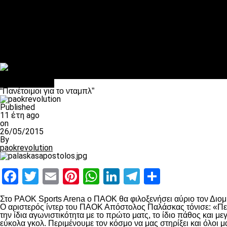
Πέθανε ο μπαμπάς του Γιαννάκη, Λουκάς Μήλιος
ΣΦ ΠΑΟΚ Θύρα 4: Ανακοίνωσε οδική εκδρομή για τον αγώνα με
Κανείς δεν ξέχασε τα έξι αετόπουλα
Στο OPEN τα προκριματικά, στη NOVA τα του πρωταθλήματος
Σαν σήμερα: Οταν “έφυγε” ο Λόραντ
Επικαιρότητα
“Πανέτοιμοι για το νταμπλ”
Published
11 έτη ago
on
26/05/2015
By
paokrevolution
Facebook
Twitter
Email
Pinterest
WhatsApp
LinkedIn
Telegram
Μοιραστ
Στο PAOK Sports Arena ο ΠΑΟΚ θα φιλοξενήσει αύριο τον Διομή
Ο αριστερός ίντερ του ΠΑΟΚ Απόστολος Παλάσκας τόνισε: «Περ
την ίδια αγωνιστικότητα με το πρώτο ματς, το ίδιο πάθος και 
εύκολα γκολ. Περιμένουμε τον κόσμο να μας στηρίξει και όλοι 