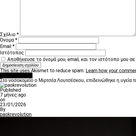
Σχόλιο
*
Όνομα
*
Email
*
Ιστότοπος
Αποθήκευσε το όνομά μου, email, και τον ιστότοπο μου σ
This site uses Akismet to reduce spam.
Learn how your commen
Επικαιρότητα
Στο νοσοκομείο ο Μιρτσέα Λουτσέσκου, επιδεινώθηκε η υγεία τ
Published
7 μήνες ago
on
23/01/2026
By
paokrevolution