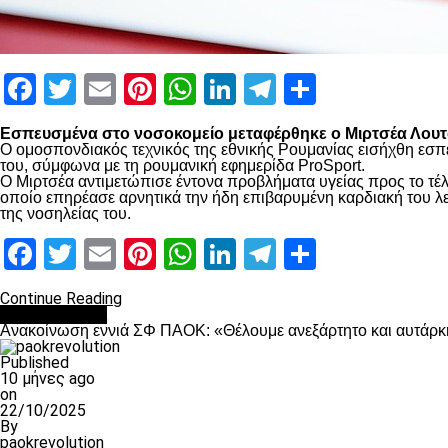
Facebook
Twitter
Email
Pinterest
WhatsApp
LinkedIn
Telegram
Μοιραστ
Εσπευσμένα στο νοσοκομείο μεταφέρθηκε ο Μιρτσέα Λουτσ
Ο ομοσπονδιακός τεχνικός της εθνικής Ρουμανίας εισήχθη εσπ
του, σύμφωνα με τη ρουμανική εφημερίδα ProSport.
Ο Μιρτσέα αντιμετώπισε έντονα προβλήματα υγείας προς το τέλ
οποίο επηρέασε αρνητικά την ήδη επιβαρυμένη καρδιακή του λει
της νοσηλείας του.
Facebook
Twitter
Email
Pinterest
WhatsApp
LinkedIn
Telegram
Μοιραστ
Continue Reading
Επικαιρότητα
Ανακοίνωση εννιά ΣΦ ΠΑΟΚ: «Θέλουμε ανεξάρτητο και αυτάρκη
Published
10 μήνες ago
on
22/10/2025
By
paokrevolution